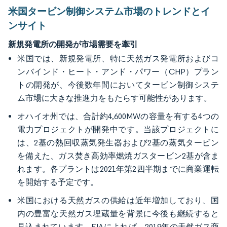
米国タービン制御システム市場のトレンドとイ
ンサイト
新規発電所の開発が市場需要を牽引
米国では、新規発電所、特に天然ガス発電所およびコ
ンバインド・ヒート・アンド・パワー（CHP）プラン
トの開発が、今後数年間においてタービン制御システ
ム市場に大きな推進力をもたらす可能性があります。
オハイオ州では、合計約4,600MWの容量を有する4つの
電力プロジェクトが開発中です。当該プロジェクトに
は、2基の熱回収蒸気発生器および2基の蒸気タービン
を備えた、ガス焚き高効率燃焼ガスタービン2基が含ま
れます。各プラントは2021年第2四半期までに商業運転
を開始する予定です。
米国における天然ガスの供給は近年増加しており、国
内の豊富な天然ガス埋蔵量を背景に今後も継続すると
見込まれています。EIAによれば、2019年の天然ガス商