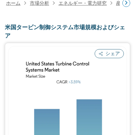
ホーム
市場分析
エネルギー・電力研究
産業機
米国タービン制御システム市場規模およびシェ
ア
シェア
画像 © Mordor Intelligence。再利用に