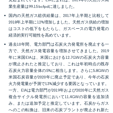
業生産量は99.15 bcfpdに達しました。
国内の天然ガス総供給量は、2017年上半期と比較して
2018年上半期に12%増加しました。天然ガス供給の増加
はコストの低下をもたらし、ガスベースの電力発電の
経済的実行可能性を高めています。
過去10年間、電力部門は石炭火力発電所を廃止する一
方で、天然ガス発電容量を増加させてきました。2019
年に米国EIAは、米国における12.7GWの石炭火力容量
が廃止されたと推定しており、これは年初時点の既存
石炭火力容量全体の5%に相当します。さらに5.8GWの
米国石炭容量が2020年に廃止予定であり、今年の石炭
火力発電量が予測で13%減少する要因となっています。
一方、EIAは電力部門が2019年および2020年に天然ガス
複合サイクル発電所において11.4GWの容量を追加済
み、または追加予定と推定しています。石炭からガス
へのこの転換は、旧来の石炭プラントが廃止され新た