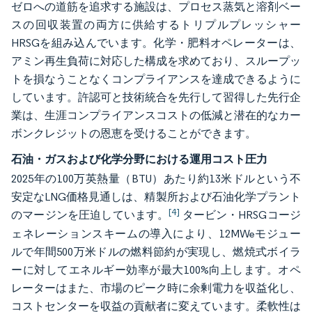
ゼロへの道筋を追求する施設は、プロセス蒸気と溶剤ベー
スの回収装置の両方に供給するトリプルプレッシャー
HRSGを組み込んでいます。化学・肥料オペレーターは、
アミン再生負荷に対応した構成を求めており、スループッ
トを損なうことなくコンプライアンスを達成できるように
しています。許認可と技術統合を先行して習得した先行企
業は、生涯コンプライアンスコストの低減と潜在的なカー
ボンクレジットの恩恵を受けることができます。
石油・ガスおよび化学分野における運用コスト圧力
2025年の100万英熱量（BTU）あたり約13米ドルという不
安定なLNG価格見通しは、精製所および石油化学プラント
[4]
のマージンを圧迫しています。
タービン・HRSGコージ
ェネレーションスキームの導入により、12MWeモジュー
ルで年間500万米ドルの燃料節約が実現し、燃焼式ボイラ
ーに対してエネルギー効率が最大100%向上します。オペ
レーターはまた、市場のピーク時に余剰電力を収益化し、
コストセンターを収益の貢献者に変えています。柔軟性は