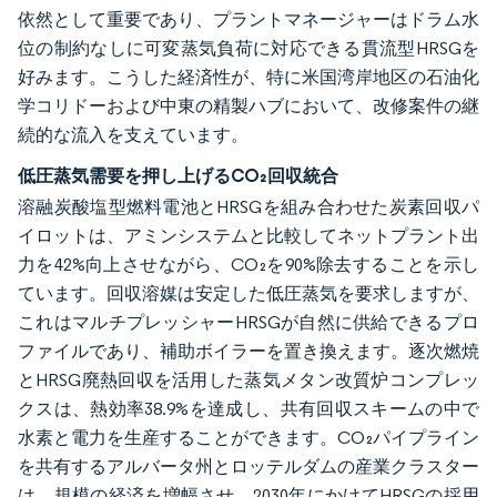
依然として重要であり、プラントマネージャーはドラム水
位の制約なしに可変蒸気負荷に対応できる貫流型HRSGを
好みます。こうした経済性が、特に米国湾岸地区の石油化
学コリドーおよび中東の精製ハブにおいて、改修案件の継
続的な流入を支えています。
低圧蒸気需要を押し上げるCO₂回収統合
溶融炭酸塩型燃料電池とHRSGを組み合わせた炭素回収パ
イロットは、アミンシステムと比較してネットプラント出
力を42%向上させながら、CO₂を90%除去することを示し
ています。回収溶媒は安定した低圧蒸気を要求しますが、
これはマルチプレッシャーHRSGが自然に供給できるプロ
ファイルであり、補助ボイラーを置き換えます。逐次燃焼
とHRSG廃熱回収を活用した蒸気メタン改質炉コンプレッ
クスは、熱効率38.9%を達成し、共有回収スキームの中で
水素と電力を生産することができます。CO₂パイプライン
を共有するアルバータ州とロッテルダムの産業クラスター
は、規模の経済を増幅させ、2030年にかけてHRSGの採用