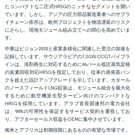
たコンパクトな二圧式HRSGのニッチなセグメントを開い
ています。しかし、アジアの圧力部品製造業者へのサプラ
イチェーン依存は、欧州プロジェクトを物流遅延のリスク
にさらし、現地モジュール組み立てへの関心を高めていま
す。
中東はビジョン2030と産業多様化に関連した受注の加速を
記録しています。サウジアラビアの7.2GW CCGTパイプラ
インは、溶剤再生に対応するために46バール低圧蒸気定格
の炭素回収対応HRSGを指定しており、従来の蒸発器バン
クを超えた設計アップグレードを示しています。カタール
のノースフィールドLNG拡張は、モジュール統合を最大化
するために航空機派生型タービン向けのコンパクトな
HRSGを採用しています。アラブ首長国連邦の電力会社
は、98%の可用性を保証するサービス契約を重視してお
り、アフターセールス収益をOEMに集中させています。
南米とアフリカは初期段階にあるものの有望な市場です。