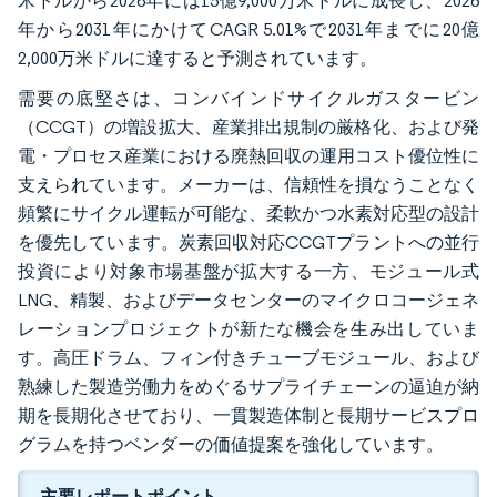
米ドルから2026年には15億9,000万米ドルに成長し、2026
年から2031年にかけてCAGR 5.01%で2031年までに20億
2,000万米ドルに達すると予測されています。
需要の底堅さは、コンバインドサイクルガスタービン
（CCGT）の増設拡大、産業排出規制の厳格化、および発
電・プロセス産業における廃熱回収の運用コスト優位性に
支えられています。メーカーは、信頼性を損なうことなく
頻繁にサイクル運転が可能な、柔軟かつ水素対応型の設計
を優先しています。炭素回収対応CCGTプラントへの並行
投資により対象市場基盤が拡大する一方、モジュール式
LNG、精製、およびデータセンターのマイクロコージェネ
レーションプロジェクトが新たな機会を生み出していま
す。高圧ドラム、フィン付きチューブモジュール、および
熟練した製造労働力をめぐるサプライチェーンの逼迫が納
期を長期化させており、一貫製造体制と長期サービスプロ
グラムを持つベンダーの価値提案を強化しています。
主要レポートポイント