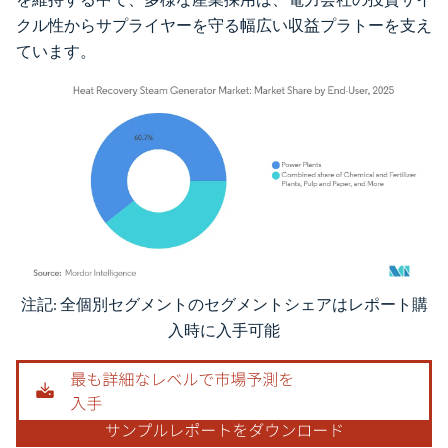
クル性からサプライヤーを守る幅広い収益プラトーを支え
ています。
注記: 全個別セグメントのセグメントシェアはレポート購
画像 © Mordor Intelligence。再利用にはCC BY 4.0の表示が必要です。
入時に入手可能