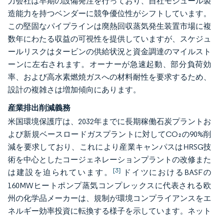
力会社は早期の設備発注を行っており、自社モジュール製
造能力を持つベンダーに競争優位性がシフトしています。
この堅固なパイプラインは廃熱回収蒸気発生装置市場に複
数年にわたる収益の可視性を提供していますが、スケジュ
ールリスクはタービンの供給状況と資金調達のマイルスト
ーンに左右されます。オーナーが急速起動、部分負荷効
率、および高水素燃焼ガスへの材料耐性を要求するため、
設計の複雑さは増加傾向にあります。
産業排出削減義務
米国環境保護庁は、2032年までに長期稼働石炭プラントお
よび新規ベースロードガスプラントに対してCO₂の90%削
減を要求しており、これにより産業キャンパスはHRSG技
術を中心としたコージェネレーションプラントの改修また
[3]
は建設を迫られています。
ドイツにおけるBASFの
160MWヒートポンプ蒸気コンプレックスに代表される欧
州の化学品メーカーは、規制が環境コンプライアンスをエ
ネルギー効率投資に転換する様子を示しています。ネット