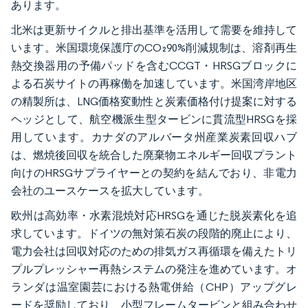
あります。
北米は更新サイクルと排出基準を活用して需要を維持して
います。米国環境保護庁のCO₂90%削減規制は、溶剤再生
熱交換器用の予備パッドを含むCCGT・HRSGブロックに
よる石炭サイトの再稼働を加速しています。米国湾岸地区
の精製所は、LNG価格変動性と炭素価格付け提案に対する
ヘッジとして、航空機派生型タービンに貫流型HRSGを採
用しています。カナダのアルバータ州産業炭素回収ハブ
は、燃焼後回収を統合した廃棄物エネルギー回収プラント
向けのHRSGサプライヤーとの契約を結んでおり、非電力
会社のユースケースを拡大しています。
欧州は高効率・水素混焼対応HRSGを通じた脱炭素化を追
求しています。ドイツの無対策石炭の段階的廃止により、
電力会社は回収対応のための排気ガス再循環を備えたトリ
プルプレッシャー再熱システムの発注を進めています。オ
ランダは温室園芸における熱電併給（CHP）アップグレ
ードを奨励しており、小型フレームタービンと組み合わせ