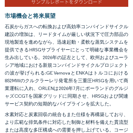
市場機会と将来展望
石炭からガスへの転換および高効率コンバインドサイクル
建設の増加は、リードタイムが厳しい状況下で圧力部品の
現地製造を進めながら、迅速起動・柔軟な蒸気システムを
提供できるHRSGサプライヤーにとって明確な事業機会を
生み出している。2026年の証左として、欧州およびユーラ
シア地域における新規コンバインドサイクルプロジェクト
の波が挙げられる:GE VernovaとENKAはトルコにおける
852MWのクルクラーレリ発電所を三重圧HRSGを用いて商
業運転に入れ、ORLENは2026年7月にポーランドのグルジ
ャズCCGTを国家グリッドに同期させ、HRSGおよび関連
サービス契約の短期的なパイプラインを拡大した。
水素対応と炭素回収の統合もまた仕様を再構築しており、
より広範な排気条件に対応した制御と材料を備えた貫流型
または高度な多圧構成への需要を押し上げている。コージ