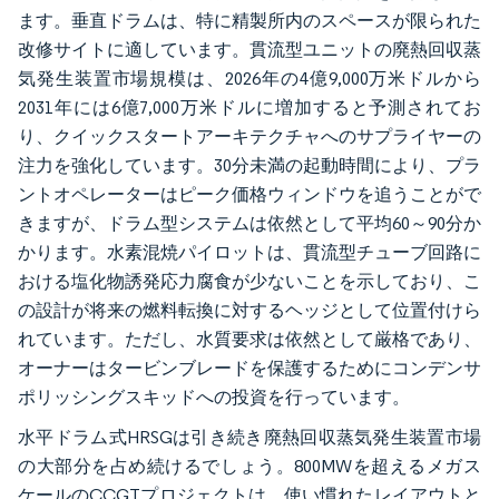
ます。垂直ドラムは、特に精製所内のスペースが限られた
改修サイトに適しています。貫流型ユニットの廃熱回収蒸
気発生装置市場規模は、2026年の4億9,000万米ドルから
2031年には6億7,000万米ドルに増加すると予測されてお
り、クイックスタートアーキテクチャへのサプライヤーの
注力を強化しています。30分未満の起動時間により、プラ
ントオペレーターはピーク価格ウィンドウを追うことがで
きますが、ドラム型システムは依然として平均60～90分か
かります。水素混焼パイロットは、貫流型チューブ回路に
おける塩化物誘発応力腐食が少ないことを示しており、こ
の設計が将来の燃料転換に対するヘッジとして位置付けら
れています。ただし、水質要求は依然として厳格であり、
オーナーはタービンブレードを保護するためにコンデンサ
ポリッシングスキッドへの投資を行っています。
水平ドラム式HRSGは引き続き廃熱回収蒸気発生装置市場
の大部分を占め続けるでしょう。800MWを超えるメガス
ケールのCCGTプロジェクトは、使い慣れたレイアウトと