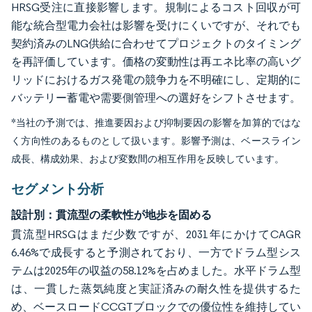
HRSG受注に直接影響します。規制によるコスト回収が可
能な統合型電力会社は影響を受けにくいですが、それでも
契約済みのLNG供給に合わせてプロジェクトのタイミング
を再評価しています。価格の変動性は再エネ比率の高いグ
リッドにおけるガス発電の競争力を不明確にし、定期的に
バッテリー蓄電や需要側管理への選好をシフトさせます。
*当社の予測では、推進要因および抑制要因の影響を加算的ではな
く方向性のあるものとして扱います。影響予測は、ベースライン
成長、構成効果、および変数間の相互作用を反映しています。
セグメント分析
設計別：貫流型の柔軟性が地歩を固める
貫流型HRSGはまだ少数ですが、2031年にかけてCAGR
6.46%で成長すると予測されており、一方でドラム型シス
テムは2025年の収益の58.12%を占めました。水平ドラム型
は、一貫した蒸気純度と実証済みの耐久性を提供するた
め、ベースロードCCGTブロックでの優位性を維持してい