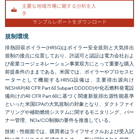
画像 © Mordor Intelligence。再利用にはCC BY 4.0の表示が必要です。
規制環境
排熱回収ボイラー(HRSG)はボイラー安全規則と大気排出
規制の接点に位置しており、許認可と認証は電力会社およ
び産業コージェネレーション事業双方にとって重要な購入
前提条件のままである。米国では、ボイラーやプロセスヒ
ーターとして機能するHRSG設備は、主要排出源向け
NESHAP(40 CFR Part 63 Subpart DDDDD)や化石燃料発電設
備向けの40 CFR Part 60に基づく関連新規排出源性能基準
といった米国EPAの大気規制の対象となり、ダクトファイ
アリングや補助燃焼システムに関するモニタリング、バー
ナー管理、NOx/CO制御の要件を推進している。
技術・性能面では、購買者はライフサイクルおよび受入試