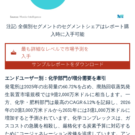
注記: 全個別セグメントのセグメントシェアはレポート購
画像 © Mordor Intelligence。再利用にはCC BY 4.0の表示が必要です。
入時に入手可能
エンドユーザー別：化学部門が増分需要を牽引
発電所は2025年の出荷量の60.72%を占め、廃熱回収蒸気発
生装置市場規模では9億2,000万米ドルに相当します。一
方、化学・肥料部門は最高のCAGR 6.12%を記録し、2026
年の2億3,000万米ドルから2031年には3億1,000万米ドルに
増加すると予測されています。化学コンプレックスは、ガ
スコストの急騰を相殺し、厳格化する炭素予算に対応する
ためにコージェネレーション改修を追求しています。アン