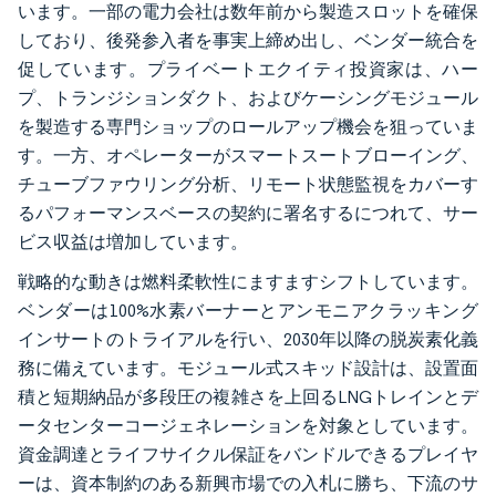
います。一部の電力会社は数年前から製造スロットを確保
しており、後発参入者を事実上締め出し、ベンダー統合を
促しています。プライベートエクイティ投資家は、ハー
プ、トランジションダクト、およびケーシングモジュール
を製造する専門ショップのロールアップ機会を狙っていま
す。一方、オペレーターがスマートスートブローイング、
チューブファウリング分析、リモート状態監視をカバーす
るパフォーマンスベースの契約に署名するにつれて、サー
ビス収益は増加しています。
戦略的な動きは燃料柔軟性にますますシフトしています。
ベンダーは100%水素バーナーとアンモニアクラッキング
インサートのトライアルを行い、2030年以降の脱炭素化義
務に備えています。モジュール式スキッド設計は、設置面
積と短期納品が多段圧の複雑さを上回るLNGトレインとデ
ータセンターコージェネレーションを対象としています。
資金調達とライフサイクル保証をバンドルできるプレイヤ
ーは、資本制約のある新興市場での入札に勝ち、下流のサ