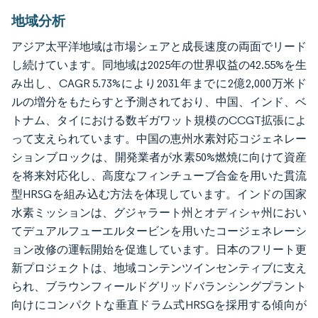
地域分析
アジア太平洋地域は市場シェアと成長速度の両面でリード
し続けています。同地域は2025年の世界収益の42.55%を生
み出し、CAGR 5.73%により2031年までに2億2,000万米ド
ルの増分をもたらすと予測されており、中国、インド、ベ
トナム、タイにおける数ギガワット規模のCCGT拡張によ
って支えられています。中国の恵州水素対応コジェネレー
ションブロックは、開発業者が水素50%燃焼に向けて資産
を将来対応化し、高度なフィンチューブ合金を用いた貫流
型HRSGを組み込む方法を体現しています。インドの国家
水素ミッションは、グジャラート州とオディシャ州におい
てデュアルフューエルタービンを用いたコージェネレーシ
ョン改修の運転開始を促進しています。日本のフリート更
新プロジェクトは、地域コンテンツインセンティブに支え
られ、ブラウンフィールドグリッドバランシングプラント
向けにコンパクトな垂直ドラム式HRSGを採用する傾向が