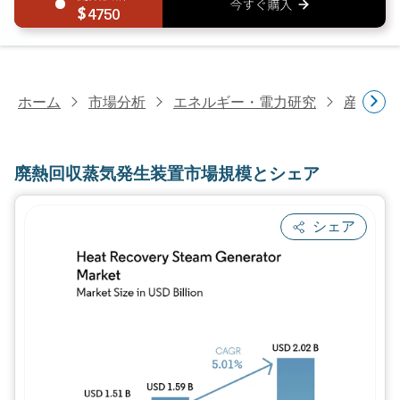
4750
ホーム
市場分析
エネルギー・電力研究
産業機
廃熱回収蒸気発生装置市場規模とシェア
シェア