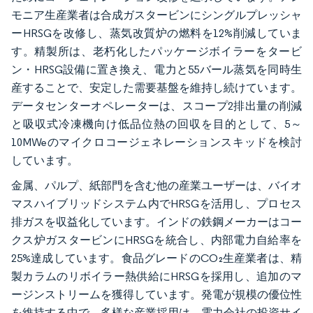
モニア生産業者は合成ガスタービンにシングルプレッシャ
ーHRSGを改修し、蒸気改質炉の燃料を12%削減していま
す。精製所は、老朽化したパッケージボイラーをタービ
ン・HRSG設備に置き換え、電力と55バール蒸気を同時生
産することで、安定した需要基盤を維持し続けています。
データセンターオペレーターは、スコープ2排出量の削減
と吸収式冷凍機向け低品位熱の回収を目的として、5～
10MWeのマイクロコージェネレーションスキッドを検討
しています。
金属、パルプ、紙部門を含む他の産業ユーザーは、バイオ
マスハイブリッドシステム内でHRSGを活用し、プロセス
排ガスを収益化しています。インドの鉄鋼メーカーはコー
クス炉ガスタービンにHRSGを統合し、内部電力自給率を
25%達成しています。食品グレードのCO₂生産業者は、精
製カラムのリボイラー熱供給にHRSGを採用し、追加のマ
ージンストリームを獲得しています。発電が規模の優位性
を維持する中で、多様な産業採用は、電力会社の投資サイ