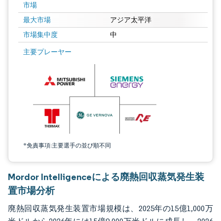
市場
最大市場
アジア太平洋
市場集中度
中
画像 © Mordor Intelligence。再利用にはCC BY 4.0の表示が必要です。
主要プレーヤー
*免責事項:主要選手の並び順不同
Mordor Intelligenceによる廃熱回収蒸気発生装
置市場分析
廃熱回収蒸気発生装置市場規模は、2025年の15億1,000万