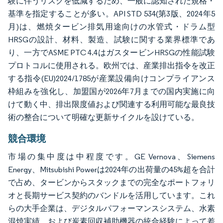
験に伴うリスクを低減するため、一般に認知された規格・
基準を指定することが多い。API STD 534(第3版、2024年5
月)は、燃焼タービン排気用途向けの水管式・ドラム型
HRSGの設計、材料、製造、試験に関する業界標準であ
り、一方でASME PTC 4.4はガスタービンHRSGの性能試験
プロトコルに使用される。欧州では、産業排出指令を改正
する指令(EU)2024/1785が産業設備向けコンプライアンス
枠組みを強化し、加盟国が2026年7月までの国内実施に向
けて動く中、排出限度値および関連する利用可能な最良技
術の整合について明確な更新サイクルを設けている。
競合環境
市場の集中度は中程度です。GE Vernova、Siemens
Energy、Mitsubishi Powerは2024年の出荷量の45%超を合計
で占め、タービンからスタックまでの完全なポートフォリ
オと長期サービス契約のバンドルを活用しています。これ
らの大手企業は、デジタルパフォーマンスシステム、水素
混焼実績、および炭素回収補助機器の統合経験によって差