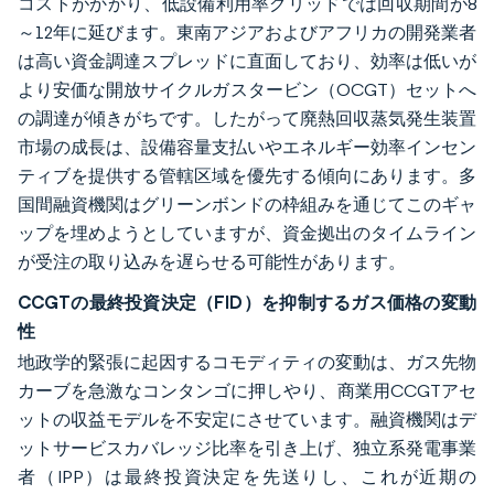
コストがかかり、低設備利用率グリッドでは回収期間が8
～12年に延びます。東南アジアおよびアフリカの開発業者
は高い資金調達スプレッドに直面しており、効率は低いが
より安価な開放サイクルガスタービン（OCGT）セットへ
の調達が傾きがちです。したがって廃熱回収蒸気発生装置
市場の成長は、設備容量支払いやエネルギー効率インセン
ティブを提供する管轄区域を優先する傾向にあります。多
国間融資機関はグリーンボンドの枠組みを通じてこのギャ
ップを埋めようとしていますが、資金拠出のタイムライン
が受注の取り込みを遅らせる可能性があります。
CCGTの最終投資決定（FID）を抑制するガス価格の変動
性
地政学的緊張に起因するコモディティの変動は、ガス先物
カーブを急激なコンタンゴに押しやり、商業用CCGTアセ
ットの収益モデルを不安定にさせています。融資機関はデ
ットサービスカバレッジ比率を引き上げ、独立系発電事業
者（IPP）は最終投資決定を先送りし、これが近期の