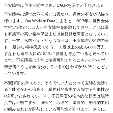
不安障害は予測期間中に高いCAGRを示すと予想される
不安障害は通常の不安感とは異なり、過度の不安や恐怖を
伴います。Our World in Dataによると、2017年に世界全体
で推定2億8,400万人が不安障害を経験しており、これは最
も有病率の高い精神保健または神経発達障害となっていま
す。一方、米国不安・抑うつ協会は、不安障害が米国で最
も一般的な精神疾患であり、18歳以上の成人4,000万人、
すなわち毎年人口の18.1%に影響を与えていると述べてい
ます。不安障害は非常に治療可能であるにもかかわらず、
罹患者のうち治療を受けているのはわずか36.9%にとどま
っています。
不安障害を持つ人は、そうでない人と比べて医師を受診す
る可能性が3〜5倍高く、精神科的疾患で入院する可能性が
6倍高いとされています。不安障害の根本的な原因は現時
点では不明ですが、遺伝的、心理的、環境的、発達的要因
の組み合わせが関与している可能性があります。さらに、