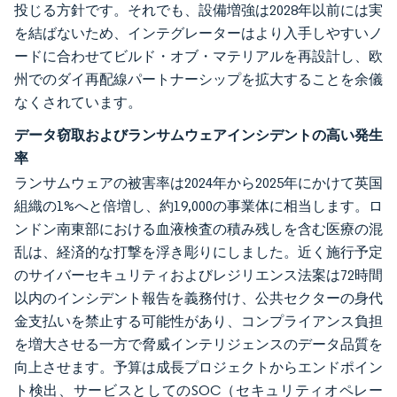
投じる方針です。それでも、設備増強は2028年以前には実
を結ばないため、インテグレーターはより入手しやすいノ
ードに合わせてビルド・オブ・マテリアルを再設計し、欧
州でのダイ再配線パートナーシップを拡大することを余儀
なくされています。
データ窃取およびランサムウェアインシデントの高い発生
率
ランサムウェアの被害率は2024年から2025年にかけて英国
組織の1%へと倍増し、約19,000の事業体に相当します。ロ
ンドン南東部における血液検査の積み残しを含む医療の混
乱は、経済的な打撃を浮き彫りにしました。近く施行予定
のサイバーセキュリティおよびレジリエンス法案は72時間
以内のインシデント報告を義務付け、公共セクターの身代
金支払いを禁止する可能性があり、コンプライアンス負担
を増大させる一方で脅威インテリジェンスのデータ品質を
向上させます。予算は成長プロジェクトからエンドポイン
ト検出、サービスとしてのSOC（セキュリティオペレー