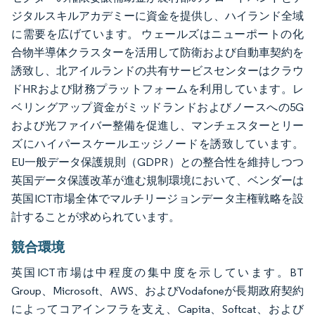
ジタルスキルアカデミーに資金を提供し、ハイランド全域
に需要を広げています。 ウェールズはニューポートの化
合物半導体クラスターを活用して防衛および自動車契約を
誘致し、北アイルランドの共有サービスセンターはクラウ
ドHRおよび財務プラットフォームを利用しています。レ
ベリングアップ資金がミッドランドおよびノースへの5G
および光ファイバー整備を促進し、マンチェスターとリー
ズにハイパースケールエッジノードを誘致しています。
EU一般データ保護規則（GDPR）との整合性を維持しつつ
英国データ保護改革が進む規制環境において、ベンダーは
英国ICT市場全体でマルチリージョンデータ主権戦略を設
計することが求められています。
競合環境
英国ICT市場は中程度の集中度を示しています。BT
Group、Microsoft、AWS、およびVodafoneが長期政府契約
によってコアインフラを支え、Capita、Softcat、および