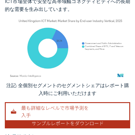
ICT市場全体で安全な高帯域幅コネクティビティへの長期
的な需要を生み出しています。
注記: 全個別セグメントのセグメントシェアはレポート購
画像 © Mordor Intelligence。再利用にはCC BY 4.0の表示が必要です。
入時にご利用いただけます