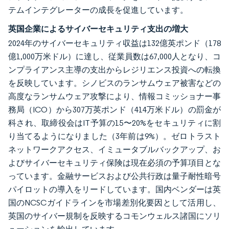
テムインテグレーターの成長を促進しています。
英国企業によるサイバーセキュリティ支出の増大
2024年のサイバーセキュリティ収益は132億英ポンド（178
億1,000万米ドル）に達し、従業員数は67,000人となり、コ
ンプライアンス主導の支出からレジリエンス投資への転換
を反映しています。シノビスのランサムウェア被害などの
高度なランサムウェア攻撃により、情報コミッショナー事
務局（ICO）から307万英ポンド（414万米ドル）の罰金が
科され、取締役会はIT予算の15〜20%をセキュリティに割
り当てるようになりました（3年前は9%）。ゼロトラスト
ネットワークアクセス、イミュータブルバックアップ、お
よびサイバーセキュリティ保険は現在必須の予算項目とな
っています。金融サービスおよび公共行政は量子耐性暗号
パイロットの導入をリードしています。国内ベンダーは英
国のNCSCガイドラインを市場差別化要因として活用し、
英国のサイバー規制を反映するコモンウェルス諸国にソリ