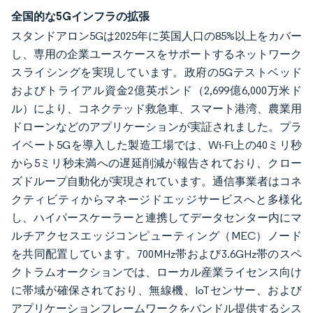
全国的な5Gインフラの拡張
スタンドアロン5Gは2025年に英国人口の85%以上をカバー
し、専用の企業ユースケースをサポートするネットワーク
スライシングを実現しています。政府の5Gテストベッド
およびトライアル資金2億英ポンド（2,699億6,000万米ド
ル）により、コネクテッド救急車、スマート港湾、農業用
ドローンなどのアプリケーションが実証されました。プラ
イベート5Gを導入した製造工場では、Wi-Fi上の40ミリ秒
から5ミリ秒未満への遅延削減が報告されており、クロー
ズドループ自動化が実現されています。通信事業者はコネ
クティビティからマネージドエッジサービスへと多様化
し、ハイパースケーラーと連携してデータセンター内にマ
ルチアクセスエッジコンピューティング（MEC）ノード
を共同配置しています。700MHz帯および3.6GHz帯のスペ
クトラムオークションでは、ローカル産業ライセンス向け
に帯域が確保されており、無線機、IoTセンサー、および
アプリケーションフレームワークをバンドル提供するシス