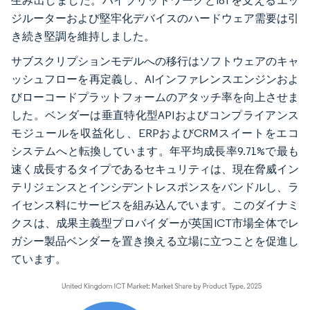
生み出しました。ハイブリッドワークとIoTを支えるエッ
ジルーターおよび堅牢化デバイスのハードウェア需要は引
き続き堅調を維持しました。
サブスクリプションモデルへの移行はソフトウェアのキャ
ッシュフローを再定義し、AIインファレンスエンジンおよ
びローコードプラットフォームのアタッチ率を向上させま
した。ベンダーは垂直特化型APIおよびコンプライアンス
モジュールを収益化し、ERPおよびCRMスイートをエコ
システムへと転換しています。年平均成長率9.71%で最も
速く成長するタイプであるセキュリティは、現在脅威イン
テリジェンスとインシデントレスポンスをバンドルし、ラ
イセンス料にサービスを組み込んでいます。このダイナミ
クスは、成果主義型プロバイダーが英国ICT市場全体でレ
ガシー製品ベンダーを置き換える立場に立つことを促進し
ています。