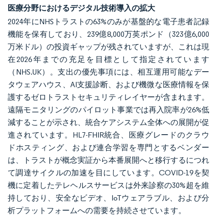
医療分野におけるデジタル技術導入の拡大
2024年にNHSトラストの63%のみが基盤的な電子患者記録
機能を保有しており、239億8,000万英ポンド（323億6,000
万米ドル）の投資ギャップが残されていますが、これは現
在2026年までの充足を目標として指定されています
（NHS.UK）。支出の優先事項には、相互運用可能なデー
タウェアハウス、AI支援診断、および機微な医療情報を保
護するゼロトラストセキュリティレイヤーが含まれます。
遠隔モニタリングのパイロット事業では再入院率が26%低
減することが示され、統合ケアシステム全体への展開が促
進されています。HL7-FHIR統合、医療グレードのクラウ
ドホスティング、および連合学習を専門とするベンダー
は、トラストが概念実証から本番展開へと移行するにつれ
て調達サイクルの加速を目にしています。COVID-19を契
機に定着したテレヘルスサービスは外来診察の30%超を維
持しており、安全なビデオ、IoTウェアラブル、および分
析プラットフォームへの需要を持続させています。