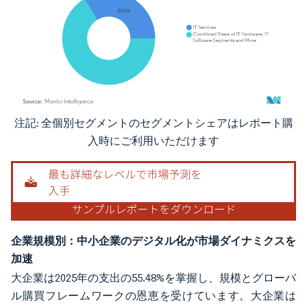
注記: 全個別セグメントのセグメントシェアはレポート購
画像 © Mordor Intelligence。再利用にはCC BY 4.0の表示が必要です。
入時にご利用いただけます
企業規模別：中小企業のデジタル化が市場ダイナミクスを
加速
大企業は2025年の支出の55.48%を掌握し、規模とグローバ
ル購買フレームワークの恩恵を受けています。大企業は