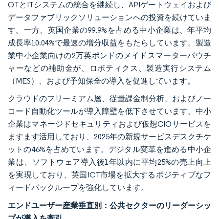
OTとITシステムの統合を継続し、APIゲートウェイおよび
データファブリックソリューションへの投資を続けていま
す。一方、英国企業の99.9%を占める中小企業は、年平均
成長率10.04%で最速の増分収益をもたらしています。製造
業中小企業向けの2万英ポンドのメイドスマーターバウチ
ャーなどの補助金が、ロボティクス、製造実行システム
（MES）、および予知保全の導入を促進しています。
クラウドのフリーミアム層、従量課金制分析、およびノー
コード自動化ツールが導入障壁を低下させています。中小
企業はマネージドセキュリティおよび仮想CIOサービスを
ますます活用しており、2025年の新規サービスデスクチケ
ットの46%を占めています。デジタル変革を進める中小企
業は、ソフトウェア導入後1年以内に平均25%の売上向上
を実現しており、英国ICT市場を拡大するポジティブなフ
ィードバックループを強化しています。
エンドユーザー産業垂直別：公共セクターのリーダーシッ
プが導入を牽引