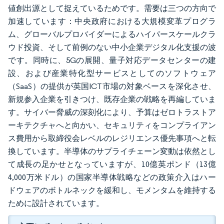
値創出源として捉えているためです。需要は三つの方向で
加速しています：中央政府における大規模変革プログラ
ム、グローバルプロバイダーによるハイパースケールクラ
ウド投資、そして前例のない中小企業デジタル化支援の波
です。同時に、5Gの展開、量子対応データセンターの建
設、および産業特化型サービスとしてのソフトウェア
（SaaS）の提供が英国ICT市場の対象ベースを深化させ、
新規参入企業を引きつけ、既存企業の戦略を再編していま
す。サイバー脅威の深刻化により、予算はゼロトラストア
ーキテクチャへと向かい、セキュリティをコンプライアン
ス費用から取締役会レベルのレジリエンス優先事項へと転
換しています。半導体のサプライチェーン変動は依然とし
て成長の足かせとなっていますが、10億英ポンド（13億
4,000万米ドル）の国家半導体戦略などの政策介入はハー
ドウェアのボトルネックを緩和し、モメンタムを維持する
ために設計されています。