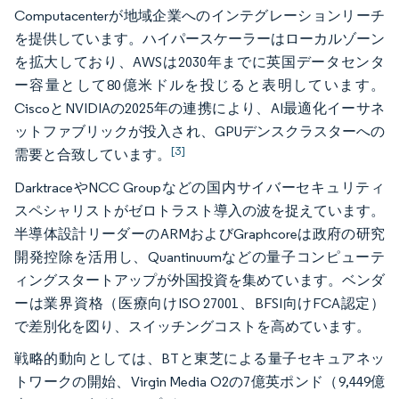
Computacenterが地域企業へのインテグレーションリーチ
を提供しています。ハイパースケーラーはローカルゾーン
を拡大しており、AWSは2030年までに英国データセンタ
ー容量として80億米ドルを投じると表明しています。
CiscoとNVIDIAの2025年の連携により、AI最適化イーサネ
ットファブリックが投入され、GPUデンスクラスターへの
[3]
需要と合致しています。
DarktraceやNCC Groupなどの国内サイバーセキュリティ
スペシャリストがゼロトラスト導入の波を捉えています。
半導体設計リーダーのARMおよびGraphcoreは政府の研究
開発控除を活用し、Quantinuumなどの量子コンピューテ
ィングスタートアップが外国投資を集めています。ベンダ
ーは業界資格（医療向けISO 27001、BFSI向けFCA認定）
で差別化を図り、スイッチングコストを高めています。
戦略的動向としては、BTと東芝による量子セキュアネッ
トワークの開始、Virgin Media O2の7億英ポンド（9,449億