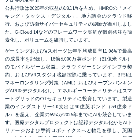
公共行政は2025年の収益の18.11%を占め、HMRCの「メイ
キング・タックス・デジタル」、地方議会のクラウド移
行、および防衛サイバーセキュリティの刷新が牽引しまし
た。G-Cloud 14などのフレームワーク契約が個別発注を簡
素化し、ボリュームを維持しています。
ゲーミングおよびeスポーツは年平均成長率11.06%で最高
の成長率を記録し、15億6,000万英ポンド（21億米ドル）
のモバイルゲーム収益、クラウドゲーミングインフラ契
約、およびVRスタジオ税額控除に乗っています。BFSIは
マネーロンダリング対策（AML）およびオープンバンキン
グAPIをデジタル化し、エネルギーユーティリティはスマ
ートグリッドのOTセキュリティに投資しています。製造
業のインダストリー4.0支出は40億英ポンド（54億米ド
ル）を超え、企業の69%が2025年までにAIを統合していま
す。医療デジタルプロジェクトは記録デジタル化からAIト
リアージおよび手術ロボティクスへと軸足を移し、英国