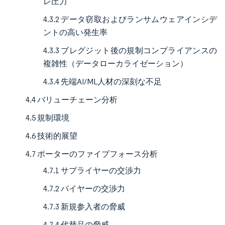
レ圧力
4.3.2 データ窃取およびランサムウェアインシデ
ントの高い発生率
4.3.3 ブレグジット後の規制コンプライアンスの
複雑性（データローカライゼーション）
4.3.4 先端AI/ML人材の深刻な不足
4.4 バリューチェーン分析
4.5 規制環境
4.6 技術的展望
4.7 ポーターのファイブフォース分析
4.7.1 サプライヤーの交渉力
4.7.2 バイヤーの交渉力
4.7.3 新規参入者の脅威
4.7.4 代替品の脅威