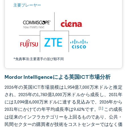
画像 © Mordor Intelligence。再利用にはCC BY 4.0の表示が必要です。
主要プレーヤー
*免責事項:主要選手の並び順不同
Mordor Intelligenceによる英国ICT市場分析
2026年の英国ICT市場規模は1,954億7,000万米ドルと推定
され、2025年の1,783億3,000万米ドルから成長し、2031年
には3,094億6,000万米ドルに達する見込みで、2026年から
[1]
2031年にかけての年平均成長率は9.62%です。
この成長
は従来のインフラカテゴリーを上回るものであり、公共・
民間セクターの購買者が技術をコストセンターではなく価