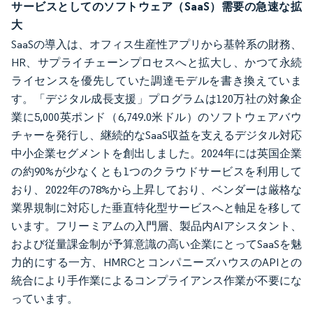
サービスとしてのソフトウェア（SaaS）需要の急速な拡
大
SaaSの導入は、オフィス生産性アプリから基幹系の財務、
HR、サプライチェーンプロセスへと拡大し、かつて永続
ライセンスを優先していた調達モデルを書き換えていま
す。「デジタル成長支援」プログラムは120万社の対象企
業に5,000英ポンド（6,749.0米ドル）のソフトウェアバウ
チャーを発行し、継続的なSaaS収益を支えるデジタル対応
中小企業セグメントを創出しました。2024年には英国企業
の約90%が少なくとも1つのクラウドサービスを利用して
おり、2022年の78%から上昇しており、ベンダーは厳格な
業界規制に対応した垂直特化型サービスへと軸足を移して
います。フリーミアムの入門層、製品内AIアシスタント、
および従量課金制が予算意識の高い企業にとってSaaSを魅
力的にする一方、HMRCとコンパニーズハウスのAPIとの
統合により手作業によるコンプライアンス作業が不要にな
っています。