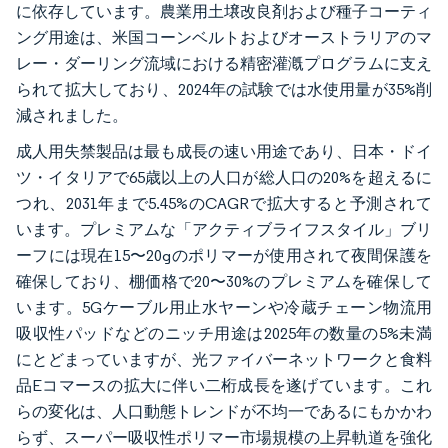
に依存しています。農業用土壌改良剤および種子コーティ
ング用途は、米国コーンベルトおよびオーストラリアのマ
レー・ダーリング流域における精密灌漑プログラムに支え
られて拡大しており、2024年の試験では水使用量が35%削
減されました。
成人用失禁製品は最も成長の速い用途であり、日本・ドイ
ツ・イタリアで65歳以上の人口が総人口の20%を超えるに
つれ、2031年まで5.45%のCAGRで拡大すると予測されて
います。プレミアムな「アクティブライフスタイル」ブリ
ーフには現在15〜20gのポリマーが使用されて夜間保護を
確保しており、棚価格で20〜30%のプレミアムを確保して
います。5Gケーブル用止水ヤーンや冷蔵チェーン物流用
吸収性パッドなどのニッチ用途は2025年の数量の5%未満
にとどまっていますが、光ファイバーネットワークと食料
品Eコマースの拡大に伴い二桁成長を遂げています。これ
らの変化は、人口動態トレンドが不均一であるにもかかわ
らず、スーパー吸収性ポリマー市場規模の上昇軌道を強化