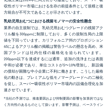
収性ポリマー市場における生存の前提条件として規模と後
方統合が不可欠であることが示されています。
乳幼児用おむつにおける残留モノマーの安全性懸念
業界の自主規制では、乳幼児用おむつグレードの残留アク
リル酸を300ppmに制限しており、多くの規制当局の上限
値を下回っています。カリフォルニア州のプロポジション
65によるアクリル酸の掲載は警告ラベルの懸念を高め、米
国ブランドは社内仕様の厳格化を迫られています。
200ppm以下を達成するには通常、追加の洗浄または表面
中和が必要であり、単位コストが5〜10%増加し、新設備
の償却が困難な中小企業に不利に働きます。こうした厳格
化の動きは、プレミアムな低モノマーグレードへの二極化
を促し、スーパー吸収性ポリマー市場内の設備合理化を加
速させています。
*当社の予測では、推進要因および抑制要因の影響を加算的ではな
く方向性のあるものとして扱います。影響予測は、ベースライン