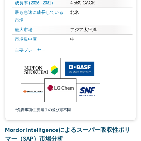
成長率 (2026 - 2031)
4.55% CAGR
最も急速に成長している
北米
市場
最大市場
アジア太平洋
市場集中度
中
画像 © Mordor Intelligence。再利用にはCC BY 4.0の表示が必要です。
主要プレーヤー
*免責事項:主要選手の並び順不同
Mordor Intelligenceによるスーパー吸収性ポリ
マー（SAP）市場分析