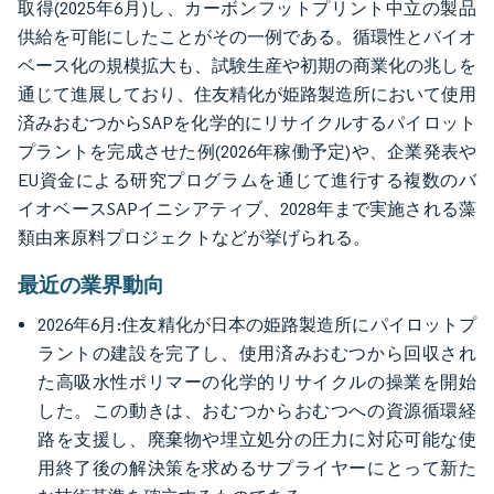
取得(2025年6月)し、カーボンフットプリント中立の製品
供給を可能にしたことがその一例である。循環性とバイオ
ベース化の規模拡大も、試験生産や初期の商業化の兆しを
通じて進展しており、住友精化が姫路製造所において使用
済みおむつからSAPを化学的にリサイクルするパイロット
プラントを完成させた例(2026年稼働予定)や、企業発表や
EU資金による研究プログラムを通じて進行する複数のバ
イオベースSAPイニシアティブ、2028年まで実施される藻
類由来原料プロジェクトなどが挙げられる。
最近の業界動向
2026年6月:住友精化が日本の姫路製造所にパイロットプ
ラントの建設を完了し、使用済みおむつから回収され
た高吸水性ポリマーの化学的リサイクルの操業を開始
した。この動きは、おむつからおむつへの資源循環経
路を支援し、廃棄物や埋立処分の圧力に対応可能な使
用終了後の解決策を求めるサプライヤーにとって新た