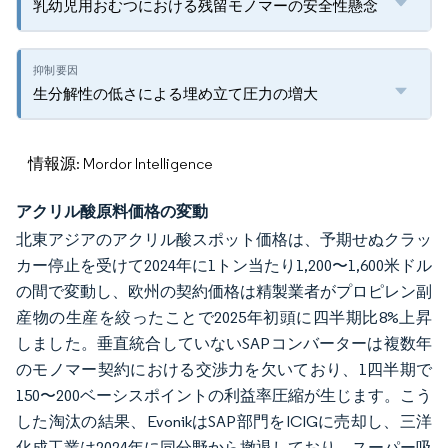
乳幼児用おむつにおける残留モノマーの安全性懸念
生分解性の低さによる埋め立て圧力の増大
情報源: Mordor Intelligence
アクリル酸原料価格の変動
北東アジアのアクリル酸スポット価格は、予期せぬクラッ
カー停止を受けて2024年に1トン当たり1,200〜1,600米ドル
の間で変動し、欧州の契約価格は精製業者がプロピレン副
産物の生産を絞ったことで2025年初頭に四半期比8%上昇
しました。垂直統合していないSAPコンバーターは複数年
のモノマー契約における交渉力を欠いており、1四半期で
150〜200ベーシスポイントの利益率圧縮が生じます。こう
した淘汰の結果、EvonikはSAP部門をICIGに売却し、三洋
化成工業は2024年に同分野から撤退しており、スーパー吸