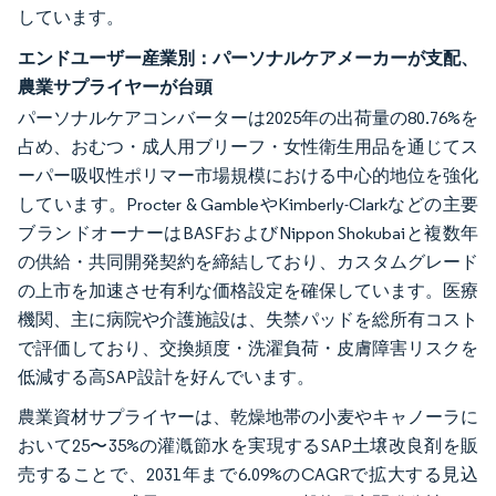
しています。
エンドユーザー産業別：パーソナルケアメーカーが支配、
農業サプライヤーが台頭
パーソナルケアコンバーターは2025年の出荷量の80.76%を
占め、おむつ・成人用ブリーフ・女性衛生用品を通じてス
ーパー吸収性ポリマー市場規模における中心的地位を強化
しています。Procter & GambleやKimberly-Clarkなどの主要
ブランドオーナーはBASFおよびNippon Shokubaiと複数年
の供給・共同開発契約を締結しており、カスタムグレード
の上市を加速させ有利な価格設定を確保しています。医療
機関、主に病院や介護施設は、失禁パッドを総所有コスト
で評価しており、交換頻度・洗濯負荷・皮膚障害リスクを
低減する高SAP設計を好んでいます。
農業資材サプライヤーは、乾燥地帯の小麦やキャノーラに
おいて25〜35%の灌漑節水を実現するSAP土壌改良剤を販
売することで、2031年まで6.09%のCAGRで拡大する見込