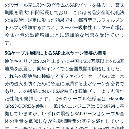
の段ボール箱に30〜50グラムのSAPパッドを挿入し、賞味
期限を最大2日間延長しており、これは食品安全近代化法
の温度管理規定に沿った効果です。都市型フルフィルメン
トハブが増加するにつれ、スーパー吸収性ポリマー市場は
冷蔵小包の出荷増加ごとに追加的な恩恵を受けていま
す。
5Gケーブル展開によるSAP止水ヤーン需要の牽引
通信キャリアは2024年末までに中国で350万基以上の5G基
地局を設置し、同年インドでも全国展開を開始しました。
これらの基地局に接続する光ファイバーケーブルには、水
分の侵入を防ぐために急速に膨潤する止水ヤーンが必要で
あり、この機能においてSAP粒子は石油ゼリーよりも優れ
た性能を発揮します。北米のケーブル仕様者はTelcordia
GR-20-COREを参照し、欧州のエンジニアはIEC 60794に準
拠していますが、いずれの場合もSAPヤーンはケーブル全
体の重量を低減しながら膨潤時間の基準を満たしていま
す。ニッチなセグメントではあるものの、30〜50%の価格