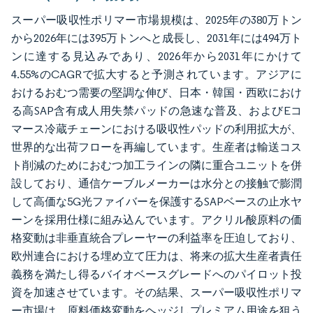
スーパー吸収性ポリマー市場規模は、2025年の380万トン
から2026年には395万トンへと成長し、2031年には494万ト
ンに達する見込みであり、2026年から2031年にかけて
4.55%のCAGRで拡大すると予測されています。アジアに
おけるおむつ需要の堅調な伸び、日本・韓国・西欧におけ
る高SAP含有成人用失禁パッドの急速な普及、およびEコ
マース冷蔵チェーンにおける吸収性パッドの利用拡大が、
世界的な出荷フローを再編しています。生産者は輸送コス
ト削減のためにおむつ加工ラインの隣に重合ユニットを併
設しており、通信ケーブルメーカーは水分との接触で膨潤
して高価な5G光ファイバーを保護するSAPベースの止水ヤ
ーンを採用仕様に組み込んでいます。アクリル酸原料の価
格変動は非垂直統合プレーヤーの利益率を圧迫しており、
欧州連合における埋め立て圧力は、将来の拡大生産者責任
義務を満たし得るバイオベースグレードへのパイロット投
資を加速させています。その結果、スーパー吸収性ポリマ
ー市場は、原料価格変動をヘッジしプレミアム用途を狙う