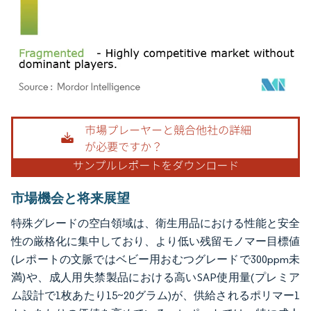
画像 © Mordor Intelligence。再利用にはCC BY 4.0の表示が必要です。
市場機会と将来展望
特殊グレードの空白領域は、衛生用品における性能と安全
性の厳格化に集中しており、より低い残留モノマー目標値
(レポートの文脈ではベビー用おむつグレードで300ppm未
満)や、成人用失禁製品における高いSAP使用量(プレミア
ム設計で1枚あたり15~20グラム)が、供給されるポリマー1