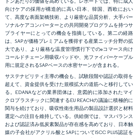
トンあたりの価値を高めている。レポートでは、特に成人
向けケアの採用が構造的に高い日本、韓国、西欧におい
て、高度な表面架橋技術、より厳密な品質分析、大手パー
ソナルケアコンバーターとの共同開発プログラムを持つサ
プライヤーにとっての機会を指摘している。第二の経路
は、SAPが価格プレミアムを獲得する産業ニッチ分野の拡
大であり、より厳格な温度管理慣行下でのeコマース向け
コールドチェーン用吸収パッドや、光ファイバーケーブル
用に規定されるSAPベースの水密ヤーンが含まれる。
サステナビリティ主導の機会も、試験段階や認証の取得を
超えて、資金提供を受けた規模拡大の道筋へと移行してい
る。EDANAなどの業界団体は、意図的に添加されたマイ
クロプラスチックに関連するEU REACHの議論に積極的に
関与を続けており、吸収性衛生用品の製品設計選択と材料
選定への注目を維持している。供給側では、マスバランス
および認証済み低炭素製品が存在感を高めており、日本触
媒の子会社がアクリル酸とSAPについてISCC PLUS認証を