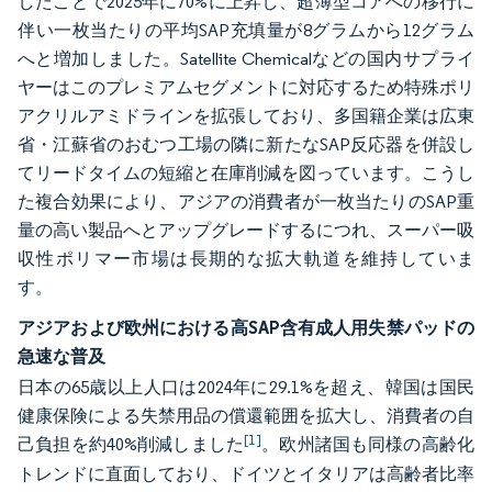
したことで2025年に70%に上昇し、超薄型コアへの移行に
伴い一枚当たりの平均SAP充填量が8グラムから12グラム
へと増加しました。Satellite Chemicalなどの国内サプライ
ヤーはこのプレミアムセグメントに対応するため特殊ポリ
アクリルアミドラインを拡張しており、多国籍企業は広東
省・江蘇省のおむつ工場の隣に新たなSAP反応器を併設し
てリードタイムの短縮と在庫削減を図っています。こうし
た複合効果により、アジアの消費者が一枚当たりのSAP重
量の高い製品へとアップグレードするにつれ、スーパー吸
収性ポリマー市場は長期的な拡大軌道を維持していま
す。
アジアおよび欧州における高SAP含有成人用失禁パッドの
急速な普及
日本の65歳以上人口は2024年に29.1%を超え、韓国は国民
健康保険による失禁用品の償還範囲を拡大し、消費者の自
[1]
己負担を約40%削減しました
。欧州諸国も同様の高齢化
トレンドに直面しており、ドイツとイタリアは高齢者比率