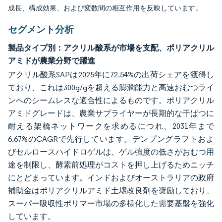
成長、構成効果、および変数間の相互作用を反映しています。
セグメント分析
製品タイプ別：アクリル酸系が市場を支配、ポリアクリル
アミドが農業分野で躍進
アクリル酸系SAPは2025年に72.54%の出荷シェアを獲得し
ており、これは300g/gを超える膨潤能力と高速おむつライ
ンへのシームレスな適合性によるものです。ポリアクリル
アミドグレードは、農業サプライヤーが長期的な干ばつに
耐える架橋ネットワークを求めるにつれ、2031年まで
6.67%のCAGRで先行しています。デンプングラフトおよ
びセルロースハイドロゲルは、ゲル強度の低さがおむつ用
途を制限し、酵素前処理がコストを押し上げるためニッチ
にとどまっています。インドおよびオーストラリアの政府
補助金はポリアクリルアミド土壌改良剤を奨励しており、
スーパー吸収性ポリマー市場の多様化した需要基盤を強化
しています。