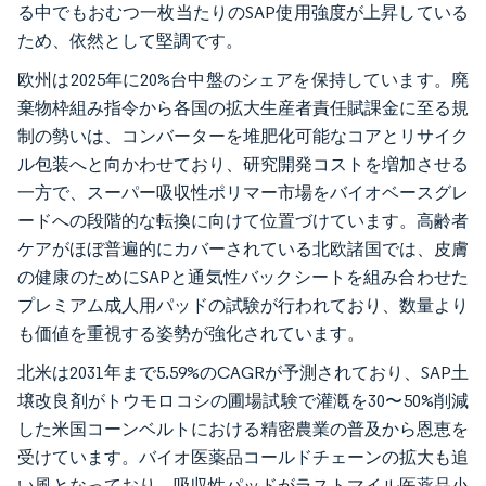
る中でもおむつ一枚当たりのSAP使用強度が上昇している
ため、依然として堅調です。
欧州は2025年に20%台中盤のシェアを保持しています。廃
棄物枠組み指令から各国の拡大生産者責任賦課金に至る規
制の勢いは、コンバーターを堆肥化可能なコアとリサイク
ル包装へと向かわせており、研究開発コストを増加させる
一方で、スーパー吸収性ポリマー市場をバイオベースグレ
ードへの段階的な転換に向けて位置づけています。高齢者
ケアがほぼ普遍的にカバーされている北欧諸国では、皮膚
の健康のためにSAPと通気性バックシートを組み合わせた
プレミアム成人用パッドの試験が行われており、数量より
も価値を重視する姿勢が強化されています。
北米は2031年まで5.59%のCAGRが予測されており、SAP土
壌改良剤がトウモロコシの圃場試験で灌漑を30〜50%削減
した米国コーンベルトにおける精密農業の普及から恩恵を
受けています。バイオ医薬品コールドチェーンの拡大も追
い風となっており、吸収性パッドがラストマイル医薬品小