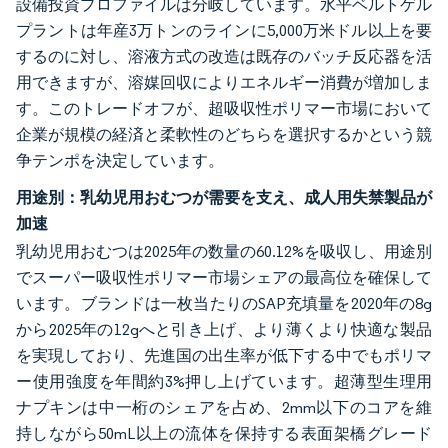
設備投資プロファイルは分岐しています。水平ベルトゲル
プラントは年産3万トンのラインに5,000万米ドル以上を要
するのに対し、溶液方式の改造は既存のバッチ反応器を活
用できますが、溶媒回収によりエネルギー消費が増加しま
す。このトレードオフが、超吸収性ポリマー市場において
企業が規模の経済と柔軟性のどちらを選択するかという競
争テンポを決定しています。
用途別：乳幼児用おむつが需要を支え、成人用失禁製品が
加速
乳幼児用おむつは2025年の数量の60.12%を吸収し、用途別
でスーパー吸収性ポリマー市場シェアの最高位を確保して
います。ブランドは一枚当たりのSAP充填量を2020年の8g
から2025年の12gへと引き上げ、より薄くより快適な製品
を実現しており、先進国の出生率が低下する中でもポリマ
ー使用強度を年間約3%押し上げています。超薄型生理用
ナプキンは中一桁のシェアを占め、2mm以下のコアを維
持しながら50mL以上の流体を保持する表面架橋グレード