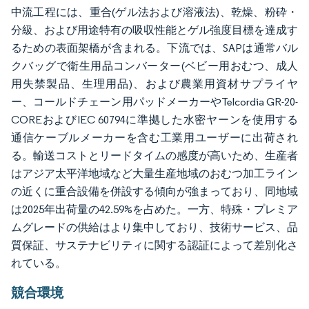
中流工程には、重合(ゲル法および溶液法)、乾燥、粉砕・
分級、および用途特有の吸収性能とゲル強度目標を達成す
るための表面架橋が含まれる。下流では、SAPは通常バル
クバッグで衛生用品コンバーター(ベビー用おむつ、成人
用失禁製品、生理用品)、および農業用資材サプライヤ
ー、コールドチェーン用パッドメーカーやTelcordia GR-20-
COREおよびIEC 60794に準拠した水密ヤーンを使用する
通信ケーブルメーカーを含む工業用ユーザーに出荷され
る。輸送コストとリードタイムの感度が高いため、生産者
はアジア太平洋地域など大量生産地域のおむつ加工ライン
の近くに重合設備を併設する傾向が強まっており、同地域
は2025年出荷量の42.59%を占めた。一方、特殊・プレミア
ムグレードの供給はより集中しており、技術サービス、品
質保証、サステナビリティに関する認証によって差別化さ
れている。
競合環境