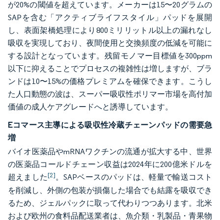
が20%の閾値を超えています。メーカーは15〜20グラムの
SAPを含む「アクティブライフスタイル」パッドを展開
し、表面架橋処理により800ミリリットル以上の漏れなし
吸収を実現しており、夜間使用と交換頻度の低減を可能に
する設計となっています。残留モノマー目標値を300ppm
以下に抑えることでプロセスの複雑性は増しますが、ブラ
ンドは10〜15%の価格プレミアムを確保できます。こうし
た人口動態の波は、スーパー吸収性ポリマー市場を高付加
価値の成人ケアグレードへと誘導しています。
Eコマース主導による吸収性冷蔵チェーンパッドの需要急
増
バイオ医薬品やmRNAワクチンの流通が拡大する中、世界
の医薬品コールドチェーン収益は2024年に200億米ドルを
[2]
超えました
。SAPベースのパッドは、軽量で輸送コスト
を削減し、外側の包装が損傷した場合でも結露を吸収でき
るため、ジェルパックに取って代わりつつあります。北米
および欧州の食料品配送業者は、魚介類・乳製品・青果物