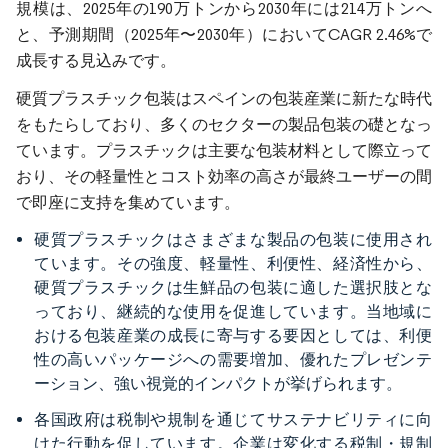
規模は、2025年の190万トンから2030年には214万トンへ
と、予測期間（2025年〜2030年）においてCAGR 2.46%で
成長する見込みです。
硬質プラスチック包装はスペインの包装産業に新たな時代
をもたらしており、多くのセクターの製品包装の礎となっ
ています。プラスチックは主要な包装材料として際立って
おり、その軽量性とコスト効率の高さが最終ユーザーの間
で即座に支持を集めています。
硬質プラスチックはさまざまな製品の包装に使用され
ています。その強度、軽量性、利便性、経済性から、
硬質プラスチックは生鮮品の包装に適した選択肢とな
っており、継続的な使用を促進しています。当地域に
おける包装産業の成長に寄与する要因としては、利便
性の高いパッケージへの需要増加、優れたプレゼンテ
ーション、強い視覚的インパクトが挙げられます。
各国政府は税制や規制を通じてサステナビリティに向
けた行動を促しています。企業は変化する税制・規制