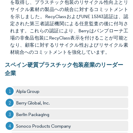
を取得し、プラスチック包装のリサイクル性向上とリ
サイクル素材の製品への統合に対するコミットメント
を示しました。RecyClassおよびUNE 15343認証は、認
定された第三者認証機関による任意監査の後に付与さ
れます。これらの認証により、Berryはパンプローナ工
場の非食品包装にRecyClass表示を付けることが可能と
なり、顧客に対するリサイクル性およびリサイクル素
材統合へのコミットメントを強化しています。
スペイン硬質プラスチック包装産業のリーダー
企業
Alpla Group
Berry Global, Inc.
Berlin Packaging
Sonoco Products Company