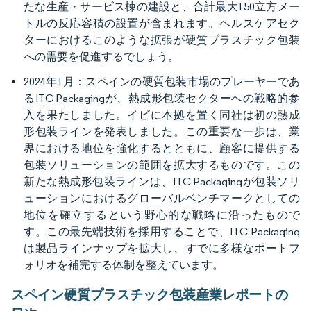
たな生産・サービス棟の建設と、合計最大150立方メー
トルの反応容積の設置が含まれます。ヘルスケアセク
ターにおけるこのような拡張が硬質プラスチック包装
への需要を促進するでしょう。
2024年1月：スペインの硬質包装市場のプレーヤーであ
るITC Packagingが、熱成形包装セクターへの戦略的参
入を果たしました。イビに本拠を置く同社は初の熱成
形包装ラインを発表しました。この重要な一歩は、業
界における地位を強化するとともに、顧客に提供する
包装ソリューションの範囲を拡大するものです。この
新たな熱成形包装ラインは、ITC Packagingが包装ソリ
ューションにおけるグローバルベンチマークとしての
地位を確立するという野心的な戦略に沿ったもので
す。この最先端技術を採用することで、ITC Packaging
は製品ラインナップを拡大し、すでに多様なポートフ
ォリオを補完する体制を整えています。
スペイン硬質プラスチック包装産業レポートの