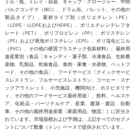
トル・瓶、トレイ・容器、キャップ・クロージャー、中間
バルクコンテナ（IBC）、ドラム缶、パレット、その他の
製品タイプ）、素材タイプ別（ポリエチレン（PE）
（LDPE・LLDPEおよびHDPE）、ポリエチレンテレフタ
レート（PET）、ポリプロピレン（PP）、ポリスチレン
（PS）および発泡ポリスチレン（EPS）、ポリ塩化ビニル
（PVC）、その他の硬質プラスチック包装材料）、最終用
途産業別（食品〔キャンディ・菓子類、冷凍食品、生鮮農
産物、乳製品、乾燥食品、食肉・家禽・水産物、ペットフ
ード、その他の食品〕、フードサービス〔クイックサービ
スレストラン、フルサービスレストラン、コーヒー・スナ
ックアウトレット、小売施設、機関向け、ホスピタリテ
ィ、その他のフードサービス最終用途〕、飲料、ヘルスケ
ア、化粧品・パーソナルケア、産業、建築・建設、自動
車、その他の最終用途産業〔家庭用品、物流〕）に区分さ
れています。市場規模および予測は、上記すべてのセグメ
ントについて数量（トン）ベースで提供されています。