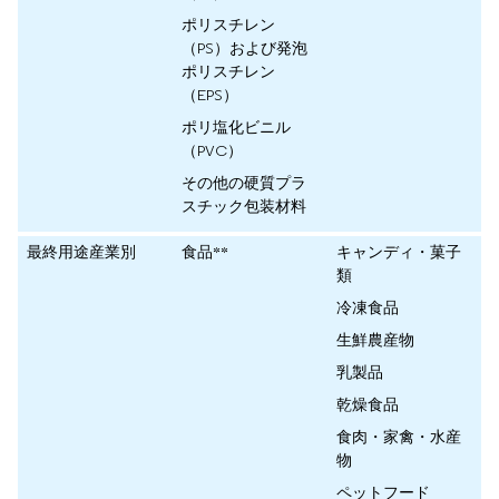
ポリスチレン
（PS）および発泡
ポリスチレン
（EPS）
ポリ塩化ビニル
（PVC）
その他の硬質プラ
スチック包装材料
最終用途産業別
食品**
キャンディ・菓子
類
冷凍食品
生鮮農産物
乳製品
乾燥食品
食肉・家禽・水産
物
ペットフード