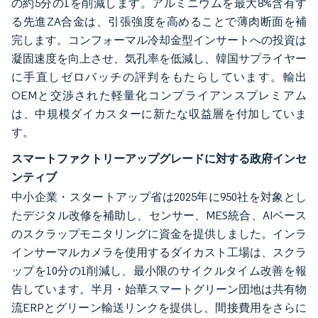
の約5分の1を削減します。アルミニウムを最大8%含有す
る先進ZA合金は、引張強度を高めることで薄肉断面を補
完します。コンフォーマル冷却金型インサートへの投資は
凝固速度を向上させ、気孔率を低減し、韓国サプライヤー
に手直しゼロバッチの評判をもたらしています。輸出
OEMと交渉された軽量化コンプライアンスプレミアム
は、中規模ダイカスターに新たな収益層を付加していま
す。
スマートファクトリーアップグレードに対する政府インセ
ンティブ
中小企業・スタートアップ省は2025年に950社を対象とし
たデジタル改修を補助し、センサー、MES統合、AIベース
のスクラップモニタリングに資金を提供しました。インラ
インサーマルカメラを使用するダイカスト工場は、スクラ
ップを10分の1削減し、最小限のサイクルタイム改善を報
告しています。半月・始華スマートグリーン団地は共有物
流ERPとグリーン輸送リンクを提供し、間接費用をさらに