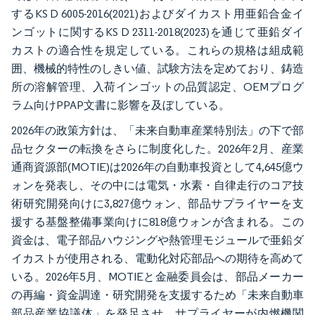
するKS D 6005-2016(2021)およびダイカスト用亜鉛合金イ
ンゴットに関するKS D 2311-2018(2023)を通じて亜鉛ダイ
カストの適合性を規定している。これらの規格は組成範
囲、機械的特性のしきい値、試験方法を定めており、鋳造
所の溶解管理、入荷インゴットの品質認定、OEMプログ
ラム向けPPAP文書に影響を及ぼしている。
2026年の政策方針は、「未来自動車産業特別法」の下で部
品セクターの転換をさらに制度化した。2026年2月、産業
通商資源部(MOTIE)は2026年の自動車投資として4,645億ウ
ォンを発表し、その中には電気・水素・自律走行のコア技
術研究開発向けに3,827億ウォン、部品サプライヤーを支
援する基盤整備事業向けに818億ウォンが含まれる。この
資金は、電子部品ハウジングや熱管理モジュールで亜鉛ダ
イカストが使用される、電動化対応部品への期待を高めて
いる。2026年5月、MOTIEと金融委員会は、部品メーカー
の再編・資金調達・研究開発を支援するため「未来自動車
部品産業協議体」を発足させ、サプライヤーが内燃機関