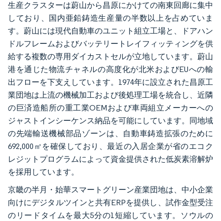
生産クラスターは蔚山から昌原にかけての南東回廊に集中
しており、国内亜鉛鋳造生産量の半数以上を占めていま
す。蔚山には現代自動車のユニット組立工場と、ドアハン
ドルフレームおよびバッテリートレイフィッティングを供
給する複数の専用ダイカストセルが立地しています。蔚山
港を通じた物流チャネルの高度化が北米およびEUへの輸
出フローを下支えしています。1974年に設立された昌原工
業団地は上流の機械加工および後処理工場を統合し、近隣
の巨済造船所の重工業OEMおよび車両組立メーカーへの
ジャストインシーケンス納品を可能にしています。同地域
の先端輸送機械部品ゾーンは、自動車鋳造拡張のために
692,000㎡を確保しており、最近の入居企業が省のエコク
レジットプログラムによって資金提供された低炭素溶解炉
を採用しています。
京畿の半月・始華スマートグリーン産業団地は、中小企業
向けにデジタルツインと共有ERPを提供し、試作金型受注
のリードタイムを最大5分の1短縮しています。ソウルの