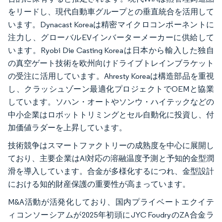
をリードし、現代自動車グループとの垂直統合を活用して
います。Dynacast Koreaは精密マイクロコンポーネントに
注力し、グローバルEVインバーターメーカーに供給して
います。Ryobi Die Casting Koreaは日本から輸入した独自
の真空ゲート技術を欧州向けドライブトレインブラケット
の受注に活用しています。Ahresty Koreaは構造部品を重視
し、クラッシュゾーン最適化プロジェクトでOEMと協業
しています。ソハン・オートやソンウ・ハイテックなどの
中小企業はロボットトリミングとセル自動化に投資し、付
加価値ラダーを上昇しています。
技術競争はスマートファクトリーの成熟度を中心に展開し
ており、主要企業はAI対応の溶融温度予測と予知的金型潤
滑を導入しています。合金が多様化するにつれ、金型設計
における知的財産保護の重要性が高まっています。
M&A活動が活発化しており、国内プライベートエクイテ
ィコンソーシアムが2025年初頭にJYC FoudryのZA合金ラ