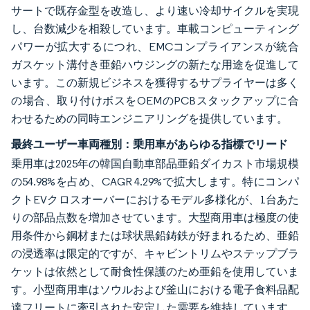
サートで既存金型を改造し、より速い冷却サイクルを実現
し、台数減少を相殺しています。車載コンピューティング
パワーが拡大するにつれ、EMCコンプライアンスが統合
ガスケット溝付き亜鉛ハウジングの新たな用途を促進して
います。この新規ビジネスを獲得するサプライヤーは多く
の場合、取り付けボスをOEMのPCBスタックアップに合
わせるための同時エンジニアリングを提供しています。
最終ユーザー車両種別：乗用車があらゆる指標でリード
乗用車は2025年の韓国自動車部品亜鉛ダイカスト市場規模
の54.98%を占め、CAGR 4.29%で拡大します。特にコンパ
クトEVクロスオーバーにおけるモデル多様化が、1台あた
りの部品点数を増加させています。大型商用車は極度の使
用条件から鋼材または球状黒鉛鋳鉄が好まれるため、亜鉛
の浸透率は限定的ですが、キャビントリムやステップブラ
ケットは依然として耐食性保護のため亜鉛を使用していま
す。小型商用車はソウルおよび釜山における電子食料品配
達フリートに牽引された安定した需要を維持しています。