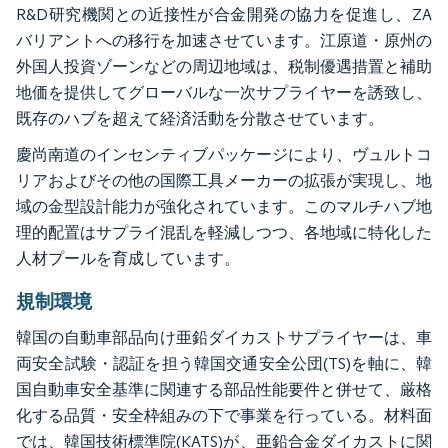
R&D研究機関との近接性が合金開発の協力を促進し、ZA
バリアントへの移行を加速させています。江原道・原州の
外国人投資ゾーンなどの周辺地域は、税制優遇措置と補助
地価を提供してグローバルな一次サプライヤーを誘致し、
既存のハブを超えて経済活動を分散させています。
慶尚南道のインセンティブパッケージにより、ヴュルトコ
リアおよびその他の国際工具メーカーの拡張が実現し、地
域の金型設計能力が強化されています。このマルチハブ地
理的配置はサプライ混乱を軽減しつつ、各地域に特化した
人材プールを育成しています。
規制環境
韓国の自動車部品向け亜鉛ダイカストサプライヤーは、車
両安全試験・認証を担う韓国交通安全公団(TS)を軸に、韓
国自動車安全基準に関連する部品性能要件と併せて、厳格
化する品質・安全枠組みの下で事業を行っている。材料面
では、韓国技術標準院(KATS)が、亜鉛合金ダイカストに関