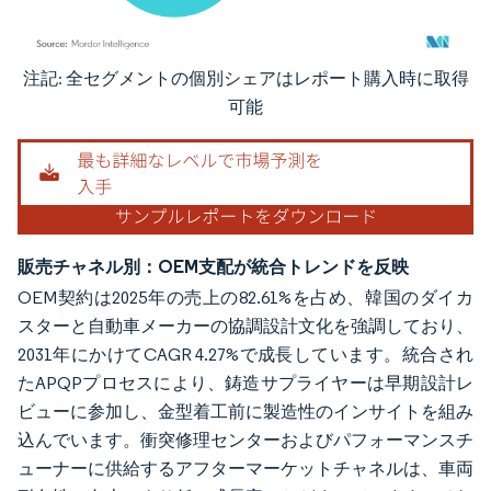
注記: 全セグメントの個別シェアはレポート購入時に取得
画像 © Mordor Intelligence。再利用にはCC BY 4.0の表示が必要です。
可能
販売チャネル別：OEM支配が統合トレンドを反映
OEM契約は2025年の売上の82.61%を占め、韓国のダイカ
スターと自動車メーカーの協調設計文化を強調しており、
2031年にかけてCAGR 4.27%で成長しています。統合され
たAPQPプロセスにより、鋳造サプライヤーは早期設計レ
ビューに参加し、金型着工前に製造性のインサイトを組み
込んでいます。衝突修理センターおよびパフォーマンスチ
ューナーに供給するアフターマーケットチャネルは、車両