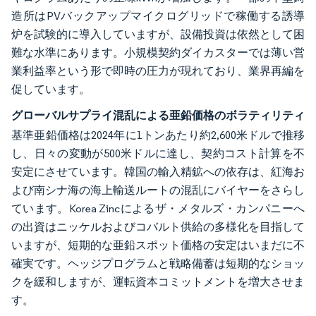
造所はPVバックアップマイクログリッドで稼働する誘導
炉を試験的に導入していますが、設備投資は依然として困
難な水準にあります。小規模契約ダイカスターでは薄い営
業利益率という形で即時の圧力が現れており、業界再編を
促しています。
グローバルサプライ混乱による亜鉛価格のボラティリティ
基準亜鉛価格は2024年に1トンあたり約2,600米ドルで推移
し、日々の変動が500米ドルに達し、契約コスト計算を不
安定にさせています。韓国の輸入精鉱への依存は、紅海お
よび南シナ海の海上輸送ルートの混乱にバイヤーをさらし
ています。Korea Zincによるザ・メタルズ・カンパニーへ
の出資はニッケルおよびコバルト供給の多様化を目指して
いますが、短期的な亜鉛スポット価格の安定はいまだに不
確実です。ヘッジプログラムと戦略備蓄は短期的なショッ
クを緩和しますが、運転資本コミットメントを増大させま
す。