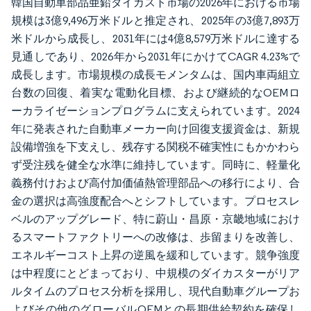
韓国自動車部品亜鉛ダイカスト市場の2026年における市場
規模は3億9,496万米ドルと推定され、2025年の3億7,893万
米ドルから成長し、2031年には4億8,579万米ドルに達する
見通しであり、2026年から2031年にかけてCAGR 4.23%で
成長します。市場規模の成長モメンタムは、国内車両組立
台数の回復、着実な電動化目標、および継続的なOEMロ
ーカライゼーションプログラムに支えられています。2024
年に発表された自動車メーカー向け回復支援資金は、新規
設備増強を下支えし、残存する関税不確実性にもかかわら
ず受注残を健全な水準に維持しています。同時に、軽量化
義務付けおよび高付加価値熱管理部品への移行により、合
金の選択は高強度配合へとシフトしています。プロセスレ
ベルのアップグレード、特に蔚山・昌原・京畿地域におけ
るスマートファクトリーへの改修は、歩留まりを改善し、
エネルギーコスト上昇の逆風を緩和しています。競争強度
は中程度にとどまっており、中規模のダイカスターがリア
ルタイムのプロセス分析を採用し、現代自動車グループお
よびその他のグローバルOEMとの長期供給契約を確保し