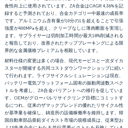
食性向上に使用されています。ZA合金はCAGR 4.36%を記
録すると予測されており、合金カテゴリー中最速の成長率
です。アルミニウム含有量が10分の1を超えることで引張
強度が400MPaを超え、クリープなしに薄肉断面を実現し
ます。サプライヤーは切削加工時間が最大18%削減される
と報告しており、改善されたチップブレーキングによる限
界的な金属価格プレミアムを相殺しています。
材料仕様の変更は多くの場合、現代モービスと一次ダイカ
スターが開催する共同コストダウンワークショップに続い
て行われます。ライフサイクルシミュレーションは現在、
バッテリー電気プラットフォーム固有の振動周波数スペク
トルを考慮し、ZA合金バリアントへの移行を促していま
す。OEMがグローバルリサイクリング目標にコミットす
るにつれ、従来のザマックブレンドの優れたリサイクル性
が基準量を確保し、鋳造所の設備稼働率を維持します。韓
国自動車部品亜鉛ダイカスト市場の規模成長は、従来型お
よび先進合金にわたる並行需要ベクトルを反映していま