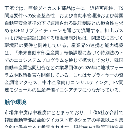
下流では、亜鉛ダイカスト部品は主に、追跡可能性、TS
関連要件への安全整合性、および自動車管理法および韓国
自動車安全基準の下で運用される認証制度との適合性を求
めるOEMサプライチェーンを通じて流通する。排出ガス
および騒音認証に関する環境規制対応は、関連法に基づく
環境部の要件と関連している。産業界の連携と能力構築
は、「未来自動車部品産業」転換課題に基づく特別法の下
でのエコシステムプログラムを通じて拡大しており、韓国
自動車産業協同組合などの業界団体が2026年に地域フォー
ラムや政策提言を開催している。これはサプライヤーの資
金調達アクセス、中小企業向けコンサルティング、EV関
連モジュールの生産準備イニシアチブにつながっている。
競争環境
市場集中度は中程度にとどまっており、上位5社が合計で
韓国自動車部品亜鉛ダイカスト市場シェアの半数以上を集
合的に保有すると推定されます。現代WIAは熱管理鋳造品