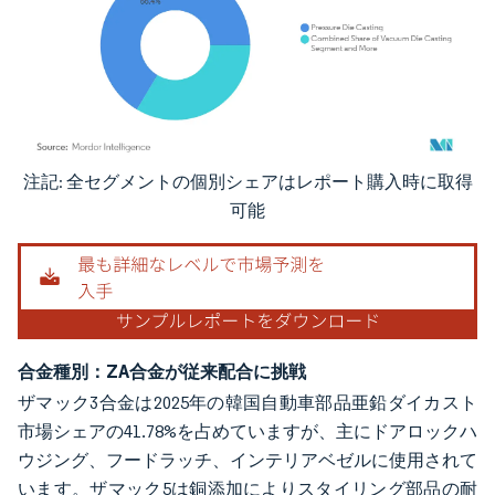
注記: 全セグメントの個別シェアはレポート購入時に取得
画像 © Mordor Intelligence。再利用にはCC BY 4.0の表示が必要です。
可能
合金種別：ZA合金が従来配合に挑戦
ザマック3合金は2025年の韓国自動車部品亜鉛ダイカスト
市場シェアの41.78%を占めていますが、主にドアロックハ
ウジング、フードラッチ、インテリアベゼルに使用されて
います。ザマック5は銅添加によりスタイリング部品の耐