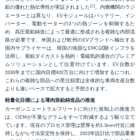
[2]
鉛の優れた熱伝導性が実証されました
。内燃機関のラジ
エーターとは異なり、EVモジュールはバッテリー、イン
バーター、電動モーターの3つの熱ゾーンを制御するた
め、高圧亜鉛鋳造によって最適に形成される複雑な内部流
路が必要です。米国および欧州のEVブランドへ輸出する
国内サプライヤーは、韓国の強固なEMC試験インフラを
活用し、亜鉛ダイカストを熱的・電磁気的適合のプレミア
ムソリューションとして位置付けています。EV台数が
2030年までに国内目標420万台に向けて増加するにつれ、
これらの複雑な部品への受注頻度は全体的な車両生産台数
よりも速いペースで拡大すると予想されます。
軽量化目標による薄肉亜鉛鋳造品の推進
カーボンニュートラルフリートに向けた規制上の推進力
は、OEMが不要なグラムをすべて削減するよう駆り立て
ています。現在のプロセス管理は壁厚を約1.5mm付近に維
持しながら寸法安定性を保持し、2022年設計比で部品重量