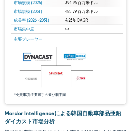
市場規模 (2026)
394.96 百万米ドル
市場規模 (2031)
485.79 百万米ドル
成長率 (2026 - 2031)
4.23% CAGR
市場集中度
中
画像 © Mordor Intelligence。再利用にはCC BY 4.0の表示が必要です。
主要プレーヤー
*免責事項:主要選手の並び順不同
Mordor Intelligenceによる韓国自動車部品亜鉛
ダイカスト市場分析