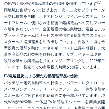
[1]
のEV専用拡張が部品調達の視認性を強化しています
。
同地域に集積する300社以上の一次・二次サプライヤーが
三交代操業を再開し、ドアヒンジ、ワイパーシステム、シ
ートフレームに使用される精密亜鉛鋳造品への受注フロー
を増加させています。全国規模の輸出急増は、混合モデル
プラットフォームにサービスを提供する輸出志向のダイカ
スターへの追加需要を生み出しています。台数の回復は金
型投資の償却を助け、エネルギーコスト上昇を相殺し、大
量生産部品の利益率を維持します。サプライヤーは現在、
設計段階から鋳造品を共同エンジニアリングし、2026年モ
デルイヤー発売までの市場投入時間を短縮しています。
EV急速普及による新たな熱管理部品の創出
バッテリー電気自動車への転換は、パワーエレクトロニク
スハウジング、バッテリーパックフレーム、一体型冷却マ
ニホールドに対する亜鉛鋳造需要を倍増させています。現
代WIAが2023年に一体型EV熱管理モジュールを商業展開
したことで、コンパクトなアンダーフード実装における亜