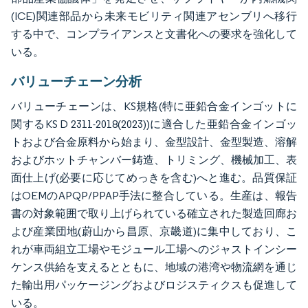
(ICE)関連部品から未来モビリティ関連アセンブリへ移行
する中で、コンプライアンスと文書化への要求を強化して
いる。
バリューチェーン分析
バリューチェーンは、KS規格(特に亜鉛合金インゴットに
関するKS D 2311-2018(2023))に適合した亜鉛合金インゴッ
トおよび合金原料から始まり、金型設計、金型製造、溶解
およびホットチャンバー鋳造、トリミング、機械加工、表
面仕上げ(必要に応じてめっきを含む)へと進む。品質保証
はOEMのAPQP/PPAP手法に整合している。生産は、報告
書の対象範囲で取り上げられている確立された製造回廊お
よび産業団地(蔚山から昌原、京畿道)に集中しており、こ
れが車両組立工場やモジュール工場へのジャストインシー
ケンス供給を支えるとともに、地域の港湾や物流網を通じ
た輸出用パッケージングおよびロジスティクスも促進して
いる。