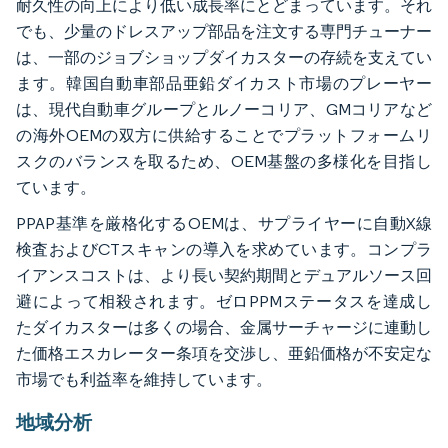
耐久性の向上により低い成長率にとどまっています。それ
でも、少量のドレスアップ部品を注文する専門チューナー
は、一部のジョブショップダイカスターの存続を支えてい
ます。韓国自動車部品亜鉛ダイカスト市場のプレーヤー
は、現代自動車グループとルノーコリア、GMコリアなど
の海外OEMの双方に供給することでプラットフォームリ
スクのバランスを取るため、OEM基盤の多様化を目指し
ています。
PPAP基準を厳格化するOEMは、サプライヤーに自動X線
検査およびCTスキャンの導入を求めています。コンプラ
イアンスコストは、より長い契約期間とデュアルソース回
避によって相殺されます。ゼロPPMステータスを達成し
たダイカスターは多くの場合、金属サーチャージに連動し
た価格エスカレーター条項を交渉し、亜鉛価格が不安定な
市場でも利益率を維持しています。
地域分析