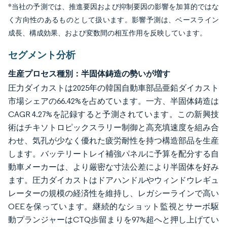
*当社の予測では、推進要因および抑制要因の影響を加算的ではな
く方向性のあるものとして扱います。影響予測は、ベースライン
成長、構成効果、および変数間の相互作用を反映しています。
セグメント分析
生産プロセス種別：半固体鋳造の勢いが増す
圧力ダイカストは2025年の韓国自動車部品亜鉛ダイカスト
市場シェアの66.42%を占めています。一方、半固体鋳造は
CAGR 4.27%を記録すると予測されています。この新興技
術はチキソトロピックスラリー制御と高充填速度を組み合
わせ、気孔が少なく優れた疲労耐性を持つ構造部品を生産
します。バッテリートレイ補強パネルに予算を配分する自
動車メーカーは、より厳密な寸法公差により半固体を好み
ます。圧力ダイカストはドアハンドルやウィンドウレギュ
レーターの規模の経済性を維持し、レガシーラインで高い
OEEを保っています。継続的なショット監視とサーボ駆
動プランジャーはCTQ歩留まりを97%超へと押し上げてい