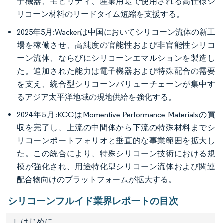
子機器、モビリティ、産業用途で使用される高仕様シ
リコーン材料のリードタイム短縮を支援する。
2025年5月:Wackerは中国においてシリコーン流体の新工
場を稼働させ、高純度の官能性および非官能性シリコ
ーン流体、ならびにシリコーンエマルションを製造し
た。追加された能力は電子機器および特殊配合の需要
を支え、統合型シリコーンバリューチェーンが集中す
るアジア太平洋地域の現地供給を強化する。
2024年5月:KCCはMomentive Performance Materialsの買
収を完了し、上流の中間体から下流の特殊材料までシ
リコーンポートフォリオと垂直的な事業範囲を拡大し
た。この統合により、特殊シリコーン技術における規
模が強化され、用途特化型シリコーン流体および関連
配合物向けのプラットフォームが拡大する。
シリコーンフルイド業界レポートの目次
1. はじめに