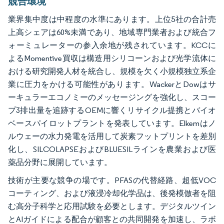
競合環境
業界集中度は中程度の水準にあります。上位5社の合計売
上高シェアは60%未満であり、地域専門業者および統合フ
ォーミュレーターの参入余地が残されています。KCCに
よるMomentive買収は構造用シリコーンおよび光学流体に
おける研究開発人材を統合し、規模を欠く小規模独立系企
業に圧力をかける可能性があります。WackerとDowはサ
ーキュラーエコノミーのメッセージングを強化し、スコー
プ3排出量を追跡するOEMに響くリサイクル提携とバイオ
ベースパイロットプラントを発表しています。Elkemはノ
ルウェーの水力発電を活用して炭素フットプリントを差別
化し、SILCOLAPSEおよびBLUESILラインを農業および医
薬品分野に展開しています。
技術が主要な競争の場です。PFASの代替経路、超低VOC
コーティング、および液浸冷却化学品は、後発模倣者を阻
む高分子科学と応用試験を必要とします。デジタルツイン
とAIガイドによる配合が顧客との共同開発を加速し、ラボ