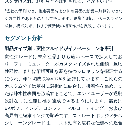
スを受け入れ、粗利益率が圧迫されることが多いです。
*当社の予測では、推進要因および抑制要因の影響を加算的ではな
く方向性のあるものとして扱います。影響予測は、ベースライン
成長、構成効果、および変数間の相互作用を反映しています。
セグメント分析
製品タイプ別：変性フルイドがイノベーションを牽引
変性グレードは未変性品よりも速いペースで拡大してお
り、フォーミュレーターがカスタマイズされた側鎖、反応
性部位、または架橋可能な基を持つシロキサンを指定する
につれ、年平均成長率6.72%を記録しています。これらの
カスタム分子は基材に選択的に結合し、接着性を高め、ま
たは疎水性表面を形成することで、エンドユーザーが過剰
設計なしに性能目標を達成できるようにします。需要は
EVポッティング、コンフォーマルコーティング、および
高屈曲性繊維インクで顕著です。ストレートポリジメチル
シリコーングレードは、コスト効率と広範な仕様への適合