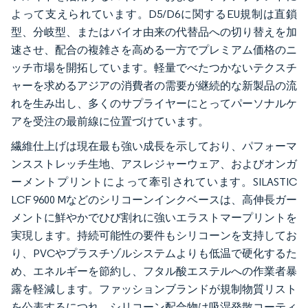
よって支えられています。D5/D6に関するEU規制は直鎖
型、分岐型、またはバイオ由来の代替品への切り替えを加
速させ、配合の複雑さを高める一方でプレミアム価格のニ
ッチ市場を開拓しています。軽量でべたつかないテクスチ
ャーを求めるアジアの消費者の需要が継続的な新製品の流
れを生み出し、多くのサプライヤーにとってパーソナルケ
アを受注の最前線に位置づけています。
繊維仕上げは現在最も強い成長を示しており、パフォーマ
ンスストレッチ生地、アスレジャーウェア、およびオンガ
ーメントプリントによって牽引されています。SILASTIC
LCF 9600 Mなどのシリコーンインクベースは、高伸長ガー
メントに鮮やかでひび割れに強いエラストマープリントを
実現します。持続可能性の要件もシリコーンを支持してお
り、PVCやプラスチゾルシステムよりも低温で硬化するた
め、エネルギーを節約し、フタル酸エステルへの作業者暴
露を軽減します。ファッションブランドが規制物質リスト
を公表するにつれ、シリコーン配合物は吸湿発散コーティ