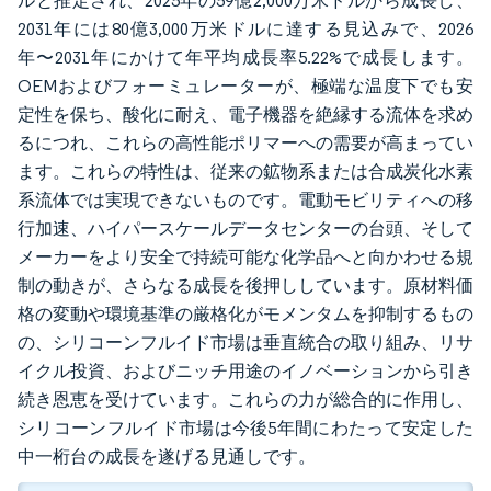
ルと推定され、2025年の59億2,000万米ドルから成長し、
2031年には80億3,000万米ドルに達する見込みで、2026
年〜2031年にかけて年平均成長率5.22%で成長します。
OEMおよびフォーミュレーターが、極端な温度下でも安
定性を保ち、酸化に耐え、電子機器を絶縁する流体を求め
るにつれ、これらの高性能ポリマーへの需要が高まってい
ます。これらの特性は、従来の鉱物系または合成炭化水素
系流体では実現できないものです。電動モビリティへの移
行加速、ハイパースケールデータセンターの台頭、そして
メーカーをより安全で持続可能な化学品へと向かわせる規
制の動きが、さらなる成長を後押ししています。原材料価
格の変動や環境基準の厳格化がモメンタムを抑制するもの
の、シリコーンフルイド市場は垂直統合の取り組み、リサ
イクル投資、およびニッチ用途のイノベーションから引き
続き恩恵を受けています。これらの力が総合的に作用し、
シリコーンフルイド市場は今後5年間にわたって安定した
中一桁台の成長を遂げる見通しです。