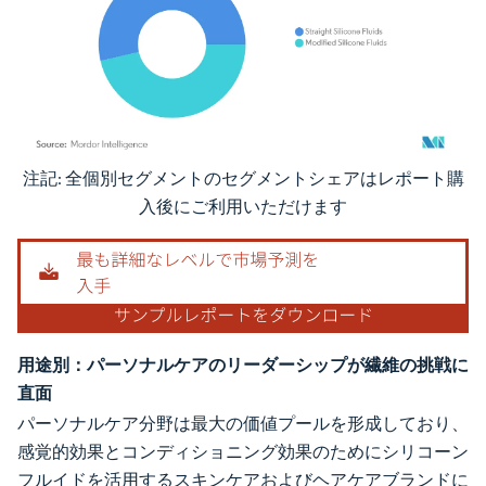
注記: 全個別セグメントのセグメントシェアはレポート購
画像 © Mordor Intelligence。再利用にはCC BY 4.0の表示が必要です。
入後にご利用いただけます
用途別：パーソナルケアのリーダーシップが繊維の挑戦に
直面
パーソナルケア分野は最大の価値プールを形成しており、
感覚的効果とコンディショニング効果のためにシリコーン
フルイドを活用するスキンケアおよびヘアケアブランドに