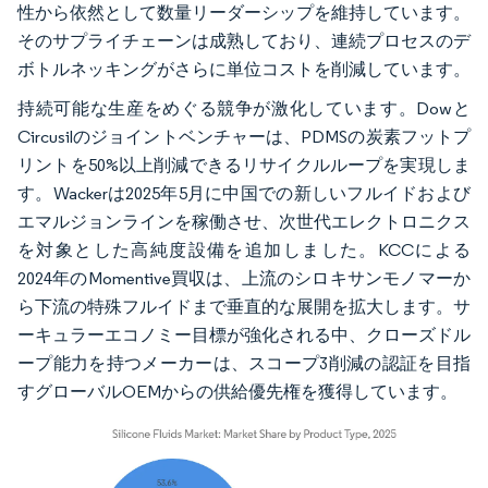
性から依然として数量リーダーシップを維持しています。
そのサプライチェーンは成熟しており、連続プロセスのデ
ボトルネッキングがさらに単位コストを削減しています。
持続可能な生産をめぐる競争が激化しています。Dowと
Circusilのジョイントベンチャーは、PDMSの炭素フットプ
リントを50%以上削減できるリサイクルループを実現しま
す。Wackerは2025年5月に中国での新しいフルイドおよび
エマルジョンラインを稼働させ、次世代エレクトロニクス
を対象とした高純度設備を追加しました。KCCによる
2024年のMomentive買収は、上流のシロキサンモノマーか
ら下流の特殊フルイドまで垂直的な展開を拡大します。サ
ーキュラーエコノミー目標が強化される中、クローズドル
ープ能力を持つメーカーは、スコープ3削減の認証を目指
すグローバルOEMからの供給優先権を獲得しています。