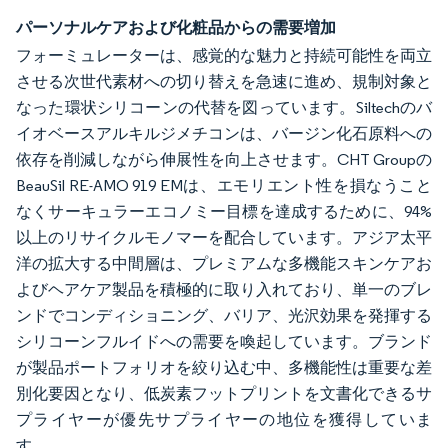
パーソナルケアおよび化粧品からの需要増加
フォーミュレーターは、感覚的な魅力と持続可能性を両立
させる次世代素材への切り替えを急速に進め、規制対象と
なった環状シリコーンの代替を図っています。Siltechのバ
イオベースアルキルジメチコンは、バージン化石原料への
依存を削減しながら伸展性を向上させます。CHT Groupの
BeauSil RE-AMO 919 EMは、エモリエント性を損なうこと
なくサーキュラーエコノミー目標を達成するために、94%
以上のリサイクルモノマーを配合しています。アジア太平
洋の拡大する中間層は、プレミアムな多機能スキンケアお
よびヘアケア製品を積極的に取り入れており、単一のブレ
ンドでコンディショニング、バリア、光沢効果を発揮する
シリコーンフルイドへの需要を喚起しています。ブランド
が製品ポートフォリオを絞り込む中、多機能性は重要な差
別化要因となり、低炭素フットプリントを文書化できるサ
プライヤーが優先サプライヤーの地位を獲得していま
す。