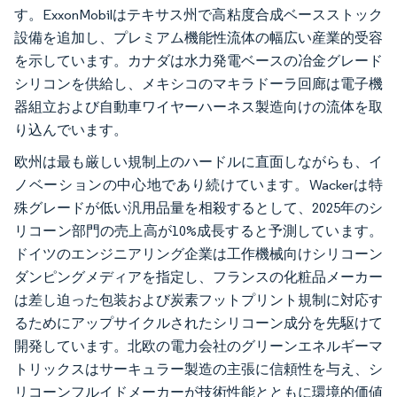
す。ExxonMobilはテキサス州で高粘度合成ベースストック
設備を追加し、プレミアム機能性流体の幅広い産業的受容
を示しています。カナダは水力発電ベースの冶金グレード
シリコンを供給し、メキシコのマキラドーラ回廊は電子機
器組立および自動車ワイヤーハーネス製造向けの流体を取
り込んでいます。
欧州は最も厳しい規制上のハードルに直面しながらも、イ
ノベーションの中心地であり続けています。Wackerは特
殊グレードが低い汎用品量を相殺するとして、2025年のシ
リコーン部門の売上高が10%成長すると予測しています。
ドイツのエンジニアリング企業は工作機械向けシリコーン
ダンピングメディアを指定し、フランスの化粧品メーカー
は差し迫った包装および炭素フットプリント規制に対応す
るためにアップサイクルされたシリコーン成分を先駆けて
開発しています。北欧の電力会社のグリーンエネルギーマ
トリックスはサーキュラー製造の主張に信頼性を与え、シ
リコーンフルイドメーカーが技術性能とともに環境的価値