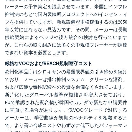
レーターの予算策定を混乱させています。米国はインフレ
抑制法のもとで国内製錬所プロジェクトへのインセンティ
ブを提供していますが、新規設備が本格稼働するのは2030
年以前にはならない見込みです。その間、メーカーは長期
供給契約によるヘッジや後方統合の検討を行っています
が、これらの取り組みには多くの中規模プレーヤーが調達
できない資本を必要とします。
厳格なVOCおよびREACH規制遵守コスト
欧州化学品庁はシロキサンの暴露限界値の引き締めを続け
ており、メーカーは排出抑制システム、グリーンな溶剤、
および広範な毒性試験への投資を余儀なくされています。
断片化したグローバル基準が複雑さを増大させており、
EUで承認された配合物が韓国やカナダで新たな申請要件
に直面する場合があります。低VOCグレードで対応する
メーカーは、学習曲線が初期のペナルティを相殺するま
で、より高い合成コストやわずかに低下したパフォーマン