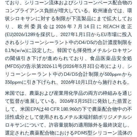
ており、シリコーン流体およびシリコーンベース配合物の
コンプライアンス負担が増大している。欧州連合では、環
状シロキサンに対する制限が下流製品にまで拡大してお
り、欧州委員会は2026年7月14日にREACH改正
(EU)2026/1289を採択し、2027年1月1日からEU市場に投入
されるシリコーンシーラント中のD4/D5の合計濃度制限を
0.1%(w/w)に設定した。韓国でも揮発性メチルシロキサン
の閾値引き下げが進められており、食品医薬品安全処
(MFDS)の告示第2026-11号(2026年5月3日公布)により、シ
リコーンシーラント中のD4/D5合計制限が500ppmから
350ppmに引き下げられ、2026年10月1日から施行される。
米国では、農薬および産業用化学品の両方の枠組みを通じ
て監督が進展している。2026年3月25日に発効した措置と
して、米国EPAは40 CFR 180.960の下で農薬配合物中の不
活性成分として使用されるメチル末端封鎖ポリジメチルシ
ロキサンについて、許容量規制の適用除外を最終決定し、
選定された農薬配合物におけるPDMS型シリコーン流体の