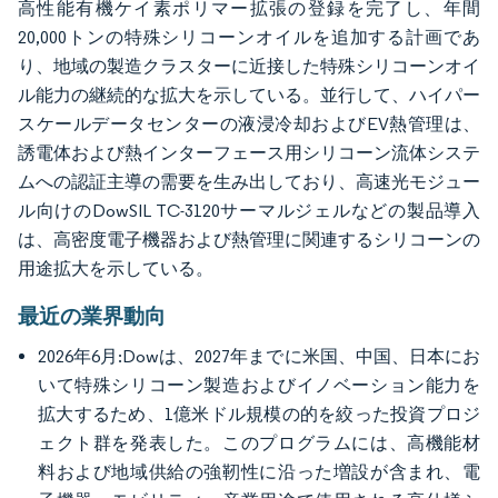
高性能有機ケイ素ポリマー拡張の登録を完了し、年間
20,000トンの特殊シリコーンオイルを追加する計画であ
り、地域の製造クラスターに近接した特殊シリコーンオイ
ル能力の継続的な拡大を示している。並行して、ハイパー
スケールデータセンターの液浸冷却およびEV熱管理は、
誘電体および熱インターフェース用シリコーン流体システ
ムへの認証主導の需要を生み出しており、高速光モジュー
ル向けのDowSIL TC-3120サーマルジェルなどの製品導入
は、高密度電子機器および熱管理に関連するシリコーンの
用途拡大を示している。
最近の業界動向
2026年6月:Dowは、2027年までに米国、中国、日本にお
いて特殊シリコーン製造およびイノベーション能力を
拡大するため、1億米ドル規模の的を絞った投資プロジ
ェクト群を発表した。このプログラムには、高機能材
料および地域供給の強靭性に沿った増設が含まれ、電