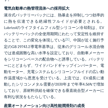
電気自動車の熱管理流体への採用拡大
液冷式バッテリーパックには、熱暴走を抑制しつつ効率的
に熱を伝達できる絶縁性フルイドが必要とされる。
Lubrizolのライフタイムフィル型シリコーン冷却剤は、EV
バッテリーパックの全使用期間にわたって安定性を維持す
[1]
ることで、この変化を体現している
。中国が近く施行予
定のGB 29743.2導電率基準は、従来のグリコール水混合物
では達成困難な高い水準を設定しており、自動車メーカー
をシリコーンベースの配合物へと誘導している。バッテリ
ーにとどまらず、ワイドバンドギャップインバーター、電
動モーター、充電システムもシリコーンフルイドの広い動
作温度域から恩恵を受けている。上流では、EV成長に連
動したシリコンメタル需要が2030年まで年率4.56%で増加
しており、原材料供給を確保できる垂直統合型メーカーに
有利な状況をもたらしている。
産業オートメーション向け高性能潤滑剤の成長