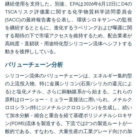
継続使用を支持した。別途、EPAは2026年6月12日にD4の
TSCAリスク評価案に関する化学物質科学諮問委員会
(SACC)の最終報告書を公表し、環状シロキサンへの監視
を継続するとともに、進化するラベリングおよび曝露に関
する期待の下で市場アクセスを維持するため、配合業者が
高純度・直鎖状・用途特化型シリコーン流体へシフトする
動きを後押ししている。
バリューチェーン分析
シリコーン流体のバリューチェーンは、エネルギー集約型
の上流投入物、特に金属シリコン(石英/シリカの還元によ
る)と塩化メチル、さらに銅触媒系から始まる。これらの
原料はローショー・ミュラー直接法に用いられ、メチルク
ロロシラン(特にジメチルジクロロシラン)を生成し、続い
て加水分解・縮合と重合を経て基礎ポリジメチルシロキサ
ン(PDMS)流体を製造する。下流では2つの製造ルートが一
般的である。すなわち、大量生産の工業グレード向けの加