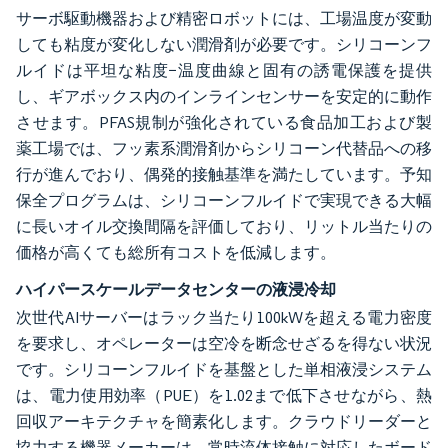
サーボ駆動機器および精密ロボットには、工場温度が変動
しても粘度が変化しない潤滑剤が必要です。シリコーンフ
ルイドは平坦な粘度−温度曲線と固有の誘電保護を提供
し、ギアボックス内のインラインセンサーを安定的に動作
させます。PFAS規制が強化されている食品加工および製
薬工場では、フッ素系潤滑剤からシリコーン代替品への移
行が進んでおり、偶発的接触基準を満たしています。予知
保全プログラムは、シリコーンフルイドで実現できる大幅
に長いオイル交換間隔を評価しており、リットル当たりの
価格が高くても総所有コストを低減します。
ハイパースケールデータセンターの液浸冷却
次世代AIサーバーはラック当たり100kWを超える電力密度
を要求し、オペレーターは空冷を断念せざるを得ない状況
です。シリコーンフルイドを基盤とした単相液浸システム
は、電力使用効率（PUE）を1.02まで低下させながら、熱
回収アーキテクチャを簡素化します。クラウドリーダーと
協力する機器メーカーは、常時流体接触に対応したボード