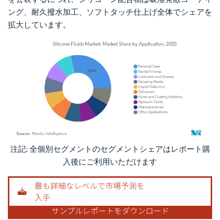
ング、耐久撥水加工、ソフトタッチ仕上げ全体でシェアを
拡大しています。
注記: 全個別セグメントのセグメントシェアはレポート購
画像 © Mordor Intelligence。再利用にはCC BY 4.0の表示が必要です。
入後にご利用いただけます