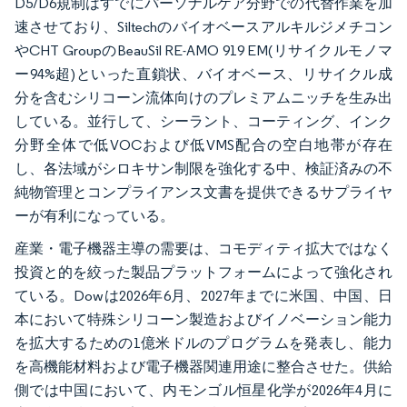
D5/D6規制はすでにパーソナルケア分野での代替作業を加
速させており、Siltechのバイオベースアルキルジメチコン
やCHT GroupのBeauSil RE-AMO 919 EM(リサイクルモノマ
ー94%超)といった直鎖状、バイオベース、リサイクル成
分を含むシリコーン流体向けのプレミアムニッチを生み出
している。並行して、シーラント、コーティング、インク
分野全体で低VOCおよび低VMS配合の空白地帯が存在
し、各法域がシロキサン制限を強化する中、検証済みの不
純物管理とコンプライアンス文書を提供できるサプライヤ
ーが有利になっている。
産業・電子機器主導の需要は、コモディティ拡大ではなく
投資と的を絞った製品プラットフォームによって強化され
ている。Dowは2026年6月、2027年までに米国、中国、日
本において特殊シリコーン製造およびイノベーション能力
を拡大するための1億米ドルのプログラムを発表し、能力
を高機能材料および電子機器関連用途に整合させた。供給
側では中国において、内モンゴル恒星化学が2026年4月に