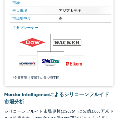
市場
最大市場
アジア太平洋
市場集中度
高
画像 © Mordor Intelligence。再利用にはCC BY 4.0の表示が必要です。
主要プレーヤー
*免責事項:主要選手の並び順不同
Mordor Intelligenceによるシリコーンフルイド
市場分析
シリコーンフルイド市場規模は2026年に62億3,000万米ド