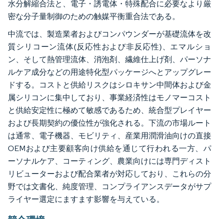
水分解縮合法と、電子・誘電体・特殊配合に必要なより厳
密な分子量制御のための触媒平衡重合法である。
中流では、製造業者およびコンパウンダーが基礎流体を改
質シリコーン流体(反応性および非反応性)、エマルショ
ン、そして熱管理流体、消泡剤、繊維仕上げ剤、パーソナ
ルケア成分などの用途特化型パッケージへとアップグレー
ドする。コストと供給リスクはシロキサン中間体および金
属シリコンに集中しており、事業経済性はモノマーコスト
と供給安定性に極めて敏感であるため、統合型プレイヤー
および長期契約の優位性が強化される。下流の市場ルート
は通常、電子機器、モビリティ、産業用潤滑油向けの直接
OEMおよび主要顧客向け供給を通じて行われる一方、パ
ーソナルケア、コーティング、農業向けには専門ディスト
リビューターおよび配合業者が対応しており、これらの分
野では文書化、純度管理、コンプライアンスデータがサプ
ライヤー選定にますます影響を与えている。