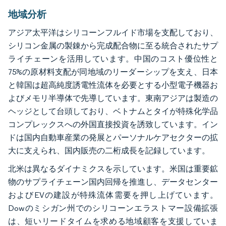
地域分析
アジア太平洋はシリコーンフルイド市場を支配しており、
シリコン金属の製錬から完成配合物に至る統合されたサプ
ライチェーンを活用しています。中国のコスト優位性と
75%の原材料支配が同地域のリーダーシップを支え、日本
と韓国は超高純度誘電性流体を必要とする小型電子機器お
よびメモリ半導体で先導しています。東南アジアは製造の
ヘッジとして台頭しており、ベトナムとタイが特殊化学品
コンプレックスへの外国直接投資を誘致しています。イン
ドは国内自動車産業の発展とパーソナルケアセクターの拡
大に支えられ、国内販売の二桁成長を記録しています。
北米は異なるダイナミクスを示しています。米国は重要鉱
物のサプライチェーン国内回帰を推進し、データセンター
およびEVの建設が特殊流体需要を押し上げています。
Dowのミシガン州でのシリコーンエラストマー設備拡張
は、短いリードタイムを求める地域顧客を支援していま