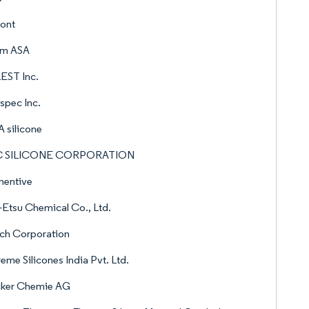
ont
em ASA
EST Inc.
spec Inc.
 silicone
 SILICONE CORPORATION
entive
-Etsu Chemical Co., Ltd.
ech Corporation
eme Silicones India Pvt. Ltd.
ker Chemie AG