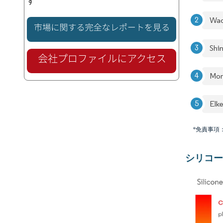
す
Wac
Shi
Mom
Elk
*免責事項
シリコー