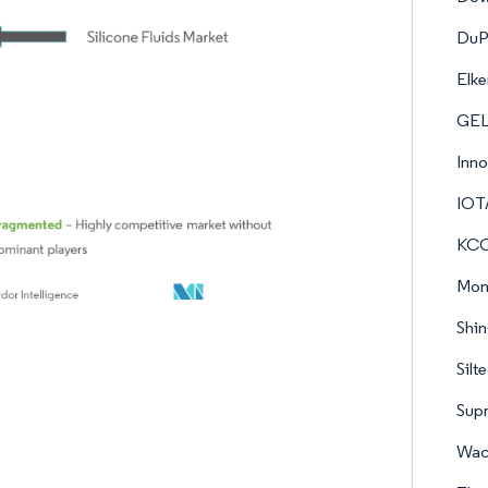
DuP
Elk
GEL
Inno
IOTA
KCC
Mom
Shin
Silt
Supr
Wac