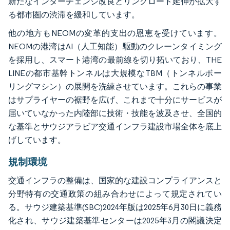
新たなインターチェンジ改良とリングロード延伸が拡大す
る都市圏の渋滞を緩和しています。
他の地方もNEOMの変革的支出の恩恵を受けています。
NEOMの港湾はAI（人工知能）駆動のクレーンタイミング
を採用し、スマート港湾の最前線を切り拓いており、THE
LINEの都市基幹トンネルは大規模なTBM（トンネルボー
リングマシン）の展開を洗練させています。これらの事業
はサプライヤーの裾野を広げ、これまで十分にサービスが
届いていなかった内陸部に技術・技能を波及させ、全国的
な基準とサウジアラビア交通インフラ建設市場全体を底上
げしています。
規制環境
交通インフラの整備は、国家的な建設コンプライアンスと
分野特有の交通政策の組み合わせによって規定されてい
る。サウジ建築基準(SBC)2024年版は2025年6月30日に義務
化され、サウジ建築基準センターは2025年3月の閣議決定