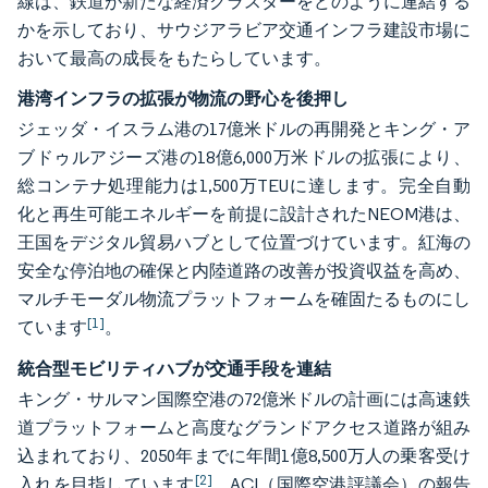
線は、鉄道が新たな経済クラスターをどのように連結する
かを示しており、サウジアラビア交通インフラ建設市場に
おいて最高の成長をもたらしています。
港湾インフラの拡張が物流の野心を後押し
ジェッダ・イスラム港の17億米ドルの再開発とキング・ア
ブドゥルアジーズ港の18億6,000万米ドルの拡張により、
総コンテナ処理能力は1,500万TEUに達します。完全自動
化と再生可能エネルギーを前提に設計されたNEOM港は、
王国をデジタル貿易ハブとして位置づけています。紅海の
安全な停泊地の確保と内陸道路の改善が投資収益を高め、
マルチモーダル物流プラットフォームを確固たるものにし
[1]
ています
。
統合型モビリティハブが交通手段を連結
キング・サルマン国際空港の72億米ドルの計画には高速鉄
道プラットフォームと高度なグランドアクセス道路が組み
込まれており、2050年までに年間1億8,500万人の乗客受け
[2]
入れを目指しています
。ACI（国際空港評議会）の報告