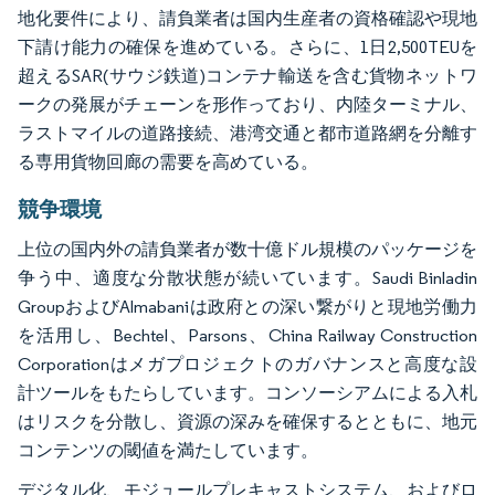
地化要件により、請負業者は国内生産者の資格確認や現地
下請け能力の確保を進めている。さらに、1日2,500TEUを
超えるSAR(サウジ鉄道)コンテナ輸送を含む貨物ネットワ
ークの発展がチェーンを形作っており、内陸ターミナル、
ラストマイルの道路接続、港湾交通と都市道路網を分離す
る専用貨物回廊の需要を高めている。
競争環境
上位の国内外の請負業者が数十億ドル規模のパッケージを
争う中、適度な分散状態が続いています。Saudi Binladin
GroupおよびAlmabaniは政府との深い繋がりと現地労働力
を活用し、Bechtel、Parsons、China Railway Construction
Corporationはメガプロジェクトのガバナンスと高度な設
計ツールをもたらしています。コンソーシアムによる入札
はリスクを分散し、資源の深みを確保するとともに、地元
コンテンツの閾値を満たしています。
デジタル化、モジュールプレキャストシステム、およびロ