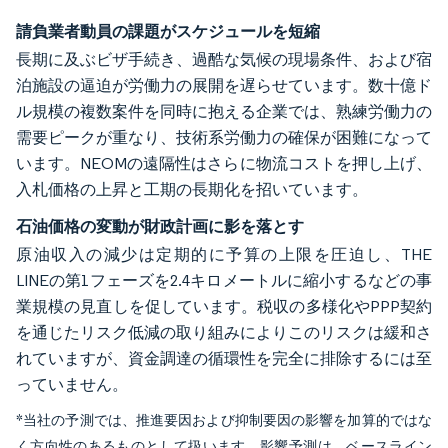
請負業者動員の課題がスケジュールを短縮
長期に及ぶビザ手続き、過酷な気候の現場条件、および宿
泊施設の逼迫が労働力の展開を遅らせています。数十億ド
ル規模の複数案件を同時に抱える企業では、熟練労働力の
需要ピークが重なり、技術系労働力の確保が困難になって
います。NEOMの遠隔性はさらに物流コストを押し上げ、
入札価格の上昇と工期の長期化を招いています。
石油価格の変動が財政計画に影を落とす
原油収入の減少は定期的に予算の上限を圧迫し、THE
LINEの第1フェーズを2.4キロメートルに縮小するなどの事
業規模の見直しを促しています。税収の多様化やPPP契約
を通じたリスク低減の取り組みによりこのリスクは緩和さ
れていますが、資金調達の循環性を完全に排除するには至
っていません。
*当社の予測では、推進要因および抑制要因の影響を加算的ではな
く方向性のあるものとして扱います。影響予測は、ベースライン