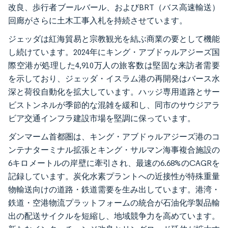
改良、歩行者ブールバール、およびBRT（バス高速輸送）
回廊がさらに土木工事入札を持続させています。
ジェッダは紅海貿易と宗教観光を結ぶ商業の要として機能
し続けています。2024年にキング・アブドゥルアジーズ国
際空港が処理した4,910万人の旅客数は堅固な来訪者需要
を示しており、ジェッダ・イスラム港の再開発はバース水
深と荷役自動化を拡大しています。ハッジ専用道路とサー
ビストンネルが季節的な混雑を緩和し、同市のサウジアラ
ビア交通インフラ建設市場を堅調に保っています。
ダンマーム首都圏は、キング・アブドゥルアジーズ港のコ
ンテナターミナル拡張とキング・サルマン海事複合施設の
6キロメートルの岸壁に牽引され、最速の6.68%のCAGRを
記録しています。炭化水素プラントへの近接性が特殊重量
物輸送向けの道路・鉄道需要を生み出しています。港湾・
鉄道・空港物流プラットフォームの統合が石油化学製品輸
出の配送サイクルを短縮し、地域競争力を高めています。