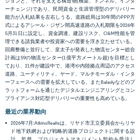
ションと、それを支える構造物(橋梁、トンネル、インタ
ーチェンジ)であり、民間資金と生涯管理型のデリバリー
能力が入札結果を左右しうる。道路総局は30年間のPPP方
式によるアシール・ジザン間高速道路の入札期限を2026年
5月31日に設定し、資金調達、建設リスク、O&M性能を管
理できる請負業者や投資家への需要を浮き立たせている。
回廊整備と並行して、皇太子が発表した物流センター総合
計画は59の物流センター(1億平方メートル超)を目標とし
ており、21件が建設中で、港湾や内陸拠点周辺のアクセス
道路、ユーティリティ、ヤード、マルチモーダル・インタ
ーフェースへの需要を拡大している。またBaladyなどのプ
ラットフォームを通じたデジタルエンジニアリングとコン
プライアンス対応型デリバリーの重要性も高めている。
最近の業界動向
2026年7月:AtkinsRealisは、リヤド市王立委員会からリヤ
ド地下鉄網および戦略的道路プロジェクトに関する設
計、監督、プロジェクトマネジメント契約を受注し