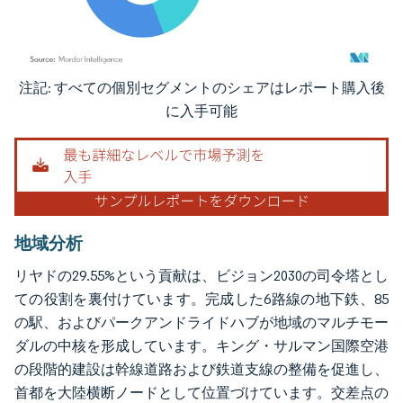
注記: すべての個別セグメントのシェアはレポート購入後
画像 © Mordor Intelligence。再利用にはCC BY 4.0の表示が必要です。
に入手可能
地域分析
リヤドの29.55%という貢献は、ビジョン2030の司令塔とし
ての役割を裏付けています。完成した6路線の地下鉄、85
の駅、およびパークアンドライドハブが地域のマルチモー
ダルの中核を形成しています。キング・サルマン国際空港
の段階的建設は幹線道路および鉄道支線の整備を促進し、
首都を大陸横断ノードとして位置づけています。交差点の