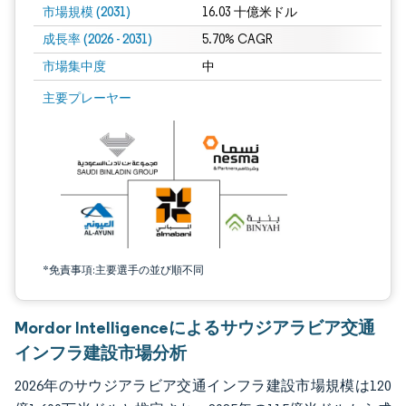
市場規模 (2031)
16.03 十億米ドル
成長率 (2026 - 2031)
5.70% CAGR
市場集中度
中
画像 © Mordor Intelligence。再利用にはCC BY 4.0の表示が必要です。
主要プレーヤー
*免責事項:主要選手の並び順不同
Mordor Intelligenceによるサウジアラビア交通
インフラ建設市場分析
2026年のサウジアラビア交通インフラ建設市場規模は120