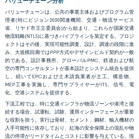
バリューチェーン分析
バリューチェーンは、公共の事業主体およびプログラム管
理者(特にビジョン2030関連機関、交通・物流サービス
省、リヤド市王立委員会)から始まり、これらが国家交通
物流戦略(NTLS)に基づきパイプラインを策定する。プロジ
ェクトはその後、実現可能性調査、設計、調達の段階に進
み、大規模回廊ではPPP方式やデザインビルド契約が一般
的である。設計事務所、グローバルPMC、鉄道および航
空の専門コンサルタントが基本設計とシステム統合を提供
し、続いてEPCおよび土木請負業者が土工、構造物、
MEP工事を実施し、専門サプライヤーがITS、信号、電
化、空港システムを提供する。
下流工程では、特に交通インフラが物流ゾーンや港湾と接
続する場合、試運転、試験、運用インターフェースが重要
な役割を担う。実行は骨材、セメント、鋼材、輸入機材の
入手可能性に依存しており、紅海の安全保障上の混乱や物
流の停滞がリードタイムとコストに影響を与えている。現