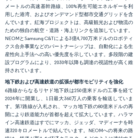
メートルの高速基幹路線、100%再生可能エネルギーを利
用した港湾、およびオンデマンド型都市交通グリッドを含
んでいます。紅海プロジェクトは、高級観光および物流の
ための独自の航空・道路・海上リンクを追加しています。
NEOMとSamsung C&Tによる3億4,700万米ドルのロボティ
クス合弁事業などのパートナーシップは、自動化による生
産性向上手法への高い優先度を示しています。多段階の建
設プログラムにより、2030年以降も調達の視認性が高く維
持されています。
地下鉄および高速鉄道の拡張が都市モビリティを強化
6路線からなるリヤド地下鉄は250億米ドルの工事を経て
2024年に開業し、1日最大360万人の乗客を輸送していま
す。第7路線が入札され、マッカ地下鉄の80億米ドルの再
開により鉄道能力が首都を超えて拡大しています。ハラマ
イン高速鉄道はすでにマッカ、ジェッダ、マディーナを時
速320キロメートルで結んでいます。NEOMへの将来の路