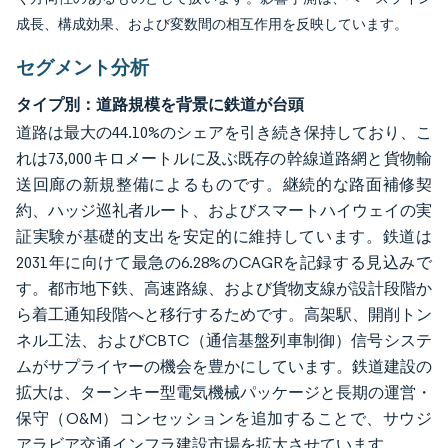
成長、構成効果、および変数間の相互作用を反映しています。
セグメント分析
タイプ別：道路規模を背景に鉄道が台頭
道路は最大の44.10%のシェアを引き続き保持しており、こ
れは73,000キロメートルに及ぶ既存の幹線道路網と貨物輸
送回廊の新規整備によるものです。継続的な路面補修契
約、ハッジ巡礼者ルート、およびスマートハイウェイの実
証実験が基礎的支出を安定的に維持しています。鉄道は
2031年に向けて最急の6.28%のCAGRを記録する見込みで
す。都市地下鉄、高速路線、および貨物支線が設計段階か
ら着工通知段階へと移行するためです。高架駅、開削トン
ネル工法、およびCBTC（通信基盤列車制御）信号システ
ムがサプライヤーの機会を豊かにしています。鉄道建設の
拡大は、ターンキー型電気機械パッケージと長期の運営・
保守（O&M）コンセッションを追加することで、サウジ
アラビア交通インフラ建設市場を拡大させています。