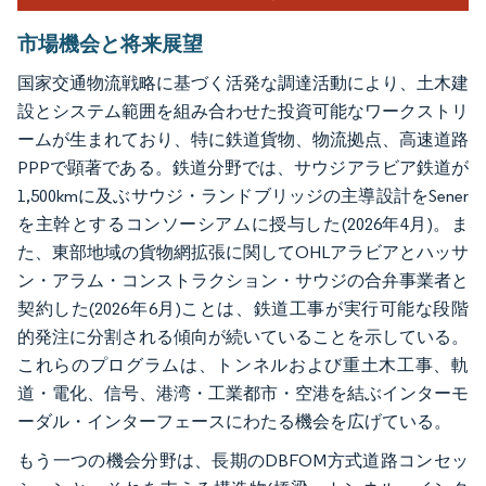
市場機会と将来展望
国家交通物流戦略に基づく活発な調達活動により、土木建
設とシステム範囲を組み合わせた投資可能なワークストリ
ームが生まれており、特に鉄道貨物、物流拠点、高速道路
PPPで顕著である。鉄道分野では、サウジアラビア鉄道が
1,500kmに及ぶサウジ・ランドブリッジの主導設計をSener
を主幹とするコンソーシアムに授与した(2026年4月)。ま
た、東部地域の貨物網拡張に関してOHLアラビアとハッサ
ン・アラム・コンストラクション・サウジの合弁事業者と
契約した(2026年6月)ことは、鉄道工事が実行可能な段階
的発注に分割される傾向が続いていることを示している。
これらのプログラムは、トンネルおよび重土木工事、軌
道・電化、信号、港湾・工業都市・空港を結ぶインターモ
ーダル・インターフェースにわたる機会を広げている。
もう一つの機会分野は、長期のDBFOM方式道路コンセッ