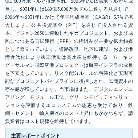
億1,600万米ドルと推定され、2025年の115億米ドルから成
長し、2031年には160億3,000万米ドルに達する見通しで、
2026年〜2031年にかけて年平均成長率（CAGR）5.7%で拡
大します。公共投資基金（PIF）を通じて投入される資
本、ビジョン2030に連動したギガプロジェクト、および成
熟しつつある官民連携（PPP）の枠組みが主要な拡大触媒
として際立っています。道路改良、地下鉄建設、および港
湾近代化により竣工活動は高水準を維持する一方、キン
グ・サルマン国際空港プロジェクトは航空インフラの成長
を下支えしています。リスク配分ルールの明確化と実現可
能なプロジェクトパイプラインに後押しされ、民間資本の
存在感が増しています。当市場はまた、デジタルエンジニ
アリング、モジュール工法、グリーンモビリティソリュー
ションを評価するエコシステムの恩恵を受けており、鉄
鋼・セメント・輸入機器のコスト上昇にもかかわらず、請
負業者はコスト規律を維持しています。
主要レポートポイント