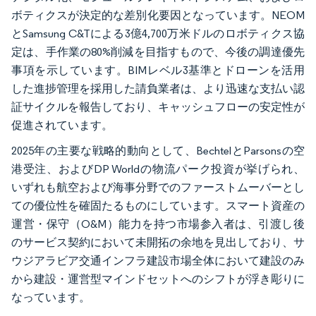
ボティクスが決定的な差別化要因となっています。NEOM
とSamsung C&Tによる3億4,700万米ドルのロボティクス協
定は、手作業の80%削減を目指すもので、今後の調達優先
事項を示しています。BIMレベル3基準とドローンを活用
した進捗管理を採用した請負業者は、より迅速な支払い認
証サイクルを報告しており、キャッシュフローの安定性が
促進されています。
2025年の主要な戦略的動向として、BechtelとParsonsの空
港受注、およびDP Worldの物流パーク投資が挙げられ、
いずれも航空および海事分野でのファーストムーバーとし
ての優位性を確固たるものにしています。スマート資産の
運営・保守（O&M）能力を持つ市場参入者は、引渡し後
のサービス契約において未開拓の余地を見出しており、サ
ウジアラビア交通インフラ建設市場全体において建設のみ
から建設・運営型マインドセットへのシフトが浮き彫りに
なっています。