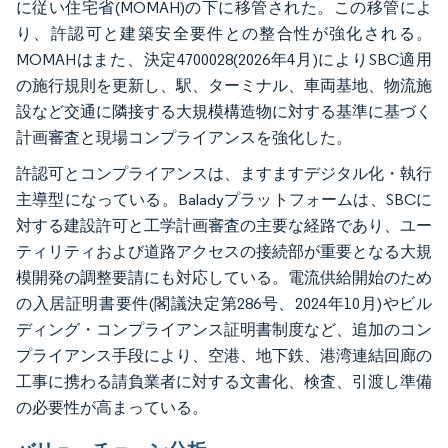
に従い住宅省(MOMAH)の下に移管された。この移管によ
り、許認可と建築安全要件との整合性が強化される。
MOMAHはまた、決定4700028(2026年4月)によりSBC適用
の施行規則を更新し、駅、ターミナル、車両基地、物流施
設など交通に隣接する大規模構造物に対する基準に基づく
計画審査と現場コンプライアンスを強化した。
許認可とコンプライアンスは、ますますデジタル化・執行
主導型になっている。Baladyプラットフォームは、SBCに
対する建設許可と工学計画審査の主要な経路であり、ユー
ティリティおよび道路アクセスの接続部が重要となる大規
模開発の調整要請にも対応している。電流供給開始のため
の入居証明書要件(閣議決定第286号、2024年10月)やビル
ディング・コンプライアンス証明書制度など、追加のコン
プライアンス手段により、空港、地下鉄、港湾連結回廊の
工事に携わる請負業者に対する文書化、検査、引渡し準備
の必要性が高まっている。