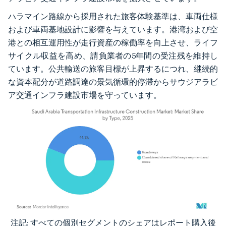
ハラマイン路線から採用された旅客体験基準は、車両仕様
および車両基地設計に影響を与えています。港湾および空
港との相互運用性が走行資産の稼働率を向上させ、ライフ
サイクル収益を高め、請負業者の5年間の受注残を維持し
ています。公共輸送の旅客目標が上昇するにつれ、継続的
な資本配分が道路調達の景気循環的停滞からサウジアラビ
ア交通インフラ建設市場を守っています。
注記: すべての個別セグメントのシェアはレポート購入後
画像 © Mordor Intelligence。再利用にはCC BY 4.0の表示が必要です。