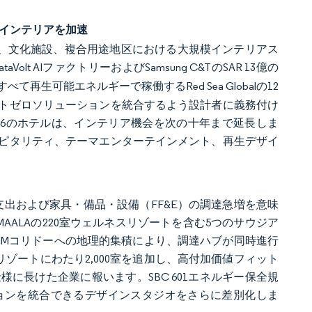
ィインテリアを加速
ゾート、文化施設、複合用途地区における大規模インテリアス
taVolt AIファクトリーおよびSamsung C&TのSAR 13億の
すべて再生可能エネルギーで稼働するRed Sea Globalの12
トゼロソリューションを統合するよう設計者に義務付け
16のホテルは、インテリア機会を次の十年まで延長しま
ピタリティ、テーマエンターテインメント、再生デザイ
億の資本支出および家具・備品・設備（FF&E）の調達急増を意味
AALAの220室ウェルネスリゾートを含む5つのサウジア
OMコリドーへの地理的集積により、調達ハブが同時進行
リゾートにわたり2,000室を追加し、高付加価値フィット
に長けた企業に報います。SBC 601エネルギー保全規
ョンを統合できるデザインスタジオをさらに差別化しま