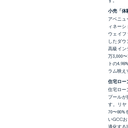
す。
小売「体
アベニュ
ィネーシ
ウェイフ
したダウ
高級イン
万3,0
トの4.
ラム映え
住宅ロー
住宅ローン
プールが
す。リヤ
70〜8
いGCC
適化する