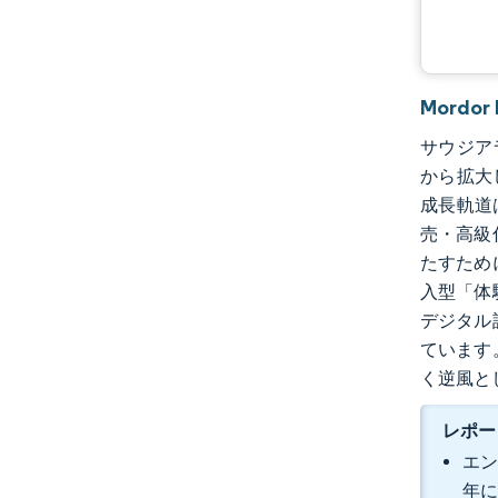
業界の動向
Mord
サウジアラ
から拡大し
成長軌道
売・高級
たすため
入型「体
デジタル
ています
く逆風と
レポー
エン
年に