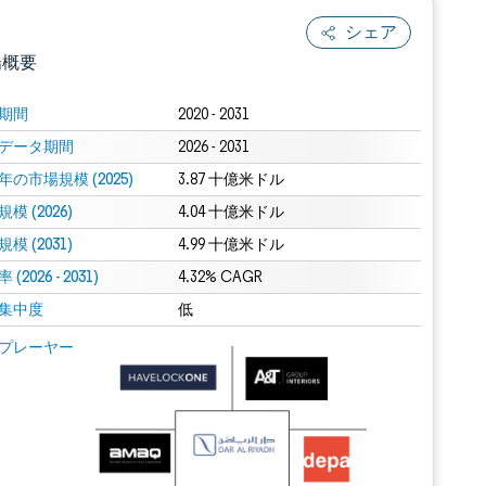
シェア
場概要
期間
2020 - 2031
データ期間
2026 - 2031
年の市場規模 (2025)
3.87 十億米ドル
模 (2026)
4.04 十億米ドル
模 (2031)
4.99 十億米ドル
(2026 - 2031)
.0の表示が必要です。
4.32% CAGR
集中度
低
 Mordor Intelligence。再利用にはCC BY 4.0の表示が必要です。
プレーヤー