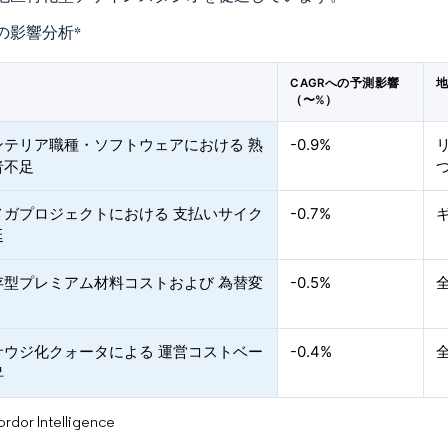
の影響分析
*
CAGRへの予測影響
（〜%）
ンテリア職種・ソフトウェアにおける 熟
-0.9%
者不足
メガプロジェクトにおける 支払いサイク
-0.7%
延
存型プレミアム材料コストおよび 為替変
-0.5%
サウジ化クォータによる 運営コストベー
-0.4%
昇
or Intelligence