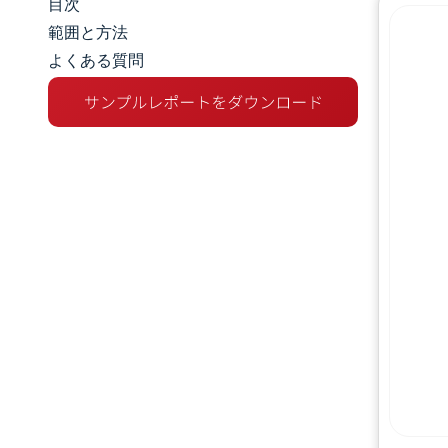
目次
市場規模とシェア
範囲と方法
よくある質問
市場分析
トレンドとインサイト
セグメント分析
地理分析
規制環境
バリューチェーン分析
競争環境
主要プレーヤー
機会と展望