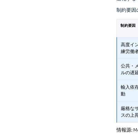
制約要因
制約要因
高度イ
練労働
公共・
ルの遅
輸入依
動
厳格な
スの上
情報源: Mord