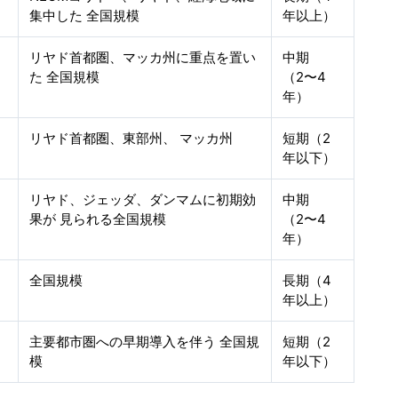
集中した 全国規模
年以上）
リヤド首都圏、マッカ州に重点を置い
中期
た 全国規模
（2〜4
年）
リヤド首都圏、東部州、 マッカ州
短期（2
年以下）
リヤド、ジェッダ、ダンマムに初期効
中期
果が 見られる全国規模
（2〜4
年）
全国規模
長期（4
年以上）
主要都市圏への早期導入を伴う 全国規
短期（2
模
年以下）