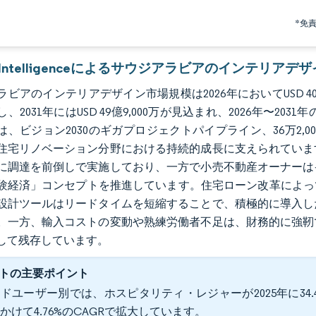
*免
or Intelligenceによるサウジアラビアのインテリア
ビアのインテリアデザイン市場規模は2026年においてUSD 40億4,
、2031年にはUSD 49億9,000万が見込まれ、2026年〜20
は、ビジョン2030のギガプロジェクトパイプライン、36万2
住宅リノベーション分野における持続的成長に支えられていま
に調達を前倒しで実施しており、一方で小売不動産オーナーは
験経済」コンセプトを推進しています。住宅ローン改革によって
設計ツールはリードタイムを短縮することで、積極的に導入し
。一方、輸入コストの変動や熟練労働者不足は、財務的に強靭
して残存しています。
トの主要ポイント
ドユーザー別では、ホスピタリティ・レジャーが2025年に34.4
かけて4.76%のCAGRで拡大しています。