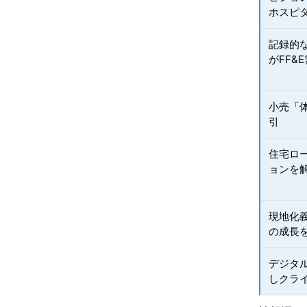
ホスピ
記録的な
がFF&
小売「
引
住宅ロ
ョンを
現地化
の成長
デジタル
しクラ