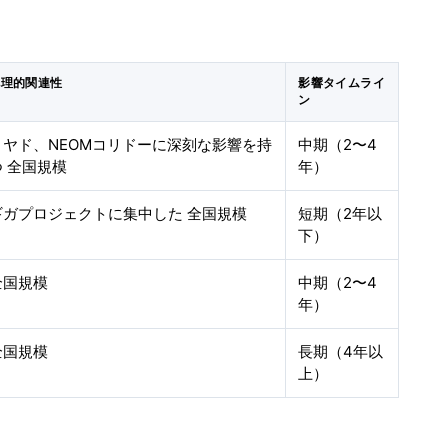
地理的関連性
影響タイムライ
ン
リヤド、NEOMコリドーに深刻な影響を持
中期（2〜4
つ 全国規模
年）
ギガプロジェクトに集中した 全国規模
短期（2年以
下）
全国規模
中期（2〜4
年）
全国規模
長期（4年以
上）