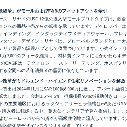
験経済」がモールおよびF&Bのフィットアウトを牽引
ーズ・リヤドのUSD 12億の没入型モールプロトタイプは、
ョンへの商品小売からの転換を示しています。デベロッパーは
ァインディング、インタラクティブメディアウォール、フレキシ
ンタウン・デザイン・リヤドは、グローバルブランドとローカ
テリア製品の調達ハブとして位置づけています。小売インテリア
00〜1万9,000のフィーを維持し、材料費インフレにもかかわ
98%のCAGRは、テクノロジー、ストーリーテリング、ホスピ
する空間への若年消費者の需要に依存しています。
ン改革がミドルエンド・ハイエンド住宅リノベーションを解放
貸出は2024年11月にSAR 100億6,000万に達し、アパー
拡大しました。金利3.5〜4.5%、担保掛目90%の補助付きロー
ドの主要地区におけるラグジュアリービラ価格はm²あたりSAR
0%を購入者に転嫁する中、寛大なインテリア予算を提供します
およびヨーロッパからの資本が高級住宅地に流入しています。
地区特化型デザインスタジオを促進しています。