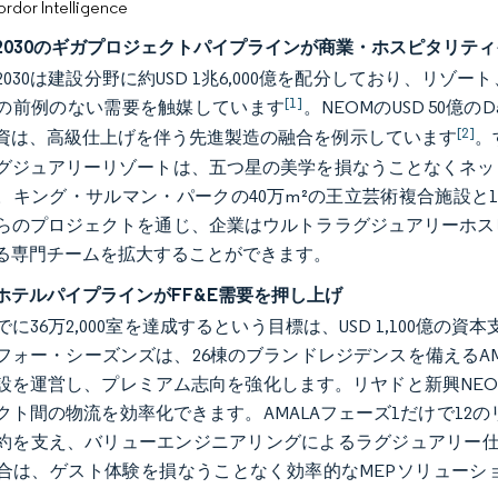
or Intelligence
2030のギガプロジェクトパイプラインが商業・ホスピタリテ
2030は建設分野に約USD 1兆6,000億を配分しており、リ
[1]
の前例のない需要を触媒しています
。NEOMのUSD 50億のDa
[2]
資は、高級仕上げを伴う先進製造の融合を例示しています
。
グジュアリーリゾートは、五つ星の美学を損なうことなくネッ
。キング・サルマン・パークの40万m²の王立芸術複合施設と
らのプロジェクトを通じ、企業はウルトララグジュアリーホス
る専門チームを拡大することができます。
ホテルパイプラインがFF&E需要を押し上げ
までに36万2,000室を達成するという目標は、USD 1,100
フォー・シーズンズは、26棟のブランドレジデンスを備えるAM
設を運営し、プレミアム志向を強化します。リヤドと新興NE
クト間の物流を効率化できます。AMALAフェーズ1だけで12の
約を支え、バリューエンジニアリングによるラグジュアリー仕様
合は、ゲスト体験を損なうことなく効率的なMEPソリューシ