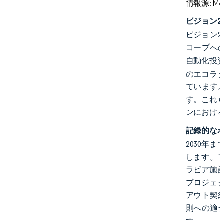
情報源: Mord
ビジョン
ビジョン
コープへ
自動化投
のエコラ
ています
す。これ
ンにおけ
記録的な
2030年
します。
ラビア施
プロジェ
アウト契
則への適