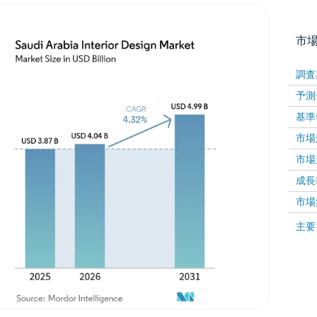
市
調査
予測
基準
市場規
市場規
成長率 
画像 © Mordor Intelligence。再利用にはCC BY 4
市場
画像 ©
主要