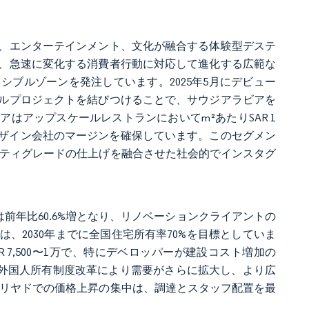
飲食、エンターテインメント、文化が融合する体験型デステ
、急速に変化する消費者行動に対応して進化する広範な
ブルゾーンを発注しています。2025年5月にデビュー
ルプロジェクトを結びつけることで、サウジアラビアを
はアップスケールレストランにおいてm²あたりSAR 1
らずデザイン会社のマージンを確保しています。このセグメン
タリティグレードの仕上げを融合させた社会的でインスタグ
ト融資は前年比60.6%増となり、リノベーションクライアントの
ンは、2030年までに全国住宅所有率70%を目標としていま
 7,500〜1万で、特にデベロッパーが建設コスト増加の
。外国人所有制度改革により需要がさらに拡大し、より広
北リヤドでの価格上昇の集中は、調達とスタッフ配置を最