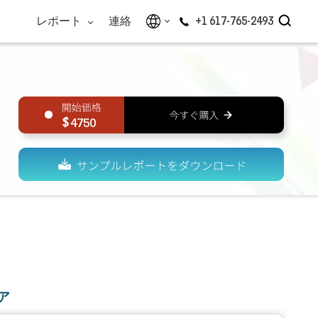
レポート
連絡
+1 617-765-2493
4750
ア