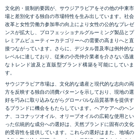
文化的・規制的要因が、サウジアラビアをその他の中東市
場と差別化する独自の市場特性を生み出しています。社会
改革と女性労働力参加率の向上により女性の公的なプレゼ
ンスが拡大し、プロフェッショナルグルーミング製品とプ
レミアムビューティーカテゴリーへの需要の高まりへと直
接つながっています。さらに、デジタル普及率は例外的な
レベルに達しており、従来の小売仲介業者を介さない迅速
なトレンド波及と直販型ブランド構築を可能にしていま
す。
サウジアラビア市場は、文化的な遺産と現代的な志向の両
方を反映する独自の消費パターンを示しており、現地の選
好を巧みに取り込みながらグローバルな品質基準を提供す
るブランドに機会をもたらしています。ヘアケアへのヘン
ナ、ココナッツオイル、オリーブオイルの広範な使用とい
った伝統的な成分への選好は、天然ブランドに固有の文化
的受容性を提供しています。これらの選好はまた、地域の