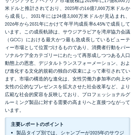
サウジアラビアヘアケア市場規模は2026年に17億8,000万
米ドルと推計されており、2025年の16億7,000万米ドルか
ら成長し、2031年には24億3,000万米ドルが見込まれ、
2026年から2031年にかけて年平均成長率6.45%で成長して
います。この成長軌跡は、サウジアラビアを湾岸協力会議
（GCC）における最大かつ最も急成長しているビューテ
ィー市場として位置づけるものであり、消費者行動をパー
ソナルケア全カテゴリーにわたって再形成しつつある人口
動態上の恩恵、デジタルトランスフォーメーション、およ
び進化する文化的規範の独自の収束によって牽引されてい
ます。市場の構造的な進化は、女性労働力参加率の向上や
女性の公的なプレゼンスを拡大させた社会改革など、より
広範な社会的変容を反映しており、プロフェッショナルグ
ルーミング製品に対する需要の高まりへと直接つながって
います。
主要レポートのポイント
製品タイプ別では、シャンプーが2025年のサウジ