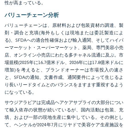
性が高まっている。
バリューチェーン分析
バリューチェーンは、原材料および包装資材の調達、製
剤・調合と充填(海外もしくは現地または委託製造によ
る)、SFDAへの適合性確保および輸入通関、そしてハイパ
ーマーケット・スーパーマーケット、薬局、専門美容小売
店、オンライン小売店にわたる多チャネル流通に及ぶ。市
場規模(2025年に16.7億米ドル、2026年には17.8億米ドルに
増加)を考えると、ブランドオーナーは市場投入の速さ
と、SFDAの通知、文書作成、通関要件によって生じるよ
り長いリードタイムとのバランスをますます重視するよう
になっている。
サウジアラビアは完成品ヘアケアサプライの大部分につい
て輸入依存の状態が続いているが、国内活動は包装、充
填、および一部の現地生産に集中している。その例とし
て、ヘンケルが2024年7月にリヤドで美容ケア生産施設を