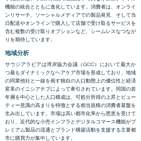
機能の統合とともに進化しています。消費者は、オンライ
ンリサーチ、ソーシャルメディアでの製品発見、そして当
日配送やオンラインで購入して店舗で受け取るサービスを
含む複数の受け取りオプションなど、シームレスなつなが
りを期待しています。
地域分析
サウジアラビアは湾岸協力会議（GCC）において最大か
つ最もダイナミックなヘアケア市場を形成しており、地域
の同業他社と一線を画す独自の人口動態上の優位性と経済
変革のイニシアチブによって牽引されています。同国の若
年層を中心とした人口構成は、可処分所得の上昇とビュー
ティー意識の高まりを特徴とする相当規模の消費者基盤を
生み出しています。市場は高い都市化率から恩恵を受けて
おり、近代的な小売インフラとデジタルコマース機能がプ
レミアム製品の流通とブランド構築活動を支援する主要都
市に購買力が集中しています。