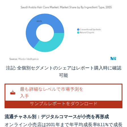
注記: 全個別セグメントのシェアはレポート購入時に確認
画像 © Mordor Intelligence。再利用にはCC BY 4.0の表示が必要です。
可能
流通チャネル別：デジタルコマースが小売を再形成
オンライン小売店は2031年まで年平均成長率8.11%で成長