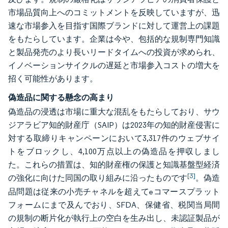
市場品質向上へのコミットメントを反映していますが、迅
速な市場参入を目指す国際ブランドに対して運営上の課題
をもたらしています。企業は今や、包括的な規制専門知識
と製品発売のより長いリードタイムへの投資が求められ、
イノベーションサイクルの遅延と市場参入コストの増大を
招く可能性があります。
偽造品に関する懸念の高まり
偽造品の浸透は市場に重大な混乱をもたらしており、サウ
ジアラビア知的財産庁（SAIP）は2023年の知的財産侵害に
対する取締りキャンペーンにおいて3,317件のウェブサイ
トをブロックし、4,100万点以上の偽造品を押収しまし
た。これらの措置は、知的財産権の保護と知識基盤型経済
[3]
の強化に向けた同国の取り組みに沿ったものです
。偽造
品問題は従来の小売チャネルを超えてeコマースプラット
フォームにまで及んでおり、SFDA、保健省、税関当局間
の規制の断片化が執行上の空白を生み出し、未認証製品が