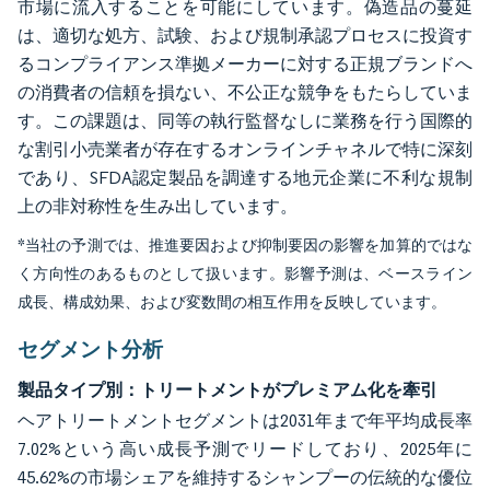
市場に流入することを可能にしています。偽造品の蔓延
は、適切な処方、試験、および規制承認プロセスに投資す
るコンプライアンス準拠メーカーに対する正規ブランドへ
の消費者の信頼を損ない、不公正な競争をもたらしていま
す。この課題は、同等の執行監督なしに業務を行う国際的
な割引小売業者が存在するオンラインチャネルで特に深刻
であり、SFDA認定製品を調達する地元企業に不利な規制
上の非対称性を生み出しています。
*当社の予測では、推進要因および抑制要因の影響を加算的ではな
く方向性のあるものとして扱います。影響予測は、ベースライン
成長、構成効果、および変数間の相互作用を反映しています。
セグメント分析
製品タイプ別：トリートメントがプレミアム化を牽引
ヘアトリートメントセグメントは2031年まで年平均成長率
7.02%という高い成長予測でリードしており、2025年に
45.62%の市場シェアを維持するシャンプーの伝統的な優位