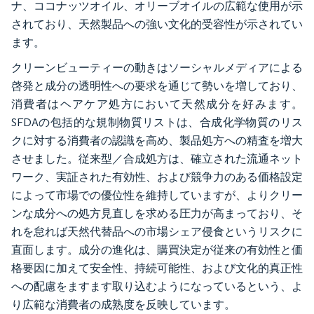
ナ、ココナッツオイル、オリーブオイルの広範な使用が示
されており、天然製品への強い文化的受容性が示されてい
ます。
クリーンビューティーの動きはソーシャルメディアによる
啓発と成分の透明性への要求を通じて勢いを増しており、
消費者はヘアケア処方において天然成分を好みます。
SFDAの包括的な規制物質リストは、合成化学物質のリス
クに対する消費者の認識を高め、製品処方への精査を増大
させました。従来型／合成処方は、確立された流通ネット
ワーク、実証された有効性、および競争力のある価格設定
によって市場での優位性を維持していますが、よりクリー
ンな成分への処方見直しを求める圧力が高まっており、そ
れを怠れば天然代替品への市場シェア侵食というリスクに
直面します。成分の進化は、購買決定が従来の有効性と価
格要因に加えて安全性、持続可能性、および文化的真正性
への配慮をますます取り込むようになっているという、よ
り広範な消費者の成熟度を反映しています。