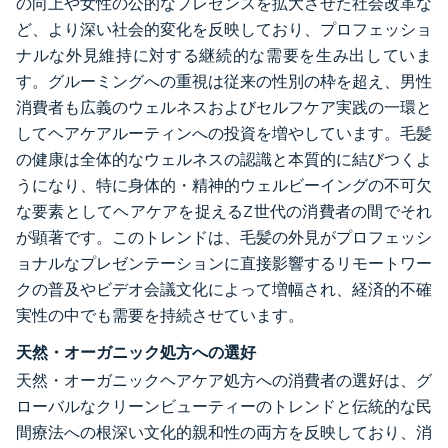
の向上や女性の公的なプレゼンスを拡大させた社会改革な
ど、より深い社会的変化を反映しており、プロフェッショ
ナルな外見維持に対する継続的な需要を生み出していま
す。グルーミングへの重視は従来の性別の枠を超え、男性
消費者も広義のウェルネスおよびセルフケア実践の一環と
してヘアケアルーティンへの投資を増やしています。毛髪
の健康は全体的なウェルネスの認識と本質的に結びつくよ
うになり、特に身体的・精神的ウェルビーイングの不可欠
な要素としてヘアケアを捉えるZ世代の消費者の間でそれ
が顕著です。このトレンドは、毛髪の外見がプロフェッシ
ョナルなプレゼンテーションに直接影響するリモートワー
クの普及やビデオ会議文化によって増幅され、経済的不確
実性の中でも需要を持続させています。
天然・オーガニック処方への選好
天然・オーガニックヘアケア処方への消費者の選好は、グ
ローバルなクリーンビューティーのトレンドと伝統的な民
間療法への根深い文化的親和性の両方を反映しており、消