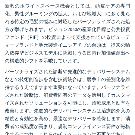
新興のホワイトスペース機会としては、頭皮ケアの専門
化、男性グルーミングの拡大、および地域人口に多く見ら
れる特定の毛髪の悩みに対応したパーソナライズされた処
方が挙げられます。ビジョン2030の産業化目標と公共投資
ファンド（PIF）の投資によって支援されているビューテ
ィーブランドと地元製造イニシアチブの台頭は、従来の輸
入依存型ビジネスモデルに挑戦しうる国内付加価値創出へ
の構造的シフトを示唆しています。
パーソナライズされた診断や先進的なデリバリーシステム
などの技術的進歩を含む技術統合は、競争上の差別化を維
持するうえでますます重要になっています。パーソナライ
ズされた診断は、消費者固有のデータを活用してカスタマ
イズされたソリューションを可能にし、治療成果と効率を
改善します。先進的なデリバリーシステムは治療的介入の
精度と有効性を高め、最適なデリバリーを確保します。消
費者の成熟度が高まり、規制コンプライアンス要件が厳格
化するにつれ、これらのイノベーションは不可欠であり、