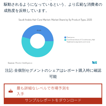
駆動されるようになっているという、より広範な消費者の
成熟度を反映しています。
注記: 全個別セグメントのシェアはレポート購入時に確認
画像 © Mordor Intelligence。再利用にはCC BY 4.0の表示が必要です。
可能