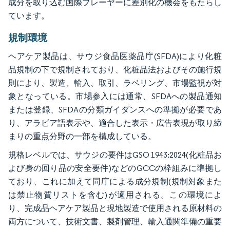
成分を取り込む国際プレーヤーに差別化の機会をもたらし
ています。
規制環境
ヘアケア製品は、サウジ食品医薬品庁(SFDA)により化粧
品規制の下で規制されており、化粧品法およびその施行規
則により、製造、輸入、取引、ラベリング、市場監視が対
象となっている。市場参入には通常、SFDAへの製品通知
または登録、SFDAの分類ガイダンスへの準拠が必要であ
り、アラビア語表示や、適合した表示・広告表現が取り締
まりの重点分野の一部を構成している。
規格レベルでは、サウジの要件はGSO 1943:2024(化粧品お
よび身の回り品の安全要件)などのGCCの枠組みに準拠し
ており、これに加えて同庁による成分規制(規制対象また
は禁止物質リストを含む)が適用される。この環境によ
り、完成品ヘアケア製品と現地製造で使用される原材料の
両方について、技術文書、製剤管理、輸入通関準備の重要