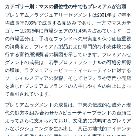
カテゴリー別：マスの優位性の中でもプレミアムが台頭
プレミアム／ラグジュアリーセグメントは2031年まで年平
均成長率7.83%で成長する見込みであり、一方でマスカテ
ゴリーは2025年に市場シェアの71.45%を占めています。こ
の市場区分は、手頃なブランドへの忠実度を保つ価値重視
の消費者と、プレミアム製品および専門的な小売体験に移
行する富裕層消費者の構図を示しています。プレミアムセ
グメントの成長は、若手プロフェッショナルの可処分所得
の増加、ラグジュアリービューティールーティンに対する
ソーシャルメディアの影響、そしてセフォラや専門小売店
を通じたプレミアムブランドの入手しやすさの向上によっ
て牽引されています。
プレミアムセグメントの成長は、中東の伝統的な成分と現
代の処方を組み合わせたAビューティーブランドの台頭に
よってさらに支えられており、文化的に共鳴するプレミア
ムなポジショニングを生み出し、真正の地域的アイデンテ