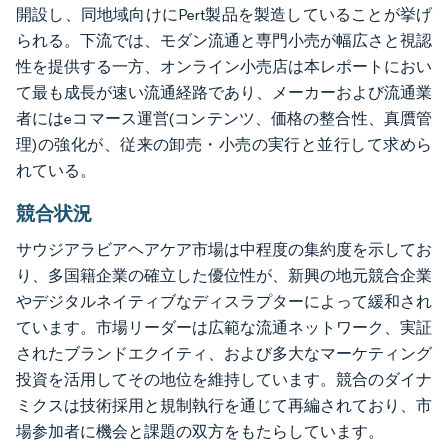
開設し、同地域向けにPert製品を製造していることが挙げ
られる。下流では、モダン流通と専門小売が幅広さと視認
性を提供する一方、オンライン小売店は本レポートにおい
て最も成長が速い流通経路であり、メーカーおよび流通業
者にはeコマース運営(コンテンツ、価格の整合性、真贋管
理)の強化が、従来の卸売・小売の実行と並行して求めら
れている。
競合状況
サウジアラビアヘアケア市場は中程度の集約度を示してお
り、多国籍企業の確立した優位性が、新興の地元競合企業
やデジタルネイティブなディスラプターによって緩和され
ています。市場リーダーは広範な流通ネットワーク、実証
されたブランドエクイティ、および多大なマーケティング
投資を活用してその地位を維持しています。競合のダイナ
ミクスは技術採用と規制執行を通じて再編されており、市
場参加者に機会と課題の双方をもたらしています。