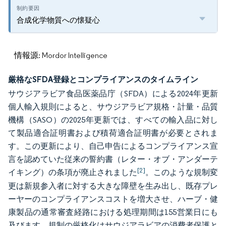
合成化学物質への懐疑心
情報源: Mordor Intelligence
厳格なSFDA登録とコンプライアンスのタイムライン
サウジアラビア食品医薬品庁（SFDA）による2024年更新
個人輸入規則によると、サウジアラビア規格・計量・品質
機構（SASO）の2025年更新では、すべての輸入品に対し
て製品適合証明書および積荷適合証明書が必要とされま
す。この更新により、自己申告によるコンプライアンス宣
言を認めていた従来の誓約書（レター・オブ・アンダーテ
[2]
イキング）の条項が廃止されました
。このような規制変
更は新規参入者に対する大きな障壁を生み出し、既存プレ
ーヤーのコンプライアンスコストを増大させ、ハーブ・健
康製品の通常審査経路における処理期間は155営業日にも
及びます。規制の厳格化はサウジアラビアの消費者保護と