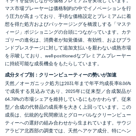
ィティを提供しながら価格プレミアムを実現しています。
マス市場プレーヤーは価格制約の中でイノベーションを行
う圧力が高まっており、手頃な価格設定とプレミアムに着
想を得た処方およびパッケージングを橋渡しする「マステ
ィージ」ポジショニングの台頭につながっています。カテ
ゴリーの進化は、消費者が知覚価値、有効性、およびブラ
ンドプレステージに対して追加支払いを厭わない成熟市場
を示唆しており、well-positionedなプレミアムプレーヤー
に持続可能な成長機会をもたらしています。
成分タイプ別：クリーンビューティーの勢いが加速
天然／オーガニック処方は2031年まで年平均成長率8.06%
で成長する見込みであり、2025年に従来型／合成製品が
64.78%の市場シェアを維持しているにもかかわらず、従来
型／合成の代替品の成長率を大きく上回っています。この
成長は、伝統的な民間療法とグローバルなクリーンビュー
ティーへの選好の組み合わせから生まれています。サウジ
アラビア北西部の調査では、天然ヘアケア成分、特にヘン