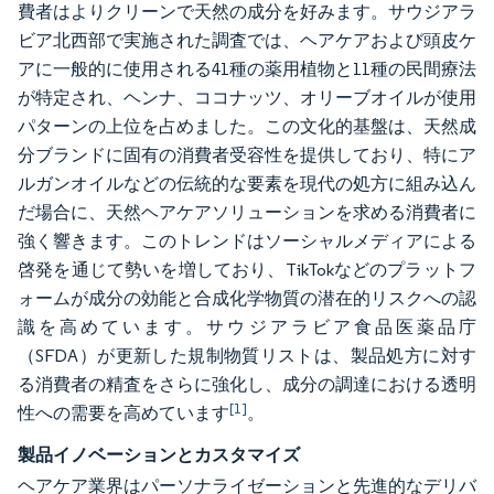
費者はよりクリーンで天然の成分を好みます。サウジアラ
ビア北西部で実施された調査では、ヘアケアおよび頭皮ケ
アに一般的に使用される41種の薬用植物と11種の民間療法
が特定され、ヘンナ、ココナッツ、オリーブオイルが使用
パターンの上位を占めました。この文化的基盤は、天然成
分ブランドに固有の消費者受容性を提供しており、特にア
ルガンオイルなどの伝統的な要素を現代の処方に組み込ん
だ場合に、天然ヘアケアソリューションを求める消費者に
強く響きます。このトレンドはソーシャルメディアによる
啓発を通じて勢いを増しており、TikTokなどのプラットフ
ォームが成分の効能と合成化学物質の潜在的リスクへの認
識を高めています。サウジアラビア食品医薬品庁
（SFDA）が更新した規制物質リストは、製品処方に対す
る消費者の精査をさらに強化し、成分の調達における透明
[1]
性への需要を高めています
。
製品イノベーションとカスタマイズ
ヘアケア業界はパーソナライゼーションと先進的なデリバ