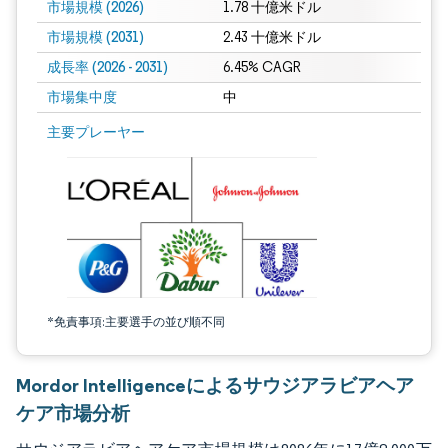
市場規模 (2026)
1.78 十億米ドル
市場規模 (2031)
2.43 十億米ドル
成長率 (2026 - 2031)
6.45% CAGR
市場集中度
中
画像 © Mordor Intelligence。再利用にはCC BY 4.0の表示が必要です。
主要プレーヤー
*免責事項:主要選手の並び順不同
Mordor Intelligenceによるサウジアラビアヘア
ケア市場分析