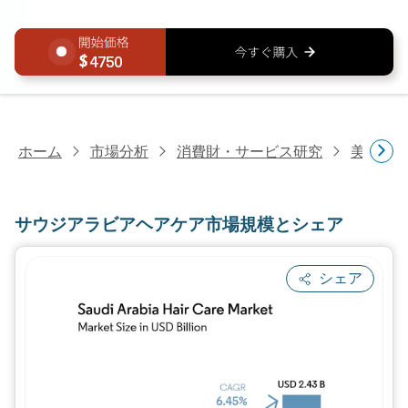
4750
ホーム
市場分析
消費財・サービス研究
美容・
サウジアラビアヘアケア市場規模とシェア
シェア