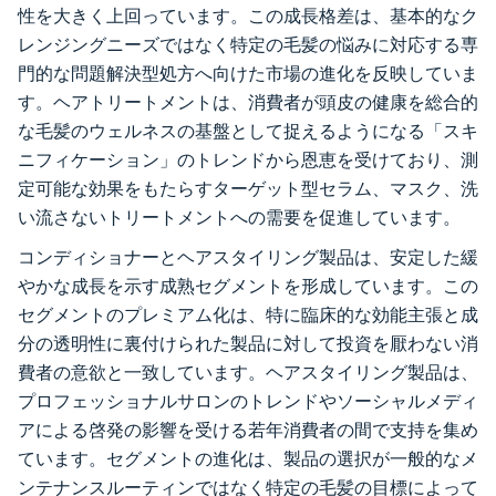
性を大きく上回っています。この成長格差は、基本的なク
レンジングニーズではなく特定の毛髪の悩みに対応する専
門的な問題解決型処方へ向けた市場の進化を反映していま
す。ヘアトリートメントは、消費者が頭皮の健康を総合的
な毛髪のウェルネスの基盤として捉えるようになる「スキ
ニフィケーション」のトレンドから恩恵を受けており、測
定可能な効果をもたらすターゲット型セラム、マスク、洗
い流さないトリートメントへの需要を促進しています。
コンディショナーとヘアスタイリング製品は、安定した緩
やかな成長を示す成熟セグメントを形成しています。この
セグメントのプレミアム化は、特に臨床的な効能主張と成
分の透明性に裏付けられた製品に対して投資を厭わない消
費者の意欲と一致しています。ヘアスタイリング製品は、
プロフェッショナルサロンのトレンドやソーシャルメディ
アによる啓発の影響を受ける若年消費者の間で支持を集め
ています。セグメントの進化は、製品の選択が一般的なメ
ンテナンスルーティンではなく特定の毛髪の目標によって