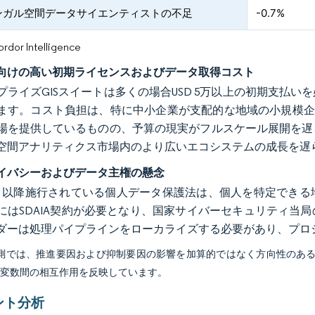
ンガル空間データサイエンティストの不足
-0.7%
or Intelligence
向けの高い初期ライセンスおよびデータ取得コスト
プライズGISスイートは多くの場合USD 5万以上の初期支払
ます。コスト負担は、特に中小企業が支配的な地域の小規模企業
場を提供しているものの、予算の現実がフルスケール展開を遅
空間アナリティクス市場内のより広いエコシステムの成長を遅
イバシーおよびデータ主権の懸念
年9月以降施行されている個人データ保護法は、個人を特定でき
にはSDAIA契約が必要となり、国家サイバーセキュリティ当
ダーは処理パイプラインをローカライズする必要があり、プロ
予測では、推進要因および抑制要因の影響を加算的ではなく方向性のあ
び変数間の相互作用を反映しています。
ント分析