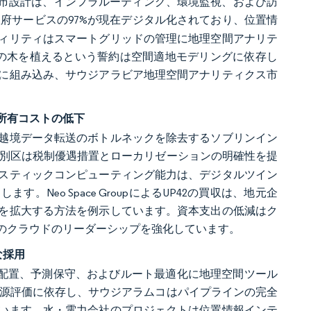
都市設計は、インフラルーティング、環境監視、および訪
府サービスの97%が現在デジタル化されており、位置情
ィリティはスマートグリッドの管理に地理空間アナリテ
億本の木を植えるという誓約は空間適地モデリングに依存し
に組み込み、サウジアラビア地理空間アナリティクス市
所有コストの低下
し、越境データ転送のボトルネックを除去するソブリンイン
特別区は税制優遇措置とローカリゼーションの明確性を提
スティックコンピューティング能力は、デジタルツイン
Neo Space GroupによるUP42の買収は、地元企
を拡大する方法を例示しています。資本支出の低減はク
のクラウドのリーダーシップを強化しています。
な採用
、資産配置、予測保守、およびルート最適化に地理空間ツール
間資源評価に依存し、サウジアラムコはパイプラインの完全
います。水・電力会社のプロジェクトは位置情報インテ