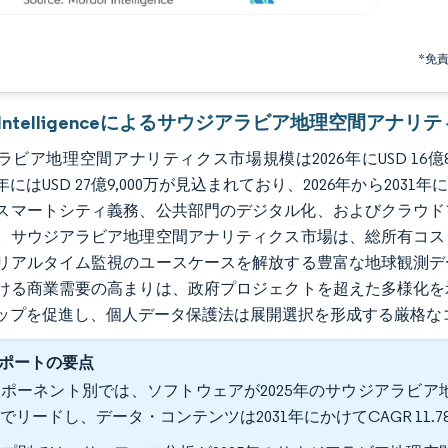
*免
or Intelligenceによるサウジアラビア地理空間アナ
ビア地理空間アナリティクス市場規模は2026年にUSD 16億8,00
1年にはUSD 27億9,000万が見込まれており、2026年から203
0のスマートシティ義務、公共部門のデジタル化、およびクラウ
。サウジアラビア地理空間アナリティクス市場は、総所有コス
リアルタイム監視のユースケースを解放する豊富な地球観測デ
ける商業需要の高まりは、政府プロジェクトを超えた多様化を
ップを促進し、個人データ保護法は展開選択を形成する厳格な
ポートの要点
ポーネント別では、ソフトウェアが2025年のサウジアラビア地
でリードし、データ・コンテンツは2031年にかけてCAGR 11