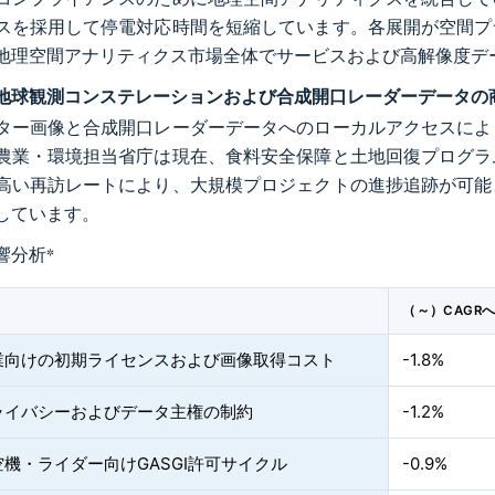
スを採用して停電対応時間を短縮しています。各展開が空間プ
地理空間アナリティクス市場全体でサービスおよび高解像度デ
地球観測コンステレーションおよび合成開口レーダーデータの
ター画像と合成開口レーダーデータへのローカルアクセスによ
農業・環境担当省庁は現在、食料安全保障と土地回復プログラ
高い再訪レートにより、大規模プロジェクトの進捗追跡が可能
しています。
響分析
*
（～）CAGR
業向けの初期ライセンスおよび画像取得コスト
-1.8%
ライバシーおよびデータ主権の制約
-1.2%
機・ライダー向けGASGI許可サイクル
-0.9%