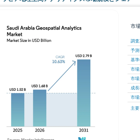
市
調査
予測
基準
市場規
市場規
成長率 
画像 © Mordor Intelligence。再利用にはCC BY 4
市場
画像 ©
主要