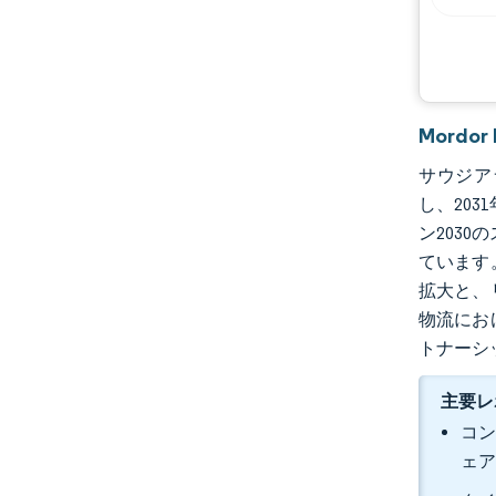
Mord
サウジアラ
し、203
ン203
ています
拡大と、
物流にお
トナーシ
主要レ
コン
ェア