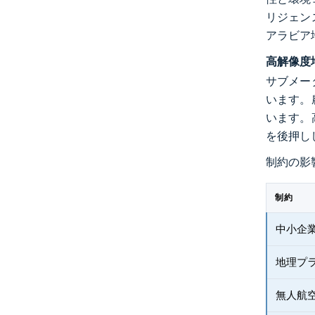
リジェン
アラビア
高解像度
サブメー
います。
います。
を後押し
制約の影
制約
中小企
地理プ
無人航空