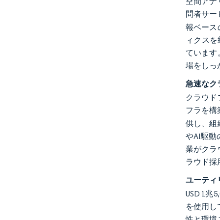
空間アナ
問者サー
報ベース
ィクスを
ています
場をしっ
急速なク
クラウド
フラを構
供し、組
やAI駆動
業がクラ
ラウド採
ユーティ
USD 
を使用し
性と環境