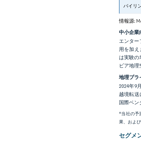
バイリ
情報源: Mord
中小企業
エンター
用を加え
は実験の
ビア地理
地理プラ
2024
越境転送
国際ベン
*当社の
果、およ
セグメ