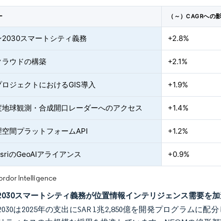
ー
（～）CAGRへの
2030スマートシティ義務
+2.8%
クラウドの構築
+2.1%
ロジェクトにおけるGIS導入
+1.9%
度地球観測・合成開口レーダーへのアクセス
+1.4%
空間プラットフォームAPI
+1.2%
sriのGeoAIアライアンス
+0.9%
or Intelligence
2030スマートシティ義務が位置情報インテリジェンス需要を加
030は2025年の支出にSAR 1兆2,850億を開発プログラ