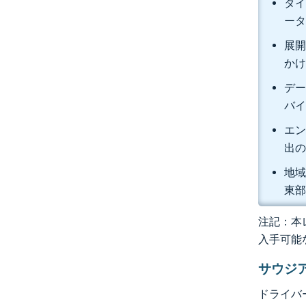
タイ
ータ
展開
かけ
デー
バイ
エン
出の
地域
東部
注記：本レ
入手可能
サウジ
ドライバ