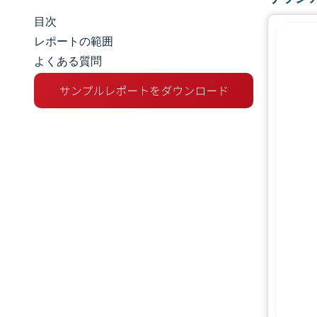
目次
市場規模とシェア
レポートの範囲
よくある質問
市場分析
トレンドとインサイト
セグメント分析
地理分析
競争環境
主要プレーヤー
業界の動向