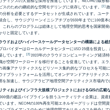
リティクスの大規模な採用を推進しています。NEOMの線形
[2]
ビスのための継続的な空間モデリングに依存しています。
政
の分析を必要とするデータセットが生成されています。ユーテ
統合し、サウジグリーンイニシアチブが2030年までに100
。これらのプログラムは総体として地理空間的思考を国家開発
かりと固定しています。
ラウドおよびハイパースケールデータセンターの構築による総
プロバイダーはローカルデータセンターにUSD 25億を投資
[3]
築しています。
2023年のクラウドコンピューティング経済
織が空間ワークロードを移行することを促進しています。エラ
の画像アナリティクスなどリソース集約的なプロセスを可能にします。
ウドプラットフォームを活用してオンデマンドアナリティクス
用を加速し、サウジアラビア地理空間アナリティクス市場内で
リティおよびインフラ大規模プロジェクトにおけるGISの広範
1兆5,000億の建設パイプラインを担うユーティリティ企業は
ています。NEOMの100%再生可能エネルギーグリッドは空
コンプライアンスのために地理空間アナリティクスを統合して