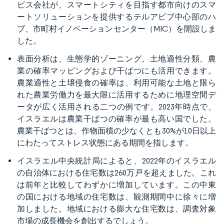
ビス会社が、スマートシティを目指す都市向けのスマ
ートソリューションを提供するテルアビブ中心部のハ
ブ、市町村イノベーションセンター（MIC）を開設しま
した。
表面分析は、生態学的ゾーニング、土地適性分類、農
業の確率マッピングおよび干ばつにも活用できます。
農業適性と土壌侵食の確率は、利用可能な土地と限ら
れた農業労働力を最大限に活用するために地理空間デ
ータが広く活用される二つの例です。2023年時点で、
イスラエルは農業干ばつの確率が最も高い国でした。
農業干ばつとは、作物面積の少なくとも30%が10日以上
にわたってストレス状態にある期間を指します。
イスラエル中央統計局によると、2022年のイスラエル
の自治体における住宅数は260万戸を超えました。これ
は前年と比較してわずかに増加しています。この中東
の国における地域の住宅数は、観測期間中に徐々に増
加しました。地域における膨大な住宅数は、調査対象
市場の成長機会を創出するでしょう。