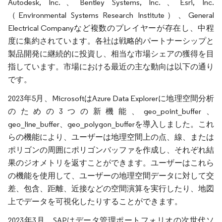
Autodesk, Inc.、Bentley Systems, Inc.、Esri, Inc.
（Environmental Systems Research Institute）、General
Electrical Companyなど複数のプレイヤーが存在し、中程
度に集約されています。各社は戦略的パートナーシップと
製品開発に継続的に投資し、相当な市場シェアの獲得を目
指しています。市場における最近の主な動向は以下の通り
です。
2023年5月、MicrosoftはAzure Data Explorerに地理空間分析
のための3つの新機能、geo_point_buffer、
geo_line_buffer、geo_polygon_bufferを導入しました。これ
らの機能により、ユーザーは地理空間上の点、線、または
ポリゴンの周囲にポリゴンバッファを作成し、それぞれ結
果のジオメトリを返すことができます。ユーザーはこれら
の機能を使用して、ユーザーの地理空間データに対して交
差、包含、距離、近接などの空間演算を実行したり、地図
上でデータを可視化したりすることができます。
2023年3月、SAPはデータ管理ポートフォリオの次世代ソ