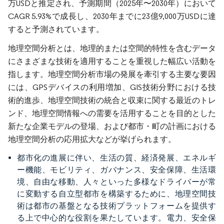
万USDと推定され、予測期間（2025年〜2030年）において
CAGR 5.93%で成長し、2030年までに23億9,000万USDに達
すると予測されています。
地理空間分析とは、地理的または空間的特性を含むデータ
にさまざまな技術を適用することを重視した幅広い活動を
指します。地理空間分析市場の発展を牽引する主要な要因
には、GPSデバイスの利用増加、GIS技術分野における技
術的進歩、地理空間技術の統合と収束に関する最近のトレ
ンド、地理空間情報への需要を活用することを目的とした
新たな企業モデルの登場、および都市・町の計画における
地理空間分析の応用拡大などが挙げられます。
都市化の進展に伴い、生活の質、経済発展、エネルギ
ー機能、モビリティ、ガバナンス、安全保障、生活環
境、自由な移動、人々といった多様なドライバーが常
に変動する自立型都市を構築するために、地理空間技
術は都市の基盤となる技術プラットフォームを提供す
る上で中心的な役割を果たしています。電力、安全保