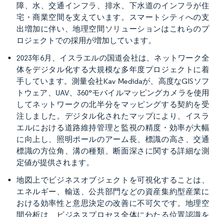
障、水、交通インフラ、排水、下水道のインフラが住
宅・商業空間を支えています。スマートシティへの支
出増加に伴い、地理空間ソリューションはこれらのプ
ロジェクトでの採用が増加しています。
2023年6月、イスラエルの国道会社は、ネットワーク全
体をデジタル化する大規模な多年度プロジェクトに着
手しています。測量会社Kav Medidaが、高度なGISソフ
トウェア、UAV、360°モバイルマッピングカメラを使用
してネットワークの北半分をマッピングする契約を受
注しました。デジタル化されたマップにより、イスラ
エルにおける道路維持管理と監視の精度・効率が大幅
に向上し、照明ポールのアーム長、標識の高さ、交通
標識の方位角、溝の種類、断面深さに関する詳細な測
定値が提供されます。
地図上でビジネスオブジェクトを可視化することは、
エネルギー、輸送、公共部門などの資産集約型産業に
おける効率性と意思決定の改善に不可欠です。地理空
間分析は、ビジネスプロセス全体にわたる位置認識を