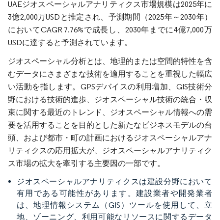
UAEジオスペーシャルアナリティクス市場規模は2025年に
3億2,000万USDと推定され、予測期間（2025年～2030年）
においてCAGR 7.76%で成長し、2030年までに4億7,000万
USDに達すると予測されています。
ジオスペーシャル分析とは、地理的または空間的特性を含
むデータにさまざまな技術を適用することを重視した幅広
い活動を指します。GPSデバイスの利用増加、GIS技術分
野における技術的進歩、ジオスペーシャル技術の統合・収
束に関する最近のトレンド、ジオスペーシャル情報への需
要を活用することを目的とした新たなビジネスモデルの台
頭、および都市・町の計画におけるジオスペーシャルアナ
リティクスの応用拡大が、ジオスペーシャルアナリティク
ス市場の拡大を牽引する主要因の一部です。
ジオスペーシャルアナリティクスは建設分野において
有用である可能性があります。建設業者や開発業者
は、地理情報システム（GIS）ツールを使用して、立
地、ゾーニング、利用可能なリソースに関するデータ