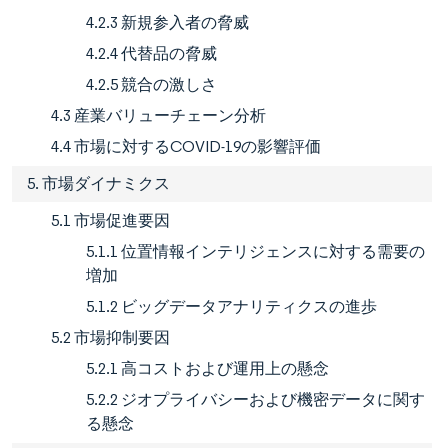
4.2.3 新規参入者の脅威
4.2.4 代替品の脅威
4.2.5 競合の激しさ
4.3 産業バリューチェーン分析
4.4 市場に対するCOVID-19の影響評価
5. 市場ダイナミクス
5.1 市場促進要因
5.1.1 位置情報インテリジェンスに対する需要の
増加
5.1.2 ビッグデータアナリティクスの進歩
5.2 市場抑制要因
5.2.1 高コストおよび運用上の懸念
5.2.2 ジオプライバシーおよび機密データに関す
る懸念