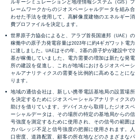
ルギーシミュレーションと地理情報システム（GIS）フ
レームワークからのジオスペーシャルデータを組み合
わせた手法を使用して、高解像度建物のエネルギー消
費プロファイルを決定します。
世界原子力協会によると、アラブ首長国連邦（UAE）の
稼働中の原子力発電容量は2023年に約4ギガワット電力
に達しました。UAEはその年、2基の原子炉が建設中で2
基が稼働していました。電力需要の増加は新たな発電
所の建設を促進し、これが地域におけるジオスペーシ
ャルアナリティクスの需要を比例的に高めることにな
ります。
地域の通信会社は、新しい携帯電話基地局の設置場所
を決定するためにジオスペーシャルアナリティクスの
助けを借りています。デバイスから取得したジオスペ
ーシャルデータは、その場所の特定の基地局からの信
号強度を測定するために使用され、その信号の範囲は
カバレッジ不足と信号強度の把握に使用されます。人
口密度、道路配置、顧客の所在地などのさまざまなパ