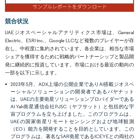
競合状況
UAEジオスペーシャルアナリティクス市場は、General
Electric、ESRI inc.、Google LLCなど複数のプレイヤーが存
在し、中程度に集約されています。各企業は、相当な市場
シェアを獲得するために戦略的パートナーシップと製品開
発に継続的に投資しています。市場における最近の動向の
一部を以下に示します。
2023年5月、ADX上場の公開企業でありAI搭載ジオスペ
ーシャルソリューションの開発者であるバヤナット
は、UAEの主要衛星ソリューションプロバイダーである
AI Yah衛星通信会社PJSC（ヤフサット）と包括的な宇
宙プログラムを立ち上げました。このプログラムは、
UAEの国家衛星リモートセンシングおよび地球観測
（EO）能力を開発することを目的としています。この
プログラムは、著名なSAR衛星であるICEYEとの両社の