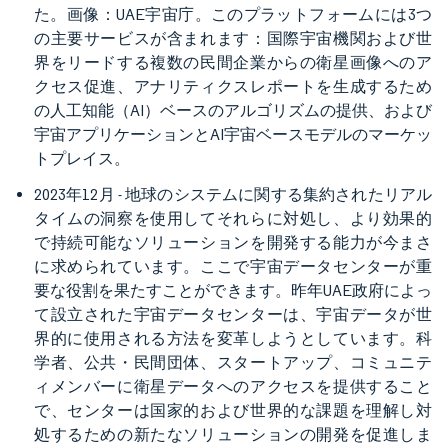
た。画像：UAE宇宙庁。このプラットフォームには3つ
の主要サービスが含まれます：国際宇宙機関および世
界をリードする複数の民間企業からの衛星画像へのア
クセス促進、アナリティクスレポートを生成するため
の人工知能（AI）ベースのアルゴリズムの提供、および
宇宙アプリケーションとAI宇宙ベースモデルのマーケッ
トプレイス。
2023年12月 - 地球のシステムに関する集約されたリアル
タイムの洞察を使用してそれらに対処し、より効果的
で持続可能なソリューションを開発する能力が今まさ
に求められています。ここで宇宙データセンターが重
要な役割を果たすことができます。昨年UAE政府によっ
て設立された宇宙データセンターは、宇宙データが世
界的に使用される方法を変革しようとしています。科
学者、公共・民間団体、スタートアップ、コミュニテ
ィメンバーに衛星データへのアクセスを提供すること
で、センターは国家的および世界的な課題を理解し対
処するための新たなソリューションの開発を促進しま