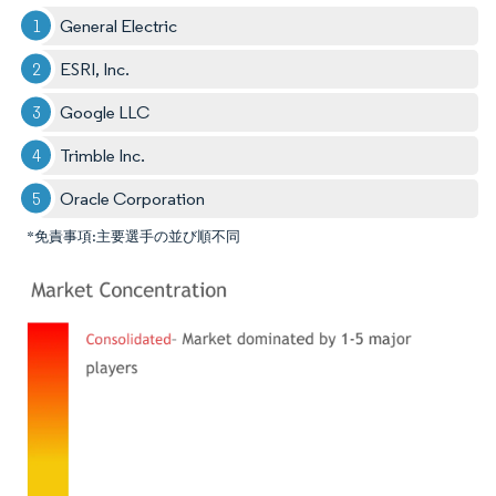
General Electric
ESRI, Inc.
Google LLC
Trimble Inc.
Oracle Corporation
*免責事項:主要選手の並び順不同