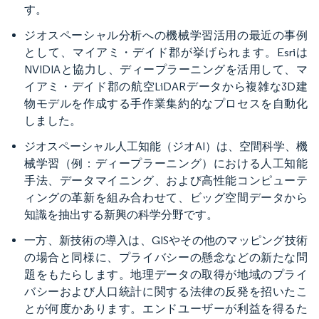
す。
ジオスペーシャル分析への機械学習活用の最近の事例
として、マイアミ・デイド郡が挙げられます。Esriは
NVIDIAと協力し、ディープラーニングを活用して、マ
イアミ・デイド郡の航空LiDARデータから複雑な3D建
物モデルを作成する手作業集約的なプロセスを自動化
しました。
ジオスペーシャル人工知能（ジオAI）は、空間科学、機
械学習（例：ディープラーニング）における人工知能
手法、データマイニング、および高性能コンピューテ
ィングの革新を組み合わせて、ビッグ空間データから
知識を抽出する新興の科学分野です。
一方、新技術の導入は、GISやその他のマッピング技術
の場合と同様に、プライバシーの懸念などの新たな問
題をもたらします。地理データの取得が地域のプライ
バシーおよび人口統計に関する法律の反発を招いたこ
とが何度かあります。エンドユーザーが利益を得るた