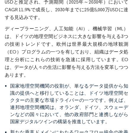
USDと推定され、予測期間（2025年～2030年）において
CAGR 11.9%で成長し、2030年までに25億5,000万USDに達
する見込みです。
ディープラーニング、人工知能（AI）、機械学習（ML）
は、ドイツの地理空間ビジネスに大きな影響を与える3つ
の技術トレンドです。欧州は世界最大規模の地球観測
（EO）プログラムの一つを有しており、組織はデータ処
理と分析にこれらの技術を急速に採用しています。EO
は、データが人々の生活に影響を与える方法を変革しつつ
あります。
国家地理空間機関の役割が、単なるデータ提供から知
識の提供へと移行していることは、ドイツ地理空間セ
クターの主要な市場ドライバーの一つです。例えば、
連邦地理空間機関は、オランダ、ドイツ、スウェーデ
ンなどの国々において、他の政府部門と連携しながら
国家デジタルツインの構築を推進しています。
新たな垂直ドメインにわたるワークフロー統合の改善