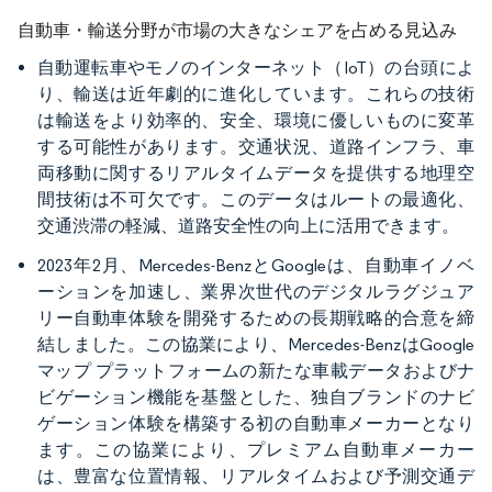
自動車・輸送分野が市場の大きなシェアを占める見込み
自動運転車やモノのインターネット（IoT）の台頭によ
り、輸送は近年劇的に進化しています。これらの技術
は輸送をより効率的、安全、環境に優しいものに変革
する可能性があります。交通状況、道路インフラ、車
両移動に関するリアルタイムデータを提供する地理空
間技術は不可欠です。このデータはルートの最適化、
交通渋滞の軽減、道路安全性の向上に活用できます。
2023年2月、Mercedes-BenzとGoogleは、自動車イノベ
ーションを加速し、業界次世代のデジタルラグジュア
リー自動車体験を開発するための長期戦略的合意を締
結しました。この協業により、Mercedes-BenzはGoogle
マップ プラットフォームの新たな車載データおよびナ
ビゲーション機能を基盤とした、独自ブランドのナビ
ゲーション体験を構築する初の自動車メーカーとなり
ます。この協業により、プレミアム自動車メーカー
は、豊富な位置情報、リアルタイムおよび予測交通デ