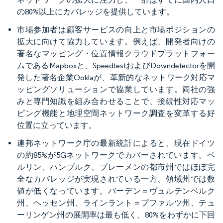
の80%以上にカバレッジを提供しています。
市場参加者は顧客サービスの向上と市場ポジションの
拡大に向けて協力しています。例えば、開発者向けの
著名なマッピング・位置情報クラウドプラットフォー
ムであるMapboxと、SpeedtestおよびDowndetectorを開
発した著名企業Ooklaが、革新的なネットワーク対応マ
ッピングソリューションで協業しています。両社の強
みと専門知識を組み合わせることで、接続性対応マッ
ピング機能と地理空間ネットワーク調査を変革する好
位置に立っています。
連邦ネットワーク庁の最新統計によると、現在ドイツ
の約85%が5Gネットワークでカバーされています。ベ
ルリン、ハンブルク、ブレーメンの都市州ではほぼ完
全なカバレッジが実現されている一方、領域州では数
値が低くなっています。バーデン＝ヴュルテンベルク
州、ヘッセン州、ラインラント＝プファルツ州、テュ
ーリンゲン州の展開率は最も低く、80%をわずかに下回