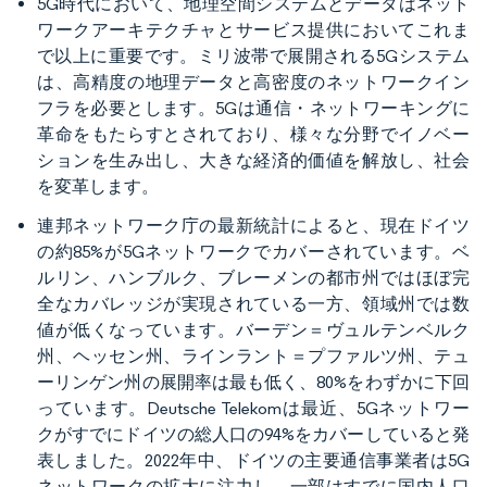
5G時代において、地理空間システムとデータはネット
ワークアーキテクチャとサービス提供においてこれま
で以上に重要です。ミリ波帯で展開される5Gシステム
は、高精度の地理データと高密度のネットワークイン
フラを必要とします。5Gは通信・ネットワーキングに
革命をもたらすとされており、様々な分野でイノベー
ションを生み出し、大きな経済的価値を解放し、社会
を変革します。
連邦ネットワーク庁の最新統計によると、現在ドイツ
の約85%が5Gネットワークでカバーされています。ベ
ルリン、ハンブルク、ブレーメンの都市州ではほぼ完
全なカバレッジが実現されている一方、領域州では数
値が低くなっています。バーデン＝ヴュルテンベルク
州、ヘッセン州、ラインラント＝プファルツ州、テュ
ーリンゲン州の展開率は最も低く、80%をわずかに下回
っています。Deutsche Telekomは最近、5Gネットワー
クがすでにドイツの総人口の94%をカバーしていると発
表しました。2022年中、ドイツの主要通信事業者は5G
ネットワークの拡大に注力し、一部はすでに国内人口