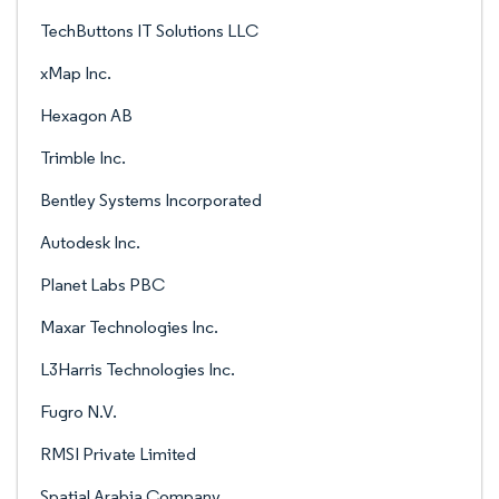
TechButtons IT Solutions LLC
xMap Inc.
Hexagon AB
Trimble Inc.
Bentley Systems Incorporated
Autodesk Inc.
Planet Labs PBC
Maxar Technologies Inc.
L3Harris Technologies Inc.
Fugro N.V.
RMSI Private Limited
Spatial Arabia Company