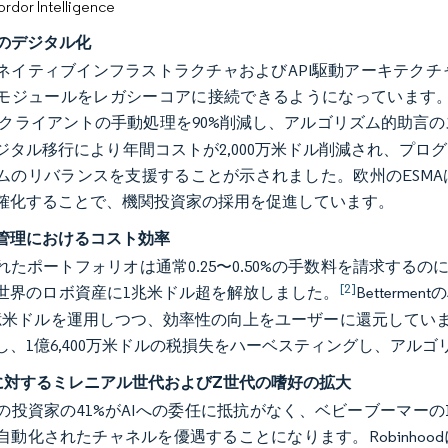
or Intelligence
業のデジタル化
ネイティブインフラストラクチャおよびAPI駆動アーキテク
モジュールをレガシーコアに接続できるようになっています。JP
500クライアントの手動処理を90%削減し、アルゴリズム的助
ジタル移行により年間コストが2,000万米ドル削減され、プ
ムのリバランスを支援することが示されました。欧州のESMA
確化することで、機関投資家の採用を促進しています。
管理におけるコスト効率
れたポートフォリオは通常0.25〜0.50%の手数料を請求するの
[2]
世界のロボ資産に1兆米ドル超を解放しました。
Better
億米ドルを運用しつつ、効率性の向上をユーザーに還元しています。Bl
し、1億6,400万米ドルの税損失をハーベスティングし、アル
資に対するミレニアル世代およびZ世代の嗜好の拡大
満の投資家の41%がAIへの委任に抵抗がなく、ベビーブーマー
動化されたチャネルを優遇することになります。Robinhoodに