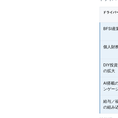
ドライバ
BFSI
個人財
DIY投
の拡大
AI搭
ンゲー
給与／
の組み