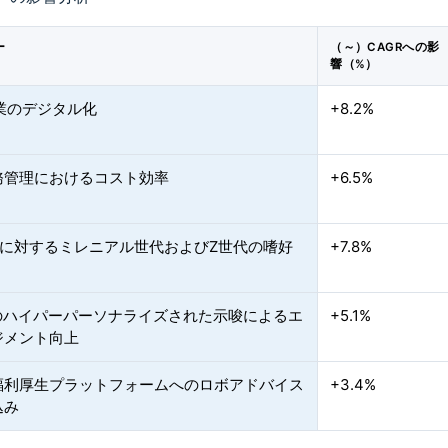
ー
（～）CAGRへの影
響（%）
産業のデジタル化
+8.2%
務管理におけるコスト効率
+6.5%
資に対するミレニアル世代およびZ世代の嗜好
+7.8%
載のハイパーパーソナライズされた示唆によるエ
+5.1%
ジメント向上
福利厚生プラットフォームへのロボアドバイス
+3.4%
込み