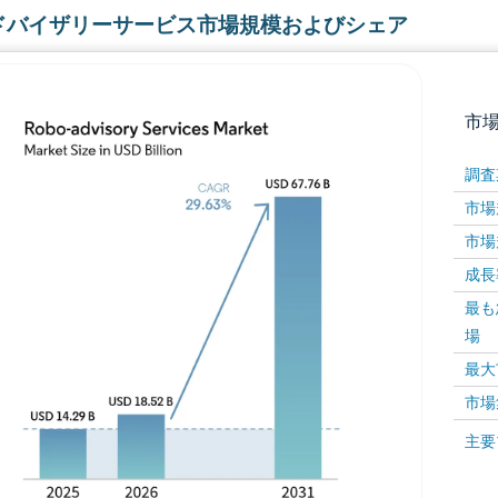
ドバイザリーサービス市場規模およびシェア
市
調査
市場規
市場規
成長率 
最も
場
画像 © Mordor Intelligence。再利用にはCC BY 4
最大
市場
画像 ©
主要