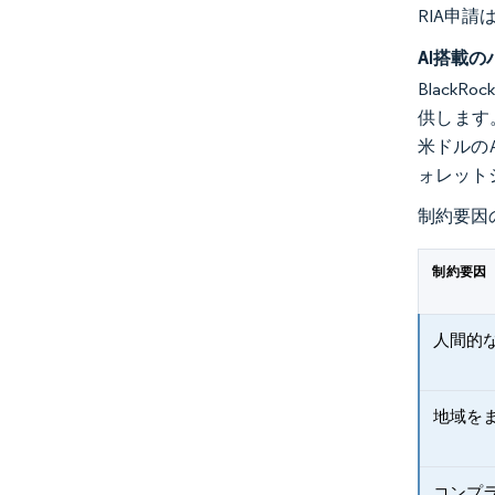
RIA申
AI搭載
Blac
供します。
米ドルの
ォレット
制約要因
制約要因
人間的
地域を
コンプ