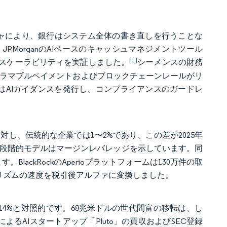
チャにより、銀行はシステム全体の書き直しを行うことな
MorganのAIベースのキャッシュマネジメントツール
[1]
言のスケーラビリティを実証しました。
シーメンスの財務
ログラマブルペイメントおよびブロックチェーンレールがリ
はAIガイダンスを発行し、コンプライアンスのガードレ
に対し、伝統的な企業では1〜2%であり、この差が2025年
mentの段階的モデルはマージンレバレッジを示しています。同
ackRockのAperioプラットフォームは130万件の取
ゴリズムの速度を税引後アルファに変換しました。
の14%と対照的です。68兆米ドルの世代間富の移転は、し
よるAIスタートアップ「Pluto」の買収およびSEC登録