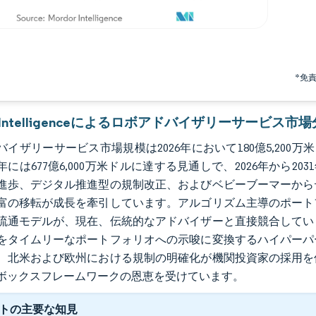
*免
or Intelligenceによるロボアドバイザリーサービス市
イザリーサービス市場規模は2026年において180億5,200万米
1年には677億6,000万米ドルに達する見通しで、2026年から20
進歩、デジタル推進型の規制改正、およびベビーブーマーから
富の移転が成長を牽引しています。アルゴリズム主導のポート
流通モデルが、現在、伝統的なアドバイザーと直接競合してい
をタイムリーなポートフォリオへの示唆に変換するハイパーパ
、北米および欧州における規制の明確化が機関投資家の採用を
ボックスフレームワークの恩恵を受けています。
トの主要な知見