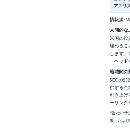
アスリ
情報源: Mord
人間的な
米国の投
埋めるこ
します。C
ーヘッド
地域間の
SECの
供する企
引き上げ
ーリング
*当社の
果、およ