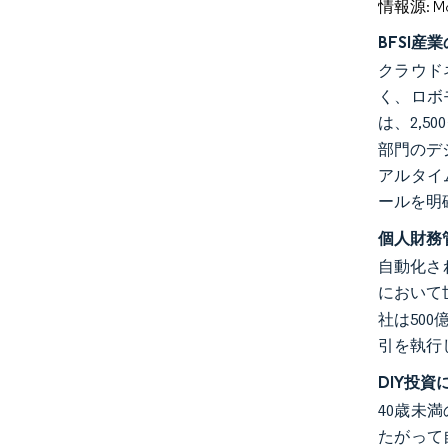
情報源: Mord
BFSI産
クラウド
く、ロボ
は、2,
部門のデ
アルタイ
ールを明
個人財務
自動化さ
において
社は500
引を執行
DIY投
40歳未
たがって自