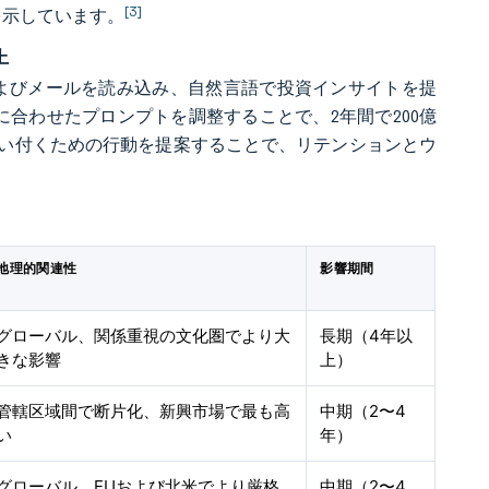
[3]
を示しています。
上
、およびメールを読み込み、自然言語で投資インサイトを提
ァイルに合わせたプロンプトを調整することで、2年間で200億
追い付くための行動を提案することで、リテンションとウ
地理的関連性
影響期間
グローバル、関係重視の文化圏でより大
長期（4年以
きな影響
上）
管轄区域間で断片化、新興市場で最も高
中期（2〜4
い
年）
グローバル、EUおよび北米でより厳格
中期（2〜4