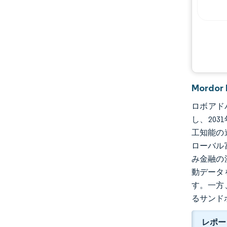
主要プレーヤー
機会と展望
業界の動向
Mord
ロボアドバ
し、203
工知能の
ローバル
み金融の
動データ
す。一方
るサンド
レポー