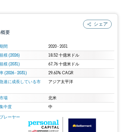
シェア
場概要
期間
2020 - 2031
模 (2026)
18.52 十億米ドル
模 (2031)
67.76 十億米ドル
(2026 - 2031)
29.63% CAGR
急速に成長している市
アジア太平洋
.0の表示が必要です。
市場
北米
集中度
中
 Mordor Intelligence。再利用にはCC BY 4.0の表示が必要です。
プレーヤー