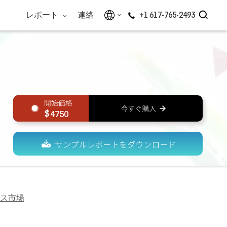
レポート
連絡
+1 617-765-2493
4750
ス市場