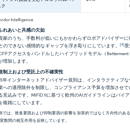
スク
or Intelligence
ふれあいと共感の欠如
資家のうち、手数料が低いにもかかわらずロボアドバイザーに
[4]
とのできない感情的なギャップを浮き彫りにしています。
景
FPアクセスをバンドルしたハイブリッドモデル（Bettermen
が増加します。
規制上および受託上の不確実性
2025年インターネットアドバイザー規則は、インタラクティ
業への適用除外を制限し、コンプライアンス予算を増加させています
る見込みです。MiFID IIに基づく欧州のAIガイドラインは
を複雑にしています。
予測では、推進要因および抑制要因の影響を加算的ではなく方向性のあ
び変数間の相互作用を反映しています。