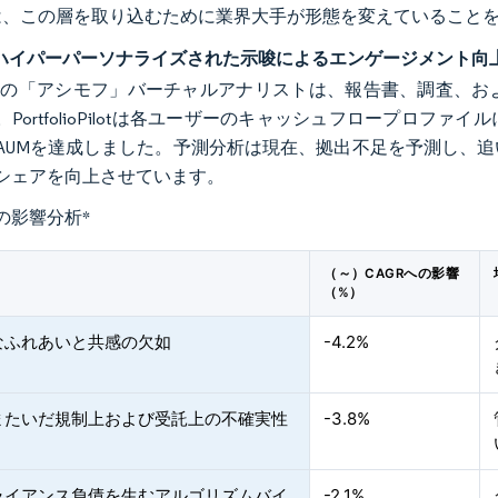
請は、この層を取り込むために業界大手が形態を変えていること
のハイパーパーソナライズされた示唆によるエンゲージメント向
kRockの「アシモフ」バーチャルアナリストは、報告書、調査
PortfolioPilotは各ユーザーのキャッシュフロープロフ
AUMを達成しました。予測分析は現在、拠出不足を予測し、
シェアを向上させています。
の影響分析
*
（～）CAGRへの影響
（%）
なふれあいと共感の欠如
-4.2%
またいだ規制上および受託上の不確実性
-3.8%
ライアンス負債を生むアルゴリズムバイ
-2.1%