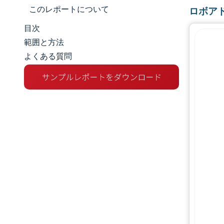
このレポートについて
ロボア
目次
市場規模とシェア
範囲と方法
よくある質問
市場分析
トレンドとインサイト
セグメント分析
地理分析
規制環境
バリューチェーン分析
競争環境