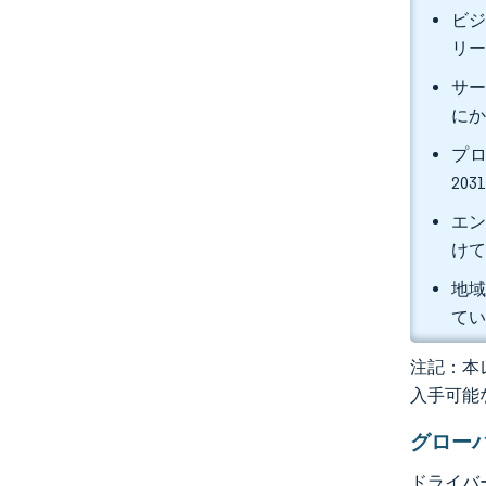
ビジ
リー
サー
にか
プロ
20
エン
けて
地域
て
注記：本レ
入手可能
グロー
ドライバ