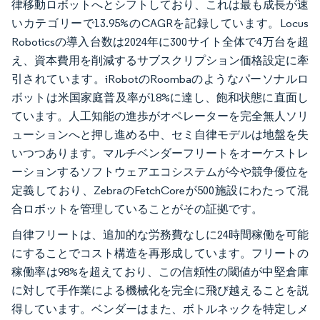
律移動ロボットへとシフトしており、これは最も成長が速
いカテゴリーで13.95%のCAGRを記録しています。Locus
Roboticsの導入台数は2024年に300サイト全体で4万台を超
え、資本費用を削減するサブスクリプション価格設定に牽
引されています。iRobotのRoombaのようなパーソナルロ
ボットは米国家庭普及率が18%に達し、飽和状態に直面し
ています。人工知能の進歩がオペレーターを完全無人ソリ
ューションへと押し進める中、セミ自律モデルは地盤を失
いつつあります。マルチベンダーフリートをオーケストレ
ーションするソフトウェアエコシステムが今や競争優位を
定義しており、ZebraのFetchCoreが500施設にわたって混
合ロボットを管理していることがその証拠です。
自律フリートは、追加的な労務費なしに24時間稼働を可能
にすることでコスト構造を再形成しています。フリートの
稼働率は98%を超えており、この信頼性の閾値が中堅倉庫
に対して手作業による機械化を完全に飛び越えることを説
得しています。ベンダーはまた、ボトルネックを特定しメ