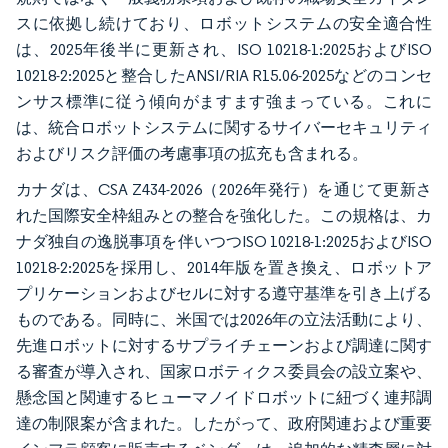
スに依拠し続けており、ロボットシステムの安全適合性
は、2025年後半に更新され、ISO 10218-1:2025およびISO
10218-2:2025と整合したANSI/RIA R15.06-2025などのコンセ
ンサス標準に従う傾向がますます強まっている。これに
は、統合ロボットシステムに関するサイバーセキュリティ
およびリスク評価の考慮事項の拡充も含まれる。
カナダは、CSA Z434-2026（2026年発行）を通じて更新さ
れた国際安全枠組みとの整合を強化した。この規格は、カ
ナダ独自の逸脱事項を伴いつつISO 10218-1:2025およびISO
10218-2:2025を採用し、2014年版を置き換え、ロボットア
プリケーションおよびセルに対する遵守基準を引き上げる
ものである。同時に、米国では2026年の立法活動により、
先進ロボットに対するサプライチェーンおよび調達に関す
る審査が導入され、国家ロボティクス委員会の設立案や、
懸念国と関連するヒューマノイドロボットに紐づく連邦調
達の制限案が含まれた。したがって、政府関連および重要