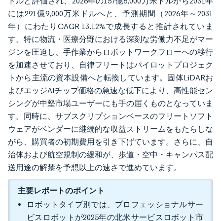
ドルと評価され、2026年の157億6,000万米ドルから2031年
には291億9,000万米ドルへと、予測期間（2026年～2031
年）にわたりCAGR 13.12%で成長すると推計されていま
す。特に物流・医療分野における深刻な労働力不足がマー
ジンを圧迫し、手作業からロボットワークフローへの移行
を加速させており、自律フリートはパイロットプロジェク
トから主流の資本設備へと転換しています。固体LiDARお
よびエッジAIチップ価格の急速な低下により、高性能セン
シングが中堅市場ユーザーにも手の届くものとなっていま
す。同時に、サブスクリプションベースのフリートソフト
ウェアがベンダーに継続的な収益ストリームをもたらしな
がら、購買者の初期費用を引き下げています。さらに、自
治体および航空規制の緩和が、歩道・空中・キャンパス配
送用途の解禁を予想以上の速さで進めています。
主要レポートのポイント
ロボットタイプ別では、プロフェッショナルサー
ビスロボットが2025年の北米サービスロボット市