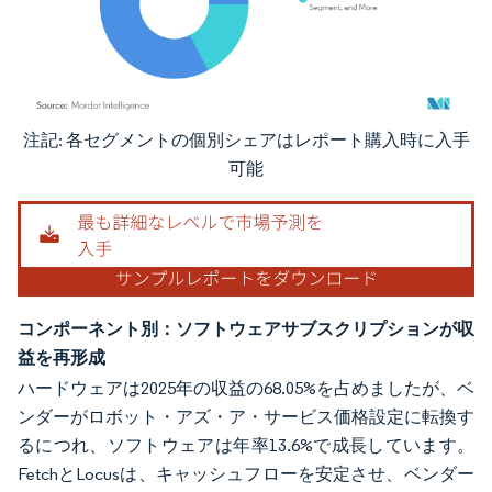
注記: 各セグメントの個別シェアはレポート購入時に入手
画像 © Mordor Intelligence。再利用にはCC BY 4.0の表示が必要です。
可能
コンポーネント別：ソフトウェアサブスクリプションが収
益を再形成
ハードウェアは2025年の収益の68.05%を占めましたが、ベ
ンダーがロボット・アズ・ア・サービス価格設定に転換す
るにつれ、ソフトウェアは年率13.6%で成長しています。
FetchとLocusは、キャッシュフローを安定させ、ベンダー