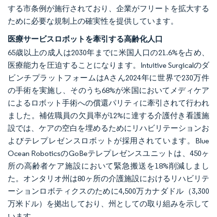
する市条例が施行されており、企業がフリートを拡大する
ために必要な規制上の確実性を提供しています。
医療サービスロボットを牽引する高齢化人口
65歳以上の成人は2030年までに米国人口の21.6%を占め、
医療能力を圧迫することになります。Intuitive Surgicalのダ
ビンチプラットフォームはAさん2024年に世界で230万件
の手術を実施し、そのうち68%が米国においてメディケア
によるロボット手術への償還パリティに牽引されて行われ
ました。補佐職員の欠員率が12%に達する介護付き看護施
設では、ケアの空白を埋めるためにリハビリテーションお
よびテレプレゼンスロボットが採用されています。Blue
Ocean RoboticsのGoBeテレプレゼンスユニットは、450ヶ
所の高齢者ケア施設において緊急搬送を18%削減しまし
た。オンタリオ州は80ヶ所の介護施設におけるリハビリテ
ーションロボティクスのために4,500万カナダドル（3,300
万米ドル）を拠出しており、州としての取り組みを示して
います。