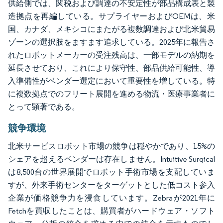
供給側では、関税および調達の不安定性が部品構成表と製
造拠点を再編している。サプライヤーおよびOEMは、米
国、カナダ、メキシコにまたがる複数調達および北米貿易
ゾーンの選択肢をますます追求している。2025年に報告さ
れたロボットメーカーの受注残高は、一部モデルの納期を
延長させており、これにより保守性、部品供給可能性、導
入準備性がベンダー選定において重要性を増している。特
に複数拠点でのフリート展開を進める物流・医療事業者に
とって顕著である。
競争環境
北米サービスロボット市場の競争は穏やかであり、15%の
シェアを超えるベンダーは存在しません。Intuitive Surgical
は8,500台の世界展開でロボット手術市場を支配していま
すが、外来手術センターをターゲットとした低コスト参入
企業が価格競争力を浸食しています。Zebraが2021年に
Fetchを買収したことは、購買者がハードウェア・ソフト