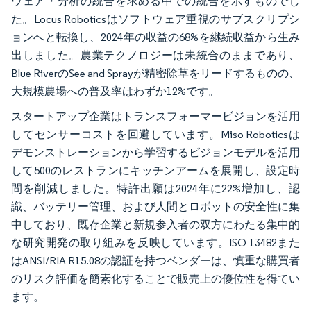
ウェア・分析の統合を求める中での統合を示すものでし
た。Locus Roboticsはソフトウェア重視のサブスクリプシ
ョンへと転換し、2024年の収益の68%を継続収益から生み
出しました。農業テクノロジーは未統合のままであり、
Blue RiverのSee and Sprayが精密除草をリードするものの、
大規模農場への普及率はわずか12%です。
スタートアップ企業はトランスフォーマービジョンを活用
してセンサーコストを回避しています。Miso Roboticsは
デモンストレーションから学習するビジョンモデルを活用
して500のレストランにキッチンアームを展開し、設定時
間を削減しました。特許出願は2024年に22%増加し、認
識、バッテリー管理、および人間とロボットの安全性に集
中しており、既存企業と新規参入者の双方にわたる集中的
な研究開発の取り組みを反映しています。ISO 13482また
はANSI/RIA R15.08の認証を持つベンダーは、慎重な購買者
のリスク評価を簡素化することで販売上の優位性を得てい
ます。