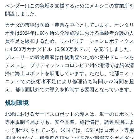
ベンダーはこの急増を支援するためにメキシコの営業所を
開設しました。
カナダの市場は医療・農業を中心としています。オンタリ
オ州は2024年に80ヶ所の介護施設における高齢者介護の人
員不足を緩和するため、リハビリテーションロボティクス
に4,500万カナダドル（3,300万米ドル）を充当しました。
プレーリーの穀物農家は作物調査のための空中ドローンを
テストし、ブリティッシュコロンビア州の港湾では船体清
掃に海上ロボットを展開しています。ただし、北部コミュ
ニティでの技術者不足により修理待ち時間が72時間を超
え、都市圏以外での導入を抑制する要因となっています。
規制環境
北米におけるサービスロボットの導入は、単一のロボット
専用規制当局よりも、安全基準、施行慣行、調達規則によ
って形づくられている。米国では、OSHAはロボット専用
規則ではなく一般義務条項および既存の職場安全ガイダン