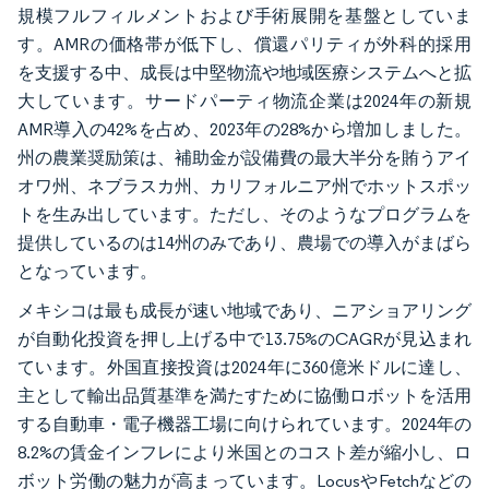
規模フルフィルメントおよび手術展開を基盤としていま
す。AMRの価格帯が低下し、償還パリティが外科的採用
を支援する中、成長は中堅物流や地域医療システムへと拡
大しています。サードパーティ物流企業は2024年の新規
AMR導入の42%を占め、2023年の28%から増加しました。
州の農業奨励策は、補助金が設備費の最大半分を賄うアイ
オワ州、ネブラスカ州、カリフォルニア州でホットスポッ
トを生み出しています。ただし、そのようなプログラムを
提供しているのは14州のみであり、農場での導入がまばら
となっています。
メキシコは最も成長が速い地域であり、ニアショアリング
が自動化投資を押し上げる中で13.75%のCAGRが見込まれ
ています。外国直接投資は2024年に360億米ドルに達し、
主として輸出品質基準を満たすために協働ロボットを活用
する自動車・電子機器工場に向けられています。2024年の
8.2%の賃金インフレにより米国とのコスト差が縮小し、ロ
ボット労働の魅力が高まっています。LocusやFetchなどの