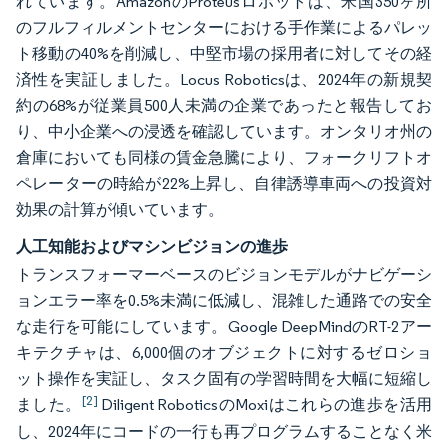
れています。AmazonのProteusロボットは、米国350ヶ所
のフルフィルメントセンターにおける手作業によるパレッ
ト移動の40%を削減し、中堅市場の採用者に対してその経
済性を実証しました。Locus Roboticsは、2024年の新規契
約の68%が従業員500人未満の企業であったと報告してお
り、中小企業への浸透を確認しています。オンタリオ州の
倉庫においても同様の賃金急騰により、フォークリフトオ
ペレーターの時給が22%上昇し、自律誘導車両への投資対
効果の計算が傾いています。
人工知能およびマシンビジョンの進歩
トランスフォーマーベースのビジョンモデルがナビゲーシ
ョンエラー率を0.5%未満に低減し、混雑した通路での安全
な走行を可能にしています。Google DeepMindのRT-2アー
キテクチャは、6,000個のオブジェクトに対するゼロショ
ット操作を実証し、タスク固有の学習時間を大幅に短縮し
[2]
ました。
Diligent RoboticsのMoxiはこれらの進歩を活用
し、2024年にコードの一行も再プログラムすることなく米