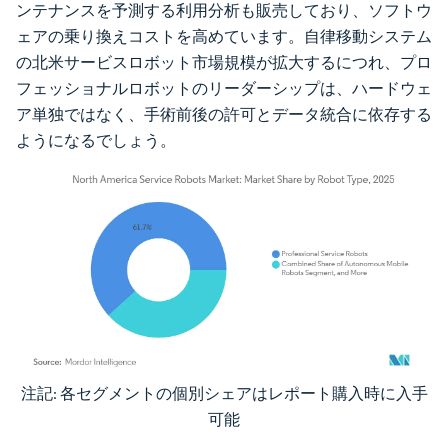
ンテナンスを予測する利用分析も販売しており、ソフトウ
ェアの乗り換えコストを高めています。自律移動システム
の北米サービスロボット市場規模が拡大するにつれ、プロ
フェッショナルロボットのリーダーシップは、ハードウェ
ア単独ではなく、手術前後の許可とデータ統合に依存する
ようになるでしょう。
注記: 各セグメントの個別シェアはレポート購入時に入手
画像 © Mordor Intelligence。再利用にはCC BY 4.0の表示が必要です。
可能