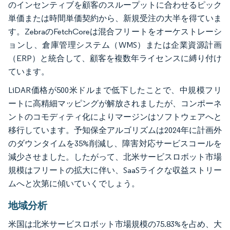
のインセンティブを顧客のスループットに合わせるピック
単価または時間単価契約から、新規受注の大半を得ていま
す。ZebraのFetchCoreは混合フリートをオーケストレーシ
ョンし、倉庫管理システム（WMS）または企業資源計画
（ERP）と統合して、顧客を複数年ライセンスに縛り付け
ています。
LiDAR価格が500米ドルまで低下したことで、中規模フリ
ートに高精細マッピングが解放されましたが、コンポーネ
ントのコモディティ化によりマージンはソフトウェアへと
移行しています。予知保全アルゴリズムは2024年に計画外
のダウンタイムを35%削減し、障害対応サービスコールを
減少させました。したがって、北米サービスロボット市場
規模はフリートの拡大に伴い、SaaSライクな収益ストリー
ムへと次第に傾いていくでしょう。
地域分析
米国は北米サービスロボット市場規模の75.83%を占め、大