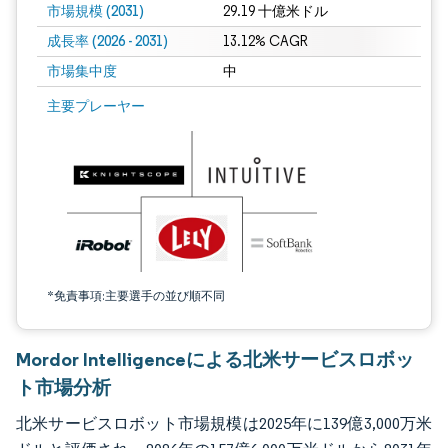
市場規模 (2031)
29.19 十億米ドル
成長率 (2026 - 2031)
13.12% CAGR
市場集中度
中
画像 © Mordor Intelligence。再利用にはCC BY 4.0の表示が必要です。
主要プレーヤー
*免責事項:主要選手の並び順不同
Mordor Intelligenceによる北米サービスロボッ
ト市場分析
北米サービスロボット市場規模は2025年に139億3,000万米