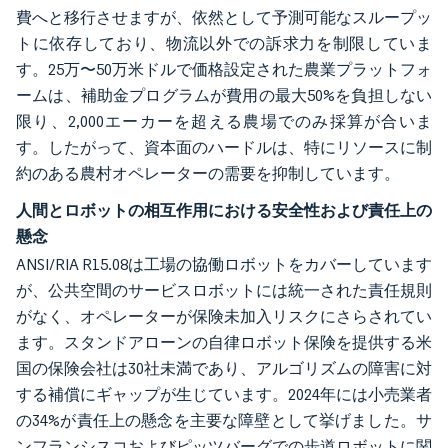
費へと移行させますが、依然として予測可能なスループッ
トに依存しており、物流以外での訴求力を制限していま
す。25万〜50万米ドルで価格設定された農業プラットフォ
ームは、補助金プログラムが費用の最大50%を負担しない
限り、2,000エーカーを超える農場でのみ採算が合いま
す。したがって、資本面のハードルは、特にリソースに制
約のある農村オペレーターの需要を抑制しています。
人間とロボットの相互作用における安全性および責任上の
懸念
ANSI/RIA R15.08は工場の協働ロボットをカバーしています
が、公共空間のサービスロボットには統一された責任規則
がなく、オペレーターが保険未加入リスクにさらされてい
ます。スタンドアローンの自律ロボット保険を提供する米
国の保険会社は30社未満であり、アルゴリズムの障害に対
する補償にギャップが生じています。2024年には小売業者
の34%が責任上の懸念を主要な障壁として挙げました。サ
ンフランシスコおよびピッツバーグでの歩道ロボットに関