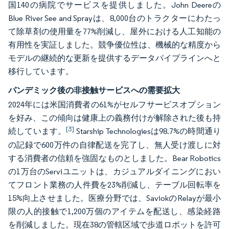
国140の病院でサービスを提供しました。John Deereの
Blue River See and Sprayは、8,000台のトラクターにわたっ
て除草剤の使用量を77%削減し、屋外における人工知能の
有用性を実証しました。競争優位性は、機械的な精度から
モデルの継続的な更新を提供するデータパイプラインへと
移行しています。
パンデミック後の非接触サービスへの需要拡大
2024年には米国消費者の61%がセルフサービスオプション
を好み、この傾向は健康上の義務付けが解除された後も持
[3]
続しています。
Starship Technologiesは98.7%の時間通り
の記録で600万件の自律配送を完了し、無人受け渡しに対
する消費者の信頼を強固なものとしました。Bear Robotics
の1万台のServiユニットは、カジュアルダイニングにおい
てフロント業務の人件費を23%削減し、テーブル回転率を
15%向上させました。医療分野では、SaviokのRelayが最小
限の人的接触で1,200万個のアイテムを配送し、感染経路
を削減しました。現在38の管轄区域で歩道ロボットを許可