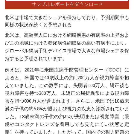
北米は市場で大きなシェアを保持しており、予測期間中も
同様の状況が続くと予想される
北米は、高齢者人口における網膜疾患の有病率の上昇およ
びこの地域における糖尿病性網膜症の高い有病率により、
グローバル網膜手術デバイス市場で大きな市場シェアを保
持すると予想されています。
例えば、2021年に米国疾病予防管理センター（CDC）に
よると、米国では40歳以上の約1,200万人が視力障害を抱
えていました。この数字には、失明者100万人、矯正後も
視力障害を持つ300万人、未矯正の屈折異常による視力障
害を持つ800万人が含まれます。さらに、米国では18歳未
満の子供の約6.8%が眼および視力の疾患と診断されていま
した。18歳未満の子供の約3%が失明または視覚障害（眼
鏡やコンタクトレンズを着用しても見えにくい状態と定
義）を持っていました。したがって、国内での視力問題の