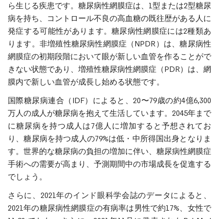
ら生じる疾患です。糖尿病性網膜症は、1型または2型糖尿
病を持ち、コントロール不良の高血糖の既往歴がある人に
発症する可能性があります。糖尿病性網膜症には2種類あ
ります。非増殖性糖尿病性網膜症（NPDR）は、糖尿病性
網膜症の初期段階において眼が新しい血管を作ることがで
きない状態であり、増殖性糖尿病性網膜症（PDR）は、網
膜内で新しい血管が成長し始める状態です。
国際糖尿病連合（IDF）によると、20〜79歳の約4億6,300
万人の成人が糖尿病を抱えて生活しています。2045年まで
に糖尿病を持つ成人は7億人に増加すると予想されてお
り、糖尿病を持つ成人の79%は低・中所得国出身となりま
す。世界的な糖尿病の負担の増加に伴い、糖尿病性網膜症
手術への需要が高まり、予測期間中の市場成長を促進する
でしょう。
さらに、2021年のインド眼科学会誌のデータによると、
2021年の糖尿病性網膜症の有病率は男性で約17%、女性で