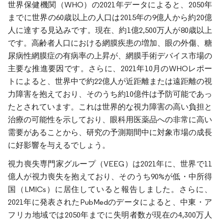
世界保健機関（WHO）の2021年データによると、2050年
までに世界の60歳以上の人口は2015年の9億人から約20億
人に達する見込みです。現在、約1億2,500万人が80歳以上
です。高齢者人口における網膜疾患の増加、眼の外傷、糖
尿病性網膜症の有病率の上昇が、網膜手術デバイス市場の
主要な推進要因です。さらに、2021年10月のWHOレポー
トによると、世界中で約22億人が近距離または遠距離の視
力障害を抱えており、そのうち約10億件は予防可能であっ
たとされています。これは世界的な視力障害の高い負担と
治療の可能性を示しており、眼科用医薬品への非常に高い
需要があることから、研究の予測期間中に対象市場の成長
に好影響を与えるでしょう。
視力喪失専門家グループ（VEEG）は2021年に、世界で11
億人が視力喪失を抱えており、そのうち90%が低・中所得
国（LMICs）に居住していると報告しました。さらに、
2021年に発表されたPubMedのデータによると、中東・ア
フリカ地域では2050年までに失明者数が現在の4,300万人