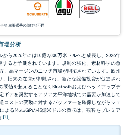
責事項:主要選手の並び順不同
ト市場分析
ら2026年には10億2,000万米ドルへと成長し、2026年
万米ドルに達すると予測されています。規制の強化、素材科学の急
方、高マージンのニッチ市場が開拓されています。欧州
により、旧来の在庫が排除され、新たな設備投資が促進され
値を超えることなくBluetoothおよびヘッドアップデ
定ギアを奨励するアジア太平洋地域での需要が加速して
送コストの変動に対するバッファーを確保しながらシェ
iaによるMotoGPの45億米ドルの買収は、観客をプレミア
[1]
す
。