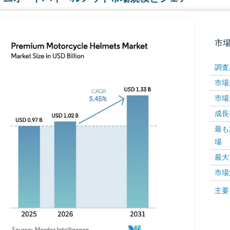
市
調査
市場規
市場規
成長率 
最も
場
画像 © Mordor Intelligence。再利用にはCC BY 4
最大
市場
画像 ©
主要