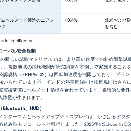
アムヘルメット製造のニアシ
+0.4%
北米および
ング
を含む
or Intelligence
ローバル安全規制
22.06の新しい試験マトリクスでは、より高い速度での斜め衝
し、複数地域の試験機関が研究開発を前倒しで実施することを余
公認規格（FRHPhe-02）は回転加速度を制限しており、ブ
[2]
強いられています
。インドの熱帯気候向け換気規則はさらに形状
脳震盪閾値にヘルメット指標を合わせています。累積的な要件
入障壁が生まれます。
luetooth、HUD）
toothインターコムとヘッドアップディスプレイは、かさばるア
込み型モジュールへと移行しました。2025年のSchuberth C