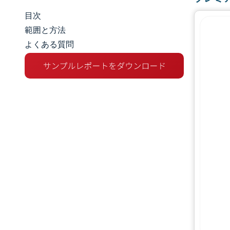
目次
市場規模とシェア
範囲と方法
よくある質問
市場分析
トレンドとインサイト
セグメント分析
地理分析
規制環境
バリューチェーン分析
競争環境
主要プレーヤー