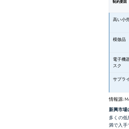
制約要因
高い小
模倣品
電子機
スク
サプラ
情報源: Mord
新興市場
多くの低
満で入手