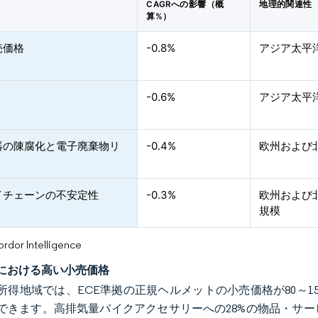
CAGRへの影響（概
地理的関連性
算%）
売価格
-0.8%
アジア太平
-0.6%
アジア太平
器の陳腐化と電子廃棄物リ
-0.4%
欧州および
イチェーンの不安定性
-0.3%
欧州および
規模
or Intelligence
における高い小売価格
所得地域では、ECE準拠の正規ヘルメットの小売価格が80～1
できます。高排気量バイクアクセサリーへの28%の物品・サ