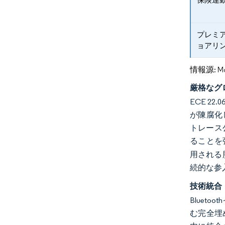
プレミ
ョアリ
情報源: Mord
厳格なグ
ECE 
が陳腐化
トレース
ることを
用される
続的な参
技術統合（B
Blue
む完全埋め