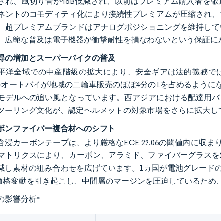
され、風切り音が4dB低減され、以前はプレミアム購入者を
ネントのコモディティ化により接続性プレミアムが圧縮され、
、超プレミアムブランドはアナログポジショニングを維持して
、広範な普及は電子機器が衝撃耐性を損なわないという保証に
得の増加とスーパーバイクの普及
平洋全域での中産階級の拡大により、安全ギアは法的義務で
c超のオートバイが地域の二輪車販売のほぼ4分の1を占めるよう
モデルへの追い風となっています。西アジアにおける配達用バ
ツーリング文化が、認定ヘルメットの対象市場をさらに拡大し
ボンファイバー複合材へのシフト
含浸カーボンテープは、より厳格なECE 22.06の閾値内に収
マトリクスにより、カーボン、アラミド、ファイバーグラスを
減し素材の組み合わせを広げています。1カ国が電池グレードのグ
の価格変動を引き起こし、中間層のマージンを圧迫しているため
の影響分析
*