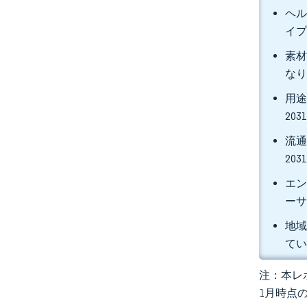
ヘル
イプ
素材
なり
用途
20
流通
20
エン
ーサ
地域
て
注：本レポ
1月時点