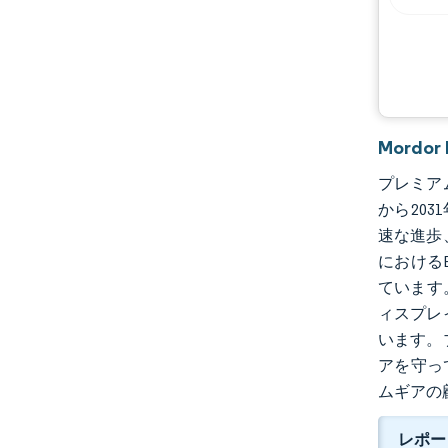
機会と展望
業界の動向
Mord
プレミアム
から203
速な進歩
における
ています
ィスプレ
います。
アを守って
ムギアの
レポー