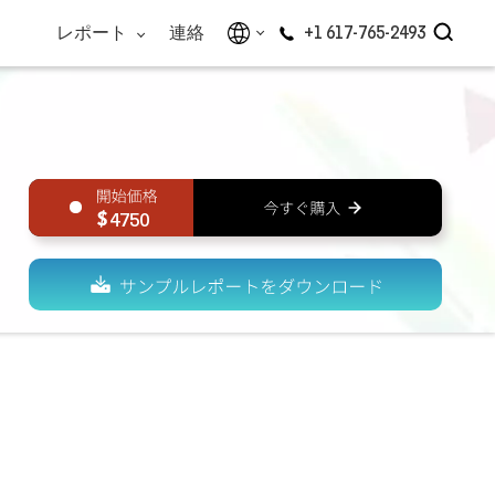
レポート
連絡
+1 617-765-2493
4750