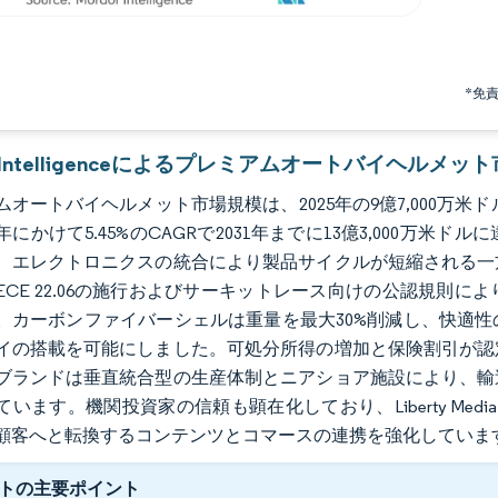
*免
or Intelligenceによるプレミアムオートバイヘルメッ
オートバイヘルメット市場規模は、2025年の9億7,000万米ドルか
1年にかけて5.45%のCAGRで2031年までに13億3,000
、エレクトロニクスの統合により製品サイクルが短縮される一
ECE 22.06の施行およびサーキットレース向けの公認規則
。カーボンファイバーシェルは重量を最大30%削減し、快適性の閾
イの搭載を可能にしました。可処分所得の増加と保険割引が認
ブランドは垂直統合型の生産体制とニアショア施設により、輸
います。機関投資家の信頼も顕在化しており、Liberty Med
顧客へと転換するコンテンツとコマースの連携を強化していま
トの主要ポイント