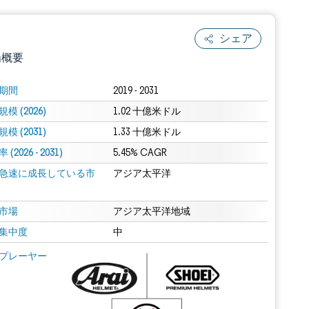
シェア
場概要
期間
2019 - 2031
模 (2026)
1.02 十億米ドル
模 (2031)
1.33 十億米ドル
(2026 - 2031)
5.45% CAGR
急速に成長している市
アジア太平洋
.0の表示が必要です。
市場
アジア太平洋地域
集中度
中
 Mordor Intelligence。再利用にはCC BY 4.0の表示が必要です。
プレーヤー