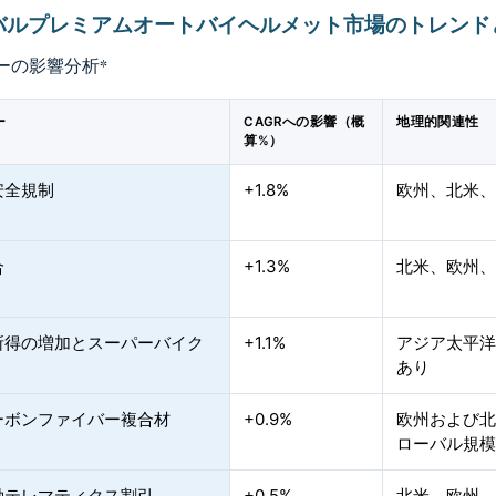
バルプレミアムオートバイヘルメット市場のトレンド
ーの影響分析
*
ー
CAGRへの影響（概
地理的関連性
算%）
安全規制
+1.8%
欧州、北米
合
+1.3%
北米、欧州
所得の増加とスーパーバイク
+1.1%
アジア太平
あり
ーボンファイバー複合材
+0.9%
欧州および
ローバル規
動テレマティクス割引
+0.5%
北米、欧州