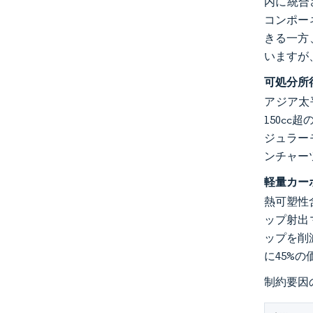
内に統合
コンポー
きる一方
いますが
可処分所
アジア太
150c
ジュラー
ンチャー
軽量カー
熱可塑性
ップ射出
ップを削
に45%
制約要因