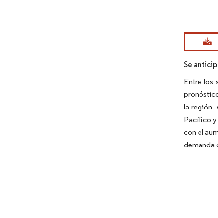
Imagen © Mo
Se antici
Entre los
pronóstico
la región.
Pacífico y
con el au
demanda d