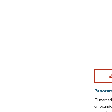
Imagen © Mo
Panora
El mercad
enfocando