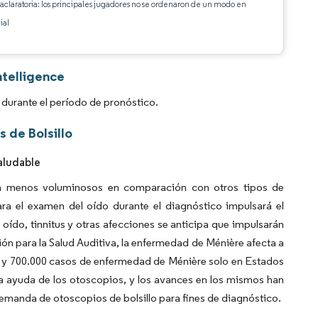
 aclaratoria: los principales jugadores no se ordenaron de un modo en
ial
ntelligence
durante el período de pronóstico.
 de Bolsillo
aludable
son menos voluminosos en comparación con otros tipos de
ara el examen del oído durante el diagnóstico impulsará el
oído, tinnitus y otras afecciones se anticipa que impulsarán
ón para la Salud Auditiva, la enfermedad de Ménière afecta a
0 y 700.000 casos de enfermedad de Ménière solo en Estados
la ayuda de los otoscopios, y los avances en los mismos han
manda de otoscopios de bolsillo para fines de diagnóstico.