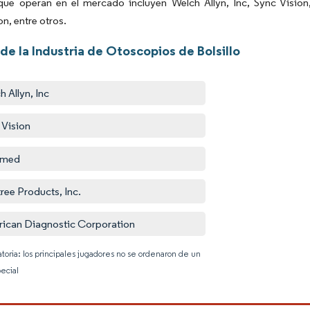
ue operan en el mercado incluyen Welch Allyn, Inc, Sync Vision
n, entre otros.
de la Industria de Otoscopios de Bolsillo
h Allyn, Inc
 Vision
amed
ree Products, Inc.
ican Diagnostic Corporation
atoria: los principales jugadores no se ordenaron de un
ecial
Imagen © 