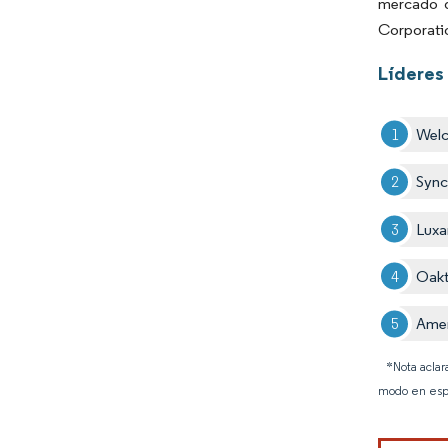
mercado q
Corporatio
Líderes 
Welc
Sync
Lux
Oakt
Amer
*Nota aclar
modo en esp