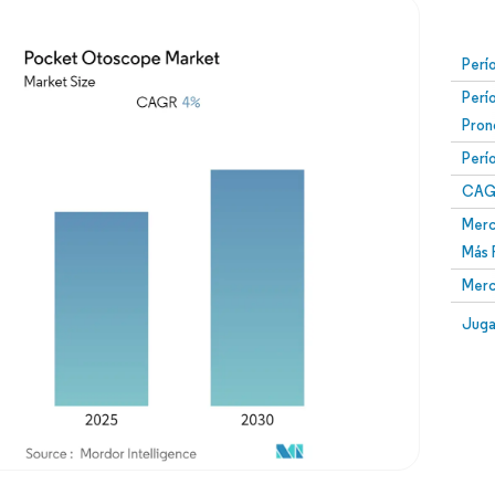
Perí
Perí
Pron
Perí
CAG
Merc
Más 
Merc
Juga
Imagen © Mordor Intelligence. El uso requiere atribución según CC BY 4.0.