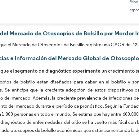
*Nota
espec
 del Mercado de Otoscopios de Bolsillo por Mordor I
que el Mercado de Otoscopios de Bolsillo registre una CAGR del 4% 
ias e Información del Mercado Global de Otoscopios
 que el segmento de diagnóstico experimente un crecimiento s
opios de bolsillo están diseñados para caber en el bolsillo y 
s. Se anticipa que la creciente adopción de estos dispositivos p
o del mercado. Además, la creciente prevalencia de infecciones de 
ento del mercado durante el período de pronóstico. Según la Fundaci
 1.000 personas en todo el mundo. Se estima que hay entre 600.00
 diagnóstico de enfermedades del oído se ha vuelto más fácil con 
ado otoscopios de bolsillo económicos que están aumentando la de