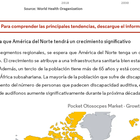
rdor Intelligence. El uso requiere atribución según CC BY 4.0.
pa que América del Norte tendrá un crecimiento significativo
 segmentos regionales, se espera que América del Norte tenga un 
. El crecimiento se atribuye a una infraestructura sanitaria bien esta
 Además, un tercio de la población tiene más de 65 años y está conc
 África subsahariana. La mayoría de la población que sufre de discap
mento del número de personas que padecen discapacidad auditiva, 
e audífonos aumente significativamente durante la próxima década