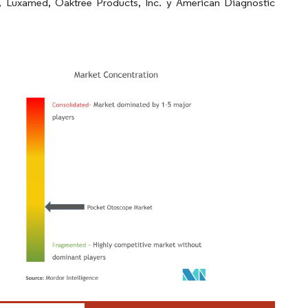
, Luxamed, Oaktree Products, Inc. y American Diagnostic
Mordor Intelligence. El uso requiere atribución según CC BY 4.0.