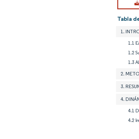
Tabla de
1. INT
1.1 E
1.2 S
1.3 A
2. MET
3. RES
4. DIN
4.1 
4.2 