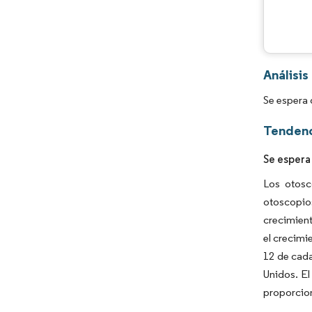
Análisis
Se espera 
Tendenc
Se espera
Los otosc
otoscopio
crecimient
el crecimi
12 de cada
Unidos. El
proporcion