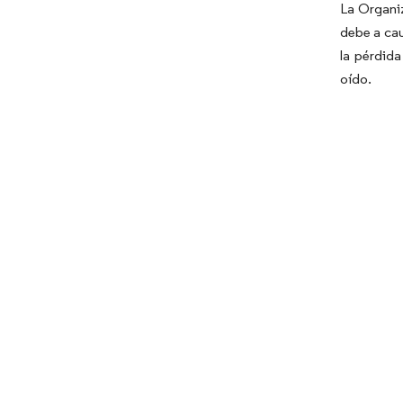
La Organi
debe a cau
la pérdid
oído.