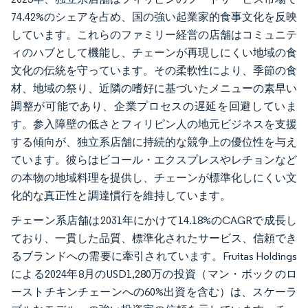
74.42%のシェアを占め、国の強い起業家的食事文化を反映
しています。これらのファミリー経営の店舗はコミュニテ
ィのハブとして機能し、チェーンが再現しにくい地域の食
文化の伝統を守っています。その柔軟性により、季節の食
材、地域の祭り、近隣の嗜好に基づいたメニューの素早い
調整が可能であり、企業プロセスの遅延を回避していま
す。参入障壁の低さとフィリピン人の地元ビジネスを支援
する傾向が、独立系店舗に持続的な競争上の優位性を与え
ています。彼らはビコール・エクスプレスやレチョンなど
の本物の地域料理を提供し、チェーンが標準化しにくい文
化的な真正性と調達慣行を維持しています。
チェーン系店舗は2031年にかけて14.18%のCAGRで成長し
ており、一貫した品質、標準化されたサービス、信頼でき
るブランドへの需要に牽引されています。Fruitas Holdings
による2024年8月のUSD1,280万の投資（マン・ボックのロ
ーストチキンチェーンへの60%出資を含む）は、スケーラ