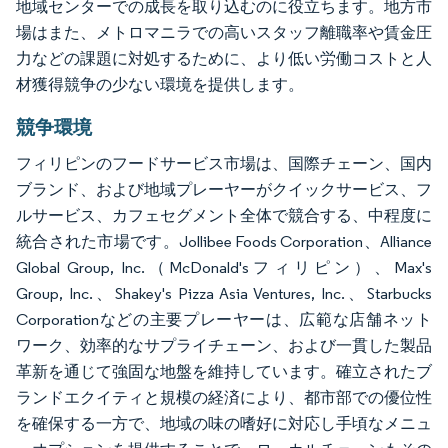
地域センターでの成長を取り込むのに役立ちます。地方市
場はまた、メトロマニラでの高いスタッフ離職率や賃金圧
力などの課題に対処するために、より低い労働コストと人
材獲得競争の少ない環境を提供します。
競争環境
フィリピンのフードサービス市場は、国際チェーン、国内
ブランド、および地域プレーヤーがクイックサービス、フ
ルサービス、カフェセグメント全体で競合する、中程度に
統合された市場です。Jollibee Foods Corporation、Alliance
Global Group, Inc.（McDonald'sフィリピン）、Max's
Group, Inc.、Shakey's Pizza Asia Ventures, Inc.、Starbucks
Corporationなどの主要プレーヤーは、広範な店舗ネット
ワーク、効率的なサプライチェーン、および一貫した製品
革新を通じて強固な地盤を維持しています。確立されたブ
ランドエクイティと規模の経済により、都市部での優位性
を確保する一方で、地域の味の嗜好に対応し手頃なメニュ