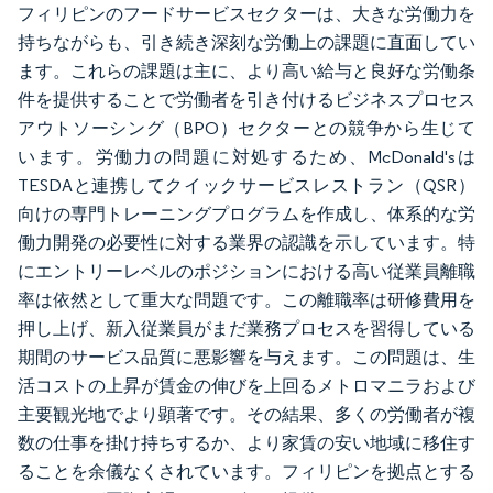
フィリピンのフードサービスセクターは、大きな労働力を
持ちながらも、引き続き深刻な労働上の課題に直面してい
ます。これらの課題は主に、より高い給与と良好な労働条
件を提供することで労働者を引き付けるビジネスプロセス
アウトソーシング（BPO）セクターとの競争から生じて
います。労働力の問題に対処するため、McDonald'sは
TESDAと連携してクイックサービスレストラン（QSR）
向けの専門トレーニングプログラムを作成し、体系的な労
働力開発の必要性に対する業界の認識を示しています。特
にエントリーレベルのポジションにおける高い従業員離職
率は依然として重大な問題です。この離職率は研修費用を
押し上げ、新入従業員がまだ業務プロセスを習得している
期間のサービス品質に悪影響を与えます。この問題は、生
活コストの上昇が賃金の伸びを上回るメトロマニラおよび
主要観光地でより顕著です。その結果、多くの労働者が複
数の仕事を掛け持ちするか、より家賃の安い地域に移住す
ることを余儀なくされています。フィリピンを拠点とする