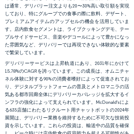
は通常、デリバリー注文よりも20〜30%高い取引額を実現
しており、特にグループでの食事の際に飲料、デザート、
プレミアムアイテムのアップセルの機会を活用していま
す。店内飲食セグメントは、ライブクッキングデモ、テー
ブルサイドサービス、音楽やデコールによって豊かになっ
た雰囲気など、デリバリーでは再現できない体験的な要素
で繁栄しています。
デリバリーサービスは上昇軌道にあり、2031年にかけて
15.78%のCAGRを誇っています。この成長は、オムニチャ
ネル体験に対する90%の消費者嗜好によって促進されてお
り、デジタルプラットフォームの普及とメトロマニラの活
気ある都市回廊全体にデリバリーカバレッジを拡大するイ
ンフラの強化によって支えられています。McDonald'sによ
る635店舗にわたるリクルート用チャットボットの2024年
展開は、デリバリー業務を維持するために不可欠な技術投
資を示しています。これらの投資は、輸送中の品質を確保
し、ピーク時には店内飲食の収容能力を超える可能性があ