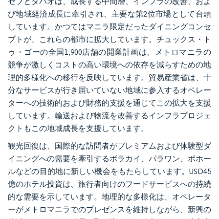
セブとダバオは、成長する中間層、インフラの改善、およ
び地域経済成長に牽引され、主要な第2位市場として台頭
しています。かつてはマニラ限定だったダイニングコンセ
プトが、これらの都市に拡大しています。チュックス・ト
ゥ・ゴーの全国1,900店舗の開業計画は、メトロマニラの
競争が激しくコストの高い環境への依存を減らすための地
理的多様化への移行を反映しています。貿易産業省は、十
分なサービスが行き届いていない地域に参入するオペレー
ターへの技術的および財務的支援を通じてこの拡大を支援
しています。輸送および物流を改善するインフラプロジェ
クトもこの地域成長を支援しています。
観光回復は、国際的な訪問者がプレミアムおよび体験型ダ
イニングへの需要を牽引するボラカイ、パラワン、ボホー
ルなどの目的地に新しい機会をもたらしています。USD45
億のホテル投資は、旅行者向けのフードサービスへの持続
的な需要を示しています。地理的な多様化は、オペレータ
ーがメトロマニラでのプレゼンスを維持しながら、新興の