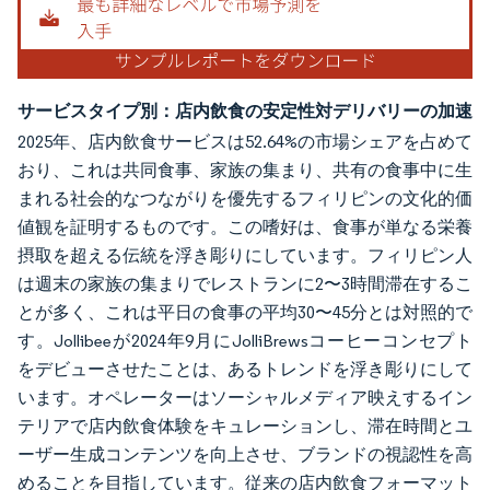
サービスタイプ別：店内飲食の安定性対デリバリーの加速
2025年、店内飲食サービスは52.64%の市場シェアを占めて
おり、これは共同食事、家族の集まり、共有の食事中に生
まれる社会的なつながりを優先するフィリピンの文化的価
値観を証明するものです。この嗜好は、食事が単なる栄養
摂取を超える伝統を浮き彫りにしています。フィリピン人
は週末の家族の集まりでレストランに2〜3時間滞在するこ
とが多く、これは平日の食事の平均30〜45分とは対照的で
す。Jollibeeが2024年9月にJolliBrewsコーヒーコンセプト
をデビューさせたことは、あるトレンドを浮き彫りにして
います。オペレーターはソーシャルメディア映えするイン
テリアで店内飲食体験をキュレーションし、滞在時間とユ
ーザー生成コンテンツを向上させ、ブランドの視認性を高
めることを目指しています。従来の店内飲食フォーマット