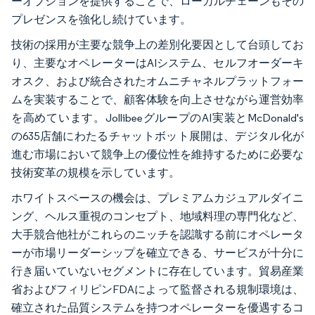
ーオプションを提供することで、ローカルチェーンもその
プレゼンスを強化し続けています。
技術の採用が主要な競争上の差別化要因として台頭してお
り、主要なオペレーターはAIシステム、セルフオーダーキ
オスク、および統合されたオムニチャネルプラットフォー
ムを実装することで、顧客体験を向上させながら運営効率
を高めています。JollibeeグループのAI実装とMcDonald's
の635店舗にわたるチャットボット展開は、デジタル化が
進む市場において競争上の優位性を維持するために必要な
技術変革の規模を示しています。
ホワイトスペースの機会は、プレミアムカジュアルダイニ
ング、ヘルス重視のコンセプト、地域料理の専門化など、
大手競合他社がこれらのニッチを認識する前にオペレータ
ーが市場リーダーシップを確立できる、サービスが十分に
行き届いていないセグメントに存在しています。貿易産業
省およびフィリピンFDAによって監督される規制環境は、
確立された品質システムを持つオペレーターを優遇するコ