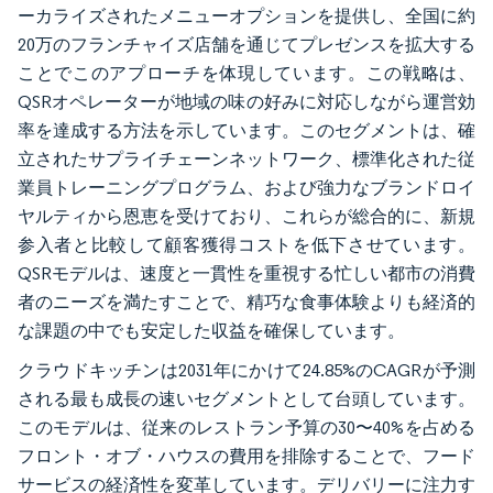
ーカライズされたメニューオプションを提供し、全国に約
20万のフランチャイズ店舗を通じてプレゼンスを拡大する
ことでこのアプローチを体現しています。この戦略は、
QSRオペレーターが地域の味の好みに対応しながら運営効
率を達成する方法を示しています。このセグメントは、確
立されたサプライチェーンネットワーク、標準化された従
業員トレーニングプログラム、および強力なブランドロイ
ヤルティから恩恵を受けており、これらが総合的に、新規
参入者と比較して顧客獲得コストを低下させています。
QSRモデルは、速度と一貫性を重視する忙しい都市の消費
者のニーズを満たすことで、精巧な食事体験よりも経済的
な課題の中でも安定した収益を確保しています。
クラウドキッチンは2031年にかけて24.85%のCAGRが予測
される最も成長の速いセグメントとして台頭しています。
このモデルは、従来のレストラン予算の30〜40%を占める
フロント・オブ・ハウスの費用を排除することで、フード
サービスの経済性を変革しています。デリバリーに注力す