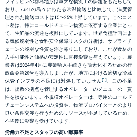
フィリピンの群島地形は重大な物流上の課題をもたらして
おり、7,641の島々にわたる常温輸送と比較して、温度管
理された輸送コストは15〜25%上昇しています。このコス
ト差は、特にコールドチェーン物流に依存する企業にとっ
て、生鮮品の流通を複雑にしています。世界食糧計画によ
る気候脆弱性と食料安全保障リスクの分析は、サプライチ
ェーンの脆弱な性質を浮き彫りにしており、これが食材の
入手可能性と価格の安定性に直接影響を与えています。農
業省は2024年4月に農業輸入手続きを簡素化するための行
政命令第20号を導入しましたが、地方における適切な冷蔵
[1]
保管インフラの不足には対処していません
。この不足
は、複数の拠点を管理するオペレーターのメニューの一貫
性を損ないます。小規模オペレーターは、専用のコールド
チェーンシステムへの投資や、物流プロバイダーとのより
良い条件交渉を行うためのリソースが不足しているため、
不均衡に影響を受けています。
労働力不足とスタッフの高い離職率