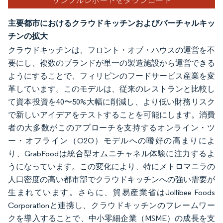
主要都市におけるクラウドキッチンおよびバーチャルキッ
チンの拡大
クラウドキッチンは、フロント・オブ・ハウスの運営を不
要にし、複数のブランドが単一の製造施設から運営できる
ようにすることで、フィリピンのフードサービス産業を変
革しています。このモデルは、従来のレストランと比較し
て資本投資を40〜50%大幅に削減し、より低い財務リスク
で新しいアイデアをテストすることを可能にします。消費
者の大多数がこのアプローチを支持するオンライン・ツ
ー・オフライン（O2O）モデルへの嗜好の高まりによ
り、GrabFoodは統合型オムニチャネル体験に注力するよ
うになっています。この変化により、特にメトロマニラの
人口密度の高い都市部でクラウドキッチンへの強い需要が
生まれています。さらに、貿易産業省はJollibee Foods
Corporationと連携し、クラウドキッチンのフレームワー
クを導入することで、中小零細企業（MSME）の成長を支