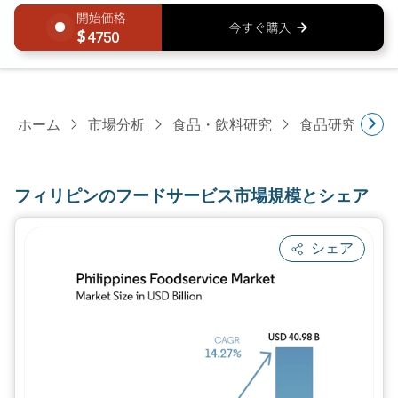
4750
ホーム
市場分析
食品・飲料研究
食品研究
フ
フィリピンのフードサービス市場規模とシェア
シェア