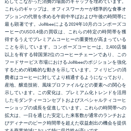
応してこなかった消費の場面のギャップを埋めています。
これらのギャップは、オフィスワーカーが標準的な食事オ
プションの代替を求める午前中半ばおよび午後の時間帯に
最も顕著です。Jollibeeによる2024年10月のコンポーズコ
ーヒーのUSD3.4億の買収は、これらの特定の時間帯を獲
得するうえでプレミアムコーヒーの重要性が高まっている
ことを示しています。コンポーズコーヒーは、2,400店舗
以上を有する韓国第2位のコーヒーチェーンであり、この
フードサービス市場におけるJollibeeのポジションを強化
するための戦略的な動きを示しています。フィリピンの消
費者はコーヒーに対してより精通するようになっており、
産地、醸造技術、風味プロファイルなどの要素への関心を
示しています。この変化は、プレミアム化トレンドを活用
したモダンティーコンセプトおよびスペシャルティコーヒ
ーショップの成長を促進しています。これらの時間帯への
拡大は、一日を通じた安定した来客数が通常のランチおよ
びディナーのピーク時間帯を超えた収益創出の機会を提供
する商業地域において特に収益性が高いです。