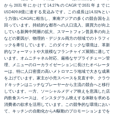
から2031年にかけて14.27%のCAGRで2031年までに
USD409.8億に達する見込みです。この成長は14.52%とい
う力強いCAGRに相当し、東南アジアの多くの競合国を上
回っています。持続的な都市への人口流入、購買力が向上
している新興中間層の拡大、スマートフォン普及率の向上
などの要因が、物理的・デジタル両方の領域でのトラフィ
ックを牽引しています。このダイナミックな環境は、革新
的なフォーマットや大規模なフランチャイズ展開に適して
います。オムニチャネル対応、厳格なサプライチェーン管
理、メニューのローカライゼーションに長けたオペレータ
ーは、特に人口密度の高いメトロマニラ地域で大きな成果
を上げています。家主が小売スペースを見直す中、クラウ
ドキッチンはニッチなプレーヤーから主流の競合へと移行
しています。一方、ソーシャルメディア映えを意識した店
内飲食スペースは、インスタグラム映えする体験を求める
消費者の欲求を活用しています。この競争的な環境におい
て、キッチンの自動化からAI駆動のプロモーションまでを