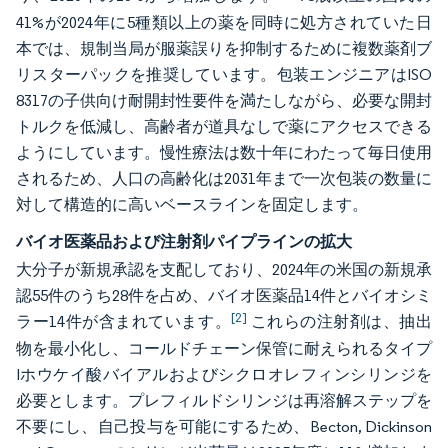
41%が2024年に5種類以上の薬を同時に処方されていた日
本では、規制当局が服薬誤りを抑制するために複数薬剤ブ
リスターパックを推奨しています。包装エンジニアはISO
8317の子供向け耐開封性要件を満たしながら、必要な開封
トルクを低減し、高齢者が道具なしで薬にアクセスできる
ようにしています。慢性療法は数十年にわたって毎日使用
されるため、人口の高齢化は2031年まで一次包装の数量に
対して構造的に高いベースラインを固定します。
バイオ医薬品および注射剤パイプラインの拡大
大分子が新規承認を支配しており、2024年の米国の新規承
認55件のうち28件を占め、バイオ医薬品14件とバイオシミ
[2]
ラー14件が含まれています。
これらの注射剤は、抽出
物を最小化し、コールドチェーン保管に耐えられるタイプ
Iホウケイ酸バイアルおよびシクロオレフィンシリンジを
必要とします。プレフィルドシリンジは再溶解ステップを
不要にし、自己投与を可能にするため、Becton, Dickinson