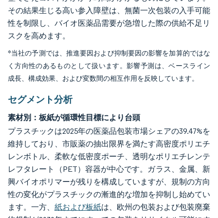
その結果生じる高い参入障壁は、無菌一次包装の入手可能
性を制限し、バイオ医薬品需要が急増した際の供給不足リ
スクを高めます。
*当社の予測では、推進要因および抑制要因の影響を加算的ではな
く方向性のあるものとして扱います。影響予測は、ベースライン
成長、構成効果、および変数間の相互作用を反映しています。
セグメント分析
素材別：板紙が循環性目標により台頭
プラスチックは2025年の医薬品包装市場シェアの39.47%を
維持しており、市販薬の抽出限界を満たす高密度ポリエチ
レンボトル、柔軟な低密度ポーチ、透明なポリエチレンテ
レフタレート（PET）容器が中心です。ガラス、金属、新
興バイオポリマーが残りを構成していますが、規制の方向
性の変化がプラスチックの漸進的な増加を抑制し始めてい
ます。一方、
紙および板紙
は、欧州の包装および包装廃棄