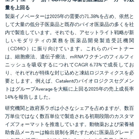
量を上回る
製薬イノベーターは2025年の需要の71.38%を占め、依然と
して大量の低分子医薬品と既存のバイオ医薬品の多くを社
内で製造しています。それでも、アセットライト戦略が新
しいモダリティの業務を医薬品開発製造受託機関
（CDMO）に振り向けています。これらのパートナー
は、細胞療法、遺伝子療法、mRNAワクチンのフィルフィ
ニッシュを吸収するにつれてCAGR 6.73%で成長してお
り、それぞれが特殊な封じ込めと凍結ロジスティクスを必
要とします。例えば、Catalentのバイオロジクスセグメン
トはグループAverageを大幅に上回る2025年の売上成長率
14%を報告しました。
研究機関と政府系ラボは小さなシェアを占めますが、数百
万単位ではなく数百単位で製造される初期段階のカスタマ
イズフォーマットを推進しています。動物薬および栄養補
助食品メーカーは輸出規制を満たすために医薬品グレード