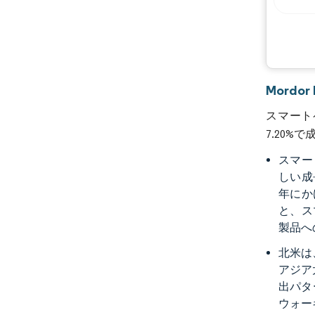
Mordo
スマートペ
7.20%
スマー
しい成長
年にかけ
と、ス
製品へ
北米は
アジア
出パタ
ウォー