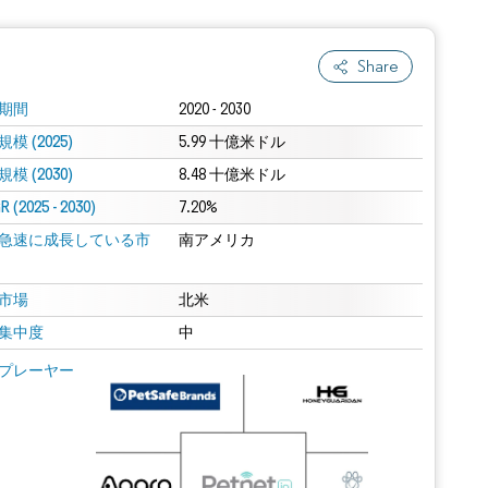
Share
期間
2020 - 2030
模 (2025)
5.99 十億米ドル
模 (2030)
8.48 十億米ドル
 (2025 - 2030)
7.20%
急速に成長している市
南アメリカ
市場
北米
集中度
中
プレーヤー