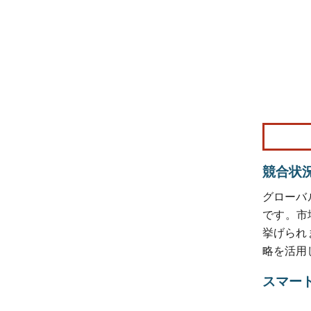
画像 © Mo
競合状
グローバ
です。市場にお
挙げられ
略を活用
スマー