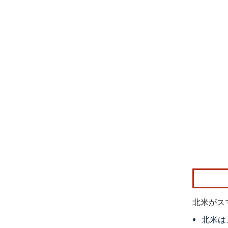
画像 © Mo
北米がス
北米は