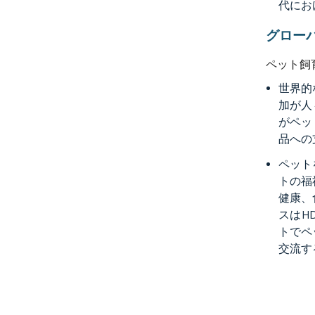
代にお
グロー
ペット飼
世界的
加が人
がペッ
品への
ペット
トの福
健康、
スはH
トでペ
交流す