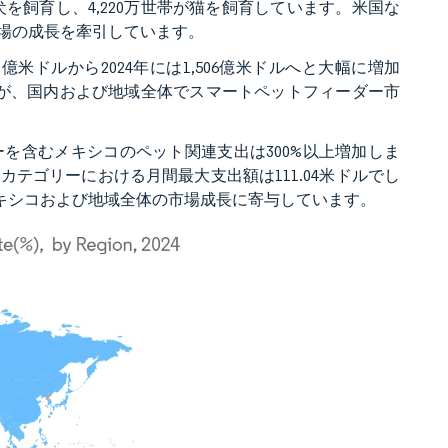
が犬を飼育し、4,220万世帯が猫を飼育しています。米国な
場の成長を牽引しています。
億米ドルから2024年には1,506億米ドルへと大幅に増加
加が、国内および地域全体でスマートペットフィーダー市
を含むメキシコのペット関連支出は300%以上増加しま
カテゴリーにおける月間最大支出額は111.04米ドルでし
、メキシコおよび地域全体の市場成長に寄与しています。