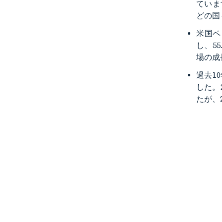
ていま
どの国
米国ペ
し、5
場の成
過去1
した。
たが、