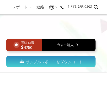
レポート
連絡
+1 617-765-2493
4750