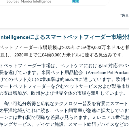
画像 © Mordor Intelligence。再利用にはCC BY 4.0の表示が必要です。
*免
r Intelligenceによるスマートペットフィーダー市場分
ットフィーダー市場規模は2025年に59億9,000万米ドルと推
で成長し、2030年までに84億8,000万米ドルに達する見込みです。
トペットフィーダー市場は、ペットケアにおけるIoT対応デ
を遂げています。米国ペット用品協会（American Pet Products
てのペット支出の増加率は約58.67%に達しています。欧州ペットフード
マートペットフィーダーを含むペットサービスおよび製品市場は、
の支出増加が、欧州および世界全体の市場を牽引しています。
、高い可処分所得と広範なテクノロジー普及を背景にスマート
太平洋地域がこれに続き、ペット飼育率が急速に拡大していま
ーンには世代間で明確な差異が見られます。ミレニアル世代お
キングサービス、デイケア施設、スマート給餌デバイスなどの