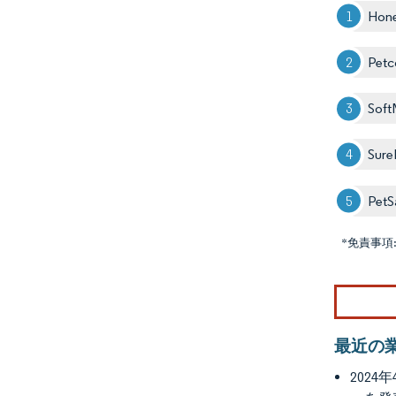
Hon
Petc
Soft
Sure
PetS
*免責事項
最近の
202