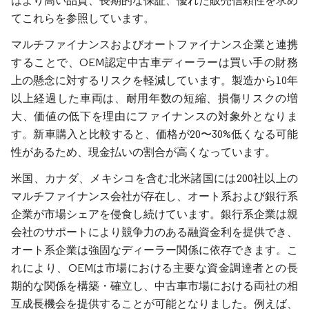
はより高い品質、長期的な保証、優れた販売信頼性を求め
てこれらを参照しています。
マルチファイナンスおよびオートファイナンス企業と連携
することで、OEM認定中古車ディーラーは買い手の財務
上の懸念に対するリスクを軽減しています。製造から10年
以上経過した車両は、耐用年数の短縮、損傷リスクの増
大、価値の低下を理由にファイナンスの対象外となりま
す。新車購入と比較すると、価格が20〜30%低くなる可能
性があるため、現金払いの割合が高くなっています。
米国、カナダ、メキシコを含む北米諸国には200社以上の
マルチファイナンス会社が存在し、オート系および銀行系
企業が市場シェアを侵食し続けています。銀行系企業は親
会社のサポートにより競争力のある融資金利を提供でき、
オート系企業は強固なディーラー関係に依存できます。こ
れにより、OEMは市場における主要な資金調達者との長
期的な関係を構築・確立し、中古車市場における両社の相
互成長機会を提供することが可能となりました。例えば、