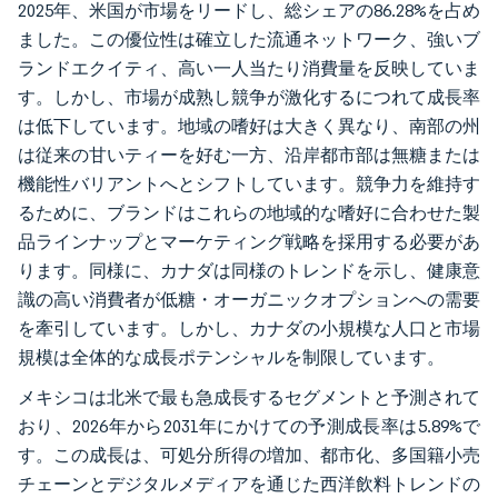
2025年、米国が市場をリードし、総シェアの86.28%を占め
ました。この優位性は確立した流通ネットワーク、強いブ
ランドエクイティ、高い一人当たり消費量を反映していま
す。しかし、市場が成熟し競争が激化するにつれて成長率
は低下しています。地域の嗜好は大きく異なり、南部の州
は従来の甘いティーを好む一方、沿岸都市部は無糖または
機能性バリアントへとシフトしています。競争力を維持す
るために、ブランドはこれらの地域的な嗜好に合わせた製
品ラインナップとマーケティング戦略を採用する必要があ
ります。同様に、カナダは同様のトレンドを示し、健康意
識の高い消費者が低糖・オーガニックオプションへの需要
を牽引しています。しかし、カナダの小規模な人口と市場
規模は全体的な成長ポテンシャルを制限しています。
メキシコは北米で最も急成長するセグメントと予測されて
おり、2026年から2031年にかけての予測成長率は5.89%で
す。この成長は、可処分所得の増加、都市化、多国籍小売
チェーンとデジタルメディアを通じた西洋飲料トレンドの