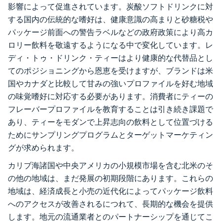
影響によって促進されています。炭酸ソフトドリンクに対
する国内の伝統的な嗜好は、健康意識の高まりと砂糖税や
パッケージ前面への警告ラベルなどの政府政策により高カ
ロリー飲料を敬遠するようになる中で変化しています。レ
ディ・トゥ・ドリンク・ティーはより健康的な代替品とし
てのポジショニングから恩恵を受けますが、ブランドは米
国やカナダと比較して甘みの強いプロファイルを好む地域
の味覚嗜好に対応する必要があります。消費者にティーの
フレーバープロファイルを教育することは引き続き課題で
あり、ティーをモダンで上昇志向の飲料として位置づける
ためにサンプリングプログラムとターゲットマーケティン
グが求められます。
カリブ海諸国や中央アメリカの小規模市場を含む北米のそ
の他の地域は、まだ発展の初期段階にあります。これらの
地域は、経済成長と小売の近代化によってパッケージ飲料
へのアクセスが改善されるにつれて、長期的な機会を提供
します。地元の流通業者とのパートナーシップを通じてこ