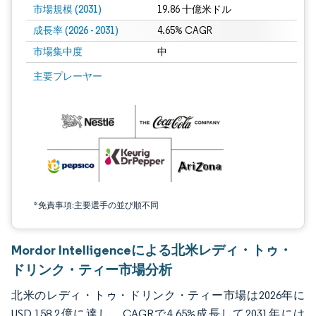
市場規模 (2031)
19.86 十億米ドル
成長率 (2026 - 2031)
4.65% CAGR
市場集中度
中
画像 © Mordor Intelligence。再利用にはCC BY 4.0の表示が必要です。
主要プレーヤー
*免責事項:主要選手の並び順不同
Mordor Intelligenceによる北米レディ・トゥ・
ドリンク・ティー市場分析
北米のレディ・トゥ・ドリンク・ティー市場は2026年に
USD 158.2億に達し、CAGRで4.65%成長して2031年には