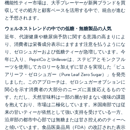
機能性ティー市場は、大手プレーヤーが新興ブランドを買
収してその処方と顧客ベースを活用する中で、統合が進む
と予想されます。
ウェルネストレンドの中での低糖・無糖製品の人気
近年、代謝健康や糖尿病予防に関する意識の高まりによ
り、消費者は栄養成分表示にますます注意を払うようにな
り、ゼロシュガーおよび低糖ティーが急増しています。今
年に入り、PepsiCo とUnileverは、ステビアとモンクフル
ーツを使用してカロリーを加えずに甘さを実現した「ピュ
アリーフ・ゼロシュガー（Pure Leaf Zero Sugar）」を発売
しました。このアプローチは、ゼロシュガーオプションに
関心を示す消費者の大部分のニーズに直接応えるもので
す。ただし、天然甘味料は一部の層が好まない後味の課題
を抱えており、市場は二極化しています。米国南部では従
来の甘いティーが依然として強い支持を受けている一方、
沿岸部の都市中心部では無糖または甘さ控えめのティーへ
と傾いています。食品医薬品局（FDA）の改訂された表示