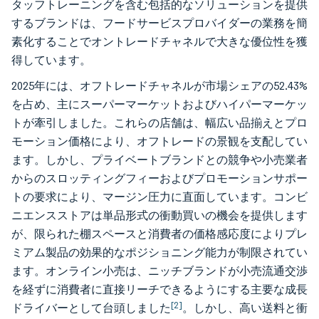
タッフトレーニングを含む包括的なソリューションを提供
するブランドは、フードサービスプロバイダーの業務を簡
素化することでオントレードチャネルで大きな優位性を獲
得しています。
2025年には、オフトレードチャネルが市場シェアの52.43%
を占め、主にスーパーマーケットおよびハイパーマーケッ
トが牽引しました。これらの店舗は、幅広い品揃えとプロ
モーション価格により、オフトレードの景観を支配してい
ます。しかし、プライベートブランドとの競争や小売業者
からのスロッティングフィーおよびプロモーションサポー
トの要求により、マージン圧力に直面しています。コンビ
ニエンスストアは単品形式の衝動買いの機会を提供します
が、限られた棚スペースと消費者の価格感応度によりプレ
ミアム製品の効果的なポジショニング能力が制限されてい
ます。オンライン小売は、ニッチブランドが小売流通交渉
を経ずに消費者に直接リーチできるようにする主要な成長
[2]
ドライバーとして台頭しました
。しかし、高い送料と衝