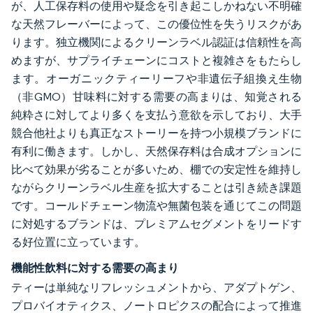
が、人工保存料の使用や疑念を引き起こしかねない不明確
な天然フレーバーによって、この優位性を失うリスクがあ
ります。独立機関によるクリーンラベル認証は信頼性を高
めますが、サプライチェーンにコストと複雑さをもたらし
ます。オーガニックティーリーフや非遺伝子組換え生物
（非GMO）甘味料に対する需要の高まりは、知覚される
純粋さに対してより多くを支払う意欲を示しており、大手
競合他社よりも真正なストーリーを持つ小規模ブランドに
有利に働きます。しかし、天然保存料は合成オプションに
比べて効果が劣ることが多いため、棚での安定性を維持し
ながらクリーンラベル生産を拡大することは引き続き課題
です。コールドチェーン物流や無菌包装を通じてこの問題
に対処するブランドは、プレミアムセグメントをリードす
る好位置に立っています。
機能性飲料に対する需要の高まり
ティーは単純なリフレッシュメントから、アダプトゲン、
プロバイオティクス、ノートロピクスの配合によって推進