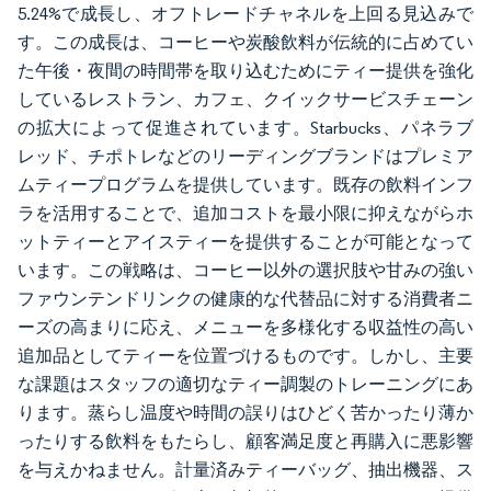
5.24%で成長し、オフトレードチャネルを上回る見込みで
す。この成長は、コーヒーや炭酸飲料が伝統的に占めてい
た午後・夜間の時間帯を取り込むためにティー提供を強化
しているレストラン、カフェ、クイックサービスチェーン
の拡大によって促進されています。Starbucks、パネラブ
レッド、チポトレなどのリーディングブランドはプレミア
ムティープログラムを提供しています。既存の飲料インフ
ラを活用することで、追加コストを最小限に抑えながらホ
ットティーとアイスティーを提供することが可能となって
います。この戦略は、コーヒー以外の選択肢や甘みの強い
ファウンテンドリンクの健康的な代替品に対する消費者ニ
ーズの高まりに応え、メニューを多様化する収益性の高い
追加品としてティーを位置づけるものです。しかし、主要
な課題はスタッフの適切なティー調製のトレーニングにあ
ります。蒸らし温度や時間の誤りはひどく苦かったり薄か
ったりする飲料をもたらし、顧客満足度と再購入に悪影響
を与えかねません。計量済みティーバッグ、抽出機器、ス