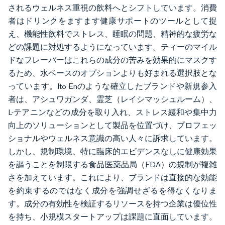
されるウェルネス重視の飲料へとシフトしています。消費
者はドリンクをますます健康サポートのツールとして捉
え、機能性飲料でストレス、睡眠の問題、精神的な疲労な
どの課題に対処するようになっています。ティーのマイル
ドなフレーバーはこれらの成分の苦みを効果的にマスクす
るため、水ベースのオプションよりも好まれる選択肢とな
っています。Ito Enのような確立したブランドや新規参入
者は、アシュワガンダ、霊芝（レイシマッシュルーム）、
L-テアニンなどの成分を取り入れ、ストレス緩和や集中力
向上のソリューションとして製品を位置づけ、プロフェッ
ショナルやウェルネス意識の高い人々に訴求しています。
しかし、規制環境、特に臨床的エビデンスなしに健康効果
を謳うことを制限する食品医薬品局（FDA）の規制が複雑
さを加えています。これにより、ブランドは直接的な効能
を約束するのではなく成分を強調せざるを得なくなりま
す。成分の有効性を検証するリソースを持つ企業は優位性
を持ち、小規模スタートアップは課題に直面しています。