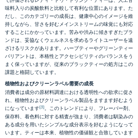
で評価されるレディ・トゥ・ドリンク・ティーは、人工甘
味料入りの炭酸飲料と比較して有利な位置にあります。た
だし、このカテゴリーの成長は、健康中心のイメージを維
持しながら、甘さを好むメインストリームの味覚にも対応
することにかかっています。苦みや渋みに傾きすぎたブラ
ンドは、妥協なくウェルネスを求めるライトユーザーを遠
ざけるリスクがあります。ハーブティーやグリーンティー
バリアントは、本格性とアクセシビリティのバランスをう
まく保っていますが、従来のブラックティーの処方はこの
課題と格闘しています。
植物性およびクリーンラベル需要の成長
消費者は成分の原材料調達における透明性への欲求に促さ
れ、植物性およびクリーンラベル製品をますます好むよう
[3]
になっています
。このトレンドにより、フレーバー剤、
保存料、着色料に対する精査が強まり、消費者は馴染みの
ある成分を用いたシンプルな成分表示を好むようになって
います。ティーは本来、植物性の価値観と合致しています