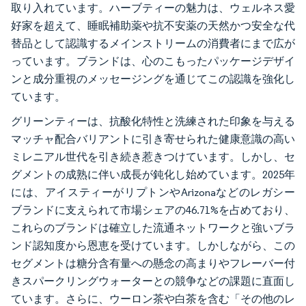
取り入れています。ハーブティーの魅力は、ウェルネス愛
好家を超えて、睡眠補助薬や抗不安薬の天然かつ安全な代
替品として認識するメインストリームの消費者にまで広が
っています。ブランドは、心のこもったパッケージデザイ
ンと成分重視のメッセージングを通じてこの認識を強化し
ています。
グリーンティーは、抗酸化特性と洗練された印象を与える
マッチャ配合バリアントに引き寄せられた健康意識の高い
ミレニアル世代を引き続き惹きつけています。しかし、セ
グメントの成熟に伴い成長が鈍化し始めています。2025年
には、アイスティーがリプトンやArizonaなどのレガシー
ブランドに支えられて市場シェアの46.71%を占めており、
これらのブランドは確立した流通ネットワークと強いブラ
ンド認知度から恩恵を受けています。しかしながら、この
セグメントは糖分含有量への懸念の高まりやフレーバー付
きスパークリングウォーターとの競争などの課題に直面し
ています。さらに、ウーロン茶や白茶を含む「その他のレ