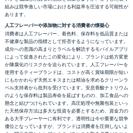
組みは競争激しい市場における利益率を圧迫する可能性が
あります。
人工フレーバーや添加物に対する消費者の懐疑心
消費者は人工フレーバー、着色料、保存料を低品質または
不健康な製品の指標として拒否するようになっています。
成分への意識の高まりとラベルを解読するモバイルアプリ
によって促進されたこの変化により、ブランドは処方変更
か陳腐化のリスクかを迫られています。人工フレーバーを
使用するティーブランドは、コストが高く賞味期限が短い
にもかかわらず天然エキスまたは精油を求めるクリーンラ
ベル支持者から批判を受けています。安息香酸ナトリウム
のような保存料は製品寿命を延ばすものの、加工食品への
懸念と結びつけられています。高圧処理や無菌包装といっ
た天然保存方法は多大な投資を必要とするため、資金力の
ある大手プレーヤーに有利です。透明性は今や重要な競争
優位となっていますが、ブランドは消費者を圧倒しないよ