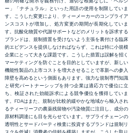
糖の明確な開示を義務付け、適切な根拠なしに「ヘルシ
ー」「ナチュラル」といった用語の使用を制限していま
す。こうした変更により、ティーメーカーのコンプライア
ンスコストが増加し、処方変更の期間が長期化していま
す。抗酸化物質や代謝サポートなどのメリットを訴求する
ブランドは、規制措置を受けないよう主張を裏付ける臨床
的エビデンスを提供しなければならず、これは特に小規模
企業にとって大きな課題です。こうした措置は誤解を招く
マーケティングを防ぐことを目的としていますが、新しい
機能性製品の上市コストを増大させることで革新への参入
障壁を高めるという側面もあります。強力な規制専門知識
と研究パートナーシップを持つ企業は適応力で優位に立
ち、検証された効能訴求による競争優位を獲得していま
す。FDAはまた、規制が比較的緩やかな地域から輸入され
るティーリーフの農薬残留物や汚染物質に注目し、成分の
原材料調達にも目を光らせています。サプライチェーンの
透明性とサードパーティ検査に投資するブランドは規制リ
スクを低減し消費者の信頼を構築しますが、こうした取り