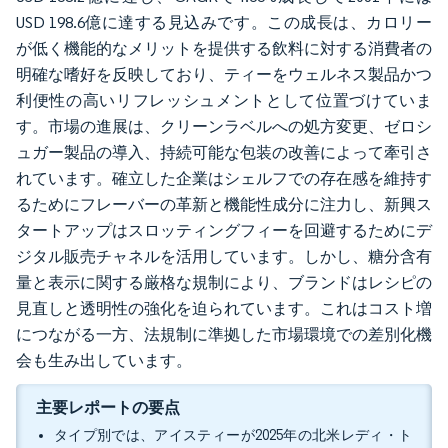
USD 198.6億に達する見込みです。この成長は、カロリー
が低く機能的なメリットを提供する飲料に対する消費者の
明確な嗜好を反映しており、ティーをウェルネス製品かつ
利便性の高いリフレッシュメントとして位置づけていま
す。市場の進展は、クリーンラベルへの処方変更、ゼロシ
ュガー製品の導入、持続可能な包装の改善によって牽引さ
れています。確立した企業はシェルフでの存在感を維持す
るためにフレーバーの革新と機能性成分に注力し、新興ス
タートアップはスロッティングフィーを回避するためにデ
ジタル販売チャネルを活用しています。しかし、糖分含有
量と表示に関する厳格な規制により、ブランドはレシピの
見直しと透明性の強化を迫られています。これはコスト増
につながる一方、法規制に準拠した市場環境での差別化機
会も生み出しています。
主要レポートの要点
タイプ別では、アイスティーが2025年の北米レディ・ト