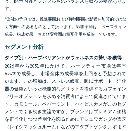
う、開示内容とシンプルさのバランスを取る必要がありま
す。
*当社の予測では、推進要因および抑制要因の影響を加算的ではな
く方向性のあるものとして扱います。影響予測は、ベースライン
成長、構成効果、および変数間の相互作用を反映しています。
セグメント分析
タイプ別：ハーブバリアントがウェルネスの勢いを獲得
2026年から2031年にかけて、ハーブティー市場は年率
6.57%で成長し、市場全体の成長率を上回ると予想されて
います。この増加は、ストレス緩和、睡眠サポート、消化
器の健康といった機能的なメリットを提供するカフェイン
フリーオプションを求める消費者によって促進されていま
す。カモミール、ペパーミント、ハイビスカスがこのセグ
メントで引き続き主流ですが、ブランドはプレミアム価格
を正当化しつつ差別化を図るためにアシュワガンダや霊芝
（レイシマッシュルーム）などのアダプトゲンをますます