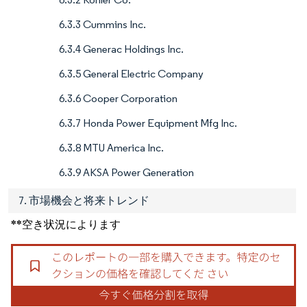
6.3.3 Cummins Inc.
6.3.4 Generac Holdings Inc.
6.3.5 General Electric Company
6.3.6 Cooper Corporation
6.3.7 Honda Power Equipment Mfg Inc.
6.3.8 MTU America Inc.
6.3.9 AKSA Power Generation
7. 市場機会と将来トレンド
**空き状況によります