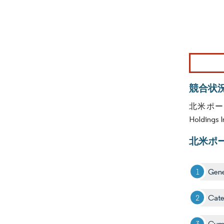
画像 © Mo
競合状
北米ポー
Holdings
北米ポ
Gene
Cater
Cumm