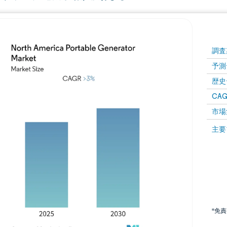
調査
予測
歴史
CAG
市場
主要
*免