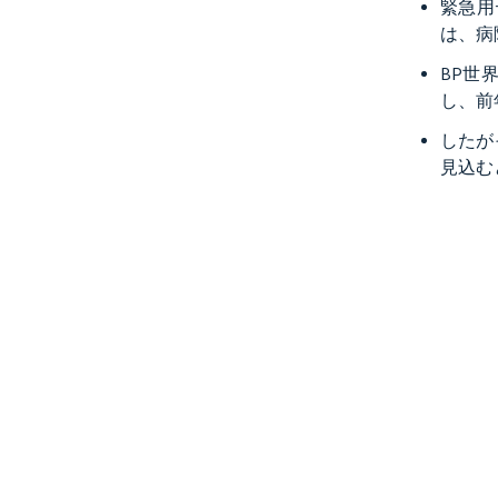
緊急用
は、病
BP世
し、前年
したが
見込む