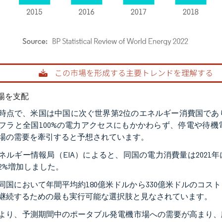
rdor Intelligence。再利用にはCC BY 4.0の表示が必要です。
場を支配
1年時点で、米国は中国に次ぐ世界第2位のエネルギー消費国で
フラと全国100%の電力アクセスにもかかわらず、停電や待
場の需要を牽引すると予想されています。
ネルギー情報局（EIA）によると、同国の電力消費量は2021年に合計
2%増加しました。
同国において年間平均約180億米ドルから330億米ドルのコ
継続するための最も実行可能な選択肢と見なされています。
より、予測期間中のポータブル発電機市場への需要が高まり、