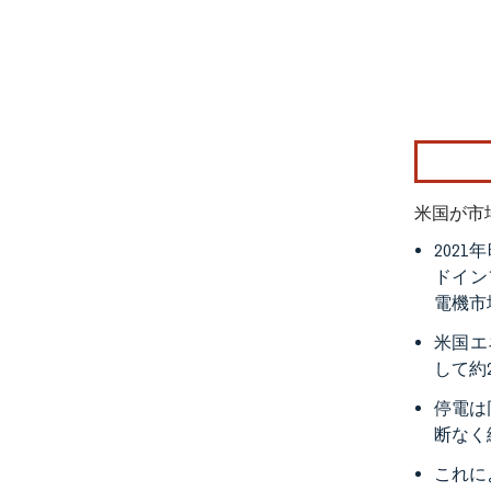
画像 © Mo
米国が市
202
ドイン
電機市
米国エ
して約
停電は
断なく
これに