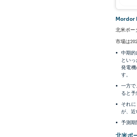
Mordo
北米ポー
市場は2
中期的
といっ
発電機
す。
一方で
ると予
それに
が、近
予測期
北米ポ