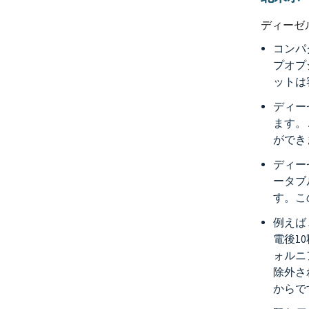
ディーゼ
コンパ
プオプ
ットは
ディー
ます。
ができ
ディー
ータブ
す。こ
例えば
電後1
ォルニ
除外さ
からで