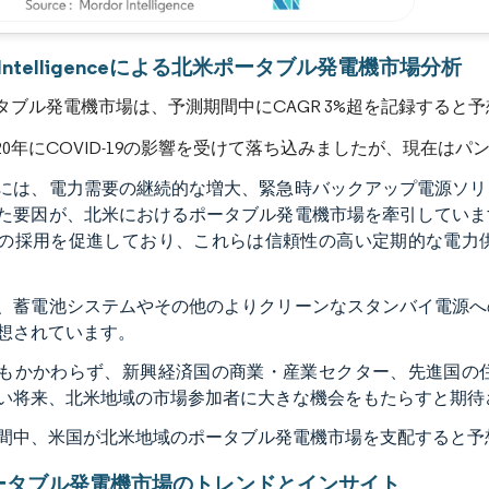
画像 © Mordor Intelligence。再利用にはCC BY 4.0の表示が必要です。
r Intelligenceによる北米ポータブル発電機市場分析
タブル発電機市場は、予測期間中にCAGR 3%超を記録すると
020年にCOVID-19の影響を受けて落ち込みましたが、現在は
には、電力需要の継続的な増大、緊急時バックアップ電源ソリ
た要因が、北米におけるポータブル発電機市場を牽引していま
の採用を促進しており、これらは信頼性の高い定期的な電力
、蓄電池システムやその他のよりクリーンなスタンバイ電源へ
想されています。
もかかわらず、新興経済国の商業・産業セクター、先進国の
い将来、北米地域の市場参加者に大きな機会をもたらすと期待
間中、米国が北米地域のポータブル発電機市場を支配すると予
ータブル発電機市場のトレンドとインサイト