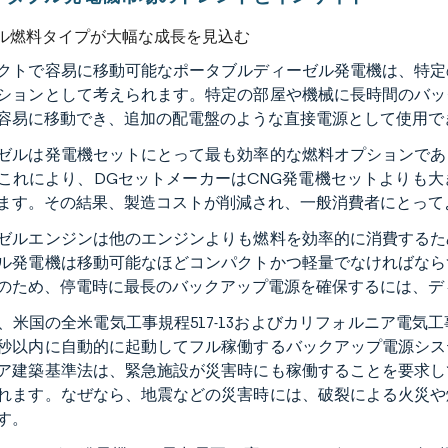
ル燃料タイプが大幅な成長を見込む
クトで容易に移動可能なポータブルディーゼル発電機は、特定
ションとして考えられます。特定の部屋や機械に長時間のバッ
容易に移動でき、追加の配電盤のような直接電源として使用で
ゼルは発電機セットにとって最も効率的な燃料オプションであ
これにより、DGセットメーカーはCNG発電機セットよりも
ます。その結果、製造コストが削減され、一般消費者にとって
ゼルエンジンは他のエンジンよりも燃料を効率的に消費するた
ル発電機は移動可能なほどコンパクトかつ軽量でなければなら
のため、停電時に最長のバックアップ電源を確保するには、デ
、米国の全米電気工事規程517-13およびカリフォルニア電
0秒以内に自動的に起動してフル稼働するバックアップ電源シ
ア建築基準法は、緊急施設が災害時にも稼働することを要求し
れます。なぜなら、地震などの災害時には、破裂による火災や
す。