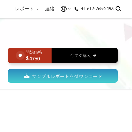
レポート
連絡
+1 617-765-2493
4750