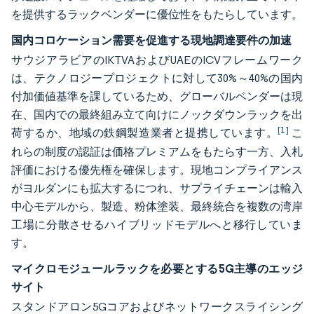
を提供するラックベンダーに優位性をもたらしています。
国内コロケーション需要を促進する現地調達要件の加速
サウジアラビアのIKTVAおよびUAEのICVフレームワーク
は、テクノロジープロジェクトに対して30%～40%の国内
付加価値基準を課しているため、グローバルベンダーは現
在、国内での最終組み立て向けにノックダウンラックを出
[1]
荷するか、地域の鉄鋼製造業者と提携しています。
こ
れらの制度の認証は価格プレミアムをもたらす一方、入札
評価における優先権を確保します。現地コンプライアンス
がヨルダンにも拡大するにつれ、サプライチェーンは輸入
中心モデルから、製造、粉体塗装、最終統合を複数の湾岸
工場に分散させるハイブリッドモデルへと移行していま
す。
マイクロモジュールラックを必要とする5G主導のエッジ
サイト
スタンドアロン5Gコアおよびネットワークスライシング