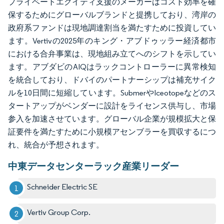
プライベートエクイティ支援のメーカーはコスト効率を確
保するためにグローバルブランドと提携しており、湾岸の
政府系ファンドは現地調達割当を満たすために投資してい
ます。Vertivの2025年のキング・アブドゥッラー経済都市
における合弁事業は、現地組み立てへのシフトを示してい
ます。アブダビのAIQはラックコントローラーに異常検知
を統合しており、ドバイのパートナーシップは補充サイク
ルを10日間に短縮しています。SubmerやIceotopeなどのス
タートアップがベンダーに設計をライセンス供与し、市場
参入を加速させています。グローバル企業が規模拡大と保
証要件を満たすために小規模アセンブラーを買収するにつ
れ、統合が予想されます。
中東データセンターラック産業リーダー
Schneider Electric SE
Vertiv Group Corp.