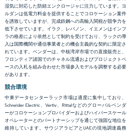
湿気に対応した防錆エンクロージャに注力しています。ヨ
ルダンは低電力料金を提供することでコロケーション案件
を誘致していますが、完成鉄鋼への高輸入関税が競争力を
低下させています。イラク、レバノン、イエメンはインフ
ラの格差により依然として制約を受けており、ラックの導
入は国際機関や通信事業者との機会主義的な契約に限定さ
れています。ベンダーは、中核湾岸市場での直接販売と、
フロンティア諸国でのチャネル流通およびプロジェクトベ
ースの入札を組み合わせた市場参入モデルを調整する必要
があります。
競合環境
中東データセンターラック市場は適度に集中しており、
Schneider Electric、Vertiv、Rittalなどのグローバルベンダ
ーがコロケーションプロバイダーおよびハイパースケール
オペレーターとのパートナーシップを通じて強固な地位を
維持しています。サウジアラビアとUAEの現地調達義務