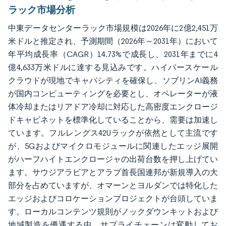
ラック市場分析
中東データセンターラック市場規模は2026年に2億2,451万
米ドルと推定され、予測期間（2026年～2031年）において
年平均成長率（CAGR）14.73%で成長し、2031年までに4
億4,633万米ドルに達する見込みです。ハイパースケール
クラウドが現地でキャパシティを確保し、ソブリンAI義務
が国内コンピューティングを必要とし、オペレーターが液
体冷却またはリアドア冷却に対応した高密度エンクロージ
ドキャビネットを標準化していることから、需要は加速し
ています。フルレングス42Uラックが依然として主流です
が、5Gおよびマイクロモジュールに関連したエッジ展開
がハーフハイトエンクロージャの出荷台数を押し上げてい
ます。サウジアラビアとアラブ首長国連邦が新規導入の大
部分を占めていますが、オマーンとヨルダンでは特化した
エッジおよびコロケーションプロジェクトが台頭していま
す。ローカルコンテンツ規則がノックダウンキットおよび
地域製造を優遇する中、サプライチェーンは変動してお