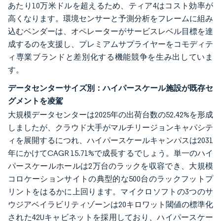
あたり10万米ドルを超えるため、ティア4はコスト効率が
高くなります。環境センサーと予測分析をフレームに組み
込むベンダーは、オペレーターがサービスレベル目標を達
成するのを支援し、プレミアムサプライヤーをコモディテ
ィ専業ブランドと差別化する機能競争を生み出していま
す。
データセンターサイズ別：ハイパースケール施設が既存セ
グメントを凌駕
大規模データセンターは2025年の出荷台数の52.42%を形成
しましたが、クラウド大手がマルチリージョンキャパシテ
ィを展開するにつれ、ハイパースケールキャンパスは2031
年にかけてCAGR 15.71%で成長するでしょう。単一のハイ
パースケールホールは2万台のラックを収容でき、大規模
コロケーションサイトの典型的な500台のラックフットプ
リントをはるかに上回ります。マイクロソフトの3つのサ
ウジアベイラビリティゾーンは20キロワット閾値の標準化
された42Uキャビネットを採用しており、ハイパースケー