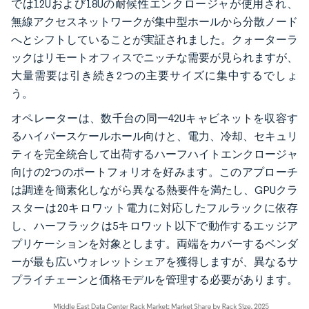
では12Uおよび18Uの耐候性エンクロージャが使用され、
無線アクセスネットワークが集中型ホールから分散ノード
へとシフトしていることが実証されました。クォーターラ
ックはリモートオフィスでニッチな需要が見られますが、
大量需要は引き続き2つの主要サイズに集中するでしょ
う。
オペレーターは、数千台の同一42Uキャビネットを収容す
るハイパースケールホール向けと、電力、冷却、セキュリ
ティを完全統合して出荷するハーフハイトエンクロージャ
向けの2つのポートフォリオを好みます。このアプローチ
は調達を簡素化しながら異なる熱要件を満たし、GPUクラ
スターは20キロワット電力に対応したフルラックに依存
し、ハーフラックは5キロワット以下で動作するエッジア
プリケーションを対象とします。両端をカバーするベンダ
ーが最も広いウォレットシェアを獲得しますが、異なるサ
プライチェーンと価格モデルを管理する必要があります。