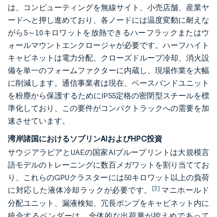
は、コンピューティングを無線サイト、小売店舗、産業ヤ
ードへと押し進めており、各ノードには温度変動に耐えな
がら5～10キロワットを放熱できるハーフラックまたはウ
ォールマウントエンクロージャが必要です。ハーフハイト
キャビネットは電力分配、クローズドループ冷却、消火設
備を単一のフォームファクターに内蔵し、現場作業を大幅
に削減します。通信事業者は現在、ベースバンドユニット
を粉塵から保護するためにIP55定格の密閉型スチールを標
準化しており、この要件がコンパクトラックへの需要を加
速させています。
湾岸諸国におけるソブリンAIおよびHPC投資
サウジアラビアとUAEの国家AIブループリントは大規模言
語モデルのトレーニングに数百メガワットを割り当ててお
り、これらのGPUクラスターには50キロワット以上の負荷
[2]
に対応した液体冷却ラックが必要です。
マニホールド
分配ユニット、漏液検知、冗長ポンプをキャビネット内に
統合するベンダーは、全体的な出荷量が控えめであって