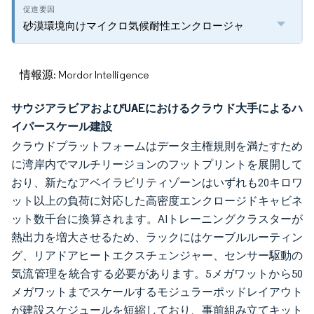
砂漠環境向けマイクロ気候耐性エンクロージャ
情報源: Mordor Intelligence
サウジアラビアおよびUAEにおけるクラウド大手によるハ
イパースケール建設
クラウドプラットフォームはデータ主権規則を満たすため
に湾岸内でマルチリージョンのフットプリントを展開して
おり、新たなアベイラビリティゾーンはいずれも20キロワ
ット以上の負荷に対応した高密度エンクロージドキャビネ
ット数千台に換算されます。AIトレーニングクラスターが
熱出力を増大させるため、ラックにはケーブルルーティン
グ、リアドアヒートエクスチェンジャー、センサー駆動の
気流管理を統合する必要があります。5メガワットから50
メガワットまでスケールするモジュラーポッドレイアウト
が建設スケジュールを短縮しており、事前組み立てキット