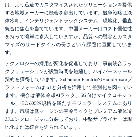
は、より迅速でカスタマイズされたソリューションを提供
する地域メーカーに機会を創出しています。競争戦略は液
体冷却、インテリジェントラックシステム、現地化、垂直
統合に焦点を当てています。中国メーカーはコスト優位性
を持って湾岸に参入していますが、品質への懸念とカスタ
マイズのリードタイムの長さという課題に直面していま
す。
テクノロジーの採用が変化を促進しており、事前統合ラッ
クソリューションが設置時間を短縮し、ハイパースケール
契約を獲得しています。Schneider ElectricのEcoStruxureプ
ラットフォームはIoTと分析を活用して差別化を図ってい
ます。機会は液体冷却AIラック、5G向けマイクロモジュ
ール、IEC 60529規格を満たすモジュラーシステムにあり
ます。市場は低マージンの空冷ラックとプレミアム液体冷
却エンクロージャに分裂しており、中堅サプライヤーは現
地化または統合を迫られています。