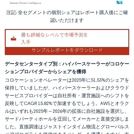
注記: 全セグメントの個別シェアはレポート購入後にご確
画像 © Mordor Intelligence。再利用にはCC BY 4.0の表示が必要です。
認いただけます
データセンタータイプ別：ハイパースケーラーがコロケー
ションプロバイダーからシェアを獲得
コロケーションオペレーターは2025年に51.53%のシェアを
保持していましたが、ハイパースケーラーおよびクラウド
サービスプロバイダーは自社所有・運営施設へのシフトを
反映してCAGR 15.82%で加速するでしょう。AWSとオラク
ルはいずれも2025年～2026年の拡張に自社施設を選択し、
サードパーティホールを迂回してメーカーと直接交渉しま
した。直接調達はジャストインタイム物流とグローバルス