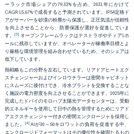
ーラック市場シェアの79.33%を占め、2031年にかけて
CAGR 15.67%で成長すると予測されています。IP54定格ド
アがサーバーを砂漠の粉塵から保護し、正圧気流が信頼性
を向上させることから、防塵保護が選好を促進していま
[3]
す。
オープンフレームラックはテストラボやティア1ホ
ールに残存していますが、オペレーターが稼働率目標とよ
り厳格な環境管理を組み合わせているため、そのシェアは
低下しています。
熱戦略もこの分野を左右しています。リアドアヒートエク
スチェンジャーおよびインロウチラーは密閉キャビネット
にスムーズに後付けでき、冷水プラントを交換することな
く施設の電力密度を向上させることができます。2025年に
完成したドバイのモロハブ太陽光データセンターは、受動
的エネルギーを使用して日中の熱を管理するためにリアド
アエクスチェンジャー付きの密閉エンクロージャを採用し
[4]
ました。
AIが30～50キロワットの負荷を促進する中、
エンクロージドフォーマットはその優位性を確固たるもの