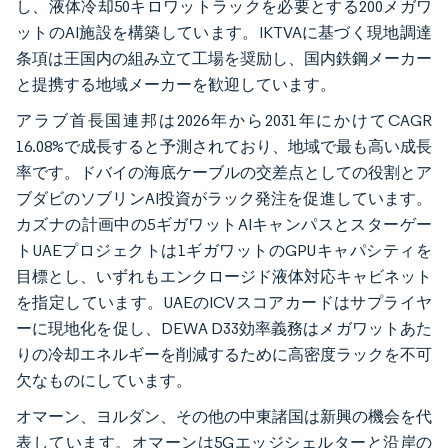
し、液体冷却50キロワットラックを必要とする200メガワ
ットのAI施設を構築しています。IKTVAに基づく現地調達
条項は王国内の組み立て工場を奨励し、国内鉄鋼メーカー
と提携する地域メーカーを歓迎しています。
アラブ首長国連邦は2026年から2031年にかけてCAGR
16.08%で成長すると予測されており、地域で最も高い成長
率です。ドバイの海底ケーブルの交差点としての役割とア
ブダビのソブリンAI投資がラック発注を促進しています。
カズナの計画中の5ギガワットAIキャンパスとスターゲー
トUAEプロジェクトは1ギガワットのGPUキャパシティを
目標とし、いずれもエンクロージド液体対応キャビネット
を指定しています。UAEのICVスコアカードはサプライヤ
ーに現地化を促し、DEWA D33効率義務はメガワットあた
りの冷却エネルギーを削減するために高密度ラックを不可
欠なものにしています。
オマーン、ヨルダン、その他の中東諸国は新興の機会を代
表しています。オマーンは5Gエッジシェルターと沿岸の