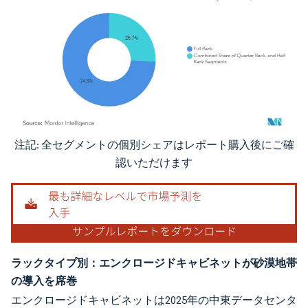
注記: 全セグメントの個別シェアはレポート購入後にご確
画像 © Mordor Intelligence。再利用にはCC BY 4.0の表示が必要です。
認いただけます
ラックタイプ別：エンクロージドキャビネットが砂漠地帯
の導入を席巻
エンクロージドキャビネットは2025年の中東データセンタ