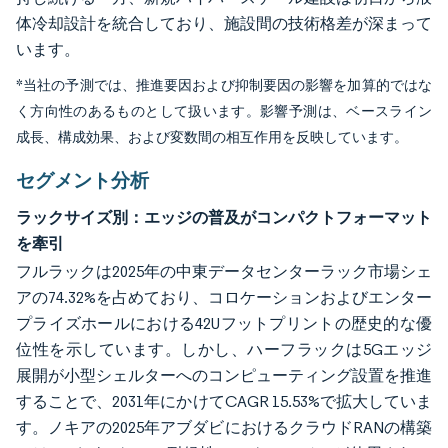
体冷却設計を統合しており、施設間の技術格差が深まって
います。
*当社の予測では、推進要因および抑制要因の影響を加算的ではな
く方向性のあるものとして扱います。影響予測は、ベースライン
成長、構成効果、および変数間の相互作用を反映しています。
セグメント分析
ラックサイズ別：エッジの普及がコンパクトフォーマット
を牽引
フルラックは2025年の中東データセンターラック市場シェ
アの74.32%を占めており、コロケーションおよびエンター
プライズホールにおける42Uフットプリントの歴史的な優
位性を示しています。しかし、ハーフラックは5Gエッジ
展開が小型シェルターへのコンピューティング設置を推進
することで、2031年にかけてCAGR 15.53%で拡大していま
す。ノキアの2025年アブダビにおけるクラウドRANの構築