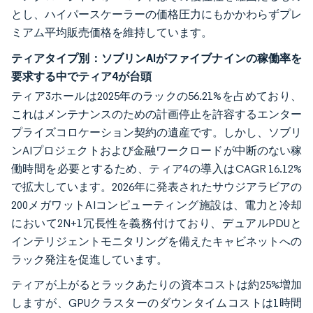
とし、ハイパースケーラーの価格圧力にもかかわらずプレ
ミアム平均販売価格を維持しています。
ティアタイプ別：ソブリンAIがファイブナインの稼働率を
要求する中でティア4が台頭
ティア3ホールは2025年のラックの56.21%を占めており、
これはメンテナンスのための計画停止を許容するエンター
プライズコロケーション契約の遺産です。しかし、ソブリ
ンAIプロジェクトおよび金融ワークロードが中断のない稼
働時間を必要とするため、ティア4の導入はCAGR 16.12%
で拡大しています。2026年に発表されたサウジアラビアの
200メガワットAIコンピューティング施設は、電力と冷却
において2N+1冗長性を義務付けており、デュアルPDUと
インテリジェントモニタリングを備えたキャビネットへの
ラック発注を促進しています。
ティアが上がるとラックあたりの資本コストは約25%増加
しますが、GPUクラスターのダウンタイムコストは1時間