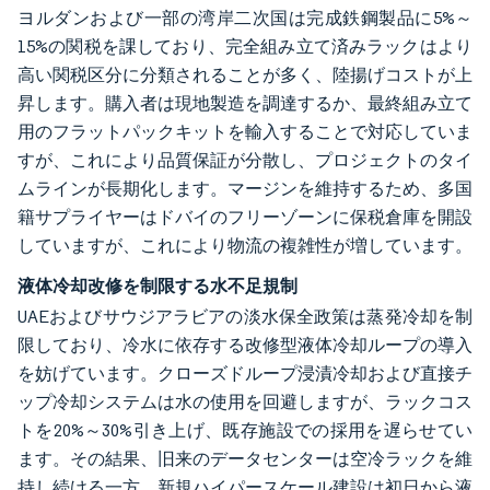
ヨルダンおよび一部の湾岸二次国は完成鉄鋼製品に5%～
15%の関税を課しており、完全組み立て済みラックはより
高い関税区分に分類されることが多く、陸揚げコストが上
昇します。購入者は現地製造を調達するか、最終組み立て
用のフラットパックキットを輸入することで対応していま
すが、これにより品質保証が分散し、プロジェクトのタイ
ムラインが長期化します。マージンを維持するため、多国
籍サプライヤーはドバイのフリーゾーンに保税倉庫を開設
していますが、これにより物流の複雑性が増しています。
液体冷却改修を制限する水不足規制
UAEおよびサウジアラビアの淡水保全政策は蒸発冷却を制
限しており、冷水に依存する改修型液体冷却ループの導入
を妨げています。クローズドループ浸漬冷却および直接チ
ップ冷却システムは水の使用を回避しますが、ラックコス
トを20%～30%引き上げ、既存施設での採用を遅らせてい
ます。その結果、旧来のデータセンターは空冷ラックを維
持し続ける一方、新規ハイパースケール建設は初日から液