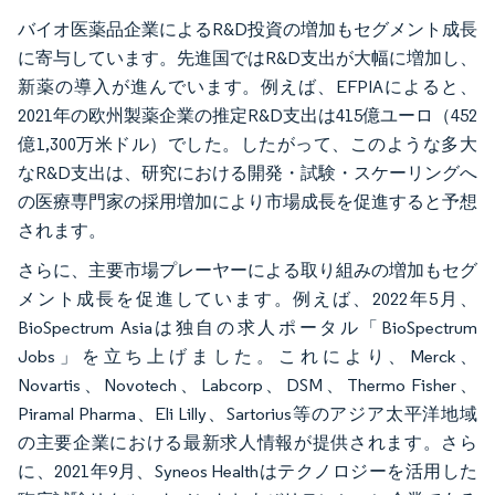
バイオ医薬品企業によるR&D投資の増加もセグメント成長
に寄与しています。先進国ではR&D支出が大幅に増加し、
新薬の導入が進んでいます。例えば、EFPIAによると、
2021年の欧州製薬企業の推定R&D支出は415億ユーロ（452
億1,300万米ドル）でした。したがって、このような多大
なR&D支出は、研究における開発・試験・スケーリングへ
の医療専門家の採用増加により市場成長を促進すると予想
されます。
さらに、主要市場プレーヤーによる取り組みの増加もセグ
メント成長を促進しています。例えば、2022年5月、
BioSpectrum Asiaは独自の求人ポータル「BioSpectrum
Jobs」を立ち上げました。これにより、Merck、
Novartis、Novotech、Labcorp、DSM、Thermo Fisher、
Piramal Pharma、Eli Lilly、Sartorius等のアジア太平洋地域
の主要企業における最新求人情報が提供されます。さら
に、2021年9月、Syneos Healthはテクノロジーを活用した