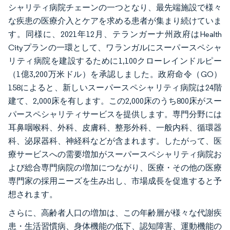
シャリティ病院チェーンの一つとなり、最先端施設で様々
な疾患の医療介入とケアを求める患者が集まり続けていま
す。同様に、2021年12月、テランガーナ州政府はHealth
Cityプランの一環として、ワランガルにスーパースペシャ
リティ病院を建設するために1,100クローレインドルピー
（1億3,200万米ドル）を承認しました。政府命令（GO）
158によると、新しいスーパースペシャリティ病院は24階
建て、2,000床を有します。この2,000床のうち800床がスー
パースペシャリティサービスを提供します。専門分野には
耳鼻咽喉科、外科、皮膚科、整形外科、一般内科、循環器
科、泌尿器科、神経科などが含まれます。したがって、医
療サービスへの需要増加がスーパースペシャリティ病院お
よび総合専門病院の増加につながり、医療・その他の医療
専門家の採用ニーズを生み出し、市場成長を促進すると予
想されます。
さらに、高齢者人口の増加は、この年齢層が様々な代謝疾
患・生活習慣病、身体機能の低下、認知障害、運動機能の