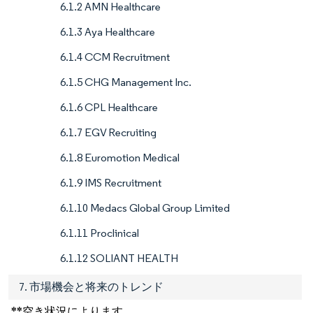
6.1.2 AMN Healthcare
6.1.3 Aya Healthcare
6.1.4 CCM Recruitment
6.1.5 CHG Management Inc.
6.1.6 CPL Healthcare
6.1.7 EGV Recruiting
6.1.8 Euromotion Medical
6.1.9 IMS Recruitment
6.1.10 Medacs Global Group Limited
6.1.11 Proclinical
6.1.12 SOLIANT HEALTH
7. 市場機会と将来のトレンド
**空き状況によります