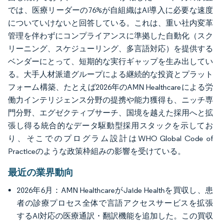
では、医療リーダーの76%が自組織はAI導入に必要な速度
についていけないと回答している。これは、重い社内変革
管理を伴わずにコンプライアンスに準拠した自動化（スク
リーニング、スケジューリング、多言語対応）を提供する
ベンダーにとって、短期的な実行ギャップを生み出してい
る。大手人材派遣グループによる継続的な投資とプラット
フォーム構築、たとえば2026年のAMN Healthcareによる労
働力インテリジェンス分野の提携や能力獲得も、ニッチ専
門分野、エグゼクティブサーチ、国境を越えた採用へと拡
張し得る統合的なデータ駆動型採用スタックを示してお
り、そこでのプログラム設計はWHO Global Code of
Practiceのような政策枠組みの影響を受けている。
最近の業界動向
2026年6月：AMN HealthcareがJaide Healthを買収し、患
者の診療プロセス全体で言語アクセスサービスを拡張
するAI対応の医療通訳・翻訳機能を追加した。この買収