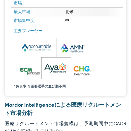
市場
最大市場
北米
市場集中度
中
画像 © Mordor Intelligence。再利用にはCC BY 4.0の表示が必要です。
主要プレーヤー
*免責事項:主要選手の並び順不同
Mordor Intelligenceによる医療リクルートメン
ト市場分析
医療リクルートメント市場規模は、予測期間中にCAGR