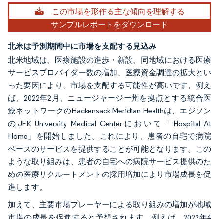
画像 © Mordor Intelligence。再利用にはCC BY 4.0の表示が必要です。
この市場を形作る主な傾向を理解する
サンプルレポートをダウンロード
北米は予測期間中に市場を支配する見込み
北米地域は、医療施設の進歩・新設、同地域における医療
サービスプロバイダー数の増加、医療資金調達の拡大とい
った要因により、市場を支配する可能性が高いです。例え
ば、2022年2月、ニュージャージー州を拠点とする統合医
療ネットワークのHackensack Meridian Healthは、エジソン
のJFK University Medical Centerにおいて「Hospital At
Home」を開始しました。これにより、患者の自宅で病院
ベースのサービスを提供することが可能となります。この
ような取り組みは、患者の自宅への病院サービス提供のた
めの医療リクルートメントの採用増加により市場成長を促
進します。
加えて、主要市場プレーヤーによる取り組みの増加が地域
市場の成長を促進すると予想されます。例えば、2022年4