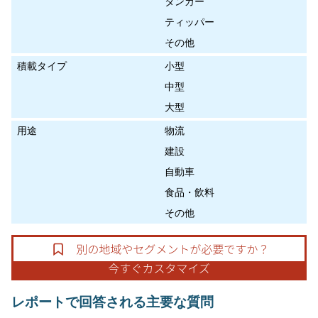
タンカー
ティッパー
その他
積載タイプ
小型
中型
大型
用途
物流
建設
自動車
食品・飲料
その他
レポートで回答される主要な質問