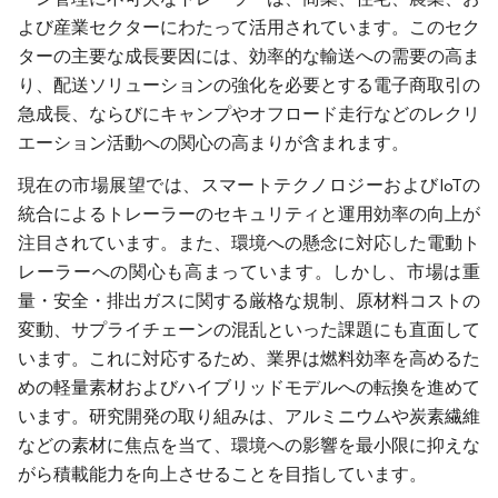
よび産業セクターにわたって活用されています。このセク
ターの主要な成長要因には、効率的な輸送への需要の高ま
り、配送ソリューションの強化を必要とする電子商取引の
急成長、ならびにキャンプやオフロード走行などのレクリ
エーション活動への関心の高まりが含まれます。
現在の市場展望では、スマートテクノロジーおよびIoTの
統合によるトレーラーのセキュリティと運用効率の向上が
注目されています。また、環境への懸念に対応した電動ト
レーラーへの関心も高まっています。しかし、市場は重
量・安全・排出ガスに関する厳格な規制、原材料コストの
変動、サプライチェーンの混乱といった課題にも直面して
います。これに対応するため、業界は燃料効率を高めるた
めの軽量素材およびハイブリッドモデルへの転換を進めて
います。研究開発の取り組みは、アルミニウムや炭素繊維
などの素材に焦点を当て、環境への影響を最小限に抑えな
がら積載能力を向上させることを目指しています。