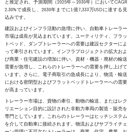
と推定され、予測期間（2025年～2030年）においてCAGR
2.30%で成長し、2030年までに1億7,333万USDに達する見
込みです。
建設およびインフラ活動の急増に伴い、自動車トレーラー
市場は成長が見込まれています。ユーティリティ、フラッ
トベッド、ダンプトレーラーへの需要は建設セクターによ
って牽引されています。インフラプロジェクトの拡大およ
び商業・住宅建設の増加に伴い、資材・機器・廃材の輸送
需要が急増し、これらのトレーラーへの需要を押し上げて
います。さらに、電子商取引の急成長により、物流・輸送
における密閉型およびフラットベッドトレーラーへの需要
が高まっています。
トレーラー市場は、貨物の牽引、動物の輸送、またはレク
リエーション目的に設計された非動力車両の製造・販売を
専門としています。これらのトレーラーはヒッチシステム
を介して自動車に接続されます。物流およびサプライチェ
ーン管理に不可欠なトレーラーは、商業、住宅、農業、お