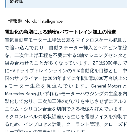
必要性
情報源: Mordor Intelligence
電動化の急増による精密eパワートレイン加工の推進
電気自動車モーター工場は公差をマイクロスケール範囲ま
で追い込んでおり、自動ステーター挿入とヘアピン巻線
を、二次仕上げ工程を不要にする5軸マシニングセンタと
組み合わせることが多くなっています。ZFは2030年まで
にEVドライブトレインラインの70%自動化を目標とし、中
国のサプライヤーは2034年までに年間1億2,000万台以上の
eモーター生産を見込んでいます。General Motorsと
Mercedes-Benzはいずれもeモーターハウジングの生産を内
製化しており、二次加工時のびびりを生じさせずにアルミ
ニウム・シリコン合金を切削できる機械を好んでいます。
ミクロンレベルの形状誤差から生じる電磁ノイズを抑制す
るため、インプロセス計測、クーラント管理、クローズド
ループ補正への需要が高まっています。