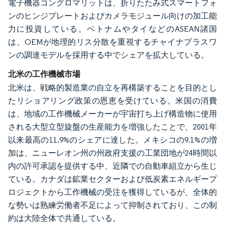
電子機器コングロマリットは、折りたたみ式スマートフォ
ンのヒンジプレートおよびカメラモジュール向けの加工能
力に投資している。ベトナムやタイなどのASEAN諸国
は、OEMが地理的リス分散を重視するチャイナプラスワ
ンの調達モデルを採用する中でシェアを拡大している。
北米の工作機械市場
北米は、戦略的製造業の自立を再構築することを目的とし
たリショアリング政策の恩恵を受けている。米国の消費
は、地域の工作機械メーカーが宇宙打ち上げ構造物に使用
される大型立型旋盤の生産能力を増強したことで、2001年
以来最高の11.9%のシェアに達した。メキシコの9.1%の増
加は、ニューレオン州の州政府支援の工業団地が24時間以
内の許可承認を提供する中、近隣での自動車組立から生じ
ている。カナダは鉱業セクターおよび低炭素エネルギープ
ロジェクトから工作機械の受注を獲得しているが、全体的
な勢いは熟練労働者不足によって抑制されており、この制
約は大陸全体で共通している。