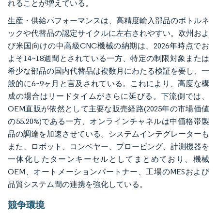
れることが増えている。
生産・供給パフォーマンスは、高精度輸入部品のボトルネ
ックや代替品の認定サイクルに左右されやすい。欧州およ
び米国向けの中高級CNC機械の納期は、2026年時点でお
よそ14~18週間とされている一方、特定の制限対象または
希少な部品の国内代替品は複数月にわたる検証を要し、一
般的に6~9ヶ月と言及されている。これにより、高度な構
成の場合はリードタイムがさらに延びる。下流側では、
OEM直販が依然として主要な販売経路(2025年の市場価値
の55.20%)である一方、オンラインチャネルは中価格帯製
品の調達を加速させている。システムインテグレーターも
また、ロボット、コンベヤー、プロービング、計測機器を
一体化したターンキーセルとしてまとめており、機械
OEM、オートメーションパートナー、工場のMESおよび
品質システム間の連携を強化している。
競争環境