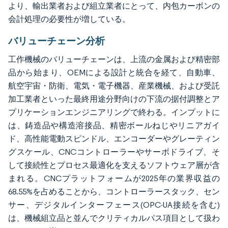
より、輸出業者および組立業者にとって、内包カーボンの
会計処理の必要性が増している。
バリューチェーン分析
工作機械のバリューチェーンは、上流の金属および精密部
品から始まり、OEMによる設計と統合を経て、自動車、
航空宇宙・防衛、電気・電子機器、産業機械、および受託
加工業者といった最終用途分野向けの下流の据付調整とア
プリケーションエンジニアリングで終わる。インプットに
は、鋳造品や構造溶接品、精密ボールねじやリニアガイ
ド、高性能電動スピンドル、エンコーダーやグレーティン
グスケール、CNCコントローラーやサーボドライブ、そ
して接続性とプロセス最適化を支えるソフトウェア層が含
まれる。CNCプラットフォームが2025年の業界収益の
68.55%を占めることから、コントローラースタック、セン
サー、デジタルインターフェース(OPC-UA接続を含む)
は、機械組立品と並んでクリティカルパス項目として扱わ