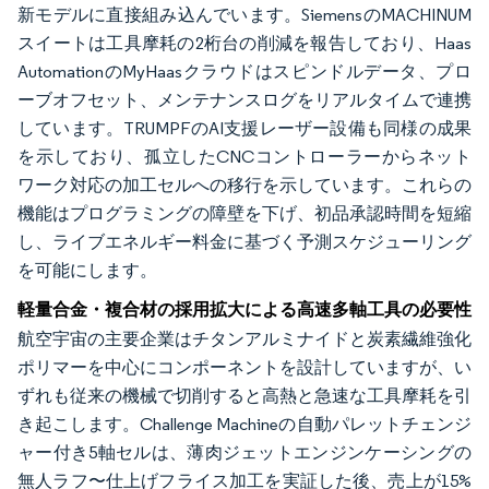
新モデルに直接組み込んでいます。SiemensのMACHINUM
スイートは工具摩耗の2桁台の削減を報告しており、Haas
AutomationのMyHaasクラウドはスピンドルデータ、プロ
ーブオフセット、メンテナンスログをリアルタイムで連携
しています。TRUMPFのAI支援レーザー設備も同様の成果
を示しており、孤立したCNCコントローラーからネット
ワーク対応の加工セルへの移行を示しています。これらの
機能はプログラミングの障壁を下げ、初品承認時間を短縮
し、ライブエネルギー料金に基づく予測スケジューリング
を可能にします。
軽量合金・複合材の採用拡大による高速多軸工具の必要性
航空宇宙の主要企業はチタンアルミナイドと炭素繊維強化
ポリマーを中心にコンポーネントを設計していますが、い
ずれも従来の機械で切削すると高熱と急速な工具摩耗を引
き起こします。Challenge Machineの自動パレットチェンジ
ャー付き5軸セルは、薄肉ジェットエンジンケーシングの
無人ラフ〜仕上げフライス加工を実証した後、売上が15%