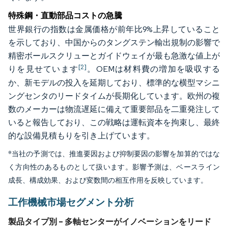
特殊鋼・直動部品コストの急騰
世界銀行の指数は金属価格が前年比9%上昇していること
を示しており、中国からのタングステン輸出規制の影響で
精密ボールスクリューとガイドウェイが最も急激な値上が
[2]
りを見せています
。OEMは材料費の増加を吸収する
か、新モデルの投入を延期しており、標準的な横型マシニ
ングセンタのリードタイムが長期化しています。欧州の複
数のメーカーは物流遅延に備えて重要部品を二重発注して
いると報告しており、この戦略は運転資本を拘束し、最終
的な設備見積もりを引き上げています。
*当社の予測では、推進要因および抑制要因の影響を加算的ではな
く方向性のあるものとして扱います。影響予測は、ベースライン
成長、構成効果、および変数間の相互作用を反映しています。
工作機械市場セグメント分析
製品タイプ別 – 多軸センターがイノベーションをリード