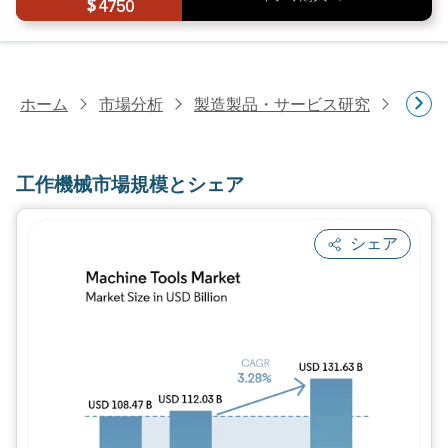
4750
ホーム
市場分析
製造製品・サービス研究
金属
工作機械市場規模とシェア
シェア