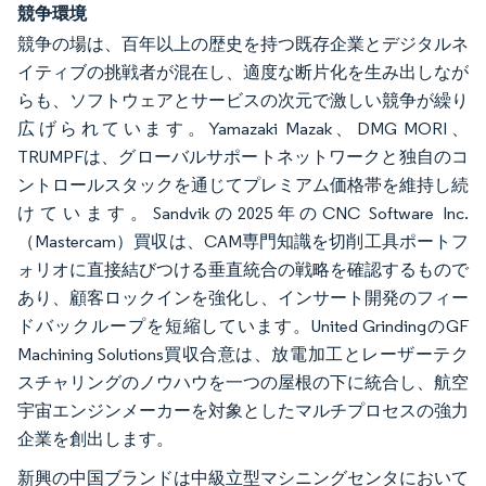
競争環境
競争の場は、百年以上の歴史を持つ既存企業とデジタルネ
イティブの挑戦者が混在し、適度な断片化を生み出しなが
らも、ソフトウェアとサービスの次元で激しい競争が繰り
広げられています。Yamazaki Mazak、DMG MORI、
TRUMPFは、グローバルサポートネットワークと独自のコ
ントロールスタックを通じてプレミアム価格帯を維持し続
けています。Sandvikの2025年のCNC Software Inc.
（Mastercam）買収は、CAM専門知識を切削工具ポートフ
ォリオに直接結びつける垂直統合の戦略を確認するもので
あり、顧客ロックインを強化し、インサート開発のフィー
ドバックループを短縮しています。United GrindingのGF
Machining Solutions買収合意は、放電加工とレーザーテク
スチャリングのノウハウを一つの屋根の下に統合し、航空
宇宙エンジンメーカーを対象としたマルチプロセスの強力
企業を創出します。
新興の中国ブランドは中級立型マシニングセンタにおいて