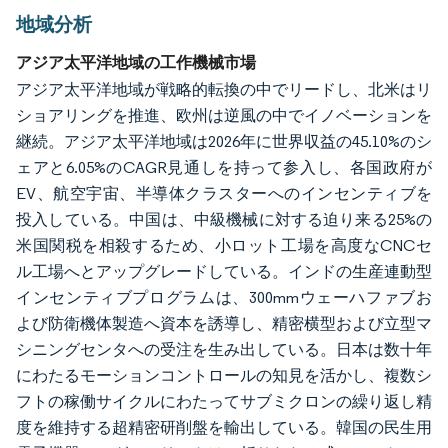
地域分析
アジア太平洋地域の工作機械市場
アジア太平洋地域が戦略的転換の中でリードし、北米はリ
ショアリングを推進、欧州は逆風の中でイノベーションを
継続。アジア太平洋地域は2026年に世界収益の45.10%のシ
ェアと6.05%のCAGR見通しを持って参入し、各国政府が
EV、航空宇宙、半導体クラスターへのインセンティブを
投入している。中国は、中級機械に対する迫り来る25%の
米国関税を相殺するため、小ロット工場を高度なCNCセ
ル工場へとアップグレードしている。インドの生産連動型
インセンティブプログラムは、300mmウェーハファブお
よび防衛機体製造へ資本を誘導し、精密横型および立型マ
シニングセンタへの受注を生み出している。日本は数十年
にわたるモーションコントロールの知見を活かし、複数シ
フトの稼働サイクルにわたってサブミクロンの繰り返し精
度を維持する超精密研削盤を輸出している。韓国の民生用