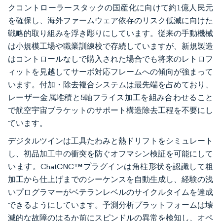
クコントローラースタックの国産化に向けて約1億人民元
を確保し、海外ファームウェア依存のリスク低減に向けた
戦略的取り組みを浮き彫りにしています。従来の手動機械
は小規模工場や職業訓練校で存続していますが、新規製造
はコントロールなしで購入された場合でも将来のレトロフ
ィットを見越してサーボ対応フレームへの傾向が強まって
います。付加・除去複合システムは最先端を占めており、
レーザー金属堆積と5軸フライス加工を組み合わせること
で航空宇宙ブラケットのサポート構造除去工程を不要にし
ています。
デジタルツインは工具たわみと熱ドリフトをシミュレート
し、初品加工中の衝突を防ぐオフマシン検証を可能にして
います。ChatCNC™プラグインは角柱形状を認識して粗
加工から仕上げまでのシーケンスを自動生成し、経験の浅
いプログラマーがベテランレベルのサイクルタイムを達成
できるようにしています。予測分析プラットフォームは壊
滅的な故障のはるか前にスピンドルの異常を検知し、オペ