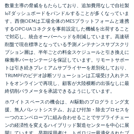
数量主導の脅威をもたらしており、追加費用なしで自社製
IoTダッシュボードをバンドルすることが多くなっていま
す。西側OEMは工場全体のMESプラットフォームと連携
するOPC-UAコネクタを事前設定した機械を出荷すること
で対応し、統合オーバーヘッドを削減しています。高速研
削盤で現在標準となっている予測メンテナンスサブスクリ
プション層は、半年ごとの料金スケジュールと引き換えに
稼働率パーセンテージを保証しています。リモートサポー
トは引き続きプレミアムサプライヤーを差別化しており、
TRUMPFのビデオ診断ソリューションは工場受け入れテス
トをオンラインで再現し、顧客が大陸横断の出張なしに最
終切削パラメータを承認できるようにしています。
ホワイトスペースの機会は、AI駆動のプログラミング支
援、無人パレットシステム、および付加・除去プロセスを
一つのエンベロープに組み合わせることでサプライチェー
ンの経済性を変えるハイブリッド製造センターを中心に展
開しています。早期採用者は、トポロジー最適化されたブ