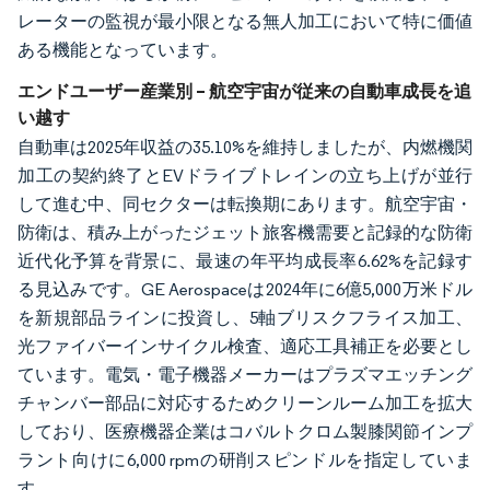
レーターの監視が最小限となる無人加工において特に価値
ある機能となっています。
エンドユーザー産業別 – 航空宇宙が従来の自動車成長を追
い越す
自動車は2025年収益の35.10%を維持しましたが、内燃機関
加工の契約終了とEVドライブトレインの立ち上げが並行
して進む中、同セクターは転換期にあります。航空宇宙・
防衛は、積み上がったジェット旅客機需要と記録的な防衛
近代化予算を背景に、最速の年平均成長率6.62%を記録す
る見込みです。GE Aerospaceは2024年に6億5,000万米ドル
を新規部品ラインに投資し、5軸ブリスクフライス加工、
光ファイバーインサイクル検査、適応工具補正を必要とし
ています。電気・電子機器メーカーはプラズマエッチング
チャンバー部品に対応するためクリーンルーム加工を拡大
しており、医療機器企業はコバルトクロム製膝関節インプ
ラント向けに6,000 rpmの研削スピンドルを指定していま
す。