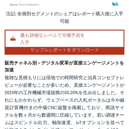
注記: 全個別セグメントのシェアはレポート購入後に入手
画像 © Mordor Intelligence。再利用にはCC BY 4.0の表示が必要です。
可能
販売チャネル別 – デジタル変革が直接エンゲージメントを
加速
複雑な見積もりには現地での時間研究と治具コンセプトレ
ビューが必要なことが多いため、直接エンゲージメントが
2025年の工作機械市場規模の55.20%を生み出しました。そ
れにもかかわらず、ウェブベースの入札ポータルは今や融
資計算機付きの中級CNC旋盤を掲載しており、商談サイ
クルを数ヶ月から数週間に圧縮しています。若い調達チー
ムはスピンドル出力、軸加速度、IoTオプションを並べて