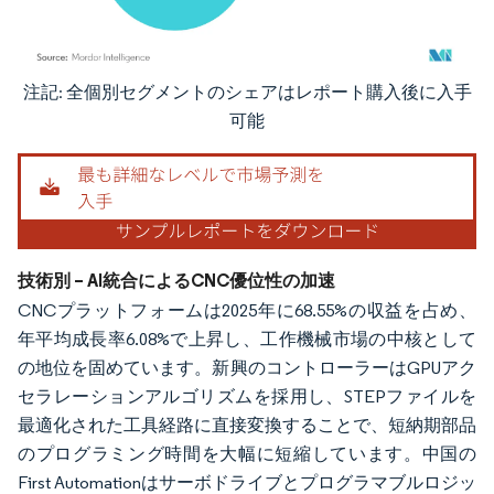
注記: 全個別セグメントのシェアはレポート購入後に入手
画像 © Mordor Intelligence。再利用にはCC BY 4.0の表示が必要です。
可能
技術別 – AI統合によるCNC優位性の加速
CNCプラットフォームは2025年に68.55%の収益を占め、
年平均成長率6.08%で上昇し、工作機械市場の中核として
の地位を固めています。新興のコントローラーはGPUアク
セラレーションアルゴリズムを採用し、STEPファイルを
最適化された工具経路に直接変換することで、短納期部品
のプログラミング時間を大幅に短縮しています。中国の
First Automationはサーボドライブとプログラマブルロジッ