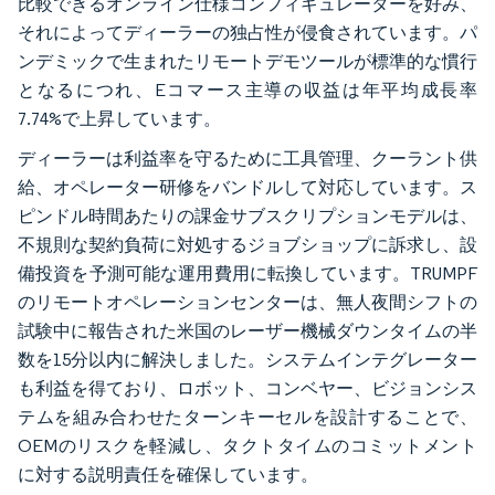
比較できるオンライン仕様コンフィギュレーターを好み、
それによってディーラーの独占性が侵食されています。パ
ンデミックで生まれたリモートデモツールが標準的な慣行
となるにつれ、Eコマース主導の収益は年平均成長率
7.74%で上昇しています。
ディーラーは利益率を守るために工具管理、クーラント供
給、オペレーター研修をバンドルして対応しています。ス
ピンドル時間あたりの課金サブスクリプションモデルは、
不規則な契約負荷に対処するジョブショップに訴求し、設
備投資を予測可能な運用費用に転換しています。TRUMPF
のリモートオペレーションセンターは、無人夜間シフトの
試験中に報告された米国のレーザー機械ダウンタイムの半
数を15分以内に解決しました。システムインテグレーター
も利益を得ており、ロボット、コンベヤー、ビジョンシス
テムを組み合わせたターンキーセルを設計することで、
OEMのリスクを軽減し、タクトタイムのコミットメント
に対する説明責任を確保しています。