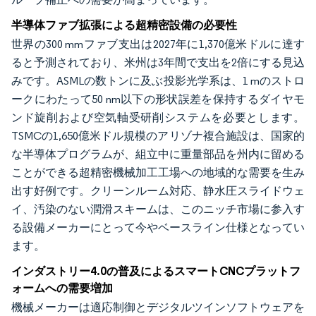
半導体ファブ拡張による超精密設備の必要性
世界の300 mmファブ支出は2027年に1,370億米ドルに達す
ると予測されており、米州は3年間で支出を2倍にする見込
みです。ASMLの数トンに及ぶ投影光学系は、1 mのストロ
ークにわたって50 nm以下の形状誤差を保持するダイヤモ
ンド旋削および空気軸受研削システムを必要とします。
TSMCの1,650億米ドル規模のアリゾナ複合施設は、国家的
な半導体プログラムが、組立中に重量部品を州内に留める
ことができる超精密機械加工工場への地域的な需要を生み
出す好例です。クリーンルーム対応、静水圧スライドウェ
イ、汚染のない潤滑スキームは、このニッチ市場に参入す
る設備メーカーにとって今やベースライン仕様となってい
ます。
インダストリー4.0の普及によるスマートCNCプラットフ
ォームへの需要増加
機械メーカーは適応制御とデジタルツインソフトウェアを