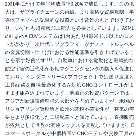
2031年にかけて年平均成長率3.28%で成長します。この拡
大は、サプライチェーンの再編、より厳格な貿易規制、半
導体ファブへの記録的な投資という背景のもとで起きてお
り、いずれも超精密加工能力を必要としています。ASML
のHigh-NA EUVシステムは1台あたり4億米ドル以上のコス
トがかかり、次世代リソグラフィーがナノメートルレベル
の金属切削・仕上げにおける性能基準を引き上げているこ
[1]
とを示す好例です
。自動車における電動化と継続的な
航空宇宙の近代化が多軸マシニングセンタの購入を促進し
ており、インダストリー4.0プロジェクトでは送り速度と
工具経路を自律最適化するAI対応CNCコントロールがま
すます組み込まれています。地域別の投資パターンでは、
アジアが新規設備増強の大部分を占めていますが、米国の
リショアリング奨励策と欧州の関税不確実性が、将来の需
要をより多様化した工場配置へと傾けています。直接販売
が依然として世界の流通ミックスを支配していますが、E
コマースポータルが中価格帯のCNCモデルや交換工具の