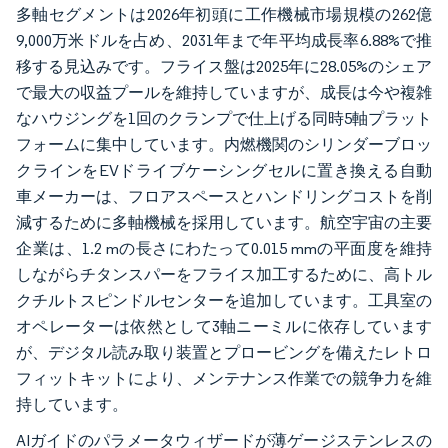
多軸セグメントは2026年初頭に工作機械市場規模の262億
9,000万米ドルを占め、2031年まで年平均成長率6.88%で推
移する見込みです。フライス盤は2025年に28.05%のシェア
で最大の収益プールを維持していますが、成長は今や複雑
なハウジングを1回のクランプで仕上げる同時5軸プラット
フォームに集中しています。内燃機関のシリンダーブロッ
クラインをEVドライブケーシングセルに置き換える自動
車メーカーは、フロアスペースとハンドリングコストを削
減するために多軸機械を採用しています。航空宇宙の主要
企業は、1.2 mの長さにわたって0.015 mmの平面度を維持
しながらチタンスパーをフライス加工するために、高トル
クチルトスピンドルセンターを追加しています。工具室の
オペレーターは依然として3軸ニーミルに依存しています
が、デジタル読み取り装置とプロービングを備えたレトロ
フィットキットにより、メンテナンス作業での競争力を維
持しています。
AIガイドのパラメータウィザードが薄ゲージステンレスの