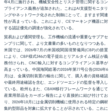
年4月に施行され、機械安全性とリスク管理に関するコン
プライアンス義務が追加された。これはAI支援型モニタリ
ングやネットワーク化された制御にとって、ますます関連
性が高まっている。これにより、CEマーキング機器に対
する認証優先の調達が強化されている。
貿易および通関管理も、工作機械の流通や重要なサブアセ
ンブリに関して、より文書量の多いものとなりつつある。
米国では、2026年7月の米国税関国境警備局(CBP)の措置
により、CBP様式346の電子提出とリアルタイム検証が義
務付けられ、CNC輸入に対するコンプライアンス基準が
高まっている。中国海関総署の2026年第77号公告(2026年6
月)は、金属切削装置の輸出に関して、購入者の資格確認
や最終用途確認を含む、エンドツーエンドの監督を導入し
ている。欧州もまた、CBAM移行フレームワークを通じて
産業用部品をカーボン報告により直接的に結び付けてお
り、2026年10月には金属切削機械に使用される特定の鋼材
集約型部品を対象に拡大することが示されている。これに