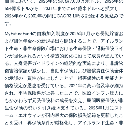
価値において、2025年の530億7,000万米ドル、2026年の
554億米ドルから、2031年までに644億米ドルへと拡大し、
2026年から2031年の間にCAGR3.10%を記録する見込みで
す。
MyFutureFundの自動加入制度が2026年1月から長期貯蓄お
よび団体年金への新規拠出を開始することで、アイルラン
ド生命・非生命保険市場における生命保険・退職保険ライ
ンが強化されるという構造的変化に沿って成長が進んでい
る。人身傷害ガイドラインの継続的な実施により、非訴訟
傷害賠償額が減少し、自動車保険および賠償責任保険全体
の示談の一貫性が向上したことで、損害保険の引受能力と
価格設定が恩恵を受けている。2024年に高い普及率が維持
され、平均保険料が上昇したことで、医療インフレ圧力に
もかかわらず元受保険料の成長を支え、民間医療保険が非
生命保険の勢いを引き続き支えている。2025年1月にスト
ーム・エオウィンが国内最大の保険損失記録を更新したこ
とを受け、再保険条件が厳格化し、アイルランド生命・非