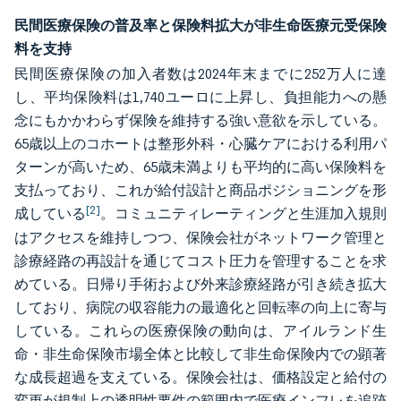
民間医療保険の普及率と保険料拡大が非生命医療元受保険
料を支持
民間医療保険の加入者数は2024年末までに252万人に達
し、平均保険料は1,740ユーロに上昇し、負担能力への懸
念にもかかわらず保険を維持する強い意欲を示している。
65歳以上のコホートは整形外科・心臓ケアにおける利用パ
ターンが高いため、65歳未満よりも平均的に高い保険料を
支払っており、これが給付設計と商品ポジショニングを形
[2]
成している
。コミュニティレーティングと生涯加入規則
はアクセスを維持しつつ、保険会社がネットワーク管理と
診療経路の再設計を通じてコスト圧力を管理することを求
めている。日帰り手術および外来診療経路が引き続き拡大
しており、病院の収容能力の最適化と回転率の向上に寄与
している。これらの医療保険の動向は、アイルランド生
命・非生命保険市場全体と比較して非生命保険内での顕著
な成長超過を支えている。保険会社は、価格設定と給付の
変更が規制上の透明性要件の範囲内で医療インフレを追跡