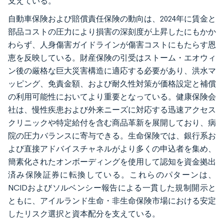
支えている。
自動車保険および賠償責任保険の動向は、2024年に賃金と
部品コストの圧力により損害の深刻度が上昇したにもかか
わらず、人身傷害ガイドラインが傷害コストにもたらす恩
恵を反映している。財産保険の引受はストーム・エオウィ
ン後の厳格な巨大災害構造に適応する必要があり、洪水マ
ッピング、免責金額、および耐久性対策が価格設定と補償
の利用可能性においてより重要となっている。健康保険会
社は、慢性疾患および外来ニーズに対応する迅速アクセス
クリニックや特定給付を含む商品革新を展開しており、病
院の圧力バランスに寄与できる。生命保険では、銀行系お
よび直接アドバイスチャネルがより多くの申込者を集め、
簡素化されたオンボーディングを使用して認知を資金拠出
済み保険証券に転換している。これらのパターンは、
NCIDおよびソルベンシー報告による一貫した規制開示と
ともに、アイルランド生命・非生命保険市場における安定
したリスク選択と資本配分を支えている。