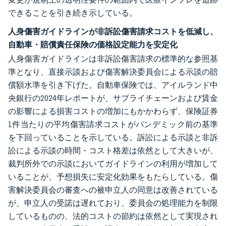
できることを引き続き示している。
人身傷害ガイドラインが非訴訟傷害請求コストを低減し、
自動車・賠償責任保険の価格設定能力を安定化
人身傷害ガイドラインは非訴訟傷害請求の標準的な参照基
準となり、直接示談および傷害解決委員会による示談の賠
償額水準を引き下げた。自動車保険では、アイルランド中
央銀行の2024年レポートが、サプライチェーンおよび賃金
の影響による損害コストの増加にもかかわらず、保険証券
1件当たりの平均傷害請求コストがパンデミック前の基準
を下回っていることを示している。訴訟による示談と非訴
訟による示談の時間・コスト格差は依然として大きいが、
裁判所外での示談においてガイドラインの利用が増加して
いることが、予想損失に安定化効果をもたらしている。傷
害解決委員会の審査への被申立人の同意は改善されている
が、申立人の受諾は遅れており、委員会の処理能力を制限
しているものの、法的コストの節約は依然として実現され