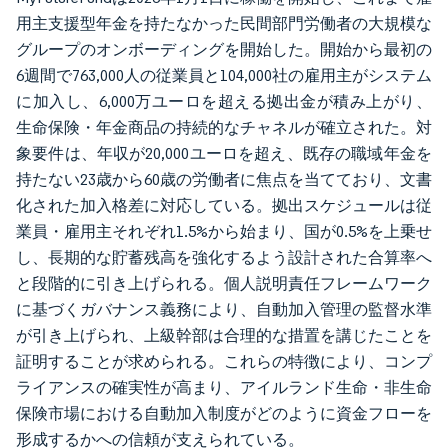
用主支援型年金を持たなかった民間部門労働者の大規模な
グループのオンボーディングを開始した。開始から最初の
6週間で763,000人の従業員と104,000社の雇用主がシステム
に加入し、6,000万ユーロを超える拠出金が積み上がり、
生命保険・年金商品の持続的なチャネルが確立された。対
象要件は、年収が20,000ユーロを超え、既存の職域年金を
持たない23歳から60歳の労働者に焦点を当てており、文書
化された加入格差に対応している。拠出スケジュールは従
業員・雇用主それぞれ1.5%から始まり、国が0.5%を上乗せ
し、長期的な貯蓄残高を強化するよう設計された合算率へ
と段階的に引き上げられる。個人説明責任フレームワーク
に基づくガバナンス義務により、自動加入管理の監督水準
が引き上げられ、上級幹部は合理的な措置を講じたことを
証明することが求められる。これらの特徴により、コンプ
ライアンスの確実性が高まり、アイルランド生命・非生命
保険市場における自動加入制度がどのように資金フローを
形成するかへの信頼が支えられている。