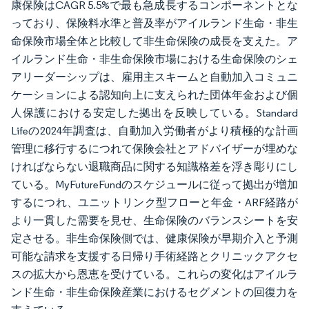
康保険はCAGR 5.5%で最も急成長するコンポーネントとな
っており、保険料水準と普及率がアイルランド生命・非生
命保険市場全体と比較して非生命保険の成長を支えた。ア
イルランド生命・非生命保険市場における生命保険のシェ
アリーダーシップは、雇用主スキームと自動加入コミュニ
ケーションによる認知向上に支えられた団体年金および個
人保護における安定した拠出を反映している。Standard
Lifeの2024年調査は、自動加入労働者がより積極的な計画
管理に移行するにつれて保険会社とアドバイザーが埋めな
ければならない退職商品に関する知識格差を浮き彫りにし
ている。MyFutureFundのスケジュールに従って拠出が増加
するにつれ、ユニットリンク型フローと年金・ARF経路が
より一貫した需要を見せ、生命保険のバランスシートを安
定させる。非生命保険側では、健康保険が早期介入と予測
可能な請求を支援する日帰り手術経路とクリニックアクセ
スの拡大から恩恵を受けている。これらの変化はアイルラ
ンド生命・非生命保険産業におけるセグメントの回復力を