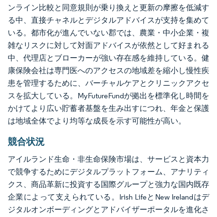
ンライン比較と同意規則が乗り換えと更新の摩擦を低減す
る中、直接チャネルとデジタルアドバイスが支持を集めて
いる。都市化が進んでいない郡では、農業・中小企業・複
雑なリスクに対して対面アドバイスが依然として好まれる
中、代理店とブローカーが強い存在感を維持している。健
康保険会社は専門医へのアクセスの地域差を縮小し慢性疾
患を管理するために、バーチャルケアとクリニックアクセ
スを拡大している。MyFutureFundが拠出を標準化し時間を
かけてより広い貯蓄者基盤を生み出すにつれ、年金と保護
は地域全体でより均等な成長を示す可能性が高い。
競合状況
アイルランド生命・非生命保険市場は、サービスと資本力
で競争するためにデジタルプラットフォーム、アナリティ
クス、商品革新に投資する国際グループと強力な国内既存
企業によって支えられている。Irish LifeとNew Irelandはデ
ジタルオンボーディングとアドバイザーポータルを進化さ