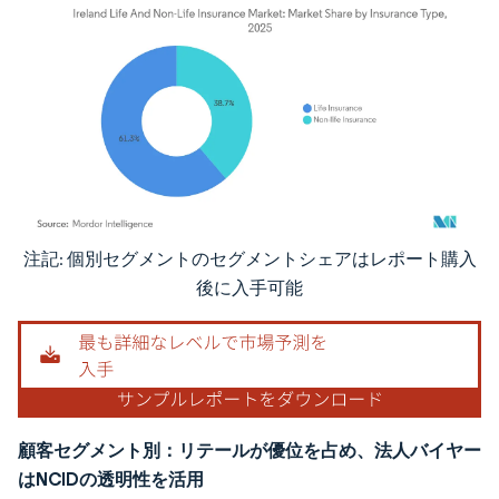
注記: 個別セグメントのセグメントシェアはレポート購入
画像 © Mordor Intelligence。再利用にはCC BY 4.0の表示が必要です。
後に入手可能
顧客セグメント別：リテールが優位を占め、法人バイヤー
はNCIDの透明性を活用