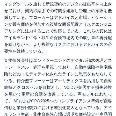
ィングツールを通じて新規契約のデジタル提出率を向上さ
せており、契約締結までの時間を短縮し管理上の摩擦を低
減している。ブローカーはアドバイスと市場ナビゲーショ
ンが最も価値を付加する複雑な商業配置とリスクエンジニ
アリングに注力することで対応している。これらの変化は
アイルランド生命・非生命保険市場内での取引量の再分配
を続けながら、より複雑なリスクにおけるアドバイスの必
要性を維持している。
直接保険会社はエンドツーエンドのデジタル請求処理とス
トレートスルー処理を重視しており、自動車保険や住宅保
険などのコモディティ化されたラインに恩恵をもたらして
いる。仲介型プレーヤーはアナリティクスを活用して顧客
維持とクロスセルを目標とし、NCIDが参照する損失経験
を用いて更新の会話を改善している。両モデルにわたっ
て、IAFおよびCPC 2025へのコンプライアンス準備が顧客
信頼と業務回復力における差別化要因となっている。アイ
ルランド生命・非生命保険市場は透明な価格設定と商品開