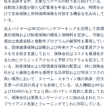
化を追跡する中、主要なリテールの柱であり続けている。
自動加入制度が新たな貯蓄者を年金に取り込み、時間をか
けて生命保険と所得保障保険を付加する機会を生み出して
いる。
法人バイヤーはNCIDのベンチマーキングを活用して賠償
責任保険および財産保険の構造と保険料を交渉し、可能な
場合は免責金額と複数年プログラムの確実性を重視してい
る。団体健康保険は診断および外来ケアへの従業員アクセ
スを引き続き支援しており、保険会社はコストを最適化す
るためにクリニックアクセスと予防プログラムを拡大して
いる。財産保険および賠償責任保険の配置は、特に保険会
社がより厳格な条件を適用する沿岸部および洪水リスクの
高い場所において、ストーム・エオウィン後の気候・巨大
災害への注目の高まりを反映している。法人機能はIAFお
よびSEARのもとでより高いガバナンス負担に直面してお
り、保険会社は更新エンゲージメントに組み込まれたコン
プライアンス支援とトレーニングでこれに対応している。