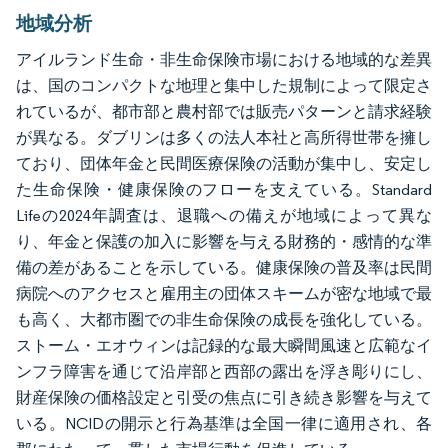
地域分析
アイルランド生命・非生命保険市場における地域的な差異
は、国のコンパクトな地理と集中した規制によって限定さ
れているが、都市部と農村部では販売パターンと請求経験
が異なる。ダブリンは多くの法人本社と高所得世帯を擁し
ており、団体年金と民間医療保険の活動が集中し、安定し
た生命保険・健康保険のフローを支えている。Standard
Lifeの2024年調査は、退職への備えが地域によって異な
り、年金と保護の加入に影響を与える財務的・感情的な準
備の差があることを示している。健康保険の普及率は民間
病院へのアクセスと雇用主の団体スキームが密な地域で最
も高く、大都市圏での非生命保険の成長を強化している。
ストーム・エオウィンは記録的な最大瞬間風速と広範なイ
ンフラ障害を通じて沿岸部と西部の露出を浮き彫りにし、
財産保険の価格設定と引受の焦点に引き続き影響を与えて
いる。NCIDの開示と行為基準は全国一律に適用され、各