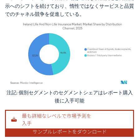
示へのシフトを続けており、惰性ではなくサービスと品質
でのチャネル競争を促進している。
注記: 個別セグメントのセグメントシェアはレポート購入
画像 © Mordor Intelligence。再利用にはCC BY 4.0の表示が必要です。
後に入手可能