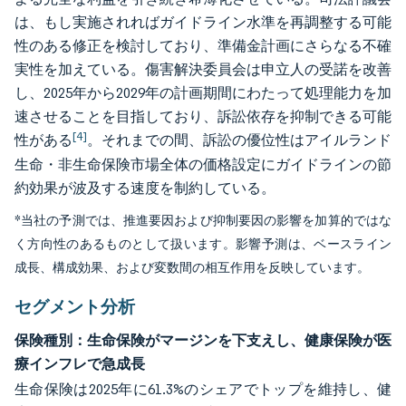
は、もし実施されればガイドライン水準を再調整する可能
性のある修正を検討しており、準備金計画にさらなる不確
実性を加えている。傷害解決委員会は申立人の受諾を改善
し、2025年から2029年の計画期間にわたって処理能力を加
速させることを目指しており、訴訟依存を抑制できる可能
[4]
性がある
。それまでの間、訴訟の優位性はアイルランド
生命・非生命保険市場全体の価格設定にガイドラインの節
約効果が波及する速度を制約している。
*当社の予測では、推進要因および抑制要因の影響を加算的ではな
く方向性のあるものとして扱います。影響予測は、ベースライン
成長、構成効果、および変数間の相互作用を反映しています。
セグメント分析
保険種別：生命保険がマージンを下支えし、健康保険が医
療インフレで急成長
生命保険は2025年に61.3%のシェアでトップを維持し、健