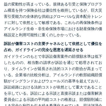
益の変動性が高まっている。規律ある引受と保険プログラ
ム構造を持つ保険会社は優位性を維持しているが、巨大災
害引受能力の全体的な供給はグローバルな資本配分トレン
ドに対して依然として敏感である。これらの再保険条件は
アイルランド生命・非生命保険市場における財産保険の価
格設定と利用可能性に重くのしかかっている。
訴訟が傷害コストの主要チャネルとして依然として優位を
占め、ガイドラインの完全な恩恵を遅延させる
ガイドラインのもとで非訴訟傷害案件の賠償額水準は低下
したものの、相当数の請求が訴訟を通じて処理されてお
り、タイムラインが延長され法的コストの割合が高まって
いる。企業省の比較分析は、アイルランドの軟部組織賠償
額がイングランドおよびウェールズの基準を超えており、
訴訟経路における法的コストが依然として重大であること
を示している。訴訟による示談と直接示談または傷害解決
委員会による示談の平均総コストの格差は、賠償額削減に
よる完全な利益を引き続き希薄化させている。司法評議会