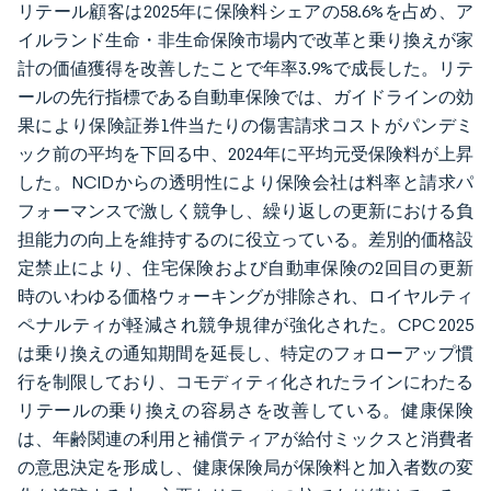
リテール顧客は2025年に保険料シェアの58.6%を占め、ア
イルランド生命・非生命保険市場内で改革と乗り換えが家
計の価値獲得を改善したことで年率3.9%で成長した。リテ
ールの先行指標である自動車保険では、ガイドラインの効
果により保険証券1件当たりの傷害請求コストがパンデミ
ック前の平均を下回る中、2024年に平均元受保険料が上昇
した。NCIDからの透明性により保険会社は料率と請求パ
フォーマンスで激しく競争し、繰り返しの更新における負
担能力の向上を維持するのに役立っている。差別的価格設
定禁止により、住宅保険および自動車保険の2回目の更新
時のいわゆる価格ウォーキングが排除され、ロイヤルティ
ペナルティが軽減され競争規律が強化された。CPC 2025
は乗り換えの通知期間を延長し、特定のフォローアップ慣
行を制限しており、コモディティ化されたラインにわたる
リテールの乗り換えの容易さを改善している。健康保険
は、年齢関連の利用と補償ティアが給付ミックスと消費者
の意思決定を形成し、健康保険局が保険料と加入者数の変