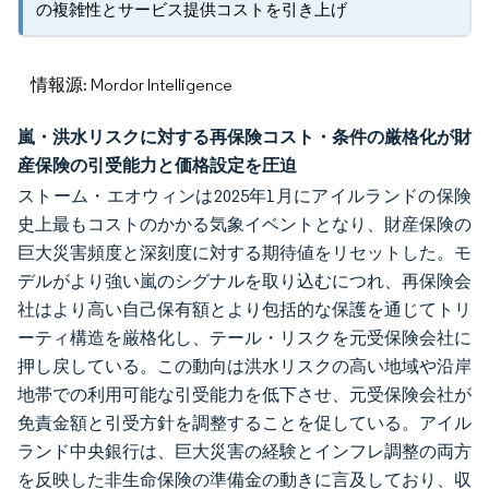
の複雑性とサービス提供コストを引き上げ
情報源: Mordor Intelligence
嵐・洪水リスクに対する再保険コスト・条件の厳格化が財
産保険の引受能力と価格設定を圧迫
ストーム・エオウィンは2025年1月にアイルランドの保険
史上最もコストのかかる気象イベントとなり、財産保険の
巨大災害頻度と深刻度に対する期待値をリセットした。モ
デルがより強い嵐のシグナルを取り込むにつれ、再保険会
社はより高い自己保有額とより包括的な保護を通じてトリ
ーティ構造を厳格化し、テール・リスクを元受保険会社に
押し戻している。この動向は洪水リスクの高い地域や沿岸
地帯での利用可能な引受能力を低下させ、元受保険会社が
免責金額と引受方針を調整することを促している。アイル
ランド中央銀行は、巨大災害の経験とインフレ調整の両方
を反映した非生命保険の準備金の動きに言及しており、収