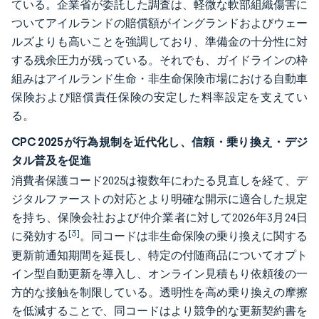
ている。企業省が委託した調査は、軽微な軟部組織傷害に
ついてアイルランドの賠償額がイングランドおよびウェー
ルズよりも高いことを強調しており、準備金の十分性に対
する残余圧力が残っている。それでも、ガイドラインの枠
組みはアイルランド生命・非生命保険市場における自動車
保険および賠償責任保険の安定した料率設定を支えてい
る。
CPC 2025が行為規制を近代化し、信頼・乗り換え・デジ
タル普及を促進
消費者保護コード2025は複数年にわたる見直しを経て、デ
ジタルファーストの対応とより明確な開示に適合した規定
を持ち、保険会社および仲介業者に対して2026年3月24日
[3]
に発効する
。同コードは非生命保険の乗り換えに関する
更新前通知期間を延長し、特定の付随商品についてオプト
イン型自動更新を導入し、オンライン見積もり依頼後の一
方的な接触を制限している。透明性を高め乗り換えの摩擦
を低減することで、同コードはより競争的な更新契約書を