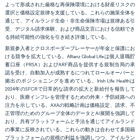
よって形成された厳格な再保険環境における財産リスクの
選択と価格設定規律を支援している。これらの施策全体を
通じて、アイルランド生命・非生命保険市場は規律ある引
受、デジタル請求体験、および商品文言における信頼でき
る持続可能性の強化を引き続き評価している。
新規参入者とクロスボーダープレーヤーが年金と保護にお
ける競争を拡大している。Allianz Global Lifeは個人退職貯
蓄口座（PRSA）およびARF商品を提供する規制当局の承
認を受け、自動加入が成熟するにつれてロールオーバーと
拠出のポジショニングを進めている。Irish Life Healthは
2024年のSFCRで日常的な請求の拡大と新給付を報告して
おり、医療インフレを管理するための外来・予防経路への
注力を示している。AXAの戦略計画は価格設定、請求、不
正管理のためのグループ全体のデータとAI展開を強調して
おり、共有プラットフォームと手法を通じてアイルランド
の事業に反映されている。これらの動きは合わせて多国籍
プラットフォームの規模の利益を強調しつつ、アイルラン