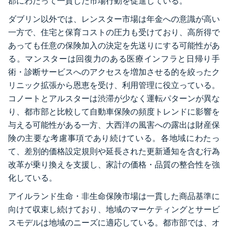
郡にわたって一貫した市場行動を促進している。
ダブリン以外では、レンスター市場は年金への意識が高い
一方で、住宅と保育コストの圧力も受けており、高所得で
あっても任意の保険加入の決定を先送りにする可能性があ
る。マンスターは回復力のある医療インフラと日帰り手
術・診断サービスへのアクセスを増加させる的を絞ったク
リニック拡張から恩恵を受け、利用管理に役立っている。
コノートとアルスターは渋滞が少なく運転パターンが異な
り、都市部と比較して自動車保険の頻度トレンドに影響を
与える可能性がある一方、大西洋の風害への露出は財産保
険の主要な考慮事項であり続けている。各地域にわたっ
て、差別的価格設定規則や延長された更新通知を含む行為
改革が乗り換えを支援し、家計の価格・品質の整合性を強
化している。
アイルランド生命・非生命保険市場は一貫した商品基準に
向けて収束し続けており、地域のマーケティングとサービ
スモデルは地域のニーズに適応している。都市部では、オ