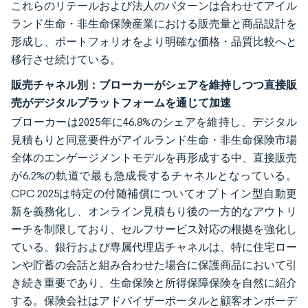
これらのリテールおよび法人のパターンは合わせてアイル
ランド生命・非生命保険産業における販売量と商品設計を
形成し、ポートフォリオをより明確な価格・品質比較へと
移行させ続けている。
販売チャネル別：ブローカーがシェアを維持しつつ直接販
売がデジタルプラットフォームを通じて加速
ブローカーは2025年に46.8%のシェアを維持し、デジタル
見積もりと同意要件がアイルランド生命・非生命保険市場
全体のエンゲージメントモデルを再形成する中、直接販売
が6.2%の軌道で最も急成長するチャネルとなっている。
CPC 2025は特定の付随補償についてオプトイン型自動更
新を義務化し、オンライン見積もり後の一方的なアウトリ
ーチを制限しており、セルフサービス対応の根拠を強化し
ている。銀行および専属代理店チャネルは、特に住宅ロー
ンや貯蓄の会話と組み合わせた場合に保護商品において引
き続き重要であり、生命保険と所得保障保険を自然に紹介
する。保険会社はアドバイザーポータルと顧客オンボーデ