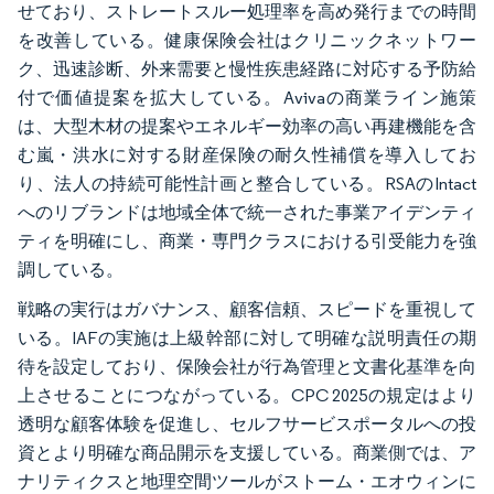
せており、ストレートスルー処理率を高め発行までの時間
を改善している。健康保険会社はクリニックネットワー
ク、迅速診断、外来需要と慢性疾患経路に対応する予防給
付で価値提案を拡大している。Avivaの商業ライン施策
は、大型木材の提案やエネルギー効率の高い再建機能を含
む嵐・洪水に対する財産保険の耐久性補償を導入してお
り、法人の持続可能性計画と整合している。RSAのIntact
へのリブランドは地域全体で統一された事業アイデンティ
ティを明確にし、商業・専門クラスにおける引受能力を強
調している。
戦略の実行はガバナンス、顧客信頼、スピードを重視して
いる。IAFの実施は上級幹部に対して明確な説明責任の期
待を設定しており、保険会社が行為管理と文書化基準を向
上させることにつながっている。CPC 2025の規定はより
透明な顧客体験を促進し、セルフサービスポータルへの投
資とより明確な商品開示を支援している。商業側では、ア
ナリティクスと地理空間ツールがストーム・エオウィンに