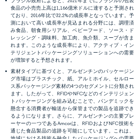
ブラジル政府によると、2021年までにブラジルの包装
食品の小売売上高は1,166億米ドルに達すると予測され
ており、2016年比で32.2%の成長率となっています。予
測において高い成長率が見込まれる分野には、調理済
み食品、朝食用シリアル、ベビーフード、ソース・ド
レッシング・調味料、加工肉、魚介類、スープが含ま
れます。このような成長率により、アクティブ・イン
テリジェントパッケージングソリューションへの需要
が増加すると予想されます。
素材タイプに基づくと、アルゼンチンのパッケージン
グ市場はプラスチック、紙、アルミホイル、セルロー
ス系パッケージング素材の4つのセグメントに分類され
ます。したがって、RFIDやNFCなどのインテリジェン
トパッケージングを組み込むことで、パンデミックを
懸念する消費者が輸送から保管までの製品を追跡でき
るようになります。さらに、アルゼンチンの主要プレ
ーヤーの一つであるAmcorは、RFIDおよびNFC技術を
通じた食品製品の追跡を可能にしています。これは、
地域における技術を融合したパッケージングへの需要