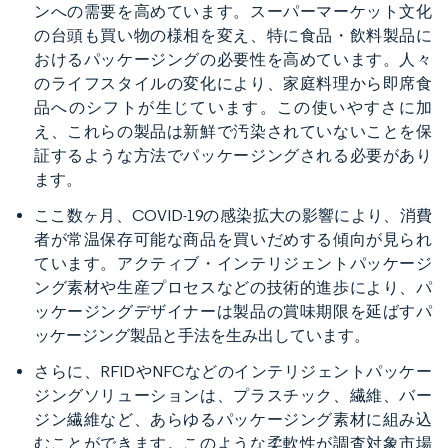
ンへの需要を高めています。スーパーマーケット文化
の台頭も買い物の様相を変え、特に食品・飲料製品に
おけるパッケージングの必要性を高めています。人々
のライフスタイルの変化により、家庭料理から即席食
品へのシフトが生じています。この使いやすさに加
え、これらの製品は新鮮で汚染されていないことを保
証するような方法でパッケージングされる必要があり
ます。
ここ数ヶ月、COVID-19の感染拡大の影響により、消費
者が常温保存可能な商品を買いだめする傾向が見られ
ています。アクティブ・インテリジェントパッケージ
ング素材や生産プロセスなどの技術的進歩により、パ
ッケージングデザイナーは製品の賞味期限を延ばすパ
ッケージング製品と手法を生み出しています。​
さらに、RFIDやNFCなどのインテリジェントパッケー
ジングソリューションは、プラスチック、繊維、バー
ジン繊維など、あらゆるパッケージング素材に組み込
むことができます。このような柔軟性が調査対象市場