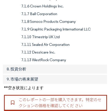
7.1.6 Crown Holdings Inc.
7.1.7 Ball Corporation
7.1.8 Sonoco Products Company
7.1.9 Graphic Packaging International LLC
7.1.10 Timestrip UK Ltd
7.1.11 Sealed Air Corporation
7.1.12 Dessicare Inc.
7.1.13 WestRock Company
8. 投資分析
9. 市場の将来展望
**空き状況によります