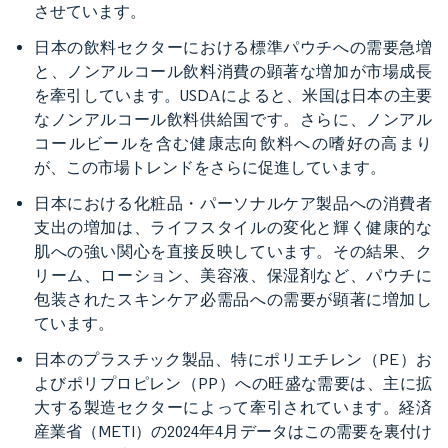
させています。
日本の飲料セクターにおける標準パウチへの需要急増
と、ノンアルコール飲料消費の顕著な増加が市場成長
を牽引しています。USDАによると、米国は日本の主要
なノンアルコール飲料供給国です。さらに、ノンアル
コールビールを含む健康志向飲料への嗜好の高まり
が、この市場トレンドをさらに促進しています。
日本における化粧品・パーソナルケア製品への消費者
支出の増加は、ライフスタイルの変化と輝く健康的な
肌への強い関心を直接反映しています。その結果、ク
リーム、ローション、美容液、保湿剤など、パウチに
包装されたスキンケア必需品への需要が顕著に増加し
ています。
日本のプラスチック製品、特にポリエチレン（PE）お
よびポリプロピレン（PP）への旺盛な需要は、主に拡
大する製造セクターによって牽引されています。経済
産業省（METI）の2024年4月データはこの需要を裏付け