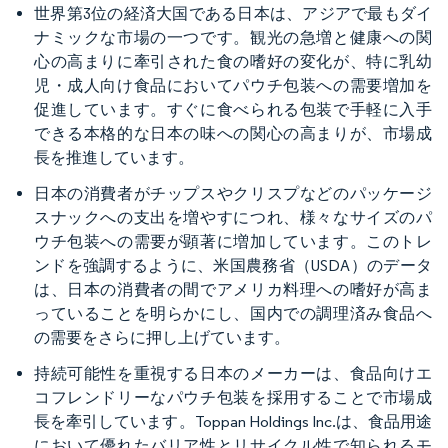
世界第3位の経済大国である日本は、アジアで最もダイ
ナミックな市場の一つです。観光の急増と健康への関
心の高まりに牽引された食の嗜好の変化が、特に乳幼
児・成人向け食品においてパウチ包装への需要増加を
促進しています。すぐに食べられる包装で手軽に入手
できる本格的な日本の味への関心の高まりが、市場成
長を推進しています。
日本の消費者がチップスやクリスプなどのパッケージ
スナックへの支出を増やすにつれ、様々なサイズのパ
ウチ包装への需要が顕著に増加しています。このトレ
ンドを強調するように、米国農務省（USDA）のデータ
は、日本の消費者の間でアメリカ料理への嗜好が高ま
っていることを明らかにし、国内での調理済み食品へ
の需要をさらに押し上げています。
持続可能性を重視する日本のメーカーは、食品向けエ
コフレンドリーなパウチ包装を採用することで市場成
長を牽引しています。Toppan Holdings Inc.は、食品用途
において優れたバリア性とリサイクル性で知られるモ