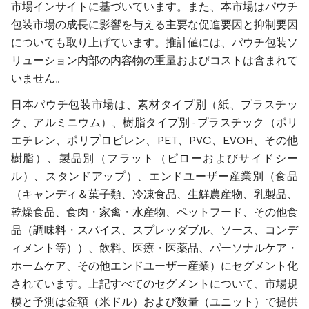
市場インサイトに基づいています。また、本市場はパウチ
包装市場の成長に影響を与える主要な促進要因と抑制要因
についても取り上げています。推計値には、パウチ包装ソ
リューション内部の内容物の重量およびコストは含まれて
いません。
日本パウチ包装市場は、素材タイプ別（紙、プラスチッ
ク、アルミニウム）、樹脂タイプ別 - プラスチック（ポリ
エチレン、ポリプロピレン、PET、PVC、EVOH、その他
樹脂）、製品別（フラット（ピローおよびサイドシー
ル）、スタンドアップ）、エンドユーザー産業別（食品
（キャンディ＆菓子類、冷凍食品、生鮮農産物、乳製品、
乾燥食品、食肉・家禽・水産物、ペットフード、その他食
品（調味料・スパイス、スプレッダブル、ソース、コンデ
ィメント等））、飲料、医療・医薬品、パーソナルケア・
ホームケア、その他エンドユーザー産業）にセグメント化
されています。上記すべてのセグメントについて、市場規
模と予測は金額（米ドル）および数量（ユニット）で提供