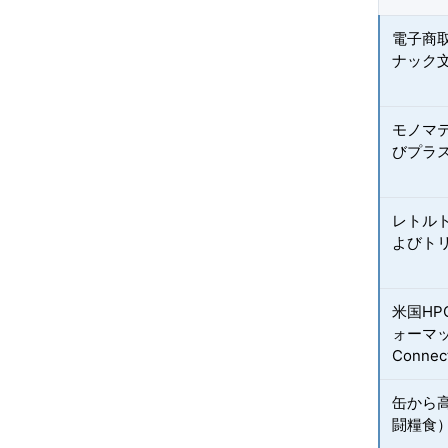
電子商
ナック
モノマ
びプラ
レトル
よびト
米国H
ォーマット
Connec
缶から
闘糧食