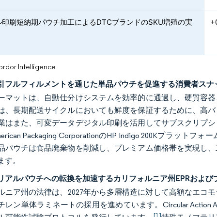
ル印刷短納期パウチ加工によるDTCブランドのSKU増殖の実
+
or Intelligence
引フルフィルメントを通じた単品パウチを促進する消費者スナ
ーマットは、自動仕分けシステムを効率的に通過し、硬質容器
は、長期配送サイクルにおいても鮮度を保証するために、高バ
業はまた、可変データデジタル印刷を活用してサブスクリプシ
rican Packaging CorporationのHP Indigo 2
品パウチは食品廃棄物を削減し、プレミアム価格帯を実現し、
ます。
リアルパウチへの転換を加速するカリフォルニア州EPRおよび
ルニア州の法律は、2027年から多層構造に対して高額なエコ
レン単体ラミネートの採用を進めています。Circular Action
[1]