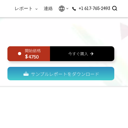
レポート
連絡
+1 617-765-2493
4750