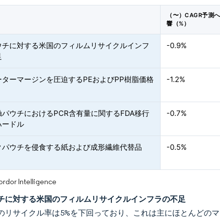
（〜）CAGR予測
響（%）
ウチに対する米国のフィルムリサイクルインフ
-0.9%
足
ーターマージンを圧迫するPEおよびPP樹脂価格
-1.2%
パウチにおけるPCR含有量に関するFDA移行
-0.7%
ハードル
クパウチを侵食する紙および成形繊維代替品
-0.5%
or Intelligence
チに対する米国のフィルムリサイクルインフラの不足
のリサイクル率は5%を下回っており、これは主にほとんどの