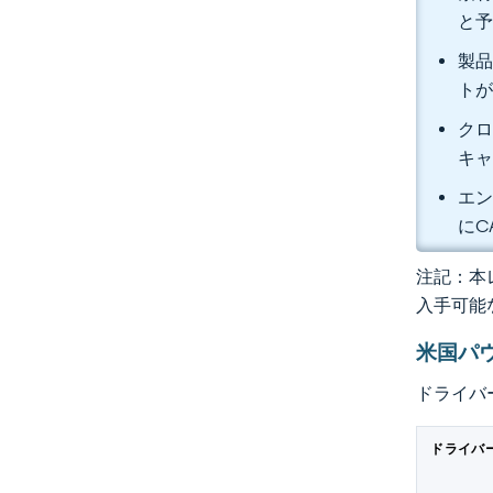
と
製品
トが
クロ
キャ
エン
にC
注記：本レ
入手可能
米国パ
ドライバ
ドライバ