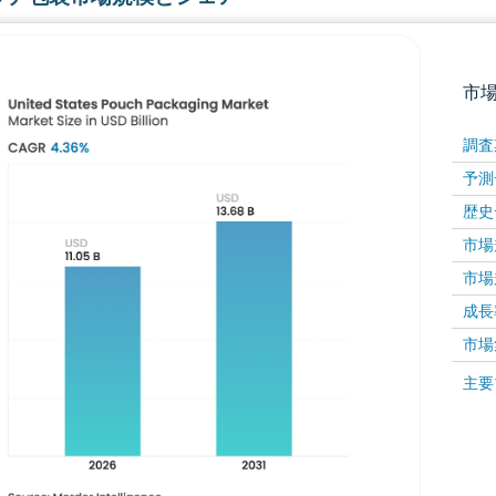
市
調査
予測
歴史
市場規
市場規
成長率 
画像 © Mordor Intelligence。再利用にはCC BY 4
市場
画像 ©
主要