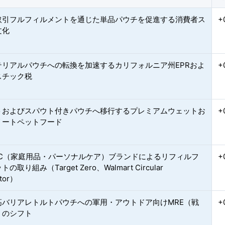
取引フルフィルメントを通じた単品パウチを促進する消費者ス
+
文化
テリアルパウチへの転換を加速するカリフォルニア州EPRおよ
+
スチック税
トおよびスパウト付きパウチへ移行するプレミアムウェットお
+
リートペットフード
PC（家庭用品・パーソナルケア）ブランドによるリフィルフ
+
の取り組み（Target Zero、Walmart Circular
tor）
高バリアレトルトパウチへの軍用・アウトドア向けMRE（戦
+
）のシフト