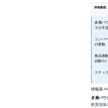
抑制要因
多層パ
ラの不
コンバ
の変動
食品接触
試験の
スナッ
情報源: Mord
多層パウ
軟質包装