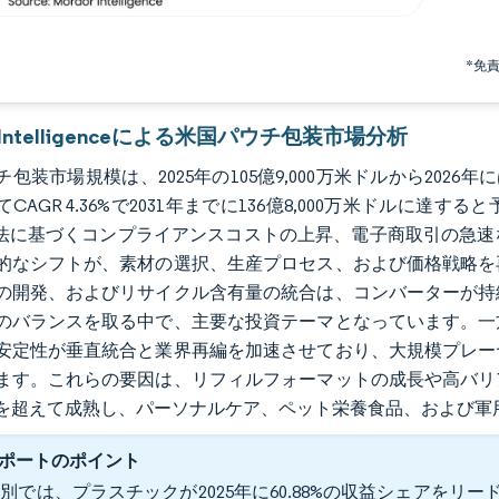
*免
r Intelligenceによる米国パウチ包装市場分析
包装市場規模は、2025年の105億9,000万米ドルから2026年には
CAGR 4.36%で2031年までに136億8,000万米ドル
）法に基づくコンプライアンスコストの上昇、電子商取引の急
的なシフトが、素材の選択、生産プロセス、および価格戦略を
の開発、およびリサイクル含有量の統合は、コンバーターが持
のバランスを取る中で、主要な投資テーマとなっています。一
安定性が垂直統合と業界再編を加速させており、大規模プレー
ます。これらの要因は、リフィルフォーマットの成長や高バリ
を超えて成熟し、パーソナルケア、ペット栄養食品、および軍
ポートのポイント
別では、プラスチックが2025年に60.88%の収益シェアをリードし