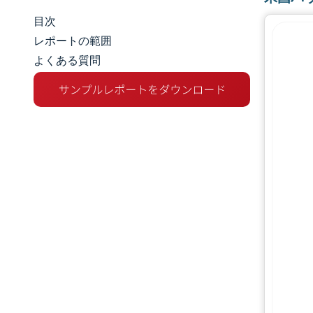
目次
市場規模とシェア
レポートの範囲
よくある質問
市場分析
トレンドとインサイト
セグメント分析
地理分析
競争環境
主要プレーヤー
業界の動向