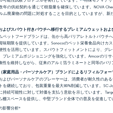
ル可能性試験プロトコルを発行しています。
特殊モノマテリ
数年の供給契約を通じて樹脂量を確保しています。NOVA Che
ルム廃棄物の問題に対処することを目的としていますが、新
およびスパウト付きパウチへ移行するプレミアムウェットおよ
ムペットフードブランドは、缶から高バリアレトルトパウチへ
賞味期限を提供しています。Sonocoのペット栄養食品向け
便性を活用しています。スパウトフィットメントにより、グレ
、プレミアムポジショニングを強化しています。Amcorのリ
換性を維持しながら、従来のアルミ箔ラミネートと同等のバリ
C（家庭用品・パーソナルケア）ブランドによるリフィルフォー
およびパーソナルケアのプレーヤーは、消費者が耐久性のある
を継続しており、包装重量を最大80%削減しています。SC Johns
に持続可能性に対して対価を支払う意欲を示しています。Targe
ム棚スペースを提供し、中堅ブランド全体での普及を促進して
の影響分析
*