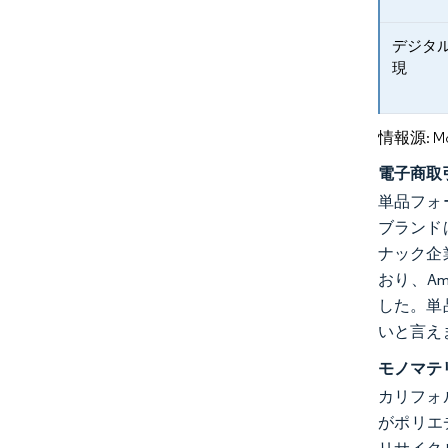
デジタ
現
情報源: Mord
電子商取
単品フォ
ブランド
ナック企
おり、Ame
した。単
いと言え
モノマテ
カリフォ
がポリエチ