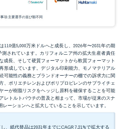
責事項:主要選手の並び順不同
110億5,000万米ドルへと成長し、2026年〜2031年の期
に達すると予測されています。カリフォルニア州の拡大生産者責任
速な成長、そして硬質フォーマットから軟質フォーマット
再形成しています。デジタル印刷能力、モノマテリアル
続可能性の義務とブランドオーナーの棚での訴求力に関
方、ポリエチレンおよびポリプロピレンのサプライチェ
ヤーが樹脂リスクをヘッジし原料を確保することを可能
アレトルトパウチの普及と相まって、市場が従来のスナ
用レーションへと拡大していることを示しています。
、紙代替品は2031年までにCAGR 7.21%で拡大する