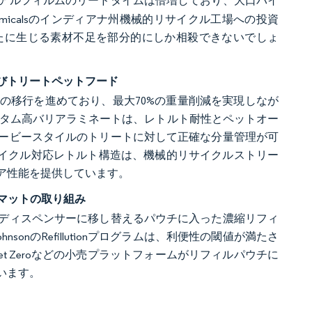
アルフィルムのリードタイムは倍増しており、大口バイ
micalsのインディアナ州機械的リサイクル工場への投資
たに生じる素材不足を部分的にしか相殺できないでしょ
びトリートペットフード
の移行を進めており、最大70%の重量削減を実現しなが
カスタム高バリアラミネートは、レトルト耐性とペットオー
ービースタイルのトリートに対して正確な分量管理が可
サイクル対応レトルト構造は、機械的リサイクルストリー
ア性能を提供しています。
マットの取り組み
ディスペンサーに移し替えるパウチに入った濃縮リフィ
onのRefillutionプログラムは、利便性の閾値が満たさ
t Zeroなどの小売プラットフォームがリフィルパウチに
います。