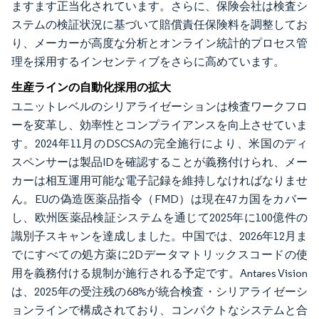
ますます正当化されています。さらに、保険会社は検査シ
ステムの検証状況に基づいて賠償責任保険料を調整してお
り、メーカーが高度な分析とオンライン統計的プロセス管
理を採用するインセンティブをさらに高めています。
生産ラインの自動化採用の拡大
ユニットレベルのシリアライゼーションは検査ワークフロ
ーを変革し、効率性とコンプライアンスを向上させていま
す。2024年11月のDSCSAの完全施行により、米国のディ
スペンサーは製品IDを確認することが義務付けられ、メー
カーは相互運用可能な電子記録を維持しなければなりませ
ん。EUの偽造医薬品指令（FMD）は現在47カ国をカバー
し、欧州医薬品検証システムを通じて2025年に100億件の
識別子スキャンを達成しました。中国では、2026年12月ま
でにすべての処方薬に2Dデータマトリックスコードの使
用を義務付ける規制が施行される予定です。Antares Vision
は、2025年の受注残の68%が統合検査・シリアライゼーシ
ョンラインで構成されており、コンパクトなシステムと合