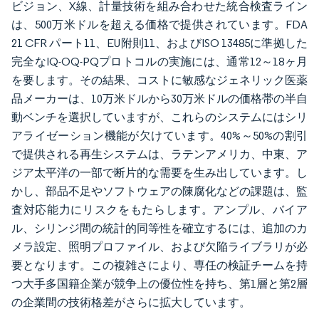
ビジョン、X線、計量技術を組み合わせた統合検査ライン
は、500万米ドルを超える価格で提供されています。FDA
21 CFR パート11、EU附則11、およびISO 13485に準拠した
完全なIQ-OQ-PQプロトコルの実施には、通常12～18ヶ月
を要します。その結果、コストに敏感なジェネリック医薬
品メーカーは、10万米ドルから30万米ドルの価格帯の半自
動ベンチを選択していますが、これらのシステムにはシリ
アライゼーション機能が欠けています。40%～50%の割引
で提供される再生システムは、ラテンアメリカ、中東、ア
ジア太平洋の一部で断片的な需要を生み出しています。し
かし、部品不足やソフトウェアの陳腐化などの課題は、監
査対応能力にリスクをもたらします。アンプル、バイア
ル、シリンジ間の統計的同等性を確立するには、追加のカ
メラ設定、照明プロファイル、および欠陥ライブラリが必
要となります。この複雑さにより、専任の検証チームを持
つ大手多国籍企業が競争上の優位性を持ち、第1層と第2層
の企業間の技術格差がさらに拡大しています。