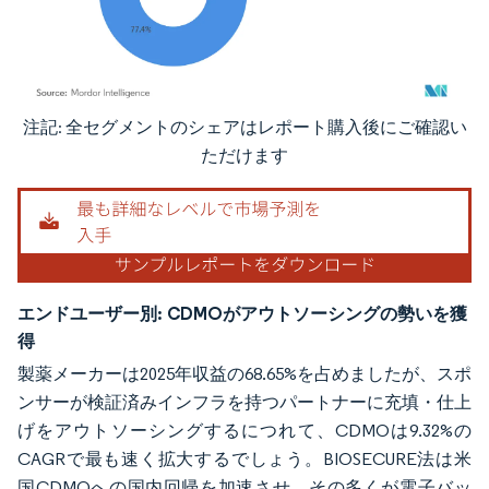
注記: 全セグメントのシェアはレポート購入後にご確認い
画像 © Mordor Intelligence。再利用にはCC BY 4.0の表示が必要です。
ただけます
エンドユーザー別:
CDMOがアウトソーシングの勢いを獲
得
製薬メーカーは2025年収益の68.65%を占めましたが、スポ
ンサーが検証済みインフラを持つパートナーに充填・仕上
げをアウトソーシングするにつれて、CDMOは9.32%の
CAGRで最も速く拡大するでしょう。BIOSECURE法は米
国CDMOへの国内回帰を加速させ、その多くが電子バッ