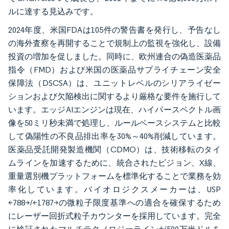
ルに達する見込みです。
2024年度、米国FDAは105件の警告書を発行し、予告なし
の海外査察を再開することで規制上の監視を強化し、設備
投資の増加を促しました。同時に、欧州連合の偽造医薬品
指令（FMD）および米国の医薬品サプライチェーン安全
保障法（DSCSA）は、ユニットレベルのシリアライゼー
ションおよび欠陥検出に関するより厳格な要件を施行して
います。エッジAIエンジンは現在、ハイパースペクトル画
像を50ミリ秒未満で処理し、ルールベースシステムと比較
して偽陽性の不良品排出率を30%～40%削減しています。
医薬品受託開発製造機関（CDMO）は、技術移転のタイ
ムラインを加速するために、統合されたビジョン、X線、
重量選別機プラットフォームを標準化することで業務を効
率化しています。バイオロジクスメーカーは、USP
<788>/<1787>の微粒子限度基準への適合を確保するため
にレーザー回折式粒子カウンターを採用しています。完全