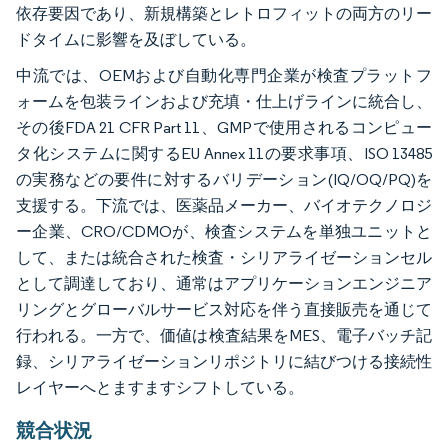
依存要因であり、新規構築とレトロフィットの両方のリー
ドタイムに影響を及ぼしている。
中流では、OEMおよび自動化専門企業が検査プラットフ
ォームを包装ラインおよび充填・仕上げラインに統合し、
その後FDA 21 CFR Part 11、GMPで使用されるコンピュー
タ化システムに関するEU Annex 11の要求事項、ISO 13485
の実務などの要件に対するバリデーション(IQ/OQ/PQ)を
支援する。下流では、医薬品メーカー、バイオテクノロジ
ー企業、CRO/CDMOが、検査システムを単独ユニットと
して、または統合された検査・シリアライゼーションセル
として調達しており、通常はアプリケーションエンジニア
リングとグローバルサービス対応を伴う直接販売を通じて
行われる。一方で、価値は検査結果をMES、電子バッチ記
録、シリアライゼーションリポジトリに結びつける接続性
レイヤーへとますますシフトしている。
競合状況