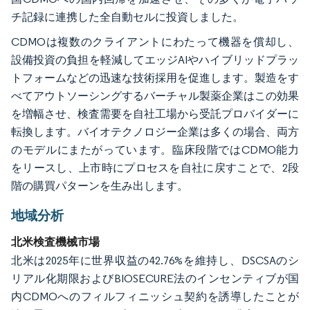
チ記録に連携した全自動セルに投資しました。
CDMOは複数のクライアントにわたって機器を償却し、
設備投資の負担を軽減してエッジAIやハイブリッドプラッ
トフォームなどの迅速な技術採用を促進します。製造をす
べてアウトソーシングするバーチャル製薬企業はこの効果
を増幅させ、検査需要を自社工場から受託プロバイダーに
転換します。バイオテクノロジー企業は多くの場合、両方
のモデルにまたがっています。臨床段階ではCDMO能力
をリースし、上市時にプロセスを自社に戻すことで、2段
階の購買パターンを生み出します。
地域分析
北米検査機械市場
北米は2025年に世界収益の42.76%を維持し、DSCSAのシ
リアル化期限およびBIOSECURE法のインセンティブが国
内CDMOへのフィルフィニッシュ契約を誘導したことが