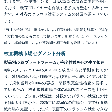
あります。小規模ベンダーはIEC認証の取得に困難を抱え
ており、既存プレイヤーを保護する参入障壁を生み出す一
方で、AI対応のクラウド対応システムの普及を遅らせてい
ます。
*当社の予測では、推進要因および抑制要因の影響を加算的ではな
く方向性のあるものとして扱います。影響予測は、ベースライン
成長、構成効果、および変数間の相互作用を反映しています。
検査機械市場セグメント分析
製品別:
X線プラットフォームが完全性義務化の中で加速
X線システムは8.54%のCAGRで成長すると予測されてお
り、凍結乾燥された腫瘍学および遺伝子治療バイアルに対
して規制当局が100%の容器・閉鎖系完全性検査を要求し
ているため、検査機械市場全体の6.53%のペースを上回っ
ています。ビジョン検査は、外観およびラベル検査におけ
る幅広い用途から、2025年に32.65%の市場シェアで検査機
械市場を支配しましたが、表面下のクラックを検出できな