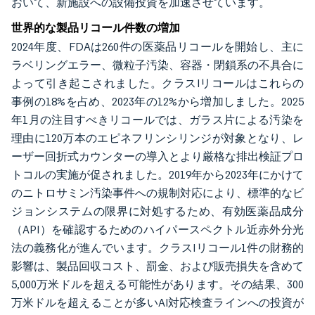
おいて、新施設への設備投資を加速させています。
世界的な製品リコール件数の増加
2024年度、FDAは260件の医薬品リコールを開始し、主に
ラベリングエラー、微粒子汚染、容器・閉鎖系の不具合に
よって引き起こされました。クラスIリコールはこれらの
事例の18%を占め、2023年の12%から増加しました。2025
年1月の注目すべきリコールでは、ガラス片による汚染を
理由に120万本のエピネフリンシリンジが対象となり、レ
ーザー回折式カウンターの導入とより厳格な排出検証プロ
トコルの実施が促されました。2019年から2023年にかけて
のニトロサミン汚染事件への規制対応により、標準的なビ
ジョンシステムの限界に対処するため、有効医薬品成分
（API）を確認するためのハイパースペクトル近赤外分光
法の義務化が進んでいます。クラスIリコール1件の財務的
影響は、製品回収コスト、罰金、および販売損失を含めて
5,000万米ドルを超える可能性があります。その結果、300
万米ドルを超えることが多いAI対応検査ラインへの投資が