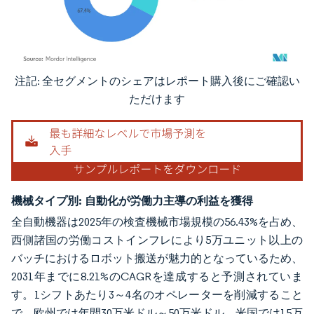
注記: 全セグメントのシェアはレポート購入後にご確認い
画像 © Mordor Intelligence。再利用にはCC BY 4.0の表示が必要です。
ただけます
機械タイプ別:
自動化が労働力主導の利益を獲得
全自動機器は2025年の検査機械市場規模の56.43%を占め、
西側諸国の労働コストインフレにより5万ユニット以上の
バッチにおけるロボット搬送が魅力的となっているため、
2031年までに8.21%のCAGRを達成すると予測されていま
す。1シフトあたり3～4名のオペレーターを削減すること
で、欧州では年間30万米ドル～50万米ドル、米国では15万