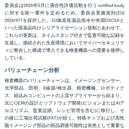
委員会は2026年5月に適合性評価活動を行う notified body
に対する統一要件を定めるため、委員会実施規則(EU)
2026/977を採択した。EU偽造医薬品指令や米国DSCSAと
いった医薬品向けシリアライゼーション規制とあわせて、
これらの更新は、タイムスタンプ付きで監査可能な記録を
生成し、接続された生産環境においてサイバーセキュリテ
ィに整合した構成で導入できる検査機器への需要を後押し
している。
バリューチェーン分析
検査機器のバリューチェーンは、イメージングセンサー、
光学部品、照明、X線源/検出器、精密機械、ロボティク
ス、組込みコンピュートの上流サプライヤーから始まり、
次にOEMの設計とソフトウェア開発(ビジョンまたはAIア
ルゴリズム、監査証跡、レシピ管理を含む)に移行し、そ
の後に工場出荷試験(FAT)が続く。特殊チップおよび高性
能イメージング部品の部品調達可能性は依然として重要な