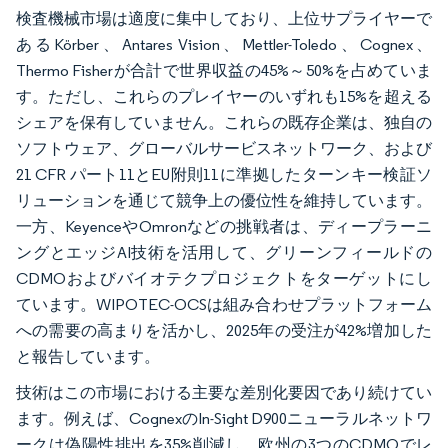
検査機械市場は適度に集中しており、上位サプライヤーで
あるKörber、Antares Vision、Mettler-Toledo、Cognex、
Thermo Fisherが合計で世界収益の45%～50%を占めていま
す。ただし、これらのプレイヤーのいずれも15%を超える
シェアを保有していません。これらの既存企業は、独自の
ソフトウェア、グローバルサービスネットワーク、および
21 CFR パート11とEU附則11に準拠したターンキー検証ソ
リューションを通じて競争上の優位性を維持しています。
一方、KeyenceやOmronなどの挑戦者は、ディープラーニ
ングとエッジAI技術を活用して、グリーンフィールドの
CDMOおよびバイオテクプロジェクトをターゲットにし
ています。WIPOTEC-OCSは組み合わせプラットフォーム
への需要の高まりを活かし、2025年の受注が42%増加した
と報告しています。
技術はこの市場における主要な差別化要因であり続けてい
ます。例えば、CognexのIn-Sight D900ニューラルネットワ
ークは偽陽性排出を35%削減し、欧州の3つのCDMOでレ