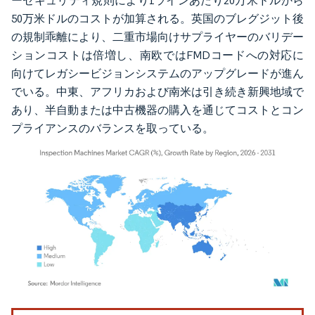
ーセキュリティ規則により1ラインあたり20万米ドルから
50万米ドルのコストが加算される。英国のブレグジット後
の規制乖離により、二重市場向けサプライヤーのバリデー
ションコストは倍増し、南欧ではFMDコードへの対応に
向けてレガシービジョンシステムのアップグレードが進ん
でいる。中東、アフリカおよび南米は引き続き新興地域で
あり、半自動または中古機器の購入を通じてコストとコン
プライアンスのバランスを取っている。
画像 © Mordor Intelligence。再利用にはCC BY 4.0の表示が必要です。