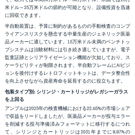
米ドル～25万米ドルの節約が可能となり、設備投資を迅速
に回収できます。
半自動装置は、予算に制約があるものの手動検査のコンプ
ライアンスリスクを懸念する中量生産のジェネリック医薬
品メーカーに適しています。15万米ドル未満のベンチトッ
プシステムは治験材料には引き続き適していますが、電子
監査証跡とシリアライゼーション機能が欠如しており、ス
ケーラビリティが制限されます。半自動フレームにAIビジ
ョンを後付けするレトロフィットキットは、データ整合性
を向上させながら資産寿命を延長するのに役立ちます。
包装タイプ別:
シリンジ・カートリッジがレガシーガラス
を上回る
アンプルは2025年の検査機械における22.65%の市場シェア
で収益をリードしましたが、医薬品メーカーが投与エラー
を削減する投与準備済みフォーマットに移行するにつれ
て、シリンジとカートリッジは2031年までに8.87%の