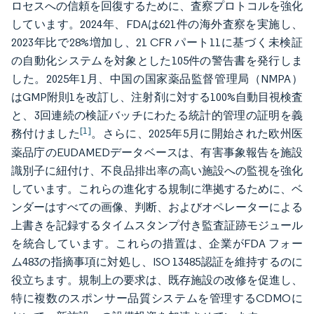
ロセスへの信頼を回復するために、査察プロトコルを強化
しています。2024年、FDAは621件の海外査察を実施し、
2023年比で28%増加し、21 CFR パート11に基づく未検証
の自動化システムを対象とした105件の警告書を発行しま
した。2025年1月、中国の国家薬品監督管理局（NMPA）
はGMP附則1を改訂し、注射剤に対する100%自動目視検査
と、3回連続の検証バッチにわたる統計的管理の証明を義
[1]
務付けました
。さらに、2025年5月に開始された欧州医
薬品庁のEUDAMEDデータベースは、有害事象報告を施設
識別子に紐付け、不良品排出率の高い施設への監視を強化
しています。これらの進化する規制に準拠するために、ベ
ンダーはすべての画像、判断、およびオペレーターによる
上書きを記録するタイムスタンプ付き監査証跡モジュール
を統合しています。これらの措置は、企業がFDA フォー
ム483の指摘事項に対処し、ISO 13485認証を維持するのに
役立ちます。規制上の要求は、既存施設の改修を促進し、
特に複数のスポンサー品質システムを管理するCDMOに