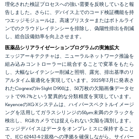
理化された検証プロセスへの強い需要を反映していると報
告しました。さらに、デバイス上でのコード検証機能を持
つエッジモジュールは、高速ブリスターまたはボトルライ
ンでのクラウドレイテンシーを排除し、偽陽性排出を削減
し、総合設備効率を向上させます。
医薬品シリアライゼーションプログラムの実施拡大
エッジアーキテクチャは、ニューラルネットワーク推論を
組み込みコントローラーに統合することで変革をもたら
し、大幅なレイテンシー削減と照明、露光、排出基準のリ
アルタイム最適化を実現しています。2025年3月に発表さ
れたCognexのIn-Sight D900は、50万枚の欠陥画像データセ
ットで99.7%という驚異的な分類精度を実現しています。
KeyenceのXG-Xシステムは、ハイパースペクトルイメージ
ングを活用してガラスシリンジの50µm未満のクラックを
検出し、RGBカメラでは捉えられない欠陥を識別します。
エッジデバイスはデータをオンプレミスに保持すること
で、IEC 62443-4-2規格への準拠を確保しながら、サイバー