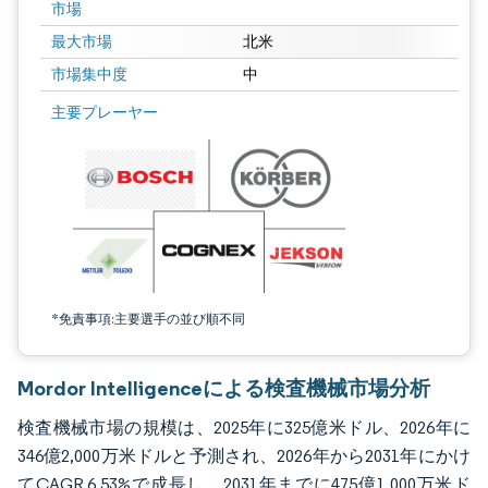
市場
最大市場
北米
市場集中度
中
画像 © Mordor Intelligence。再利用にはCC BY 4.0の表示が必要です。
主要プレーヤー
*免責事項:主要選手の並び順不同
Mordor Intelligenceによる検査機械市場分析
検査機械市場の規模は、2025年に325億米ドル、2026年に
346億2,000万米ドルと予測され、2026年から2031年にかけ
てCAGR 6.53%で成長し、2031年までに475億1,000万米ド