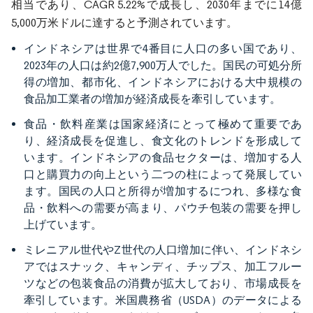
相当であり、CAGR 5.22%で成長し、2030年までに14億
5,000万米ドルに達すると予測されています。
インドネシアは世界で4番目に人口の多い国であり、
2023年の人口は約2億7,900万人でした。国民の可処分所
得の増加、都市化、インドネシアにおける大中規模の
食品加工業者の増加が経済成長を牽引しています。
食品・飲料産業は国家経済にとって極めて重要であ
り、経済成長を促進し、食文化のトレンドを形成して
います。インドネシアの食品セクターは、増加する人
口と購買力の向上という二つの柱によって発展してい
ます。国民の人口と所得が増加するにつれ、多様な食
品・飲料への需要が高まり、パウチ包装の需要を押し
上げています。
ミレニアル世代やZ世代の人口増加に伴い、インドネシ
アではスナック、キャンディ、チップス、加工フルー
ツなどの包装食品の消費が拡大しており、市場成長を
牽引しています。米国農務省（USDA）のデータによる