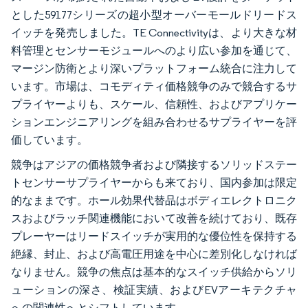
とした59177シリーズの超小型オーバーモールドリードス
イッチを発売しました。TE Connectivityは、より大きな材
料管理とセンサーモジュールへのより広い参加を通じて、
マージン防衛とより深いプラットフォーム統合に注力して
います。市場は、コモディティ価格競争のみで競合するサ
プライヤーよりも、スケール、信頼性、およびアプリケー
ションエンジニアリングを組み合わせるサプライヤーを評
価しています。
競争はアジアの価格競争者および隣接するソリッドステー
トセンサーサプライヤーからも来ており、国内参加は限定
的なままです。ホール効果代替品はボディエレクトロニク
スおよびラッチ関連機能において改善を続けており、既存
プレーヤーはリードスイッチが実用的な優位性を保持する
絶縁、封止、および高電圧用途を中心に差別化しなければ
なりません。競争の焦点は基本的なスイッチ供給からソリ
ューションの深さ、検証実績、およびEVアーキテクチャ
への関連性へとシフトしています。