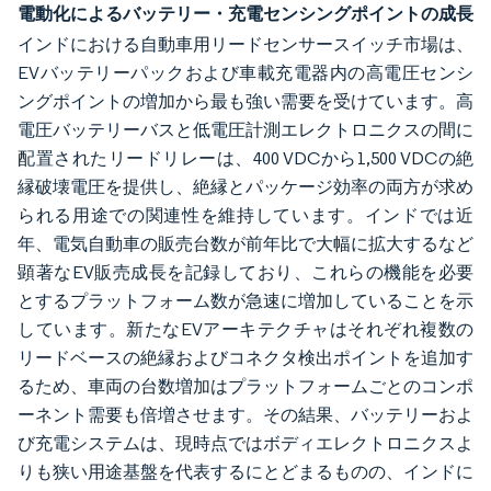
電動化によるバッテリー・充電センシングポイントの成長
インドにおける自動車用リードセンサースイッチ市場は、
EVバッテリーパックおよび車載充電器内の高電圧センシ
ングポイントの増加から最も強い需要を受けています。高
電圧バッテリーバスと低電圧計測エレクトロニクスの間に
配置されたリードリレーは、400 VDCから1,500 VDCの絶
縁破壊電圧を提供し、絶縁とパッケージ効率の両方が求め
られる用途での関連性を維持しています。インドでは近
年、電気自動車の販売台数が前年比で大幅に拡大するなど
顕著なEV販売成長を記録しており、これらの機能を必要
とするプラットフォーム数が急速に増加していることを示
しています。新たなEVアーキテクチャはそれぞれ複数の
リードベースの絶縁およびコネクタ検出ポイントを追加す
るため、車両の台数増加はプラットフォームごとのコンポ
ーネント需要も倍増させます。その結果、バッテリーおよ
び充電システムは、現時点ではボディエレクトロニクスよ
りも狭い用途基盤を代表するにとどまるものの、インドに