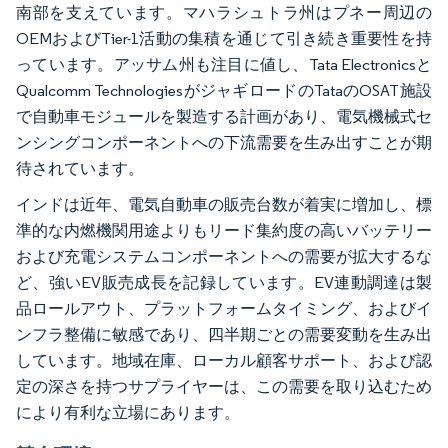
南部を支えています。マハラシュトラ州はプネー周辺の
OEMおよびTier-1活動の集積を通じて引き続き重要性を持
っています。アッサム州も注目に値し、Tata Electronicsと
Qualcomm TechnologiesがジャギロードのTataのOSAT施設
で自動車モジュールを製造する計画があり、電気機械式セ
ンシングコンポーネントへの下流需要を生み出すことが期
待されています。
インドは近年、電気自動車の販売台数が着実に増加し、標
準的な内燃機関用途よりもリード集約度の高いバッテリー
および充電システムコンポーネントへの需要が拡大するな
ど、強いEV販売成長を記録しています。EV連動調達は製
品ロールアウト、プラットフォームタイミング、およびイ
ンフラ整備に敏感であり、四半期ごとの需要変動を生み出
しています。地域在庫、ローカル顧客サポート、および認
定の深さを持つサプライヤーは、この需要を取り込むため
により有利な立場にあります。