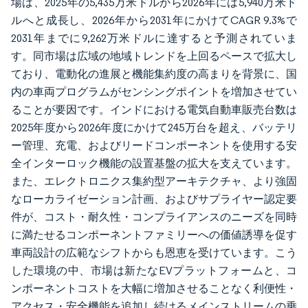
場は、2025年の5,435万米ドルから2026年には5,940万米ド
ルへと成長し、2026年から2031年にかけてCAGR 9.3%で
2031年までに9,262万米ドルに達すると予測されていま
す。同市場は広域の地域トレンドを上回るペースで拡大し
ており、電動化の進展と機能集約度の高まりを背景に、国
内の車両プログラムがセンシングポイントを増加させてい
ることが要因です。インドにおける電気自動車販売台数は
2025年度から2026年度にかけて245万台を超え、バッテリ
ー管理、充電、およびリードコンポーネントを使用する安
全インターロック機能の設置基盤の拡大を支えています。
また、エレクトロニクス集約型アーキテクチャ、より強固
なローカライゼーション計画、およびサプライヤー認定要
件が、コスト・耐久性・コンプライアンスのニーズを同時
に満たせるコンポーネントファミリーへの価値誘導を促す
車両設計の広範なシフトからも恩恵を受けています。こう
した環境の中、市場は新たなEVプラットフォームと、コ
ンポーネントコストを大幅に増加させることなく利便性・
アクセス・安全機能を追加し続けるメインストリームの乗