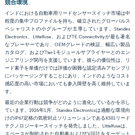
競合環境
インドにおける自動車用リードセンサースイッチ市場は中
程度の集中プロファイルを持ち、確立されたグローバルス
ペシャリストの小グループが主導しています。Standex
Electronics、Littelfuse、およびTE Connectivityが最も著名
なプレーヤーであり、OEMグレードの検証、幅広い製品
カタログ、およびTier-1モジュールサプライヤーとのエン
ジニアリング関与を支援しています。彼らの優位性は、リ
ード素子を単価だけでは評価が困難な認定済みアセンブリ
にパッケージングすることにあり、インドのようなコスト
感応度の高い市場においても参入障壁を高く維持していま
す。
最近の企業行動は競争がどのように進化しているかを示し
ています。2026年1月、Standex Electronicsは過酷な環境向
けのIP67定格の気密封止ソリューションであるKS01リード
テクノロジーキースイッチを発売しました。Littelfuseは、
スペースが制約された自動車およびEV設計をターゲット