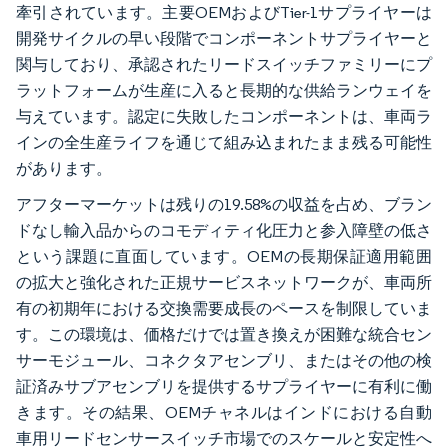
牽引されています。主要OEMおよびTier-1サプライヤーは
開発サイクルの早い段階でコンポーネントサプライヤーと
関与しており、承認されたリードスイッチファミリーにプ
ラットフォームが生産に入ると長期的な供給ランウェイを
与えています。認定に失敗したコンポーネントは、車両ラ
インの全生産ライフを通じて組み込まれたまま残る可能性
があります。
アフターマーケットは残りの19.58%の収益を占め、ブラン
ドなし輸入品からのコモディティ化圧力と参入障壁の低さ
という課題に直面しています。OEMの長期保証適用範囲
の拡大と強化された正規サービスネットワークが、車両所
有の初期年における交換需要成長のペースを制限していま
す。この環境は、価格だけでは置き換えが困難な統合セン
サーモジュール、コネクタアセンブリ、またはその他の検
証済みサブアセンブリを提供するサプライヤーに有利に働
きます。その結果、OEMチャネルはインドにおける自動
車用リードセンサースイッチ市場でのスケールと安定性へ