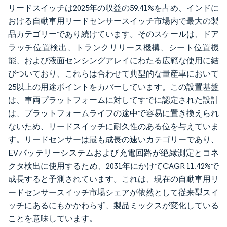
リードスイッチは2025年の収益の59.41%を占め、インドに
おける自動車用リードセンサースイッチ市場内で最大の製
品カテゴリーであり続けています。そのスケールは、ドア
ラッチ位置検出、トランクリリース機構、シート位置機
能、および液面センシングアレイにわたる広範な使用に結
びついており、これらは合わせて典型的な量産車において
25以上の用途ポイントをカバーしています。この設置基盤
は、車両プラットフォームに対してすでに認定された設計
は、プラットフォームライフの途中で容易に置き換えられ
ないため、リードスイッチに耐久性のある位を与えていま
す。リードセンサーは最も成長の速いカテゴリーであり、
EVバッテリーシステムおよび充電回路が絶縁測定とコネ
クタ検出に使用するため、2031年にかけてCAGR 11.42%で
成長すると予測されています。これは、現在の自動車用リ
ードセンサースイッチ市場シェアが依然として従来型スイ
ッチにあるにもかかわらず、製品ミックスが変化している
ことを意味しています。