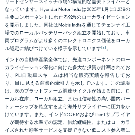
リードセンサースイッチ市場の構造的な需要ドライバーと
なっています。Hyundai Motor Indiaは2025年1月に1,238の
主要コンポーネントにわたる92%のローカライゼーション
を開示しました。同社はMobis Indiaを通じてチェンナイ工
場でのローカルバッテリーパック組立を開始しており、車
両プログラムがより多くのエレクトロニクス価値をローカ
[2]
ル認定に結びつけている様子を示しています
。
インドの自動車産業全体では、先進コンポーネントのロー
カライゼーション深化に向けた多大な投資が計画されてお
り、PLI自動車スキームは相当な販売実績を報告してお
り、目に見える商業的牽引力を示しています。この環境
は、次のプラットフォーム調達サイクルが始まる前に、ロ
ーカル在庫、ローカル組立、または信頼性の高い国内パー
トナーシップを確立するよう海外サプライヤーに圧力をか
けています。また、インドのOEMおよびTier-1サプライヤ
ーが期待する水準での認定、供給継続性、またはローカラ
イズされた顧客サービスを支援できない低コスト参入者に