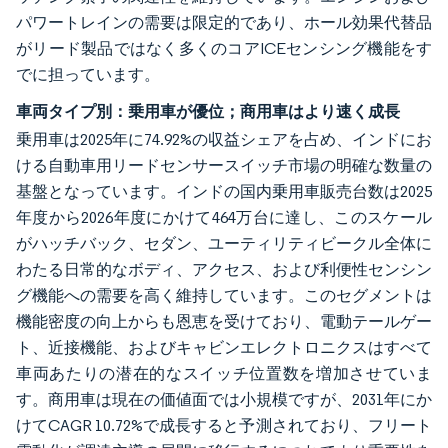
パワートレインの需要は限定的であり、ホール効果代替品
がリード製品ではなく多くのコアICEセンシング機能をす
でに担っています。
車両タイプ別：乗用車が優位；商用車はより速く成長
乗用車は2025年に74.92%の収益シェアを占め、インドにお
ける自動車用リードセンサースイッチ市場の明確な数量の
基盤となっています。インドの国内乗用車販売台数は2025
年度から2026年度にかけて464万台に達し、このスケール
がハッチバック、セダン、ユーティリティビークル全体に
わたる日常的なボディ、アクセス、および利便性センシン
グ機能への需要を高く維持しています。このセグメントは
機能密度の向上からも恩恵を受けており、電動テールゲー
ト、近接機能、およびキャビンエレクトロニクスはすべて
車両あたりの潜在的なスイッチ位置数を増加させていま
す。商用車は現在の価値面では小規模ですが、2031年にか
けてCAGR 10.72%で成長すると予測されており、フリート