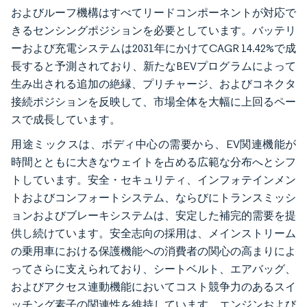
およびルーフ機構はすべてリードコンポーネントが対応で
きるセンシングポジションを必要としています。バッテリ
ーおよび充電システムは2031年にかけてCAGR 14.42%で成
長すると予測されており、新たなBEVプログラムによって
生み出される追加の絶縁、プリチャージ、およびコネクタ
接続ポジションを反映して、市場全体を大幅に上回るペー
スで成長しています。
用途ミックスは、ボディ中心の需要から、EV関連機能が
時間とともに大きなウェイトを占める広範な分布へとシフ
トしています。安全・セキュリティ、インフォテインメン
トおよびコンフォートシステム、ならびにトランスミッシ
ョンおよびブレーキシステムは、安定した補完的需要を提
供し続けています。安全志向の採用は、メインストリーム
の乗用車における保護機能への消費者の関心の高まりによ
ってさらに支えられており、シートベルト、エアバッグ、
およびアクセス連動機能においてコスト競争力のあるスイ
ッチング素子の関連性を維持しています。エンジンおよび