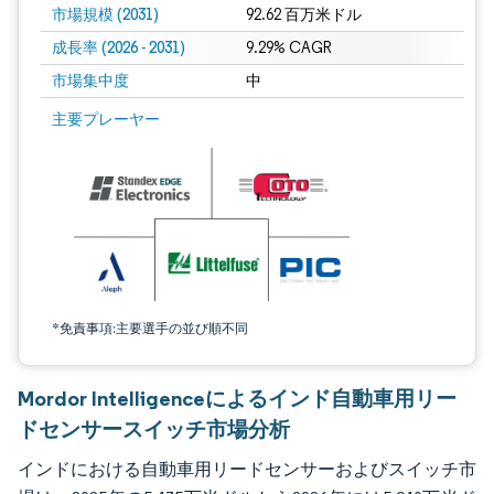
市場規模 (2031)
92.62 百万米ドル
成長率 (2026 - 2031)
9.29% CAGR
市場集中度
中
画像 © Mordor Intelligence。再利用にはCC BY 4.0の表示が必要です。
主要プレーヤー
*免責事項:主要選手の並び順不同
Mordor Intelligenceによるインド自動車用リー
ドセンサースイッチ市場分析
インドにおける自動車用リードセンサーおよびスイッチ市