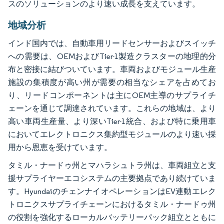
スのソリューションのより速い成長を支えています。
地域分析
インド国内では、自動車用リードセンサーおよびスイッチ
への需要は、OEMおよびTier-1製造クラスターの地理的分
布と密接に結びついています。車両およびモジュール生産
施設の集積度が高い州が需要の相当なシェアを占めてお
り、リードコンポーネントは主にOEM主導のサプライチ
ェーンを通じて調達されています。これらの地域は、より
高い車両生産量、より深いTier-1統合、および特に乗用車
においてエレクトロニクス集約型モジュールのより速い採
用から恩恵を受けています。
タミル・ナードゥ州とマハラシュトラ州は、車両組立と支
援サプライヤーエコシステムの主要拠点であり続けていま
す。HyundaiのチェンナイオペレーションはEV連動エレク
トロニクスサプライチェーンにおけるタミル・ナードゥ州
の役割を強化するローカルバッテリーパック組立とともに