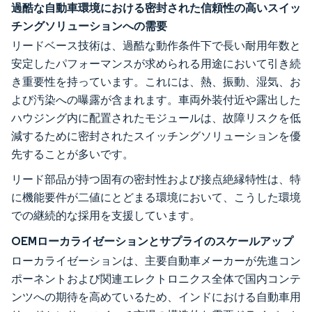
過酷な自動車環境における密封された信頼性の高いスイッ
チングソリューションへの需要
リードベース技術は、過酷な動作条件下で長い耐用年数と
安定したパフォーマンスが求められる用途において引き続
き重要性を持っています。これには、熱、振動、湿気、お
よび汚染への曝露が含まれます。車両外装付近や露出した
ハウジング内に配置されたモジュールは、故障リスクを低
減するために密封されたスイッチングソリューションを優
先することが多いです。
リード部品が持つ固有の密封性および接点絶縁特性は、特
に機能要件が二値にとどまる環境において、こうした環境
での継続的な採用を支援しています。
OEMローカライゼーションとサプライのスケールアップ
ローカライゼーションは、主要自動車メーカーが先進コン
ポーネントおよび関連エレクトロニクス全体で国内コンテ
ンツへの期待を高めているため、インドにおける自動車用