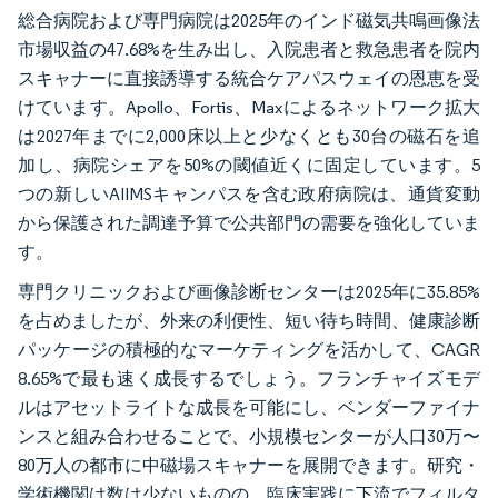
総合病院および専門病院は2025年のインド磁気共鳴画像法
市場収益の47.68%を生み出し、入院患者と救急患者を院内
スキャナーに直接誘導する統合ケアパスウェイの恩恵を受
けています。Apollo、Fortis、Maxによるネットワーク拡大
は2027年までに2,000床以上と少なくとも30台の磁石を追
加し、病院シェアを50%の閾値近くに固定しています。5
つの新しいAIIMSキャンパスを含む政府病院は、通貨変動
から保護された調達予算で公共部門の需要を強化していま
す。
専門クリニックおよび画像診断センターは2025年に35.85%
を占めましたが、外来の利便性、短い待ち時間、健康診断
パッケージの積極的なマーケティングを活かして、CAGR
8.65%で最も速く成長するでしょう。フランチャイズモデ
ルはアセットライトな成長を可能にし、ベンダーファイナ
ンスと組み合わせることで、小規模センターが人口30万〜
80万人の都市に中磁場スキャナーを展開できます。研究・
学術機関は数は少ないものの、臨床実践に下流でフィルタ