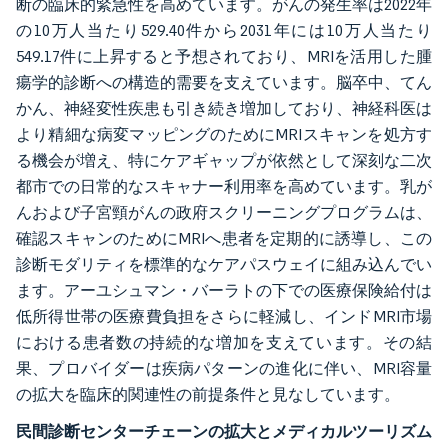
断の臨床的緊急性を高めています。がんの発生率は2022年
の10万人当たり529.40件から2031年には10万人当たり
549.17件に上昇すると予想されており、MRIを活用した腫
瘍学的診断への構造的需要を支えています。脳卒中、てん
かん、神経変性疾患も引き続き増加しており、神経科医は
より精細な病変マッピングのためにMRIスキャンを処方す
る機会が増え、特にケアギャップが依然として深刻な二次
都市での日常的なスキャナー利用率を高めています。乳が
んおよび子宮頸がんの政府スクリーニングプログラムは、
確認スキャンのためにMRIへ患者を定期的に誘導し、この
診断モダリティを標準的なケアパスウェイに組み込んでい
ます。アーユシュマン・バーラトの下での医療保険給付は
低所得世帯の医療費負担をさらに軽減し、インドMRI市場
における患者数の持続的な増加を支えています。その結
果、プロバイダーは疾病パターンの進化に伴い、MRI容量
の拡大を臨床的関連性の前提条件と見なしています。
民間診断センターチェーンの拡大とメディカルツーリズム