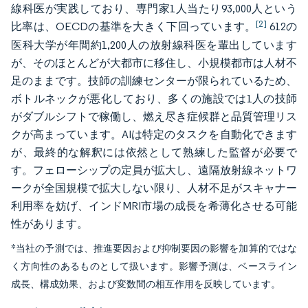
線科医が実践しており、専門家1人当たり93,000人という
[2]
比率は、OECDの基準を大きく下回っています。
612の
医科大学が年間約1,200人の放射線科医を輩出しています
が、そのほとんどが大都市に移住し、小規模都市は人材不
足のままです。技師の訓練センターが限られているため、
ボトルネックが悪化しており、多くの施設では1人の技師
がダブルシフトで稼働し、燃え尽き症候群と品質管理リス
クが高まっています。AIは特定のタスクを自動化できます
が、最終的な解釈には依然として熟練した監督が必要で
す。フェローシップの定員が拡大し、遠隔放射線ネットワ
ークが全国規模で拡大しない限り、人材不足がスキャナー
利用率を妨げ、インドMRI市場の成長を希薄化させる可能
性があります。
*当社の予測では、推進要因および抑制要因の影響を加算的ではな
く方向性のあるものとして扱います。影響予測は、ベースライン
成長、構成効果、および変数間の相互作用を反映しています。