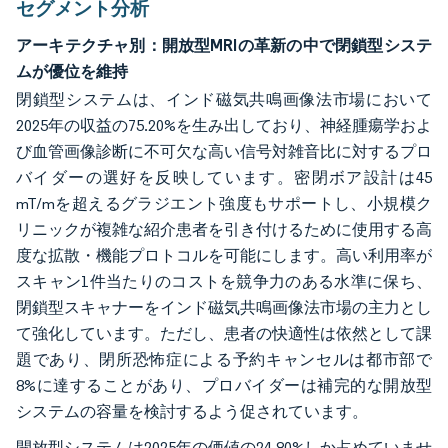
セグメント分析
アーキテクチャ別：開放型MRIの革新の中で閉鎖型システ
ムが優位を維持
閉鎖型システムは、インド磁気共鳴画像法市場において
2025年の収益の75.20%を生み出しており、神経腫瘍学およ
び血管画像診断に不可欠な高い信号対雑音比に対するプロ
バイダーの選好を反映しています。密閉ボア設計は45
mT/mを超えるグラジエント強度もサポートし、小規模ク
リニックが複雑な紹介患者を引き付けるために使用する高
度な拡散・機能プロトコルを可能にします。高い利用率が
スキャン1件当たりのコストを競争力のある水準に保ち、
閉鎖型スキャナーをインド磁気共鳴画像法市場の主力とし
て強化しています。ただし、患者の快適性は依然として課
題であり、閉所恐怖症による予約キャンセルは都市部で
8%に達することがあり、プロバイダーは補完的な開放型
システムの容量を検討するよう促されています。
開放型システムは2025年の価値の24.80%しか占めていませ