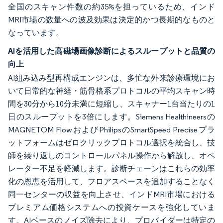
全国のスキャン件数の約35%を担っているため、インド
MRI市場の数量への波及効果は決定的かつ長期的なものと
なっています。
AIを活用した高磁場画像診断によるスループットと品質の
向上
AI組み込み型再構成エンジンは、多忙な外来診療環境にお
いて日常的な神経・筋骨格系プロトコルの平均スキャン時
間を30分から10分未満に短縮し、スキャナー1台当たりの1
日のスループットを3倍にします。Siemens Healthineersの
MAGNETOM FlowおよびPhilipsのSmartSpeed Preciseプラ
ットフォームはゼロクリックプロトコル選択を統合し、技
師を繰り返しのコントロールパネル操作から解放し、オペ
レーター不足を軽減します。診断チェーンはこれらの効率
化の恩恵を活用して、フロアスペースを追加することなく
同一センターの収益を向上させ、インドMRI市場における
プレミアム価格システムへの投資ケースを強化していま
す。AIベースのノイズ除去により、プロバイダーは特定の