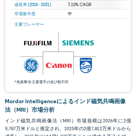
成長率 (2026 - 2031)
7.10% CAGR
市場集中度
中
画像 © Mordor Intelligence。再利用にはCC BY 4.0の表示が必要です。
主要プレーヤー
*免責事項:主要選手の並び順不同
Mordor Intelligenceによるインド磁気共鳴画像
法（MRI）市場分析
インド磁気共鳴画像法（MRI）市場規模は2026年に2億
9,787万米ドルと推定され、2025年の2億7,812万米ドルから