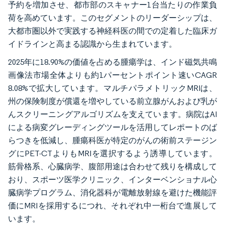
予約を増加させ、都市部のスキャナー1台当たりの作業負
荷を高めています。このセグメントのリーダーシップは、
大都市圏以外で実践する神経科医の間での定着した臨床ガ
イドラインと高まる認識から生まれています。
2025年に18.90%の価値を占める腫瘍学は、インド磁気共鳴
画像法市場全体よりも約1パーセントポイント速いCAGR
8.08%で拡大しています。マルチパラメトリックMRIは、
州の保険制度が償還を増やしている前立腺がんおよび乳が
んスクリーニングアルゴリズムを支えています。病院はAI
による病変グレーディングツールを活用してレポートのば
らつきを低減し、腫瘍科医が特定のがんの術前ステージン
グにPET-CTよりもMRIを選択するよう誘導しています。
筋骨格系、心臓病学、腹部用途は合わせて残りを構成して
おり、スポーツ医学クリニック、インターベンショナル心
臓病学プログラム、消化器科が電離放射線を避けた機能評
価にMRIを採用するにつれ、それぞれ中一桁台で進展して
います。