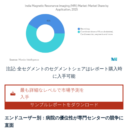
注記: 全セグメントのセグメントシェアはレポート購入時
画像 © Mordor Intelligence。再利用にはCC BY 4.0の表示が必要です。
に入手可能
エンドユーザー別：病院の優位性が専門センターの競争に
直面