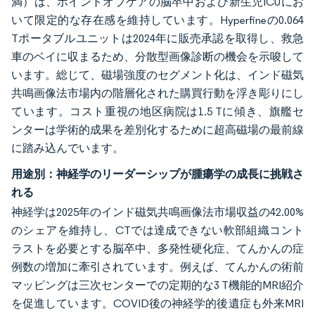
満）は、ポイントオブケアの脳卒中および新生児ICUにお
いて限定的な存在感を維持しています。Hyperfineの0.064
Tポータブルユニットは2024年に販売承認を取得し、救急
車のベイに収まるため、分散型画像診断の機会を示唆して
います。総じて、磁場強度のセグメント化は、インド磁気
共鳴画像法市場内の階層化された購買行動を浮き彫りにし
ています。コスト重視の地区病院は1.5 Tに傾き、旗艦セ
ンターは学術的成果を差別化するために超高磁場の最前線
に踏み込んでいます。
用途別：神経学のリーダーシップが腫瘍学の成長に挑戦さ
れる
神経学は2025年のインド磁気共鳴画像法市場収益の42.00%
のシェアを維持し、CTでは達成できない軟部組織コント
ラストを必要とする脳卒中、多発性硬化症、てんかんの症
例数の増加に牽引されています。例えば、てんかんの術前
マッピングは三次センターでの定期的な3 T機能的MRI紹介
を促進しています。COVID後の神経学的後遺症も外来MRI