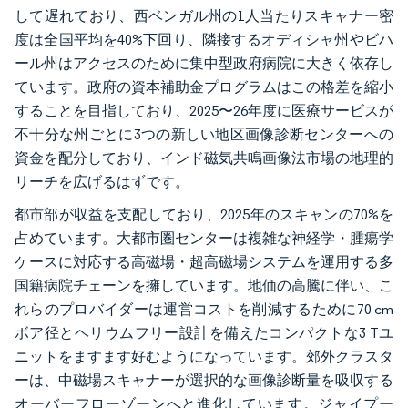
して遅れており、西ベンガル州の1人当たりスキャナー密
度は全国平均を40%下回り、隣接するオディシャ州やビハ
ール州はアクセスのために集中型政府病院に大きく依存し
ています。政府の資本補助金プログラムはこの格差を縮小
することを目指しており、2025〜26年度に医療サービスが
不十分な州ごとに3つの新しい地区画像診断センターへの
資金を配分しており、インド磁気共鳴画像法市場の地理的
リーチを広げるはずです。
都市部が収益を支配しており、2025年のスキャンの70%を
占めています。大都市圏センターは複雑な神経学・腫瘍学
ケースに対応する高磁場・超高磁場システムを運用する多
国籍病院チェーンを擁しています。地価の高騰に伴い、こ
れらのプロバイダーは運営コストを削減するために70 cm
ボア径とヘリウムフリー設計を備えたコンパクトな3 Tユ
ニットをますます好むようになっています。郊外クラスタ
ーは、中磁場スキャナーが選択的な画像診断量を吸収する
オーバーフローゾーンへと進化しています。ジャイプー