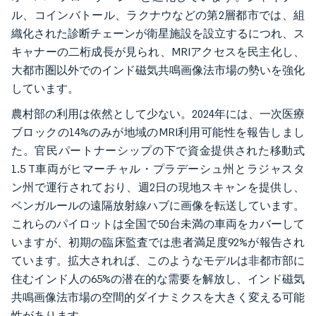
ル、コインバトール、ラクナウなどの第2層都市では、組
織化された診断チェーンが衛星施設を設立するにつれ、ス
キャナーの二桁成長が見られ、MRIアクセスを民主化し、
大都市圏以外でのインド磁気共鳴画像法市場の勢いを強化
しています。
農村部の利用は依然として少ない。2024年には、一次医療
ブロックの14%のみが地域のMRI利用可能性を報告しまし
た。官民パートナーシップの下で資金提供された移動式
1.5 T車両がヒマーチャル・プラデーシュ州とラジャスタ
ン州で運行されており、週2日の現地スキャンを提供し、
ベンガルールの遠隔放射線ハブに画像を転送しています。
これらのパイロットは全国で50台未満の車両をカバーして
いますが、初期の臨床監査では患者満足度92%が報告され
ています。拡大されれば、このようなモデルは非都市部に
住むインド人の65%の潜在的な需要を解放し、インド磁気
共鳴画像法市場の空間的ダイナミクスを大きく変える可能
性があります。