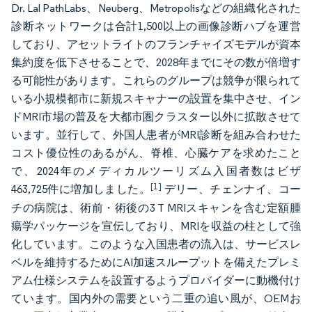
Dr. Lal PathLabs、Neuberg、Metropolisなどの組織化された
診断ネットワークは合計1,500以上の画像診断ハブを運営
しており、アセットライトのフランチャイズモデルが資本
集約度を低下させることで、2028年までにその数が倍増す
る可能性があります。これらのグループは競争が限られて
いる小規模都市に新規スキャナーの設置を集中させ、イン
ドMRI市場の普及を大都市圏クラスター以外に拡散させて
います。並行して、外国人患者がMRI診断を組み合わせた
コスト優位性のあるがん、脊椎、心臓ケアを求めたこと
で、2024年のメディカルツーリズム入国者数はビザ
[1]
463,725件に増加しました。
デリー、チェンナイ、コー
チの病院は、術前・術後の3 T MRIスキャンを含む定額腫
瘍学パッケージを宣伝しており、MRIを収益の柱として強
化しています。このような入国患者の流入は、サービスレ
ベルを維持するためにAI加速スループットを備えたプレミ
アム仕様システムを設置するようプロバイダーに動機付け
ています。国内外の需要という二重の追い風が、OEMお