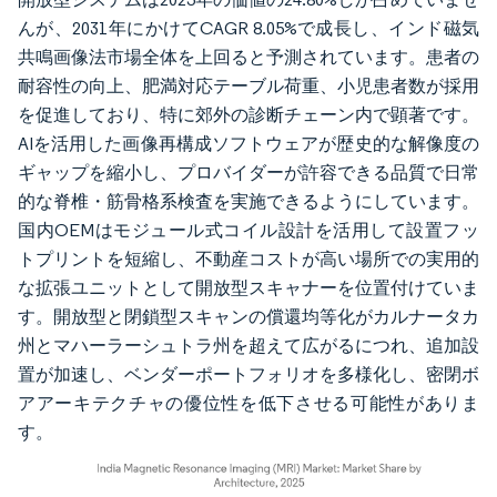
んが、2031年にかけてCAGR 8.05%で成長し、インド磁気
共鳴画像法市場全体を上回ると予測されています。患者の
耐容性の向上、肥満対応テーブル荷重、小児患者数が採用
を促進しており、特に郊外の診断チェーン内で顕著です。
AIを活用した画像再構成ソフトウェアが歴史的な解像度の
ギャップを縮小し、プロバイダーが許容できる品質で日常
的な脊椎・筋骨格系検査を実施できるようにしています。
国内OEMはモジュール式コイル設計を活用して設置フッ
トプリントを短縮し、不動産コストが高い場所での実用的
な拡張ユニットとして開放型スキャナーを位置付けていま
す。開放型と閉鎖型スキャンの償還均等化がカルナータカ
州とマハーラーシュトラ州を超えて広がるにつれ、追加設
置が加速し、ベンダーポートフォリオを多様化し、密閉ボ
アアーキテクチャの優位性を低下させる可能性がありま
す。