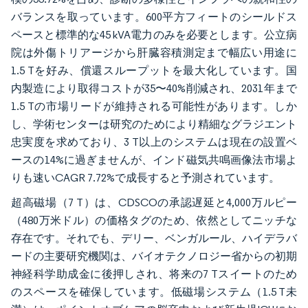
バランスを取っています。600平方フィートのシールドス
ペースと標準的な45 kVA電力のみを必要とします。公立病
院は外傷トリアージから肝臓容積測定まで幅広い用途に
1.5 Tを好み、償還スループットを最大化しています。国
内製造により取得コストが35〜40%削減され、2031年まで
1.5 Tの市場リードが維持される可能性があります。しか
し、学術センターは研究のためにより精細なグラジエント
忠実度を求めており、3 T以上のシステムは現在の設置ベ
ースの14%に過ぎませんが、インド磁気共鳴画像法市場よ
りも速いCAGR 7.72%で成長すると予測されています。
超高磁場（7 T）は、CDSCOの承認遅延と4,000万ルピー
（480万米ドル）の価格タグのため、依然としてニッチな
存在です。それでも、デリー、ベンガルール、ハイデラバ
ードの主要研究機関は、バイオテクノロジー省からの初期
神経科学助成金に後押しされ、将来の7 Tスイートのため
のスペースを確保しています。低磁場システム（1.5 T未