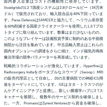
国内参入企業はコストの機動性に依存しています。
Voxelgridsの1.2 T国産システムは2.8クロールピー（34万米
ドル）で販売されており、輸入競合品を40%下回っていま
す。Paras DefenceはSAMEERと協力して、ヘリウム依存度
を60%削減する国産クライオクーラーを使用した1.5 Tプロ
トタイプに取り組んでいます。数量はまだ少ないものの、
このようなプレイヤーは設備投資予算に制約のある中規模
病院から注目を集めています。中古品輸入禁止はこれらの
国内オプションへの調達をさらに傾け、インド磁気共鳴画
像法市場の競争パラメーターを再形成しています。
戦略的コラボレーションが激化しています。Hyperfineは
Radiosurgery Indiaをポータブルなスウープ（Swoop）MRI
の販売代理店として任命し、20の主要病院での神経ICU用
途をターゲットにしています。GEはタタ・トラスツのが
んケアイニシアチブと提携し、新しい腫瘍学ハブに3 Tス
キャナーを展開し、複数年のサービス契約を確保しまし
た。一方、PromaxoはZynext Venturesから資金を確保し、