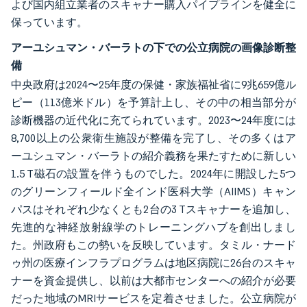
よび国内組立業者のスキャナー購入パイプラインを健全に
保っています。
アーユシュマン・バーラトの下での公立病院の画像診断整
備
中央政府は2024〜25年度の保健・家族福祉省に9兆659億ル
ピー（113億米ドル）を予算計上し、その中の相当部分が
診断機器の近代化に充てられています。2023〜24年度には
8,700以上の公衆衛生施設が整備を完了し、その多くはア
ーユシュマン・バーラトの紹介義務を果たすために新しい
1.5 T磁石の設置を伴うものでした。2024年に開設した5つ
のグリーンフィールド全インド医科大学（AIIMS）キャン
パスはそれぞれ少なくとも2台の3 Tスキャナーを追加し、
先進的な神経放射線学のトレーニングハブを創出しまし
た。州政府もこの勢いを反映しています。タミル・ナード
ゥ州の医療インフラプログラムは地区病院に26台のスキャ
ナーを資金提供し、以前は大都市センターへの紹介が必要
だった地域のMRIサービスを定着させました。公立病院が