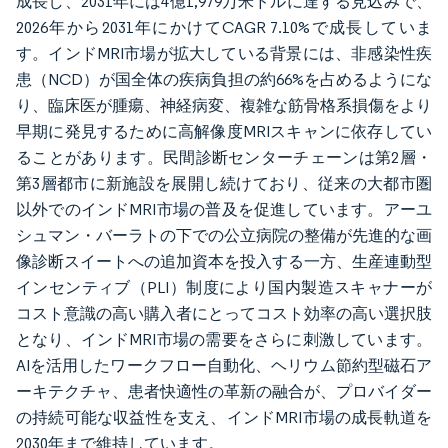
成長し、2031年には4億1,979万米ドルに達する見込みで、
2026年から2031年にかけてCAGR 7.10%で成長していま
す。インドMRI市場が拡大している背景には、非感染性疾
患（NCD）が国全体の疾病負担の約66%を占めるようにな
り、臨床医が腫瘍、神経病変、複雑な筋骨格系損傷をより
早期に発見するために高解像度MRIスキャンに依存してい
ることがあります。民間診断センターチェーンは第2層・
第3層都市に新施設を展開し続けており、従来の大都市圏
以外でのインドMRI市場の普及を促進しています。アーユ
シュマン・バーラトの下での公立病院の整備が先進的な画
像診断スイートへの追加資本を投入する一方、生産連動型
インセンティブ（PLI）制度により国内製造スキャナーが
コスト意識の高い購入者にとってコスト効率の高い選択肢
となり、インドMRI市場の需要をさらに刺激しています。
AIを活用したワークフロー自動化、ヘリウム節約型磁石ア
ーキテクチャ、患者快適性の革新の融合が、プロバイダー
の持続可能な収益性を支え、インドMRI市場の成長軌道を
2030年まで維持しています。