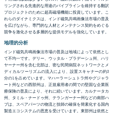
リングされる先進的な用途のパイプラインを維持する翻訳
プロジェクトのために超高磁場機能に投資しています。こ
れらのダイナミクスは、インド磁気共鳴画像法市場の普及
を広げながら、専門的な人材とメンテナンス契約をめぐる
競争を激化させる多層的な提供モデルを強化しています。
地理的分析
インド磁気共鳴画像法市場の普及は地域によって依然とし
て不均一です。デリー、ウッタル・プラデーシュ州、ハリ
ヤーナー州を含む北部は、密な民間病院ネットワークとメ
ディカルツーリズムの流入により、設置スキャナーの約3
分の1を占めています。マハーラーシュトラ州やグジャラ
ート州などの西部州は、正規雇用者の間での堅固な企業医
療保険の普及により、それに続いています。カルナータカ
州、タミル・ナードゥ州、テランガーナー州などの南部ハ
ブは、スペアパーツの物流と技師の確保を簡素化する国内
製造エコシステムの恩恵を受けています。東部州は依然と