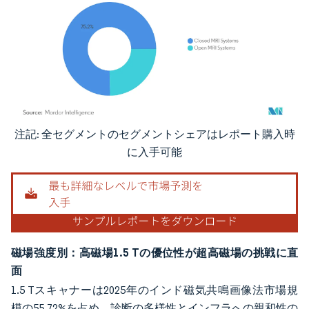
注記: 全セグメントのセグメントシェアはレポート購入時
画像 © Mordor Intelligence。再利用にはCC BY 4.0の表示が必要です。
に入手可能
磁場強度別：高磁場1.5 Tの優位性が超高磁場の挑戦に直
面
1.5 Tスキャナーは2025年のインド磁気共鳴画像法市場規
模の55.72%を占め、診断の多様性とインフラへの親和性の