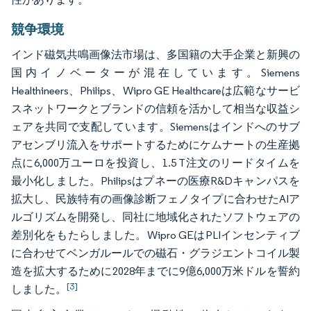
競争環境
インド磁気共鳴画像法市場は、多国籍の大手企業と新興の
国内イノベーターが混在しています。Siemens
Healthineers、Philips、Wipro GE Healthcareは広範なサービ
スネットワークとブランドの信頼を活かして相当な収益シ
ェアを共同で支配しています。Siemensはインドへのサブ
アセンブリ流入をサポートするためにケムナートの生産拠
点に6,000万ユーロを投資し、1.5 T注文のリードタイムを
最小化しました。Philipsはプネーの医療R&Dキャンパスを
拡大し、民族特有の画像診断フェノタイプに合わせたAIア
ルゴリズムを開発し、同社に地域化されたソフトウェアの
差別化をもたらしました。Wipro GEはPLIインセンティブ
に合わせてベンガルールでの磁石・グラジエントコイル製
造を拡大するために2028年までに9億6,000万米ドルを誓約
[3]
しました。