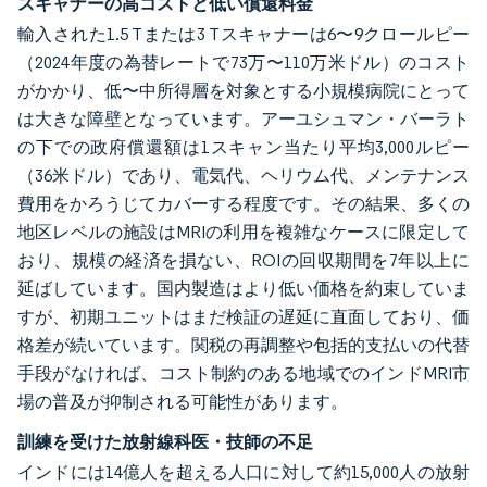
スキャナーの高コストと低い償還料金
輸入された1.5 Tまたは3 Tスキャナーは6〜9クロールピー
（2024年度の為替レートで73万〜110万米ドル）のコスト
がかかり、低〜中所得層を対象とする小規模病院にとって
は大きな障壁となっています。アーユシュマン・バーラト
の下での政府償還額は1スキャン当たり平均3,000ルピー
（36米ドル）であり、電気代、ヘリウム代、メンテナンス
費用をかろうじてカバーする程度です。その結果、多くの
地区レベルの施設はMRIの利用を複雑なケースに限定して
おり、規模の経済を損ない、ROIの回収期間を7年以上に
延ばしています。国内製造はより低い価格を約束していま
すが、初期ユニットはまだ検証の遅延に直面しており、価
格差が続いています。関税の再調整や包括的支払いの代替
手段がなければ、コスト制約のある地域でのインドMRI市
場の普及が抑制される可能性があります。
訓練を受けた放射線科医・技師の不足
インドには14億人を超える人口に対して約15,000人の放射