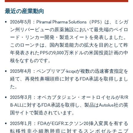
最近の産業動向
2026年5月：Piramal Pharma Solutions（PPS）は、ミシガ
ン州リバービューの原薬施設において最先端のペイロ
ード・リンカー開発・製造スイートを発表しました。
このローンチは、国内製造能力の拡大を目的として昨
年発表されたPPSの9,000万米ドルの米国投資計画の中
核をなすものです。
2025年4月：ペンプリマブ-kcqxが複数の迅速審査指定を
経て、再発性鼻咽頭癌に対するFDA承認を取得しまし
た。
2025年3月：オベカブタジェン・オートロイセルがR/R
B-ALLに対するFDA承認を取得し、製品はAutolus社の英
国サイトで製造されています。
2025年1月：FDAがEGFRエクソン20挿入変異を有する
転移性非小細胞肺癌に対するスンボゼルチニブ