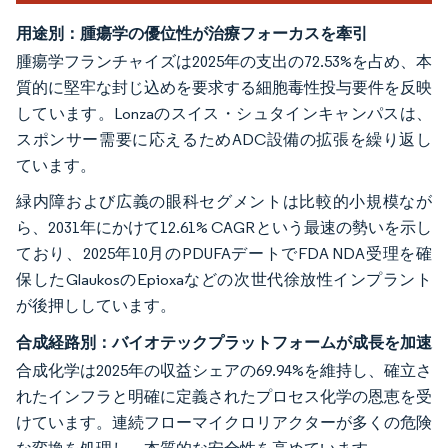
用途別：腫瘍学の優位性が治療フォーカスを牽引
腫瘍学フランチャイズは2025年の支出の72.53%を占め、本
質的に堅牢な封じ込めを要求する細胞毒性投与要件を反映
しています。Lonzaのスイス・シュタインキャンパスは、
スポンサー需要に応えるためADC設備の拡張を繰り返し
ています。
緑内障および広義の眼科セグメントは比較的小規模なが
ら、2031年にかけて12.61% CAGRという最速の勢いを示し
ており、2025年10月のPDUFAデートでFDA NDA受理を確
保したGlaukosのEpioxaなどの次世代徐放性インプラント
が後押ししています。
合成経路別：バイオテックプラットフォームが成長を加速
合成化学は2025年の収益シェアの69.94%を維持し、確立さ
れたインフラと明確に定義されたプロセス化学の恩恵を受
けています。連続フローマイクロリアクターが多くの危険