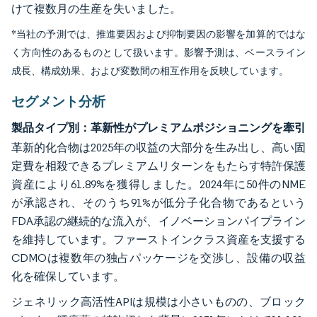
けて複数月の生産を失いました。
*当社の予測では、推進要因および抑制要因の影響を加算的ではな
く方向性のあるものとして扱います。影響予測は、ベースライン
成長、構成効果、および変数間の相互作用を反映しています。
セグメント分析
製品タイプ別：革新性がプレミアムポジショニングを牽引
革新的化合物は2025年の収益の大部分を生み出し、高い固
定費を相殺できるプレミアムリターンをもたらす特許保護
資産により61.89%を獲得しました。2024年に50件のNME
が承認され、そのうち91%が低分子化合物であるという
FDA承認の継続的な流入が、イノベーションパイプライン
を維持しています。ファーストインクラス資産を支援する
CDMOは複数年の独占パッケージを交渉し、設備の収益
化を確保しています。
ジェネリック高活性APIは規模は小さいものの、ブロック