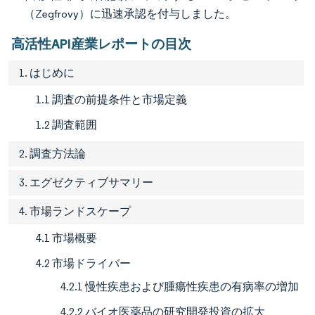
（Zegfrovy）に迅速承認を付与しました。
高活性API産業レポートの目次
1. はじめに
1.1 調査の前提条件と市場定義
1.2 調査範囲
2. 調査方法論
3. エグゼクティブサマリー
4. 市場ランドスケープ
4.1 市場概要
4.2 市場ドライバー
4.2.1 慢性疾患および腫瘍性疾患の有病率の増加
4.2.2 バイオ医薬品の研究開発投資の拡大