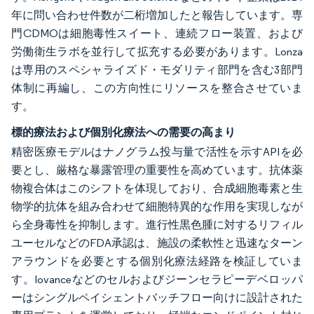
年に問い合わせ件数が二桁増加したと報告しています。専
門CDMOは細胞毒性スイート、連続フロー装置、および
労働衛生ラボを並行して拡充する必要があります。Lonza
は専用のスペシャライズド・モダリティ部門を含む3部門
体制に再編し、この方向性にリソースを整合させていま
す。
標的療法および個別化療法への需要の高まり
精密医療モデルはナノグラム投与量で活性を示すAPIを必
要とし、厳格な暴露管理の重要性を高めています。抗体薬
物複合体はこのシフトを体現しており、合成細胞毒素と生
物学的抗体を組み合わせて細胞特異的な作用を実現しなが
ら全身毒性を抑制します。進行性黒色腫に対するリフィル
ユーセルなどのFDA承認は、施設の柔軟性と迅速なターン
アラウンドを必要とする個別化療法経路を検証していま
す。Iovanceなどのセルおよびジーンセラピーデベロッパ
ーはシングルペイシェントバッチフロー向けに設計された