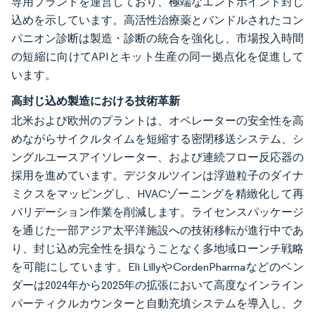
専用プラントを運営しており、極端なエンドポイント封じ
込めを示しています。高活性治療薬とバンドルされたコン
パニオン診断は製造・診断の統合を強化し、市場投入時間
の短縮に向けてAPIとキット生産の同一拠点化を促進して
います。
高封じ込め製造における技術革新
北米および欧州のプラントは、オペレーターの安全性を高
めながらサイクルタイムを短縮する密閉移送システム、シ
ングルユースアイソレーター、および連続フロー反応器の
採用を進めています。デジタルツインは浮遊粒子のダイナ
ミクスをマッピングし、HVACゾーニングを精緻化して再
バリデーション作業を削減します。ライセンスパッケージ
を通じた一部アジア太平洋施設への技術移転が進行中であ
り、封じ込め完全性を損なうことなく多地域ローンチ戦略
を可能にしています。Eli LillyやCordenPharmaなどのベン
ダーは2024年から2025年の拡張において高度なインライン
パーティクルカウンターと自動充填システムを導入し、ク