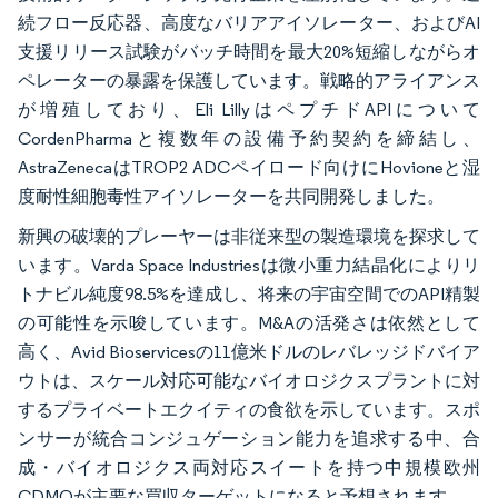
続フロー反応器、高度なバリアアイソレーター、およびAI
支援リリース試験がバッチ時間を最大20%短縮しながらオ
ペレーターの暴露を保護しています。戦略的アライアンス
が増殖しており、Eli LillyはペプチドAPIについて
CordenPharmaと複数年の設備予約契約を締結し、
AstraZenecaはTROP2 ADCペイロード向けにHovioneと湿
度耐性細胞毒性アイソレーターを共同開発しました。
新興の破壊的プレーヤーは非従来型の製造環境を探求して
います。Varda Space Industriesは微小重力結晶化によりリ
トナビル純度98.5%を達成し、将来の宇宙空間でのAPI精製
の可能性を示唆しています。M&Aの活発さは依然として
高く、Avid Bioservicesの11億米ドルのレバレッジドバイア
ウトは、スケール対応可能なバイオロジクスプラントに対
するプライベートエクイティの食欲を示しています。スポ
ンサーが統合コンジュゲーション能力を追求する中、合
成・バイオロジクス両対応スイートを持つ中規模欧州
CDMOが主要な買収ターゲットになると予想されます。