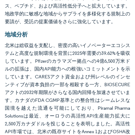
ス、ペプチド、および高活性低分子へと拡大しています。
地政学的に敏感な地域からサプライを多様化する規制上の
要請が、受託の提案価値をさらに強化しています。
地域分析
北米は総収益を支配し、密度の高いイノベーターエコシス
テムと高度な規制環境を背景に2025年需要の39.62%を吸収
しています。Pfizerのカラマズー拠点への4億6,500万米ド
ルの拡張は、国内API能力への根強いコミットメントを示
しています。CARESアクト資金および州レベルのインセ
ンティブが資本負担の一部を相殺する一方、BIOSECURE
アクトの2032年期限がさらなる国内回帰を加速させていま
す。カナダのFDA CGMP基準との整合性はシームレスな
国境を越えた流通を可能にしており、Piramal Pharma
Solutionsは最近、オーロラの高活性API生産能力拡大に
2,500万カナダドルを投じることを表明しました。高活性
API市場では、北米の既存サイトをAnnex 1およびOSHA改