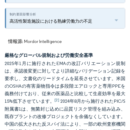
高活性製造施設における熟練労働力の不足
情報源: Mordor Intelligence
厳格なグローバル規制および労働安全基準
2025年1月に施行されたEMAの改訂バリエーション規制
は、承認後変更に対してより詳細なバリデーション記録を
要求し、文書化のリードタイムを延長させています。米国
のOSHAの有害薬物指令は多段階エアロックと専用PPEを
義務付けており、従来の医薬品と比較して生産効率を最大
[2]
15%低下させています。
2024年8月から施行されたPIC/S
附属書1は、無菌封じ込めに品質リスク管理を組み込み、
既存プラントの改修プロジェクトを余儀なくしています。
中国の拡大された反スパイ法により、一部の欧州査察機関