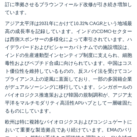
訂に準拠させるブラウンフィールド改修が引き続き増加し
ています。
アジア太平洋は2031年にかけて10.32% CAGRという地域最
高の成長率を記録しています。インドのCDMOセクター
は西側スポンサーの多様化によって牽引されています。ハ
イデラバードおよびビシャーカパトナムでの施設増設は、
インドの生産連動型インセンティブ制度に支えられ、細胞
毒性およびペプチド合成に向けられています。中国はコス
ト優位性を維持しているものの、反スパイ法を受けてコン
プライアンス上の逆風に直面しており、一部の多国籍企業
がデュアルソーシングに移行しています。シンガポールの
バイオロジクス推進策および韓国の規制調和が、アジア太
平洋をマルチモダリティ高活性APIハブとして一層確固た
るものにしています。
欧州は特に複雑なバイオロジクスおよびコンジュゲートに
おいて重要な製造拠点であり続けています。EMAのバリ