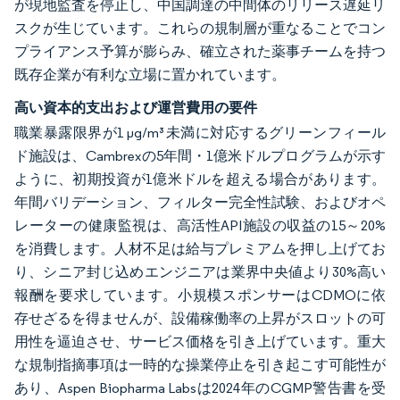
が現地監査を停止し、中国調達の中間体のリリース遅延リ
スクが生じています。これらの規制層が重なることでコン
プライアンス予算が膨らみ、確立された薬事チームを持つ
既存企業が有利な立場に置かれています。
高い資本的支出および運営費用の要件
職業暴露限界が1 µg/m³未満に対応するグリーンフィール
ド施設は、Cambrexの5年間・1億米ドルプログラムが示す
ように、初期投資が1億米ドルを超える場合があります。
年間バリデーション、フィルター完全性試験、およびオペ
レーターの健康監視は、高活性API施設の収益の15～20%
を消費します。人材不足は給与プレミアムを押し上げてお
り、シニア封じ込めエンジニアは業界中央値より30%高い
報酬を要求しています。小規模スポンサーはCDMOに依
存せざるを得ませんが、設備稼働率の上昇がスロットの可
用性を逼迫させ、サービス価格を引き上げています。重大
な規制指摘事項は一時的な操業停止を引き起こす可能性が
あり、Aspen Biopharma Labsは2024年のCGMP警告書を受