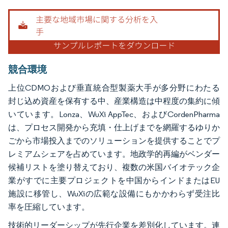
画像 © Mordor Intelligence。再利用にはCC BY 4.0の表示が必要です。
競合環境
上位CDMOおよび垂直統合型製薬大手が多分野にわたる
封じ込め資産を保有する中、産業構造は中程度の集約に傾
いています。Lonza、WuXi AppTec、およびCordenPharma
は、プロセス開発から充填・仕上げまでを網羅するゆりか
ごから市場投入までのソリューションを提供することでプ
レミアムシェアを占めています。地政学的再編がベンダー
候補リストを塗り替えており、複数の米国バイオテック企
業がすでに主要プロジェクトを中国からインドまたはEU
施設に移管し、WuXiの広範な設備にもかかわらず受注比
率を圧縮しています。
技術的リーダーシップが先行企業を差別化しています。連