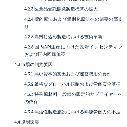
4.2.3 医薬品受託開発製造機関の拡大
4.2.4 標的療法および個別化療法への需要の高ま
り
4.2.5 高封じ込め製造における技術革新
4.2.6 国内API生産に向けた政府インセンティブ
および国内回帰施策
4.3 市場の制約要因
4.3.1 高い資本的支出および運営費用の要件
4.3.2 厳格なグローバル規制および労働安全基準
4.3.3 特殊原材料・設備の限定的サプライヤーへ
の依存
4.3.4 高活性製造施設における熟練労働力の不足
4.4 規制環境