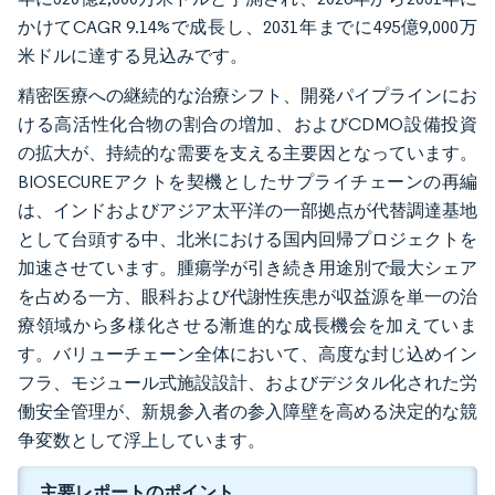
かけてCAGR 9.14%で成長し、2031年までに495億9,000万
米ドルに達する見込みです。
精密医療への継続的な治療シフト、開発パイプラインにお
ける高活性化合物の割合の増加、およびCDMO設備投資
の拡大が、持続的な需要を支える主要因となっています。
BIOSECUREアクトを契機としたサプライチェーンの再編
は、インドおよびアジア太平洋の一部拠点が代替調達基地
として台頭する中、北米における国内回帰プロジェクトを
加速させています。腫瘍学が引き続き用途別で最大シェア
を占める一方、眼科および代謝性疾患が収益源を単一の治
療領域から多様化させる漸進的な成長機会を加えていま
す。バリューチェーン全体において、高度な封じ込めイン
フラ、モジュール式施設設計、およびデジタル化された労
働安全管理が、新規参入者の参入障壁を高める決定的な競
争変数として浮上しています。
主要レポートのポイント