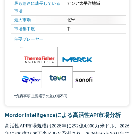
最も急速に成長している
アジア太平洋地域
市場
最大市場
北米
市場集中度
中
画像 © Mordor Intelligence。再利用にはCC BY 4.0の表示が必要です。
主要プレーヤー
*免責事項:主要選手の並び順不同
Mordor Intelligenceによる高活性API市場分析
高活性API市場規模は2025年に292億4,000万米ドル、2026
年に320億2,000万米ドルと予測され、2026年から2031年に