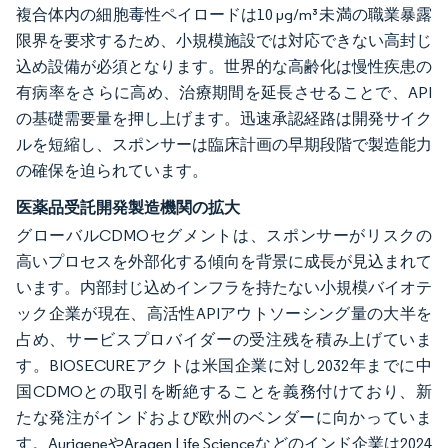
複合体内の細胞毒性ペイロードは10 µg/m³未満の職業暴露
限界を要求するため、小規模施設では対応できない高封じ
込め設備が必須となります。世界的な高齢化は慢性疾患の
有病率をさらに高め、治療期間を延長させることで、API
の基礎需要量を押し上げます。迅速承認経路は開発サイク
ルを短縮し、スポンサーは臨床計画の早期段階で製造能力
の確保を迫られています。
医薬品受託開発製造機関の拡大
グローバルCDMOセグメントは、スポンサーがリスクの
高いプロセスを外部化する傾向を背景に成長が見込まれて
います。内部封じ込めインフラを持たない小規模バイオテ
ック企業が現在、高活性APIアウトソーシング量の大半を
占め、サービスプロバイダーの受注残を積み上げていま
す。BIOSECUREアクトは米国企業に対し2032年までに中
国CDMOとの取引を断絶することを義務付けており、新
たな発注がインドおよび欧州のベンダーに向かっていま
す。AurigeneやAragen Life Scienceなどのインド企業は2024