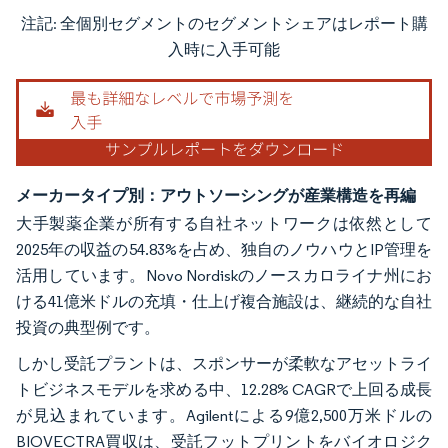
注記: 全個別セグメントのセグメントシェアはレポート購
画像 © Mordor Intelligence。再利用にはCC BY 4.0の表示が必要です。
入時に入手可能
メーカータイプ別：アウトソーシングが産業構造を再編
大手製薬企業が所有する自社ネットワークは依然として
2025年の収益の54.83%を占め、独自のノウハウとIP管理を
活用しています。Novo Nordiskのノースカロライナ州にお
ける41億米ドルの充填・仕上げ複合施設は、継続的な自社
投資の典型例です。
しかし受託プラントは、スポンサーが柔軟なアセットライ
トビジネスモデルを求める中、12.28% CAGRで上回る成長
が見込まれています。Agilentによる9億2,500万米ドルの
BIOVECTRA買収は、受託フットプリントをバイオロジク