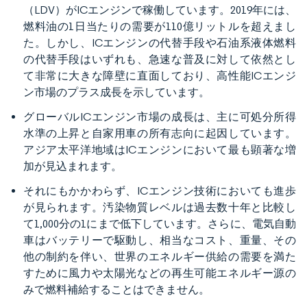
（LDV）がICエンジンで稼働しています。2019年には、
燃料油の1日当たりの需要が110億リットルを超えまし
た。しかし、ICエンジンの代替手段や石油系液体燃料
の代替手段はいずれも、急速な普及に対して依然とし
て非常に大きな障壁に直面しており、高性能ICエンジ
ン市場のプラス成長を示しています。
グローバルICエンジン市場の成長は、主に可処分所得
水準の上昇と自家用車の所有志向に起因しています。
アジア太平洋地域はICエンジンにおいて最も顕著な増
加が見込まれます。
それにもかかわらず、ICエンジン技術においても進歩
が見られます。汚染物質レベルは過去数十年と比較し
て1,000分の1にまで低下しています。さらに、電気自動
車はバッテリーで駆動し、相当なコスト、重量、その
他の制約を伴い、世界のエネルギー供給の需要を満た
すために風力や太陽光などの再生可能エネルギー源の
みで燃料補給することはできません。