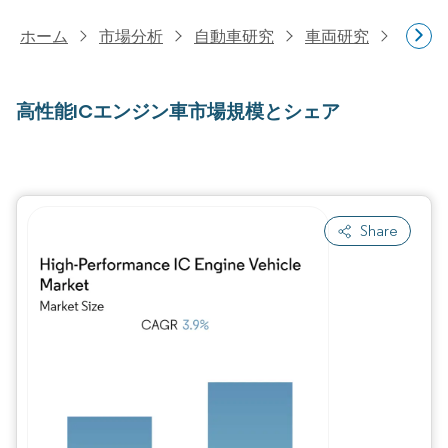
ホーム
市場分析
自動車研究
車両研究
高性能
高性能ICエンジン車市場規模とシェア
Share