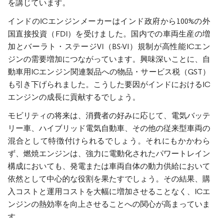
を講じています。
インドのICエンジンメーカーはインド政府から100%の外
国直接投資（FDI）を受けました。国内での車両生産の増
加とバーラト・ステージVI（BS-VI）規制が高性能ICエン
ジンの需要増加につながっています。興味深いことに、自
動車用ICエンジン関連製品への物品・サービス税（GST）
も引き下げられました。こうした要因がインドにおけるIC
エンジンの成長に貢献するでしょう。
モビリティの将来は、消費者の好みに応じて、電気バッテ
リー車、ハイブリッド電気自動車、その他の従来型車両の
混合として特徴付けられるでしょう。それにもかかわら
ず、燃焼エンジンは、強力に電動化されたパワートレイン
構成においても、発電または車両自体の動力供給において
依然として中心的な役割を果たすでしょう。その結果、購
入コストと運用コストを大幅に増加させることなく、ICエ
ンジンの熱効率を向上させることへの関心が高まっていま
す。