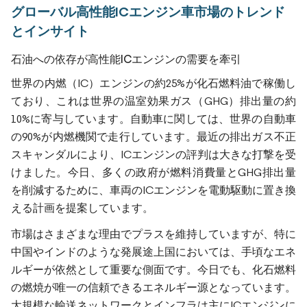
グローバル高性能ICエンジン車市場のトレンド
とインサイト
石油への依存が高性能ICエンジンの需要を牽引
世界の内燃（IC）エンジンの約25%が化石燃料油で稼働し
ており、これは世界の温室効果ガス（GHG）排出量の約
10%に寄与しています。自動車に関しては、世界の自動車
の90%が内燃機関で走行しています。最近の排出ガス不正
スキャンダルにより、ICエンジンの評判は大きな打撃を受
けました。今日、多くの政府が燃料消費量とGHG排出量
を削減するために、車両のICエンジンを電動駆動に置き換
える計画を提案しています。
市場はさまざまな理由でプラスを維持していますが、特に
中国やインドのような発展途上国においては、手頃なエネ
ルギーが依然として重要な側面です。今日でも、化石燃料
の燃焼が唯一の信頼できるエネルギー源となっています。
大規模な輸送ネットワークとインフラは主にICエンジンに