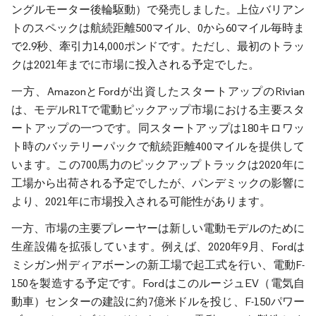
ングルモーター後輪駆動）で発売しました。上位バリアン
トのスペックは航続距離500マイル、0から60マイル毎時ま
で2.9秒、牽引力14,000ポンドです。ただし、最初のトラッ
クは2021年までに市場に投入される予定でした。
一方、AmazonとFordが出資したスタートアップのRivian
は、モデルR1Tで電動ピックアップ市場における主要スタ
ートアップの一つです。同スタートアップは180キロワッ
ト時のバッテリーパックで航続距離400マイルを提供して
います。この700馬力のピックアップトラックは2020年に
工場から出荷される予定でしたが、パンデミックの影響に
より、2021年に市場投入される可能性があります。
一方、市場の主要プレーヤーは新しい電動モデルのために
生産設備を拡張しています。例えば、2020年9月、Fordは
ミシガン州ディアボーンの新工場で起工式を行い、電動F-
150を製造する予定です。FordはこのルージュEV（電気自
動車）センターの建設に約7億米ドルを投じ、F-150パワー