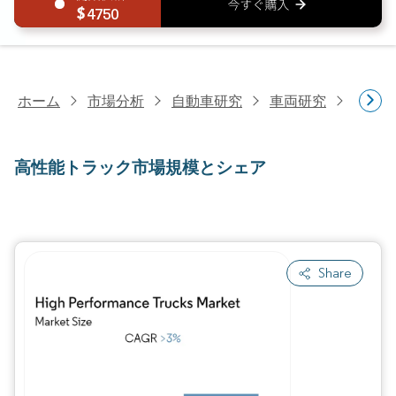
4750
ホーム
市場分析
自動車研究
車両研究
高性能
高性能トラック市場規模とシェア
Share