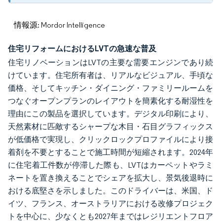
情報源: Mordor Intelligence
住宅リフォームにおけるLVTの急速な普及
住宅リノベーションはLVTの主要な需要エンジンであり続
けています。住宅所有者は、リアルなビジュアル、手頃な
価格、そしてキッチン・ダイニング・ファミリールームを
つなぐオープンプランのレイアウトを簡素化する耐湿性を
理由にこの製品を選択しています。デジタル印刷により、
天然素材に匹敵するシャープな木目・石目グラフィックス
が低価格で実現し、クリックロックプロファイルにより接
着剤を不要とすることで施工時間が短縮されます。2024年
に住宅着工件数が停滞した際も、LVTはカーペットやラミ
ネートを置き換えることでシェアを拡大し、景気後退時に
おける底堅さを示しました。このドライバーは、米国、ド
イツ、フランス、オーストラリアにおける改修プロジェク
トを中心に、少なくとも2027年まではレジリエントフロア