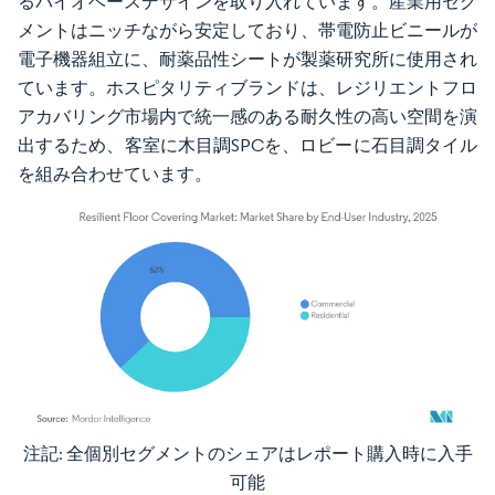
るバイオベースデザインを取り入れています。産業用セグ
メントはニッチながら安定しており、帯電防止ビニールが
電子機器組立に、耐薬品性シートが製薬研究所に使用され
ています。ホスピタリティブランドは、レジリエントフロ
アカバリング市場内で統一感のある耐久性の高い空間を演
出するため、客室に木目調SPCを、ロビーに石目調タイル
を組み合わせています。
注記: 全個別セグメントのシェアはレポート購入時に入手
画像 © Mordor Intelligence。再利用にはCC BY 4.0の表示が必要です。
可能