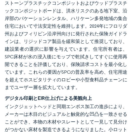
ストーンプラスチックコンポジットおよびウッドプラスチ
ックコンポジットボードは、洪水リスクのある地下室、沿
岸部のバケーションレンタル、ハリケーン多発地域の集合
住宅において寸法安定性を維持します。2024年にフロリダ
州およびフィリピン沿岸州向けに発行された保険ガイドラ
インは、リジッドコア製品を緩和策として推奨しており、
建設業者の選択に影響を与えています。住宅所有者は、
SPC床材が水の浸入後にモップで乾拭きしてすぐに使用再
開できることを評価しており、保険請求コストを最小化し
ています。これらの要因がSPCの普及率を高め、住宅用途
を超えてホスピタリティのロビーや小型食料品チェーンに
までユーザー層を拡大しています。
デジタル印刷とEIR仕上げによる美観向上
インクジェットヘッドと同期エンボス加工の進歩により、
メーカーは木目のビジュアルと触覚的な凹凸を一致させる
ことができ、本物の木材やスレートとして一見して見分け
がつかない床材を製造できるようになりました。小ロット