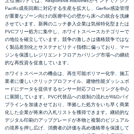
上位層の下では、Responsive Industriesがインドでアジア
Pacific成長回廊に対応する生産を拡大し、Gerflor感染管理
が重要なゾーン向けの医療中心の壁から床への統合を洗練
させています。新興のニッチ参入企業は気候特化型または
PVCフリー処方に集中し、ホワイトスペースカテゴリーで
の地位を確立しています。競争の激しさは価格競争ではな
く製品差別化とサステナビリティ指標に偏っており、マー
ジンを保護しレジリエントフロアカバリング市場への継続
的な再投資を促進しています。
ホワイトスペースの機会は、再生可能ポリマー化学、施工
業者に優しいクリックプロファイル、建物性能ダッシュボ
ードにデータを提供するセンサー対応フローリングを中心
に展開しています。PVC代替品への規制の流れがR&Dパイ
プラインを加速させており、準拠した処方をいち早く商業
化した企業が将来の入札リストを獲得できます。継続的な
デジタル印刷のアップグレードが本物と複製のビジュアル
の境界を押し広げ、消費者の評価を高め価格帯を保護して