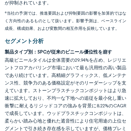
が抑制されています。
*当社の予測では、推進要因および抑制要因の影響を加算的ではな
く方向性のあるものとして扱います。影響予測は、ベースライン
成長、構成効果、および変数間の相互作用を反映しています。
セグメント分析
製品タイプ別：SPCが従来のビニール優位性を崩す
高級ビニールタイルは全体需要の29.94%を占め、レジリエ
ントフロアカバリング市場において最も汎用性の高い製品
であり続けています。高精細グラフィックス、低メンテナ
ンス性、競争力のある価格設定がそのリーダーシップを支
えています。ストーンプラスチックコンポジットはより急
速に拡大しており、不均一な下地への追従を最小化し重い
衝撃に耐えるリジッドコアの強みを背景に8.22%のCAGR
で成長しています。ウッドプラスチックコンポジットは、
柔らかい踏み心地と優れた遮音性により住宅用途の上位セ
グメントで引き続き存在感を示していますが、価格プレミ