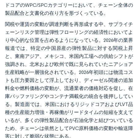
ドコアのWPC/SPCカテゴリーにおいて、チェーン全体の
製品配合と文書化の在り方を形づくっている。
関税や運賃の変動が調達判断を再形成する中、サプライチ
ェーンリスク管理は弾性フローリングの経済性においてよ
り中心的な位置を占めるようになっている。2026年の業界
報道では、特定の中国原産の弾性製品に対する関税上昇
と、東南アジア、メキシコ、米国内工場への供給シフトが
強調され、北米および欧州で既に見られていたニアショア
生産戦略が一層強化されている。2026年初頭には物流コス
トも圧力要因として浮上しており、ディーゼル関連の追加
料金や燃料価格の変動が、流通業者の価格対応を促し、在
庫バッファリングやコンテナ満載化の統合を後押ししてい
る。製造面では、米国におけるリジッドコアおよびLVT品
種の生産能力増強・再稼働がリードタイムの短縮を支えて
いるが、多くの弾性製品配合が石油化学と結びついている
ため、チェーンは依然としてPVC原料価格の変動や輸送障
害に対して脆弱な状態にある。