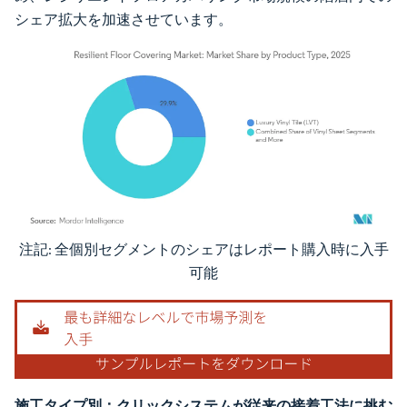
シェア拡大を加速させています。
注記: 全個別セグメントのシェアはレポート購入時に入手
画像 © Mordor Intelligence。再利用にはCC BY 4.0の表示が必要です。
可能
施工タイプ別：クリックシステムが従来の接着工法に挑む