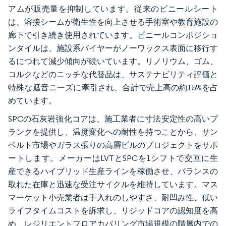
アムが販売量を抑制しています。従来のビニールシート
は、溶接シームが衛生性を向上させる手術室や教育施設の
廊下で引き続き使用されています。ビニールコンポジショ
ンタイルは、施設系バイヤーがノーワックス表面に移行す
るにつれて減少傾向が続いています。リノリウム、ゴム、
コルクなどのニッチな代替品は、サステナビリティ評価と
特殊な遮音ニーズに牽引され、合計で売上高の約15%を占
めています。
SPCの石灰岩強化コアは、施工業者に寸法安定性の高いプ
ランクを提供し、温度変化への耐性を持つことから、サン
ベルト市場やガラス張りの高層ビルのプロジェクトをサポ
ートします。メーカーはLVTとSPCを1シフトで交互に生
産できるハイブリッド生産ラインを稼働させ、バランスの
取れた在庫と迅速な受注サイクルを維持しています。マス
マーケット小売業者は手入れのしやすさ、耐凹み性、低い
ライフタイムコストを訴求し、リジッドコアの認知度を高
め、レジリエントフロアカバリング市場規模の階層内での