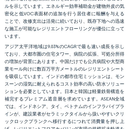
ルを示しています。エネルギー効率補助金が建物外皮の気
密化と低VOC表面材の追加を行う居住者に報酬を与える
ことで、改修支出は活発に続いており、既存下地への迅速
な施工が可能なレジリエントフローリングが優位に立って
います。
アジア太平洋地域は9.03%のCAGRで最も速い成長を示し
ており、大都市圏の住宅タワー、病院の拡張、可処分所得
の増加が背景にあります。中国だけでも公共病院や大型商
業モール向けに数百万平方メートルのレジリエントシート
を吸収しています。インドの都市住宅ミッションは、モン
スーンの湿気に耐えられるコスト効率の高い防水ソリュー
ションを必要としています。日本と韓国は軽量鉄骨構造を
補完するプレミアム遮音層を求めています。ASEAN全域
では、インドネシア、タイ、ベトナムのインフラパイプラ
インが、建設業者がセラミックタイルから扱いやすいクリ
ックロックプランクへ移行するにつれて消費量を押し上
げ、レジリエントフロアカバリング市場の規模拡大軌道を