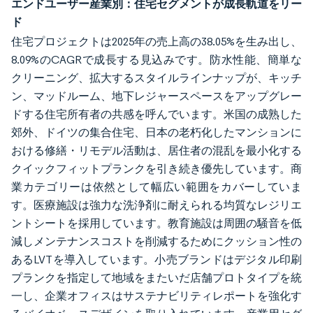
エンドユーザー産業別：住宅セグメントが成長軌道をリー
ド
住宅プロジェクトは2025年の売上高の38.05%を生み出し、
8.09%のCAGRで成長する見込みです。防水性能、簡単な
クリーニング、拡大するスタイルラインナップが、キッチ
ン、マッドルーム、地下レジャースペースをアップグレー
ドする住宅所有者の共感を呼んでいます。米国の成熟した
郊外、ドイツの集合住宅、日本の老朽化したマンションに
おける修繕・リモデル活動は、居住者の混乱を最小化する
クイックフィットプランクを引き続き優先しています。商
業カテゴリーは依然として幅広い範囲をカバーしていま
す。医療施設は強力な洗浄剤に耐えられる均質なレジリエ
ントシートを採用しています。教育施設は周囲の騒音を低
減しメンテナンスコストを削減するためにクッション性の
あるLVTを導入しています。小売ブランドはデジタル印刷
プランクを指定して地域をまたいだ店舗プロトタイプを統
一し、企業オフィスはサステナビリティレポートを強化す