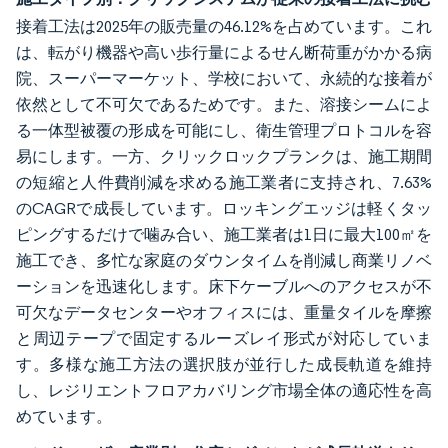
接着工法は2025年の販売量の46.12%を占めています。これ
は、転がり機器や高い歩行量によるせん断荷重がかかる病
院、スーパーマーケット、学校において、永続的な接着が
依然として不可欠であるためです。また、溶接シームによ
る一体型被覆の形成を可能にし、衛生管理プロトコルを容
易にします。一方、クリックロックプランクは、施工期間
の短縮と人件費削減を求める施工業者に支持され、7.63%
のCAGRで成長しています。ロッキングエッジは軽くタッ
ピングするだけで噛み合い、施工業者は1日に最大100㎡を
施工でき、多忙な家庭のダウンタイムを削減し商業リノベ
ーションを迅速化します。床下ケーブルへのアクセスが不
可欠なデータセンターやオフィスには、重量タイルを摩擦
と周辺テープで固定するルーズレイ形式が対応していま
す。多様な施工方法の選択肢が並行した成長軌道を維持
し、レジリエントフロアカバリング市場全体の適応性を高
めています。