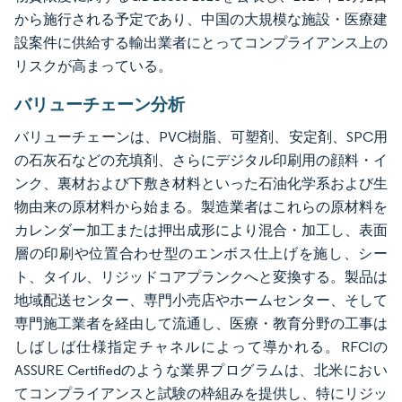
から施行される予定であり、中国の大規模な施設・医療建
設案件に供給する輸出業者にとってコンプライアンス上の
リスクが高まっている。
バリューチェーン分析
バリューチェーンは、PVC樹脂、可塑剤、安定剤、SPC用
の石灰石などの充填剤、さらにデジタル印刷用の顔料・イ
ンク、裏材および下敷き材料といった石油化学系および生
物由来の原材料から始まる。製造業者はこれらの原材料を
カレンダー加工または押出成形により混合・加工し、表面
層の印刷や位置合わせ型のエンボス仕上げを施し、シー
ト、タイル、リジッドコアプランクへと変換する。製品は
地域配送センター、専門小売店やホームセンター、そして
専門施工業者を経由して流通し、医療・教育分野の工事は
しばしば仕様指定チャネルによって導かれる。RFCIの
ASSURE Certifiedのような業界プログラムは、北米におい
てコンプライアンスと試験の枠組みを提供し、特にリジッ