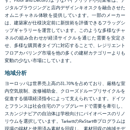
す。Floor and Decorのようなハイブリッド小売業者は、デ
ジタルブラウジングと店内デザインキオスクを融合させた
オムニチャネル体験を提供しています。一部のメーカー
は、建築家が仕様決定前に新技術を評価できるフラッグシ
ップギャラリーを運営しています。このような多様なチャ
ネルの組み合わせが経済サイクルを通じた需要を安定さ
せ、多様な購買者タイプに対応することで、レジリエント
フロアカバリング市場を他の多くの建材カテゴリーよりも
変動の少ない市場にしています。
地域分析
ヨーロッパは世界売上高の31.70%を占めており、厳格な室
内空気規制、改修補助金、クローズドループリサイクルを
促進する循環経済指令によって支えられています。ドイツ
とフランスは社会住宅のアップグレードで需要を牽引し、
スカンジナビアの自治体は学校向けにバイオベースのリノ
リウムを選択しています。TarkettのReStart®プログラムは
現場の端材と使用済み素材を回収し、素材回収の地域モデ