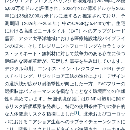
レジリエントフロアカバリング市場規模は2025年に25億
6,000万米ドルと評価され、2026年の27億米ドルから2031
年には35億2,000万米ドルに達すると推定されており、予
測期間（2026年〜2031年）中のCAGRは5.44%です。住宅
における高級ビニールタイル（LVT）へのアップグレード
需要、アジア太平洋地域における医療施設建設パイプライ
ンの拡大、そしてレジリエントフローリングをセラミック
ス・ラミネート・無垢材に対して競争力のある存在に保つ
継続的な製品革新が、安定した需要を生み出しています。
デジタル印刷、エンボス・イン・レジスター（EIR）テク
スチャリング、リジッドコア工法の進化により、デザイン
の選択肢が広がり耐衝撃性が向上した一方、PVCフリーの
選択肢はパフォーマンスを損なうことなく環境面での信頼
性を高めています。米国環境保護庁はDINP可塑剤に関す
るリスク評価草案を発表し、特定の使用条件下での潜在的
[1]
な人体健康リスクを指摘しました
。北米およびヨーロッ
パにおけるニアショア生産へのサプライチェーンシフトに
より、関税リスクとリードタイムが短縮され、ローカル在