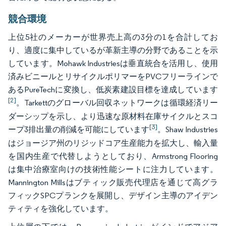
競合環境
上位5社のメーカーが世界売上高の3分の1
を
合計してお
り、適度に集中しているが革新主導の分野であることを示
しています。Mohawk Industriesは垂直統合を活用し、使用
済みビニールとリサイクルポリマーをPVCフリーラインで
あるPureTechに変換し、低炭素建設目標を達成しています
[2]
。Tarkettのグローバル回収ネットワークは循環経済リー
ダーシップを示し、より迅速な原材料在庫サイクルとスコ
[3]
ープ3排出量の削減を可能にしています
。Shaw Industries
はジョージア州のリジッドコア生産能力を拡大し、輸入量
を国内生産で代替しようとしており、Armstrong Flooring
は集中治療室向けの技術性能シートに注力しています。
Mannington Millsはブティック販売代理店を通じて高グラ
フィックSPCプランクを展開し、デザイン主導のアイデン
ティティを強化しています。