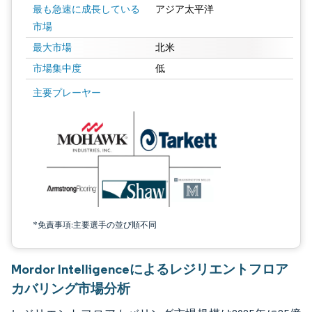
最も急速に成長している
アジア太平洋
市場
最大市場
北米
市場集中度
低
画像 © Mordor Intelligence。再利用にはCC BY 4.0の表示が必要です。
主要プレーヤー
*免責事項:主要選手の並び順不同
Mordor Intelligenceによるレジリエントフロア
カバリング市場分析