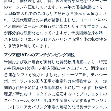
変動し、価格表を乱し、特に後方統合を持たないメーカー
のマージンを圧迫しています。2024年の価格急騰により、
大型商業入札での見積もりの急速な再提示が余儀なくさ
れ、販売代理店との関係が緊張しました。ヨーロッパのバ
イオ由来ビニールへの移行や北米のリサイクルプログラム
が部分的な緩衝材となっていますが、予測困難な原材料コ
ストはレジリエントフロアカバリング市場全体の収益性を
引き続き圧迫しています。
アジア産LVTへのアンチダンピング関税
米国および欧州連合が実施した貿易救済措置により、特定
の中国産LVT製品への輸入関税が引き上げられ、調達先の
急速なシフトが促されました。ジョージア州、テネシー
州、ポーランドの国内工場が生産能力を増強する一方、短
期的な供給不足により着地価格が上昇しています。販売代
理店が新たなリードタイムに適応する中でプロジェクトの
スケジュールが延び、地域の生産量が安定するまでレジリ
エントフロアカバリング市場の短期的な成長ポテンシャル