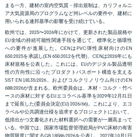
まる一方、建材の室内空気質・排出規制は、カリフォルニ
ア大気資源局のプログラムなど州レベルの要件や、建材に
用いられる連邦基準の影響を受け続けている。
欧州では、2025〜2026年にかけて、更新された製品規格や
EU全域の持続可能性関連手段を通じて、標準化と循環性
への要件が進展した。CENはPVC弾性床材向けのEN
650:2025を承認し(EN 650:2012を代替)、CENは2026年にも
床材規格を公表した。これには、EUのデジタル製品透明
性の方向性に沿ったプロダクトパスポート構造を支える
SIST EN 18135:2026、およびコルクリノリウム向けのEN
688:2026が含まれる。欧州委員会は、木材・コルク・竹ベ
ースの床材に対するEUエコラベル基準を2029年12月31日
まで延長した(委員会決定(EU) 2026/66)。これにより、エコ
ラベルや公共調達仕様を追求するプロジェクトにおいて、
低排出かつ文書化された材料選択への需要が一層高まって
いる。中国では、国家市場監督管理総局がPVC床材の有害
物質限度に関するGB 18586-2026を公表し、2027年10月1日