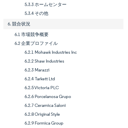
5.3.3 ホームセンター
5.3.4 その他
6. 競合状況
6.1 市場競争概要
6.2 企業プロファイル
6.2.1 Mohawk Industries Inc
6.2.2 Shaw Industries
6.2.3 Marazzi
6.2.4 Tarkett Ltd
6.2.5 Victoria PLC
6.2.6 Porcelanosa Grupo
6.2.7 Ceramica Saloni
6.2.8 Original Style
6.2.9 Formica Group