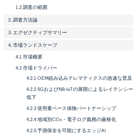
1.2 調査の範囲
2. 調査方法論
3. エグゼクティブサマリー
4. 市場ランドスケープ
4.1 市場概要
4.2 市場ドライバー
4.2.1 OEM組み込みテレマティクスの急速な普及
4.2.2 5GおよびNB-IoTの展開によるレイテンシー
低下
4.2.3 使用量ベース保険パートナーシップ
4.2.4 地域別CO₂・電子ログ義務の厳格化
4.2.5 予測保全を可能にするエッジAI