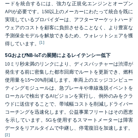
ードを統合するには、強力な正規化エンジンとオープン
APIが必要です。150以上のメーカーにわたって統合を既に
実現しているプロバイダーは、アフターマーケットハード
ウェアのコストを顧客に負担させることなく、より豊富な
予測保全モデルを解放できるため、ウォレットシェアを獲
[1]
得しています。
5GおよびNB-IoTの展開によるレイテンシー低下
10ミリ秒未満のリンクにより、ディスパッチャーは渋滞が
発生する前に密集した都市回廊でルートを更新でき、燃料
使用量を15〜20%削減します。車両上のエッジコンピュー
ティングモジュールは、急ブレーキや車線逸脱イベントを
ローカルで検出するAIビジョンを実行し、例外のみをクラ
ウドに送信することで、帯域幅コストを削減しドライバー
コーチングを迅速化します。公益事業フリートはその恩恵
を示しています。5Gを使用するスマートメーターは障害
データをリアルタイムで中継し、停電復旧を加速します。
[2]