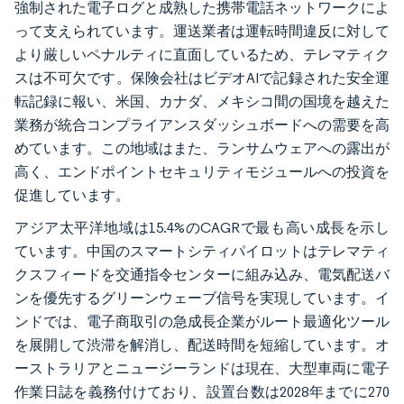
強制された電子ログと成熟した携帯電話ネットワークによ
って支えられています。運送業者は運転時間違反に対して
より厳しいペナルティに直面しているため、テレマティク
スは不可欠です。保険会社はビデオAIで記録された安全運
転記録に報い、米国、カナダ、メキシコ間の国境を越えた
業務が統合コンプライアンスダッシュボードへの需要を高
めています。この地域はまた、ランサムウェアへの露出が
高く、エンドポイントセキュリティモジュールへの投資を
促進しています。
アジア太平洋地域は15.4%のCAGRで最も高い成長を示し
ています。中国のスマートシティパイロットはテレマティ
クスフィードを交通指令センターに組み込み、電気配送バ
ンを優先するグリーンウェーブ信号を実現しています。イ
ンドでは、電子商取引の急成長企業がルート最適化ツール
を展開して渋滞を解消し、配送時間を短縮しています。オ
ーストラリアとニュージーランドは現在、大型車両に電子
作業日誌を義務付けており、設置台数は2028年までに270