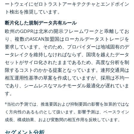
ートウェイにゼロトラストアーキテクチャとエンドポイン
ト検出を推奨しています。
断片化した規制データ共有ルール
欧州のGDPRは北米の開示フレームワークと乖離してお
り、複数のASEAN加盟国はローカルデータストレージを
要求しています。そのため、プロバイダーは地域固有のデ
ータレイクを維持しなければならず、国境を越えたデータ
セットがサイロ化されたままであるため、高度な分析を制
限するコストのかかる提案となっています。連邦交通局は
相互運用性基準の草案を作成していますが、採用は不均一
であり、シームレスなマルチモーダル最適化が遅れていま
す。
*当社の予測では、推進要因および抑制要因の影響を加算的ではな
く方向性のあるものとして扱います。影響予測は、ベースライン
成長、構成効果、および変数間の相互作用を反映しています。
セグメント分析