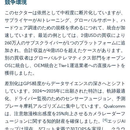
競争環境
このセクターは依然として中程度に断片化していますが、
サプライヤーがAIトレーニング、グローバルサポート、ハ
ードウェア調達のための規模を求めるにつれて、統合が加
速しています。最近の例としては、2億USDの買収により
260万人のサブスクライバーが1つのプラットフォームに追
加され、合計収益が4億USDを超えたケースがあります。
別の買収者はグローバルテレマティクス部門をオープン
OSに統合し、OEM統合とTier-1運送業者への直接ルートを
獲得しました。
差別化はGPS精度からデータサイエンスの深さへとシフト
しています。2024〜2025年に出願された特許は、軌跡最適
化、ドライバー監視のためのセンサーフュージョン、予測
ブレーキ摩耗アルゴリズムに集中しています。Qualcomm
は、注意散漫検出感度を25%向上させるカメラレーダーフ
[4]
ュージョンに関する知的財産を確保しました。
エッジAI
チップは現在、5ワット未満で30TOPSを実現し、クラウ