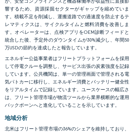
が、安全コンプライアンスと機器稼働率が収益性に直接影
響するため、資源採掘セクターがギャップを縮めていま
す。積載不足を削減し、運搬道路での過速度を防止するテ
レマティクスは、サイクルタイムと燃料消費を改善しま
す。オペレーターは、点検アプリをOEM診断フィードと
統合した後、予定外のダウンタイムが30%減少し、年間50
万USDの節約を達成したと報告しています。
エネルギー公益事業者はフリートプラットフォームを採用
して停電クルーを調整し、サービス出張の炭素強度を記録
しています。公共機関は、単一の管理画面で管理される電
気パトカーに移行し、エネルギー消費とバッテリー健全性
をリアルタイムで記録しています。ユースケースの幅広さ
は、フリート管理市場が物流ツールから業界横断的な運用
バックボーンへと進化していることを示しています。
地域分析
北米はフリート管理市場の36%のシェアを維持しており、