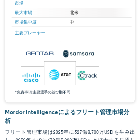
市場
最大市場
北米
市場集中度
中
画像 © Mordor Intelligence。再利用にはCC BY 4.0の表示が必要です。
主要プレーヤー
*免責事項:主要選手の並び順不同
Mordor Intelligenceによるフリート管理市場分
析
フリート管理市場は2025年に327億8,700万USDを生み出