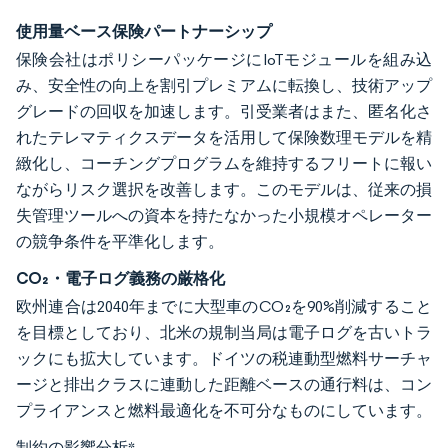
使用量ベース保険パートナーシップ
保険会社はポリシーパッケージにIoTモジュールを組み込
み、安全性の向上を割引プレミアムに転換し、技術アップ
グレードの回収を加速します。引受業者はまた、匿名化さ
れたテレマティクスデータを活用して保険数理モデルを精
緻化し、コーチングプログラムを維持するフリートに報い
ながらリスク選択を改善します。このモデルは、従来の損
失管理ツールへの資本を持たなかった小規模オペレーター
の競争条件を平準化します。
CO₂・電子ログ義務の厳格化
欧州連合は2040年までに大型車のCO₂を90%削減すること
を目標としており、北米の規制当局は電子ログを古いトラ
ックにも拡大しています。ドイツの税連動型燃料サーチャ
ージと排出クラスに連動した距離ベースの通行料は、コン
プライアンスと燃料最適化を不可分なものにしています。
制約の影響分析