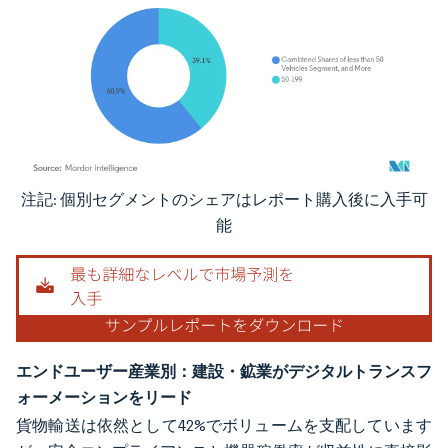
注記: 個別セグメントのシェアはレポート購入後に入手可
画像 © Mordor Intelligence。再利用にはCC BY 4.0の表示が必要です。
能
エンドユーザー産業別：建設・鉱業がデジタルトランスフ
ォーメーションをリード
貨物輸送は依然として42%でボリュームを支配しています