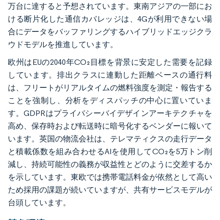
万台に達すると予想されています。東南アジアの一部にお
ける断片化した通信カバレッジは、4Gが利用できない場
合にデータをバッファリングするハイブリッドエッジクラ
ウドモデルを推進しています。
欧州はEUの2040年CO₂目標を背景に安定した需要を記録
しています。排出クラスに連動した距離ベースの通行料
は、フリートがリアルタイムの燃料強度を測定・報告する
ことを強制し、分析をディスパッチの中心に置いていま
す。GDPRはプライバシーバイデザインアーキテクチャを
高め、保存時および転送時に暗号化するベンダーに報いて
います。英国の物流会社は、テレマティクスの走行データ
と積載係数を組み合わせるAIを使用してCO₂を5万トン削
減し、持続可能性の義務が収益性とどのように交差するか
を示しています。東欧では携帯電話料金が依然として高い
ため採用の課題が続いていますが、共有サービスモデルが
台頭しています。