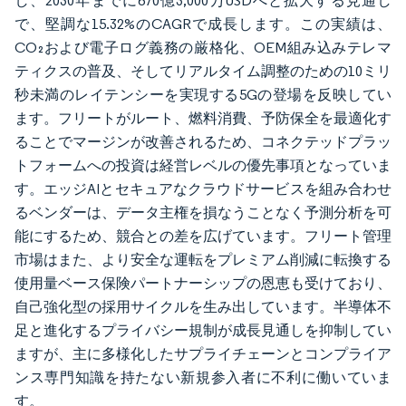
し、2030年までに670億3,000万USDへと拡大する見通し
で、堅調な15.32%のCAGRで成長します。この実績は、
CO₂および電子ログ義務の厳格化、OEM組み込みテレマ
ティクスの普及、そしてリアルタイム調整のための10ミリ
秒未満のレイテンシーを実現する5Gの登場を反映してい
ます。フリートがルート、燃料消費、予防保全を最適化す
ることでマージンが改善されるため、コネクテッドプラッ
トフォームへの投資は経営レベルの優先事項となっていま
す。エッジAIとセキュアなクラウドサービスを組み合わせ
るベンダーは、データ主権を損なうことなく予測分析を可
能にするため、競合との差を広げています。フリート管理
市場はまた、より安全な運転をプレミアム削減に転換する
使用量ベース保険パートナーシップの恩恵も受けており、
自己強化型の採用サイクルを生み出しています。半導体不
足と進化するプライバシー規制が成長見通しを抑制してい
ますが、主に多様化したサプライチェーンとコンプライア
ンス専門知識を持たない新規参入者に不利に働いていま
す。