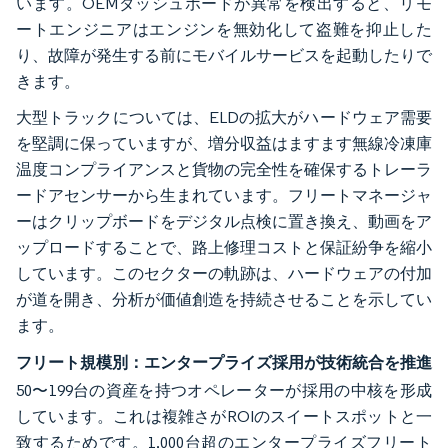
います。OEMダッシュボードが異常を検出すると、リモ
ートエンジニアはエンジンを無効化して盗難を抑止した
り、故障が発生する前にモバイルサービスを起動したりで
きます。
大型トラックについては、ELDの拡大がハードウェア需要
を堅調に保っていますが、増分収益はますます無線冷凍庫
温度コンプライアンスと貨物の完全性を確保するトレーラ
ードアセンサーから生まれています。フリートマネージャ
ーはクリップボードをデジタル点検に置き換え、動画をア
ップロードすることで、路上修理コストと保証紛争を縮小
しています。このセクターの軌跡は、ハードウェアの付加
が道を開き、分析が価値創造を持続させることを示してい
ます。
フリート規模別：エンタープライズ採用が技術統合を推進
50〜199台の資産を持つオペレーターが採用の中核を形成
しています。これは複雑さがROIのスイートスポットと一
致するためです。1,000台超のエンタープライズフリート