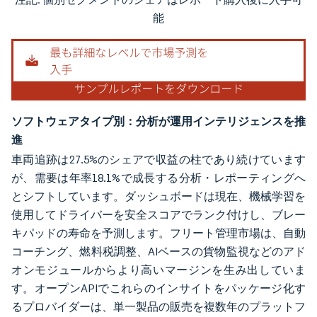
画像 © Mordor Intelligence。再利用にはCC BY 4.0の表示が必要です。
能
ソフトウェアタイプ別：分析が運用インテリジェンスを推
進
車両追跡は27.5%のシェアで収益の柱であり続けています
が、需要は年率18.1%で成長する分析・レポーティングへ
とシフトしています。ダッシュボードは現在、機械学習を
使用してドライバーを安全スコアでランク付けし、ブレー
キパッドの寿命を予測します。フリート管理市場は、自動
コーチング、燃料税調整、AIベースの貨物監視などのアド
オンモジュールからより高いマージンを生み出していま
す。オープンAPIでこれらのインサイトをパッケージ化す
るプロバイダーは、単一製品の販売を複数年のプラットフ