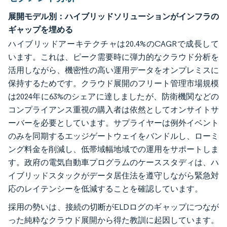
展開モデル別：ハイブリッドソリューションがインフラの
ギャップを埋める
ハイブリッドアーキテクチャは20.4%のCAGRで成長して
います。これは、ピーク需要時に弾力的なクラウド分析を
活用しながら、機密性の高い運用データをオンプレミスに
保持するためです。クラウド展開のフリート管理市場規模
は2024年に63%のシェアに達しましたが、防衛機関などの
コンプライアンス重視の購入者は依然としてオンサイトサ
ーバーを必要としています。サプライヤーは例外イベント
のみを同期するエッジゲートウェイをバンドルし、ローミ
ング料金を削減し、低帯域幅地域での運用をサポートしま
す。政府の電気自動車プログラムのケーススタディは、ハ
イブリッドスタックがデータ居住法を遵守しながら緊急対
応のレイテンシーを低減することを確認しています。
採用の勢いは、接続の切断がELDログのギャップにつなが
った純粋なクラウド展開から得た教訓に起因しています。