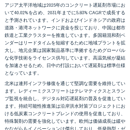
アジア太平洋地域は2025年のコンクリート遅延剤市場にお
いて40.02%を占め、2031年までに5.83% CAGRで成長する
と予測されています。インドおよびインドネシアの政府は
道路・港湾ネットワークに資金を投じており、中国は都市
鉄道と工業クラスターを推進しています。多国籍混和剤ベ
ンダーはリードタイムを短縮するために地域プラントを拡
大し、地元企業は国家製品基準に準拠するためグローバル
な化学技術をライセンス供与しています。高温気候が凝結
を加速させるため、日中の打設において遅延剤は標準仕様
となっています。
北米は連邦インフラ修復を通じて堅調な需要を維持してい
ます。レディーミクスフリートはテレマティクスとスラン
プ監視を統合し、デジタル対応遅延剤の普及を促進してい
ます。持続可能性推進策は沿岸洪水対策プロジェクトにお
ける低炭素コンクリートブレンドの使用を促進しており、
特殊製剤の需要を強化しています。欧州は価値成長は緩や
かながらもイノベーションは傑出しており、低発熱型・ゼ