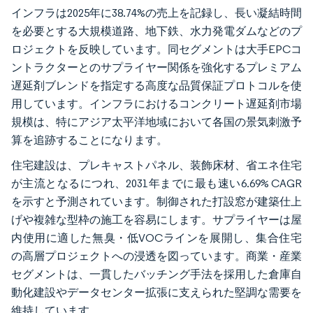
インフラは2025年に38.74%の売上を記録し、長い凝結時間
を必要とする大規模道路、地下鉄、水力発電ダムなどのプ
ロジェクトを反映しています。同セグメントは大手EPCコ
ントラクターとのサプライヤー関係を強化するプレミアム
遅延剤ブレンドを指定する高度な品質保証プロトコルを使
用しています。インフラにおけるコンクリート遅延剤市場
規模は、特にアジア太平洋地域において各国の景気刺激予
算を追跡することになります。
住宅建設は、プレキャストパネル、装飾床材、省エネ住宅
が主流となるにつれ、2031年までに最も速い6.69% CAGR
を示すと予測されています。制御された打設窓が建築仕上
げや複雑な型枠の施工を容易にします。サプライヤーは屋
内使用に適した無臭・低VOCラインを展開し、集合住宅
の高層プロジェクトへの浸透を図っています。商業・産業
セグメントは、一貫したバッチング手法を採用した倉庫自
動化建設やデータセンター拡張に支えられた堅調な需要を
維持しています。