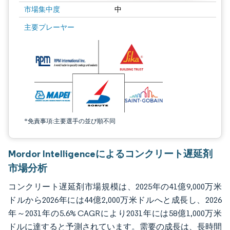
市場集中度
中
画像 © Mordor Intelligence。再利用にはCC BY 4.0の表示が必要です。
主要プレーヤー
*免責事項:主要選手の並び順不同
Mordor Intelligenceによるコンクリート遅延剤
市場分析
コンクリート遅延剤市場規模は、2025年の41億9,000万米
ドルから2026年には44億2,000万米ドルへと成長し、2026
年～2031年の5.6% CAGRにより2031年には58億1,000万米
ドルに達すると予測されています。需要の成長は、長時間