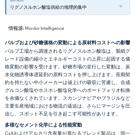
リグノスルホン酸塩供給の地理的集中
情報源: Mordor Intelligence
パルプおよび砂糖価格の変動による原材料コストへの影響
パルプ工場から調達されるリグノスルホン酸塩は、製紙グ
レード設備の縮小とエネルギーコストの上昇に起因する価
格変動の影響を受けます。砂糖市場の並行した変動は、炭
水化物誘導体遅延剤の原料コストを押し上げます。長期契
約を持たない中小メーカーは値上げの吸収に苦慮し、合成
グルコン酸塩やホスホン酸塩化学へのポートフォリオ転換
を余儀なくされています。スカンジナビアやブラジルなど
主要生産地域における物流の逼迫は、さらにマージンを圧
迫し、スポット不足を引き起こす可能性があります。
多様なセメント化学による性能変動
C₃Aおよびアルカリ含有量が異なるブレンド製品は、同一