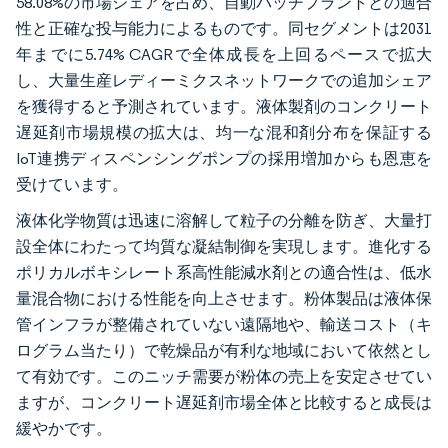
58.08%の市場シェアを占め、自動バッチプラントとの適合
性と正確な投与能力によるものです。同セグメントは2031
年までに5.74% CAGRで全体成長を上回るペースで拡大
し、大量生産レディーミクスネットワークでの追加シェア
を獲得すると予測されています。液体製剤のコンクリート
遅延剤市場規模の拡大は、均一な混和剤分布を保証する
IoT連携ディスペンシングポンプの採用増加からも恩恵を
受けています。
液体化学物質は迅速に溶解して粒子の分離を防ぎ、大量打
設全体にわたって均質な凝結制御を実現します。進化する
ポリカルボキシレート系高性能減水剤との適合性は、低水
量混合物における性能を向上させます。粉体製品は液体保
管インフラが整備されていない遠隔地や、輸送コスト（キ
ログラム当たり）で乾燥品が有利な地域において依然とし
て有効です。このニッチ需要が粉体の売上を安定させてい
ますが、コンクリート遅延剤市場全体と比較すると成長は
緩やかです。