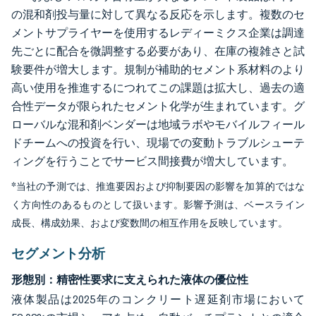
の混和剤投与量に対して異なる反応を示します。複数のセ
メントサプライヤーを使用するレディーミクス企業は調達
先ごとに配合を微調整する必要があり、在庫の複雑さと試
験要件が増大します。規制が補助的セメント系材料のより
高い使用を推進するにつれてこの課題は拡大し、過去の適
合性データが限られたセメント化学が生まれています。グ
ローバルな混和剤ベンダーは地域ラボやモバイルフィール
ドチームへの投資を行い、現場での変動トラブルシューテ
ィングを行うことでサービス間接費が増大しています。
*当社の予測では、推進要因および抑制要因の影響を加算的ではな
く方向性のあるものとして扱います。影響予測は、ベースライン
成長、構成効果、および変数間の相互作用を反映しています。
セグメント分析
形態別：精密性要求に支えられた液体の優位性
液体製品は2025年のコンクリート遅延剤市場において