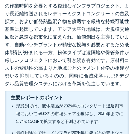
の作業時間を必要とする複雑なインフラプロジェクト、よ
り長距離輸送されるレディーミクストコンクリートの普及
拡大、および低発熱型混合物を優遇する厳格な持続可能性
基準に起因しています。アジア太平洋地域は、大規模交通
回廊と急速な都市化に支えられ、価値創出を主導していま
す。自動バッチプラントが精密な投与を必要とするため液
体製剤が好まれる一方、粉体タイプは遠隔地や保管条件が
厳しいプロジェクトにおいて引き続き有効です。原材料コ
ストの変動性の高まりと地域ごとのセメント化学の相違が
勢いを抑制しているものの、同時に合成化学および デジ
タル品質管理システムにおける革新を促進しています。
主要レポートのポイント
形態別では、液体製品が2025年のコンクリート遅延剤市
場において58.08%の市場シェアを獲得し、2031年までに
5.74% CAGRで拡大すると予測されています。
最終用途別では、インフラが2025年に38.74%の売上シェ