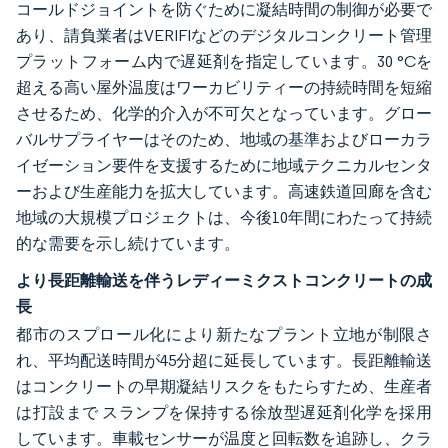
コールドジョイントを防ぐために凝結時間の制御が必要で
あり、請負業者はVERIFIなどのデジタルコンクリート管理
プラットフォーム内で遅延剤を指定しています。30 °Cを
超える高い屋外温度はワーカビリティーの持続時間を短縮
させるため、化学的介入が不可欠となっています。グロー
バルサプライヤーはそのため、地域の基準およびローカラ
イゼーション要件を支援するために地域テクニカルセンタ
ーおよび生産能力を拡大しています。高速鉄道回廊を含む
地域の大規模プロジェクトは、今後10年間にわたって持続
的な需要を示し続けています。
より長距離輸送を伴うレディーミクストコンクリートの成
長
都市のスプロール化により新たなプラント立地が制限さ
れ、平均配送時間が45分超に延長しています。長距離輸送
はコンクリートの早期凝結リスクをもたらすため、生産者
は打設まで スランプを保持する徐放型遅延剤化学を採用
しています。車載センサーが温度と回転数を追跡し、クラ