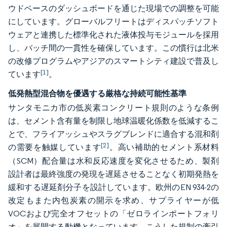
ウドベースのダッシュボードを通じた現場での調整を可能
にしています。グローバルフリートはディスパッチソフト
ウェアと連携した標準化された液体投与モジュールを採用
し、バッチ間の一貫性を確保しています。この慣行は北米
の改修プログラムやアジアのスマートシティ建設で普及し
[1]
ています
。
低発熱型混合物を優遇する厳格な持続可能性基準
サンタモニカ市の低炭素コンクリート規則のような条例
は、セメント含有量を制限し地球温暖化係数を低減するこ
とで、フライアッシュやスラグブレンドに適合する混和剤
[2]
の需要を触媒しています
。高い補助的セメント系材料
（SCM）配合量は水和反応速度を変化させるため、製剤
設計者は最終強度の発現を遅延させることなく初期発熱を
緩和する遅延剤分子を設計しています。欧州のEN 934-2の
改定もまた内包炭素の開示を求め、サプライヤーが低
VOCおよび完全オフセットの「ゼロラインポートフォリ
オ」を展開する動機となっています。こうした規制の牽引