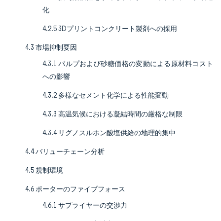
化
4.2.5 3Dプリントコンクリート製剤への採用
4.3 市場抑制要因
4.3.1 パルプおよび砂糖価格の変動による原材料コスト
への影響
4.3.2 多様なセメント化学による性能変動
4.3.3 高温気候における凝結時間の厳格な制限
4.3.4 リグノスルホン酸塩供給の地理的集中
4.4 バリューチェーン分析
4.5 規制環境
4.6 ポーターのファイブフォース
4.6.1 サプライヤーの交渉力