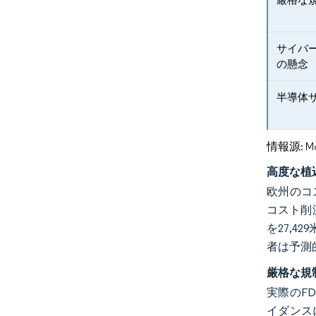
サイバ
の懸念
半導体
情報源: Mord
高度な植
欧州のコ
コスト削
を27,4
者は予測
厳格な規
実際のFD
イダンス