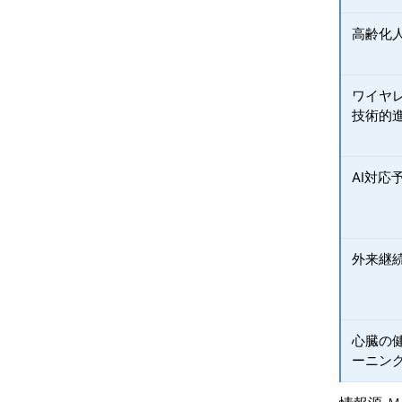
高齢化
ワイヤ
技術的
AI対応
外来継
心臓の
ーニン