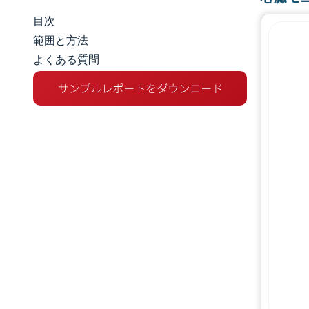
目次
市場規模とシェア
範囲と方法
よくある質問
市場分析
トレンドとインサイト
セグメント分析
地理分析
規制環境
バリューチェーン分析
競争環境
主要プレーヤー