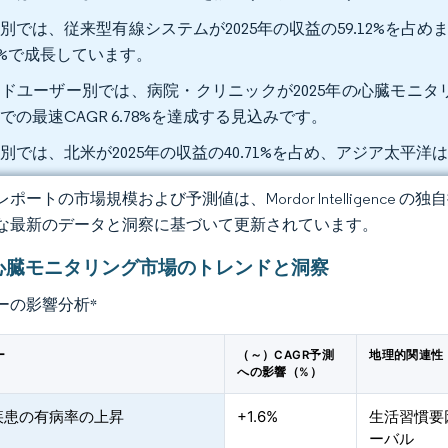
別では、従来型有線システムが2025年の収益の59.12%を占めま
63%で成長しています。
ドユーザー別では、病院・クリニックが2025年の心臓モニタリン
での最速CAGR 6.78%を達成する見込みです。
別では、北米が2025年の収益の40.71%を占め、アジア太平洋は
ポートの市場規模および予測値は、Mordor Intelligence
な最新のデータと洞察に基づいて更新されています。
心臓モニタリング市場のトレンドと洞察
ーの影響分析
*
ー
（～）CAGR予測
地理的関連性
への影響（%）
疾患の有病率の上昇
+1.6%
生活習慣要
ーバル