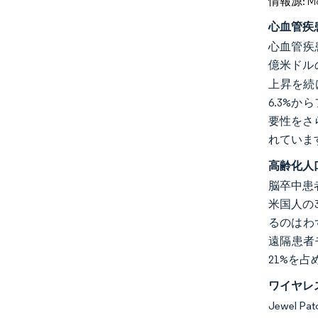
情報源: Mord
心血管疾
心血管疾患
億米ドル
上昇を続
6.3%
要性をさ
れていま
高齢化人
脳卒中患
米国人の
るのはわ
遠隔患者
21%を
ワイヤレ
Jewe