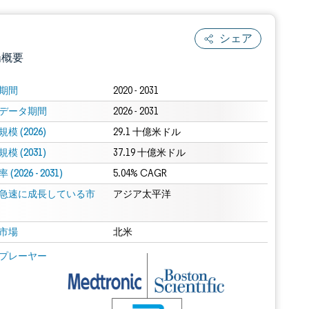
シェア
場概要
期間
2020 - 2031
データ期間
2026 - 2031
模 (2026)
29.1 十億米ドル
模 (2031)
37.19 十億米ドル
(2026 - 2031)
5.04% CAGR
急速に成長している市
.0の表示が必要です。
アジア太平洋
市場
北米
 Mordor Intelligence。再利用にはCC BY 4.0の表示が必要です。
プレーヤー