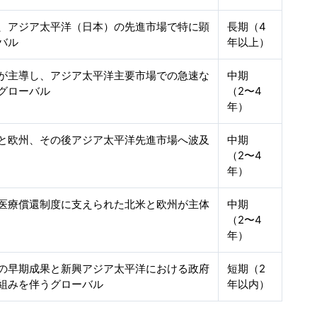
、アジア太平洋（日本）の先進市場で特に顕
長期（4
バル
年以上）
が主導し、アジア太平洋主要市場での急速な
中期
グローバル
（2〜4
年）
と欧州、その後アジア太平洋先進市場へ波及
中期
（2〜4
年）
医療償還制度に支えられた北米と欧州が主体
中期
（2〜4
年）
の早期成果と新興アジア太平洋における政府
短期（2
組みを伴うグローバル
年以内）