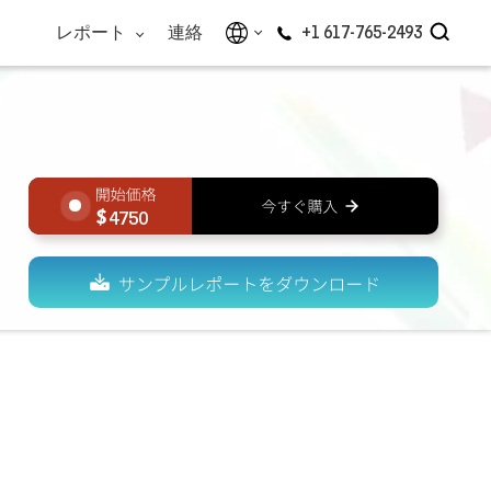
レポート
連絡
+1 617-765-2493
4750