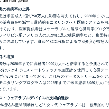
or Intelligence
患の有病率の上昇
は米国成人1億2,790万人に影響を与えており、2050年までに
の治療費を軽減する継続的モニタリングへと医療システムを向
けており、医療提供者はスケーラブルな遠隔心臓病学プログ
からフィリピン系アメリカ人の15.2%に及ぶ糖尿病率など、集
らに強調しています。継続的ECG分析による早期介入が救急
す。
口の増加
者数は2050年までに高齢者2,000万人へと倍増すると予測
3分の2はすでにスマートウォッチや血圧計を使用して心臓デ
ずか25%にとどまっており、これらのデータストリームをケ
モニタリングプログラムは2025年までに米国患者7,060万
占めています。
ス・ウェアラブルデバイスの技術的進歩
l Patch植込み型除細動器などの次世代ウェアラブルは、侵襲