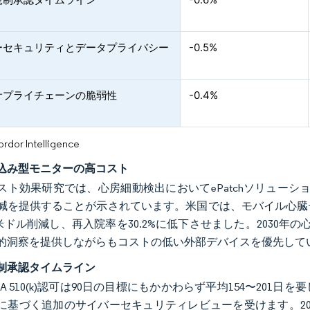
ーセキュリティとデータプライバシー
-0.5%
サプライチェーンの脆弱性
-0.4%
or Intelligence
込み型モニターの高コスト
スト効果研究では、心房細動検出においてePatchソリューショ
減を提供することが示されています。米国では、モバイル心臓
29米ドル削減し、再入院率を30.2%に低下させました。2030
的洞察を提供しながらもコストの低い外部デバイスを優先して
制承認タイムライン
A 510(k)認可は90日の目標にもかかわらず平均154〜201
に基づく追加のサイバーセキュリティレビューを受けます。20