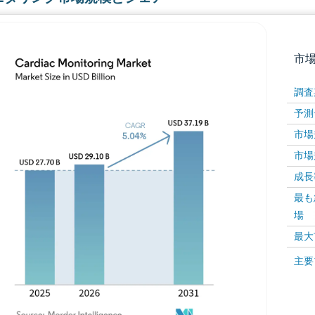
市
調査
予測
市場規
市場規
成長率 
最も
画像 © Mordor Intelligence。再利用にはCC BY 4
場
最大
画像 ©
主要