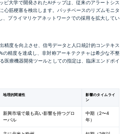
シシッピ大学で開発されたAIチップは、従来のアラートシス
イムに心筋梗塞を検出します。パッチベースのリズムモニタ
供し、プライマリケアネットワークでの採用を拡大してい
検出精度を向上させ、信号データと人口統計的コンテキス
.9%の精度を達成し、非対称アーキテクチャは希少な不整
Aによる医療機器開発ツールとしての指定は、臨床エンドポイ
地理的関連性
影響のタイムライ
ン
新興市場で最も高い影響を持つグロ
中期（2〜4
ーバル
年）
主に北米と欧州
短期（2年以