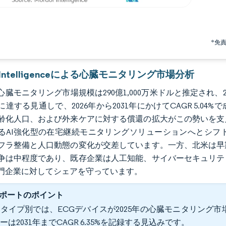
*免
r Intelligenceによる心臓モニタリング市場分析
の心臓モニタリング市場規模は290億1,000万米ドルと推定され、202
に達する見通しで、2026年から2031年にかけてCAGR 5.
齢化人口、および外来ケアに対する償還の拡大がこの勢いを支
るAI強化型の在宅継続モニタリングソリューションへとシフ
フラ整備と人口動態の変化が交差しています。一方、北米は早
争は中程度であり、既存企業は人工知能、サイバーセキュリテ
門企業に対してシェアを守っています。
ポートのポイント
タイプ別では、ECGデバイスが2025年の心臓モニタリング市
ーは2031年までCAGR 6.35%を記録する見込みです。