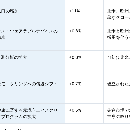
人口の増加
+1.1%
北米、欧州
著なグロー
レス・ウェアラブルデバイスの
+0.8%
北米と欧州
進歩
採用を伴う
予測分析の拡大
+0.6%
当初は北米
続モニタリングへの償還シフト
+0.7%
確立された
健康に関する意識向上とスクリ
+0.5%
先進市場で
グプログラムの拡大
主導の取り