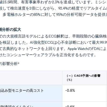
値23.5時間、有害事象率わずか2.3%を達成しています。ミ
較して検出速度を2倍にしながら、92.4%の精度でリアルタ
、多電極ホルターの85%に対して95%の分析可能データを提
予測分析の拡大
での大規模言語モデルによるECG解釈は、早期段階の心臓病
を検証しました。AI強化型ECGは心不全診断において最大99
て古典的なネットワークを上回ります。Apple WatchのFD
けたコンシューマーウェアラブルを正当化するものです。
の影響分析
*
（～）CAGR予測への影響
（%）
植込み型モニターの高コスト
-0.8%
規制承認タイムライン
-0.6%