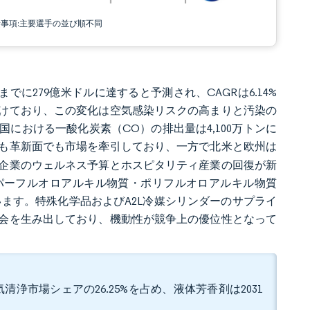
責事項:主要選手の並び順不同
年までに279億米ドルに達すると予測され、CAGRは6.14%
けており、この変化は空気感染リスクの高まりと汚染の
国における一酸化炭素（CO）の排出量は4,100万トンに
も革新面でも市場を牽引しており、一方で北米と欧州は
企業のウェルネス予算とホスピタリティ産業の回復が新
びパーフルオロアルキル物質・ポリフルオロアルキル物質
います。特殊化学品およびA2L冷媒シリンダーのサプライ
会を生み出しており、機動性が競争上の優位性となって
浄市場シェアの26.25%を占め、液体芳香剤は2031