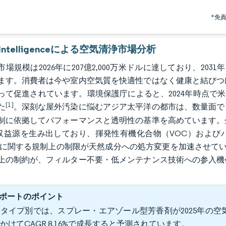
*免
r Intelligenceによる空気清浄市場分析
場規模は2026年に207億2,000万米ドルに達しており、2031
ます。消費者は今や室内空気質を快適性ではなく健康と結びつ
って促進されています。環境保護庁によると、2024年時点で米
[1]
た
。深刻な屋外汚染に悩むアジア太平洋の都市は、数量面で
制に依拠してパフォーマンスと透明性の基準を高めています。
B収益源を生み出しており、揮発性有機化合物（VOC）およ
S）に関する規制上の制限が天然成分への処方変更を加速させて
上の制約が、フィルター不要・低メンテナンス技術への参入機
ポートのポイント
タイプ別では、スプレー・エアゾール型芳香剤が2025年の空気清
かけてCAGR 8.16%で成長すると予測されています。