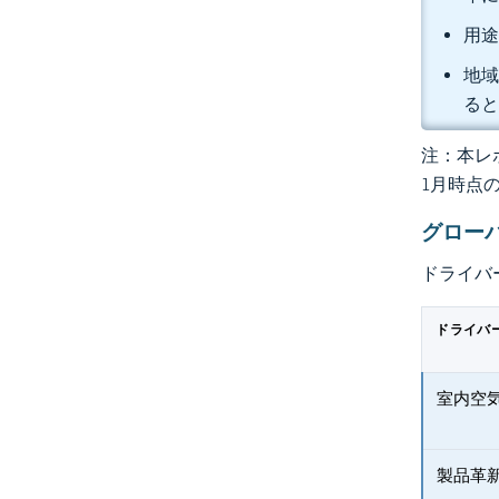
用途
地域
る
注：本レポ
1月時点
グロー
ドライバ
ドライバ
室内空
製品革