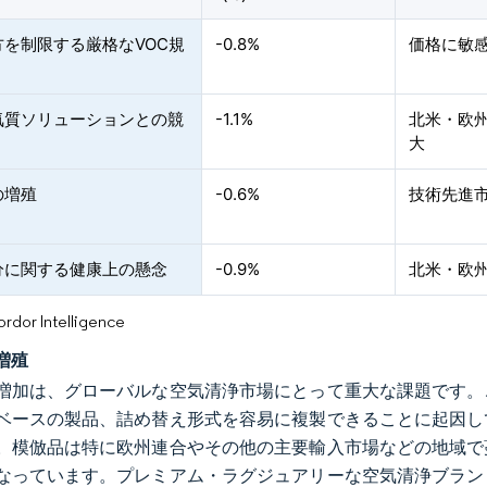
方を制限する厳格なVOC規
-0.8%
価格に敏
気質ソリューションとの競
-1.1%
北米・欧
大
の増殖
-0.6%
技術先進市
分に関する健康上の懸念
-0.9%
北米・欧
or Intelligence
増殖
増加は、グローバルな空気清浄市場にとって重大な課題です。
ベースの製品、詰め替え形式を容易に複製できることに起因し
。模倣品は特に欧州連合やその他の主要輸入市場などの地域で
なっています。プレミアム・ラグジュアリーな空気清浄ブラン