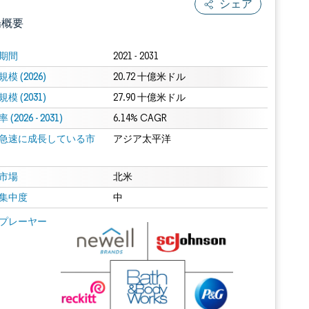
シェア
場概要
期間
2021 - 2031
模 (2026)
20.72 十億米ドル
模 (2031)
27.90 十億米ドル
(2026 - 2031)
6.14% CAGR
急速に成長している市
アジア太平洋
.0の表示が必要です。
市場
北米
集中度
中
 Mordor Intelligence。再利用にはCC BY 4.0の表示が必要です。
プレーヤー