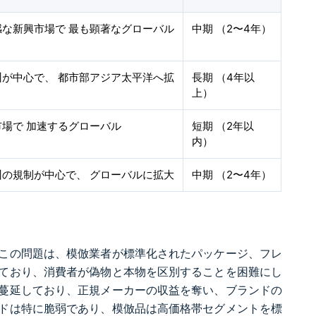
感な新興市場で 最も顕著なグローバル
中期 （2〜4年）
州が中心で、 都市部アジア太平洋へ拡
長期 （4年以
上）
場で 加速するグローバル
短期 （2年以
内）
州の規制が中心で、 グローバルに拡大
中期 （2〜4年）
この問題は、模倣業者が標準化されたパッケージ、フレ
ており、消費者が偽物と本物を区別することを困難にし
蔓延しており、正規メーカーの収益を奪い、ブランドの
ドは特に脆弱であり、模倣品は高価格帯セグメントを標