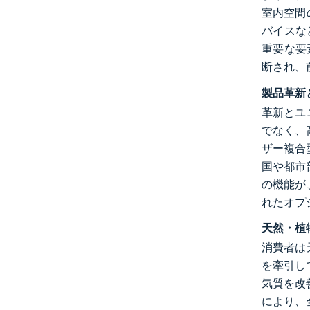
室内空間
バイスな
重要な要
断され、
製品革新
革新とユ
でなく、
ザー複合
国や都市
の機能が
れたオプ
天然・植
消費者は
を牽引し
気質を改
により、