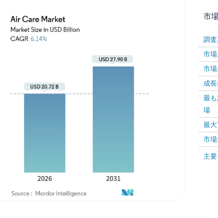
市
調査
市場規
市場規
成長率 
最も
場
画像 © Mordor Intelligence。再利用にはCC BY 4
最大
市場
画像 ©
主要