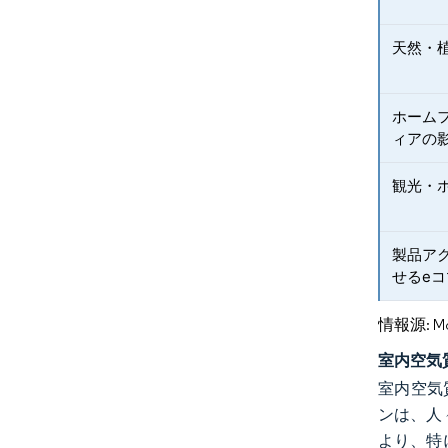
天然・
ホーム
ィアの
観光・
製品ア
せるe
情報源: Mord
室内空気
室内空気
ンは、人
より、特