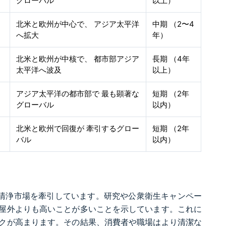
グローバル
以上）
北米と欧州が中心で、 アジア太平洋
中期 （2〜4
へ拡大
年）
北米と欧州が中核で、 都市部アジア
長期 （4年
太平洋へ波及
以上）
アジア太平洋の都市部で 最も顕著な
短期 （2年
グローバル
以内）
北米と欧州で回復が 牽引するグロー
短期 （2年
バル
以内）
気清浄市場を牽引しています。研究や公衆衛生キャンペー
屋外よりも高いことが多いことを示しています。これに
クが高まります。その結果、消費者や職場はより清潔な