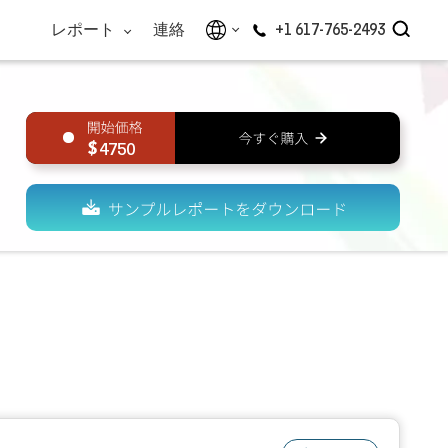
レポート
連絡
+1 617-765-2493
4750