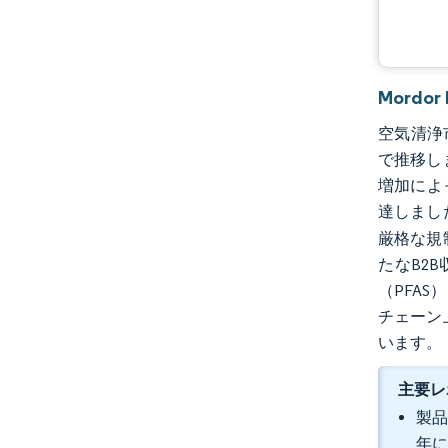
Mordo
空気清浄市
で推移し
増加によ
達しまし
厳格な規
たなB2
（PFA
チェーン
います。
主要レ
製品
年に