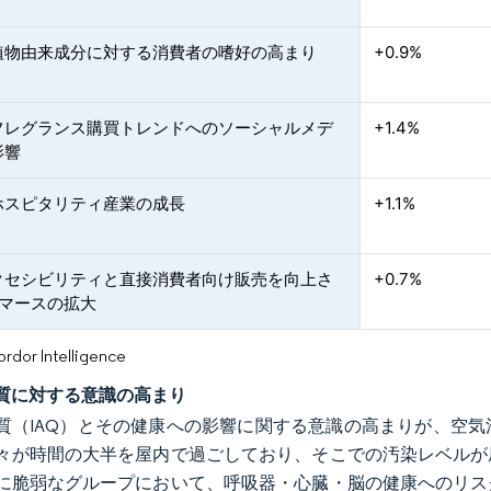
植物由来成分に対する消費者の嗜好の高まり
+0.9%
フレグランス購買トレンドへのソーシャルメデ
+1.4%
影響
ホスピタリティ産業の成長
+1.1%
クセシビリティと直接消費者向け販売を向上さ
+0.7%
コマースの拡大
or Intelligence
質に対する意識の高まり
質（IAQ）とその健康への影響に関する意識の高まりが、空
々が時間の大半を屋内で過ごしており、そこでの汚染レベルが
に脆弱なグループにおいて、呼吸器・心臓・脳の健康へのリス