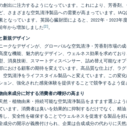
の創出に注力するようになっています。これにより、芳香剤、
ど、さまざまな空気清浄製品への需要が高まっています。IA
素となっています。英国心臓財団によると、2022年・2023
[2]
前年から増加しました
。
と新規デザイン
ニークなデザインが、グローバルな空気清浄・芳香剤市場の成
高度な機能、魅力的なデザイン、ウェルネス効果を求めており
型、消臭技術、スマートディスペンサー、詰め替え可能なオプ
部における顧客の期待を変えています。高品質な仕上げ、ラグ
、空気清浄をライフスタイル製品へと変えています。この変化
ション、強化された感覚体験を提供することで競争するよう促
物由来成分に対する消費者の嗜好の高まり
天然・植物由来・持続可能な空気清浄製品をますます選ぶよう
ています。消費者は臭いを効果的に抑制するだけでなく、精油
善し、安全性を確保することでウェルネスを促進する製品を好
全成分の開示が義務付けられ、企業は合成成分の代わりに天然