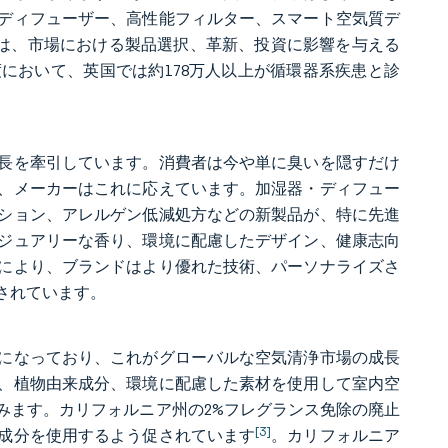
ディフューザー、高性能フィルター、スマート空気質デ
Qは、市場における製品選択、革新、投資に影響を与える
年度において、英国では約178万人以上が循環器系疾患と診
長を牽引しています。消費者は今や単に臭いを隠すだけ
、メーカーはこれに応えています。加湿器・ディフュー
ション、アレルゲン低減処方などの新製品が、特に先進
ジュアリーな香り、環境に配慮したデザイン、健康志向
により、ブランドはより優れた技術、パーソナライズさ
されています。
になっており、これがグローバルな空気清浄市場の成長
、植物由来成分、環境に配慮した素材を使用して室内空
みます。カリフォルニア州の2%フレグランス免除の廃止
[3]
成分を使用するよう促されています
。カリフォルニア