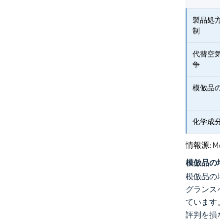
製品処
制
代替空
争
模倣品
化学成
情報源: Mord
模倣品の
模倣品の
グランス
ています
評判を損