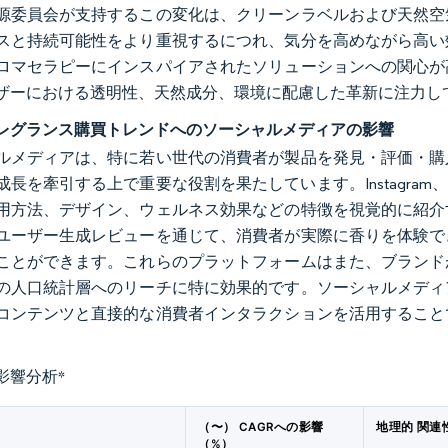
源委員会が支持するこの変化は、クリーンラベルおよび天然空
スと持続可能性をより重視するにつれ、気分を高めながら高い
ロマセラピーにインスパイアされたソリューションへの関心が
ザーにおける透明性、天然成分、環境に配慮した革新に注力し
レグランス購買トレンドへのソーシャルメディアの影響
ルメディアは、特に若い世代の消費者が製品を発見・評価・購
長を牽引する上で重要な役割を果たしています。Instagram、T
用方法、デザイン、ウェルネス効果などの特徴を視覚的に紹介
ユーザー生成レビューを通じて、消費者が実際に香りを体験で
ことができます。これらのプラットフォームはまた、ブランド
の人口統計層へのリーチに特に効果的です。ソーシャルメディ
コンテンツと直接的な消費者インタラクションを活用すること
影響分析
*
（〜） CAGRへの影響
地理的 関連
（%）